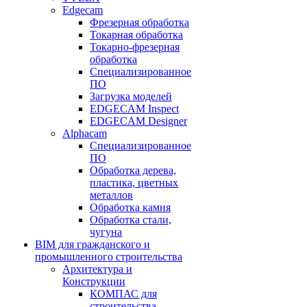
Edgecam
Фрезерная обработка
Токарная обработка
Токарно-фрезерная
обработка
Специализированное
ПО
Загрузка моделей
EDGECAM Inspect
EDGECAM Designer
Alphacam
Специализированное
ПО
Обработка дерева,
пластика, цветных
металлов
Обработка камня
Обработка стали,
чугуна
BIM для гражданского и
промышленного строительства
Архитектура и
Конструкции
КОМПАС для
строительства