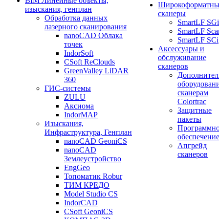
BIM Линейные объекты,
Широкоформатны
изыскания, генплан
сканеры
Обработка данных
SmartLF SGi
лазерного сканирования
SmartLF Sca
nanoCAD Облака
SmartLF SCi
точек
Аксессуары и
IndorSoft
обслуживание
CSoft ReClouds
сканеров
GreenValley LiDAR
Дополнител
360
оборудовани
ГИС-системы
сканерам
ZULU
Colortrac
Аксиома
Защитные
IndorMAP
пакеты
Изыскания,
Программн
Инфраструктура, Генплан
обеспечени
nanoCAD GeoniCS
Апгрейд
nanoCAD
сканеров
Землеустройство
EngGeo
Топоматик Robur
ТИМ КРЕДО
Model Studio CS
IndorCAD
CSoft GeoniCS