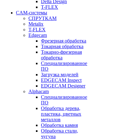
Delta Design
T-FLEX
CAM-системы
СПРУТКAM
Metalix
T-FLEX
Edgecam
Фрезерная обработка
Токарная обработка
Токарно-фрезерная
обработка
Специализированное
ПО
Загрузка моделей
EDGECAM Inspect
EDGECAM Designer
Alphacam
Специализированное
ПО
Обработка дерева,
пластика, цветных
металлов
Обработка камня
Обработка стали,
чугуна