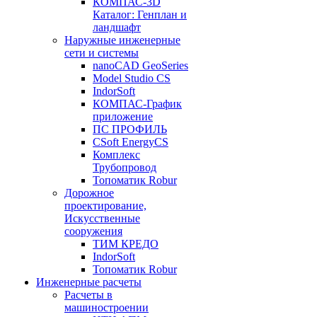
КОМПАС-3D
Каталог: Генплан и
ландшафт
Наружные инженерные
сети и системы
nanoCAD GeoSeries
Model Studio CS
IndorSoft
КОМПАС-График
приложение
ПС ПРОФИЛЬ
CSoft EnergyCS
Комплекс
Трубопровод
Топоматик Robur
Дорожное
проектирование,
Искусственные
сооружения
ТИМ КРЕДО
IndorSoft
Топоматик Robur
Инженерные расчеты
Расчеты в
машиностроении