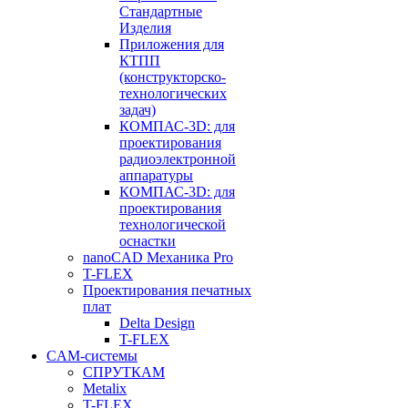
Стандартные
Изделия
Приложения для
КТПП
(конструкторско-
технологических
задач)
КОМПАС-3D: для
проектирования
радиоэлектронной
аппаратуры
КОМПАС-3D: для
проектирования
технологической
оснастки
nanoCAD Механика Pro
T-FLEX
Проектирования печатных
плат
Delta Design
T-FLEX
CAM-системы
СПРУТКAM
Metalix
T-FLEX