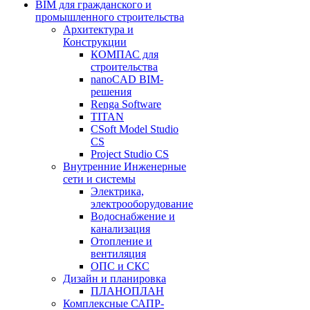
BIM для гражданского и
промышленного строительства
Архитектура и
Конструкции
КОМПАС для
строительства
nanoCAD BIM-
решения
Renga Software
TITAN
CSoft Model Studio
CS
Project Studio CS
Внутренние Инженерные
сети и системы
Электрика,
электрооборудование
Водоснабжение и
канализация
Отопление и
вентиляция
ОПС и СКС
Дизайн и планировка
ПЛАНОПЛАН
Комплексные САПР-