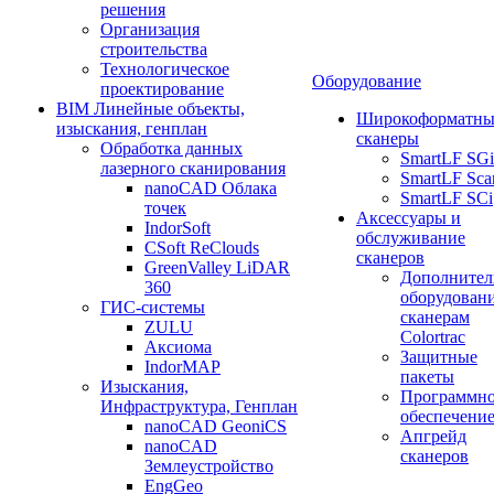
решения
Организация
строительства
Технологическое
Оборудование
проектирование
BIM Линейные объекты,
Широкоформатны
изыскания, генплан
сканеры
Обработка данных
SmartLF SGi
лазерного сканирования
SmartLF Sca
nanoCAD Облака
SmartLF SCi
точек
Аксессуары и
IndorSoft
обслуживание
CSoft ReClouds
сканеров
GreenValley LiDAR
Дополнител
360
оборудовани
ГИС-системы
сканерам
ZULU
Colortrac
Аксиома
Защитные
IndorMAP
пакеты
Изыскания,
Программн
Инфраструктура, Генплан
обеспечени
nanoCAD GeoniCS
Апгрейд
nanoCAD
сканеров
Землеустройство
EngGeo