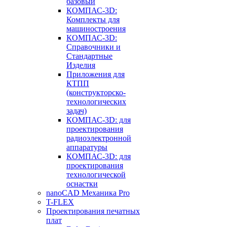
базовый
КОМПАС-3D:
Комплекты для
машиностроения
КОМПАС-3D:
Справочники и
Стандартные
Изделия
Приложения для
КТПП
(конструкторско-
технологических
задач)
КОМПАС-3D: для
проектирования
радиоэлектронной
аппаратуры
КОМПАС-3D: для
проектирования
технологической
оснастки
nanoCAD Механика Pro
T-FLEX
Проектирования печатных
плат