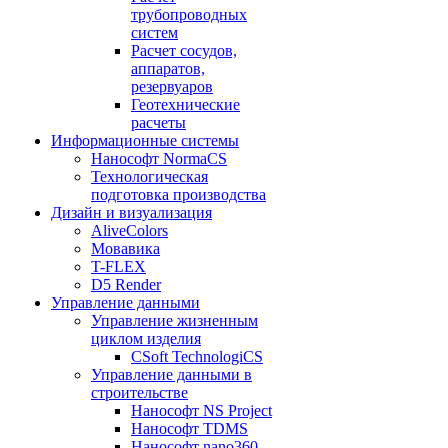
трубопроводных
систем
Расчет сосудов,
аппаратов,
резервуаров
Геотехнические
расчеты
Информационные системы
Нанософт NormaCS
Технологическая
подготовка производства
Дизайн и визуализация
AliveColors
Мовавика
T-FLEX
D5 Render
Управление данными
Управление жизненным
циклом изделия
CSoft TechnologiCS
Управление данными в
строительстве
Нанософт NS Project
Нанософт TDMS
Нанософт nano360