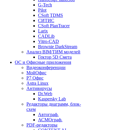
G-Tech
Pilot
CSoft TDMS
СИТИС
CSoft PlanTracer
Larix
CADLib
Vitro-CAD
Brownie DarkStream
Анализ BIM/ТИМ моделей
Гектор 5D Смета
ОС и Офисные приложения
Видеоконференции
МойОфис
P7 Офис
Astra Linux
Антивирусы
Dr.Web
Kaspersky Lab
Редакторы диаграмм, блок-
схем
Автограф.
АСМОграф.
PDF-редакторы