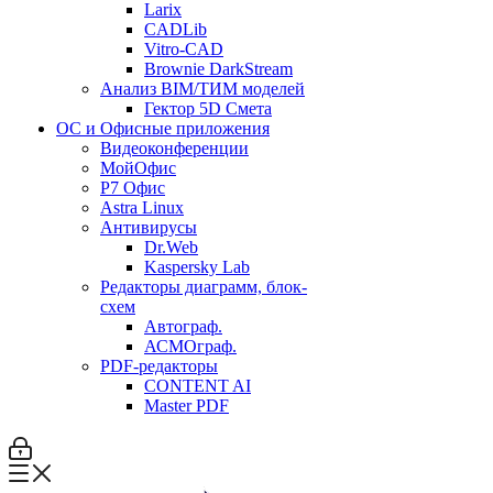
Larix
CADLib
Vitro-CAD
Brownie DarkStream
Анализ BIM/ТИМ моделей
Гектор 5D Смета
ОС и Офисные приложения
Видеоконференции
МойОфис
P7 Офис
Astra Linux
Антивирусы
Dr.Web
Kaspersky Lab
Редакторы диаграмм, блок-
схем
Автограф.
АСМОграф.
PDF-редакторы
CONTENT AI
Master PDF