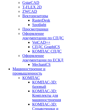
GstarCAD
T-FLEX 2D
ZWCAD
Векторизаторы
RasterDesk
Spotlight
Просмотрщики
Оформление
документации по СПДС
VetCAD++
СПДС GraphiCS
КОМПАС СПДС
Оформление
документации по ЕСКД
MechaniCS
Машиностроение и
промышленность
КОМПАС
КОМПАС-3D:
базовый
КОМПАС-3D:
Комплекты для
машиностроения
КОМПАС-3D:
Справочники и