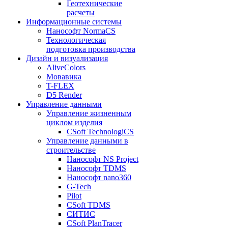
Геотехнические
расчеты
Информационные системы
Нанософт NormaCS
Технологическая
подготовка производства
Дизайн и визуализация
AliveColors
Мовавика
T-FLEX
D5 Render
Управление данными
Управление жизненным
циклом изделия
CSoft TechnologiCS
Управление данными в
строительстве
Нанософт NS Project
Нанософт TDMS
Нанософт nano360
G-Tech
Pilot
CSoft TDMS
СИТИС
CSoft PlanTracer