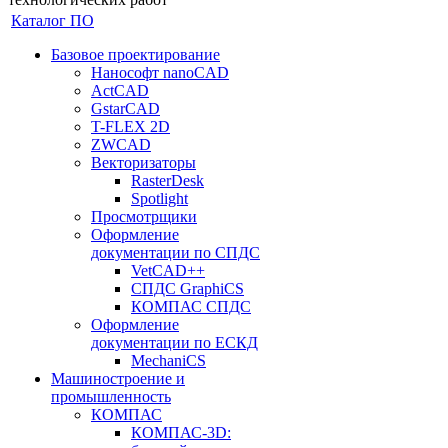
Каталог ПО
Базовое проектирование
Нанософт nanoCAD
ActCAD
GstarCAD
T-FLEX 2D
ZWCAD
Векторизаторы
RasterDesk
Spotlight
Просмотрщики
Оформление
документации по СПДС
VetCAD++
СПДС GraphiCS
КОМПАС СПДС
Оформление
документации по ЕСКД
MechaniCS
Машиностроение и
промышленность
КОМПАС
КОМПАС-3D: