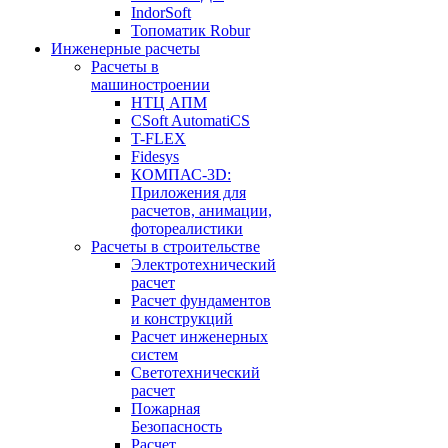
IndorSoft
Топоматик Robur
Инженерные расчеты
Расчеты в
машиностроении
НТЦ АПМ
CSoft AutomatiCS
T-FLEX
Fidesys
КОМПАС-3D:
Приложения для
расчетов, анимации,
фотореалистики
Расчеты в строительстве
Электротехнический
расчет
Расчет фундаментов
и конструкций
Расчет инженерных
систем
Светотехнический
расчет
Пожарная
Безопасность
Расчет