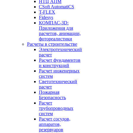
НТЦ АПМ
CSoft AutomatiCS
T-FLEX
Fidesys
КОМПАС-3D:
Приложения для
расчетов, анимации,
фотореалистики
Расчеты в строительстве
Электротехнический
расчет
Расчет фундаментов
и конструкций
Расчет инженерных
систем
Светотехнический
расчет
Пожарная
Безопасность
Расчет
трубопроводных
систем
Расчет сосудов,
аппаратов,
резервуаров