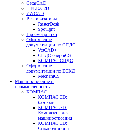
GstarCAD
T-FLEX 2D
ZWCAD
Векторизаторы
RasterDesk
Spotlight
Просмотрщики
Оформление
документации по СПДС
VetCAD++
СПДС GraphiCS
КОМПАС СПДС
Оформление
документации по ЕСКД
MechaniCS
Машиностроение и
промышленность
КОМПАС
КОМПАС-3D:
базовый
КОМПАС-3D:
Комплекты для
машиностроения
КОМПАС-3D:
Справочники и