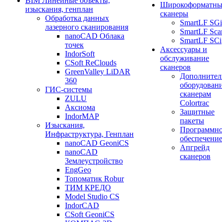
BIM Линейные объекты,
Широкоформатны
изыскания, генплан
сканеры
Обработка данных
SmartLF SGi
лазерного сканирования
SmartLF Sca
nanoCAD Облака
SmartLF SCi
точек
Аксессуары и
IndorSoft
обслуживание
CSoft ReClouds
сканеров
GreenValley LiDAR
Дополнител
360
оборудовани
ГИС-системы
сканерам
ZULU
Colortrac
Аксиома
Защитные
IndorMAP
пакеты
Изыскания,
Программн
Инфраструктура, Генплан
обеспечени
nanoCAD GeoniCS
Апгрейд
nanoCAD
сканеров
Землеустройство
EngGeo
Топоматик Robur
ТИМ КРЕДО
Model Studio CS
IndorCAD
CSoft GeoniCS