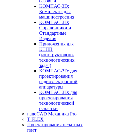
базовый
КОМПАС-3D:
Комплекты для
машиностроения
КОМПАС-3D:
Справочники и
Стандартные
Изделия
Приложения для
КТПП
(конструкторско-
технологических
задач)
КОМПАС-3D: для
проектирования
радиоэлектронной
аппаратуры
КОМПАС-3D: для
проектирования
технологической
оснастки
nanoCAD Механика Pro
T-FLEX
Проектирования печатных
плат