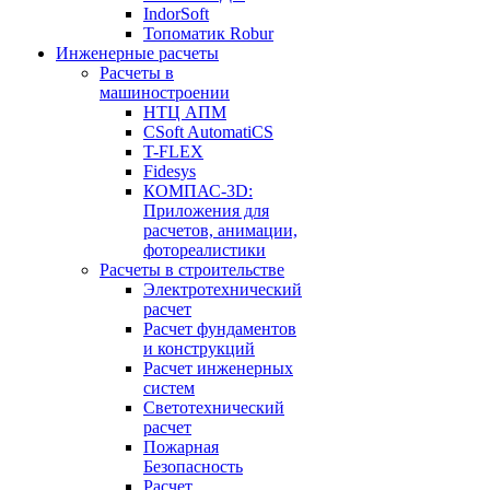
IndorSoft
Топоматик Robur
Инженерные расчеты
Расчеты в
машиностроении
НТЦ АПМ
CSoft AutomatiCS
T-FLEX
Fidesys
КОМПАС-3D:
Приложения для
расчетов, анимации,
фотореалистики
Расчеты в строительстве
Электротехнический
расчет
Расчет фундаментов
и конструкций
Расчет инженерных
систем
Светотехнический
расчет
Пожарная
Безопасность
Расчет