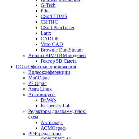
G-Tech
Pilot
CSoft TDMS
СИТИС
CSoft PlanTracer
Larix
CADLib
Vitro-CAD
Brownie DarkStream
Анализ BIM/ТИМ моделей
Гектор 5D Смета
ОС и Офисные приложения
Видеоконференции
МойОфис
P7 Офис
Astra Linux
Антивирусы
Dr.Web
Kaspersky Lab
Редакторы диаграмм, блок-
схем
Автограф.
АСМОграф.
PDF-редакторы