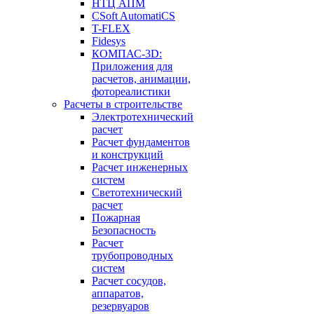
НТЦ АПМ
CSoft AutomatiCS
T-FLEX
Fidesys
КОМПАС-3D:
Приложения для
расчетов, анимации,
фотореалистики
Расчеты в строительстве
Электротехнический
расчет
Расчет фундаментов
и конструкций
Расчет инженерных
систем
Светотехнический
расчет
Пожарная
Безопасность
Расчет
трубопроводных
систем
Расчет сосудов,
аппаратов,
резервуаров