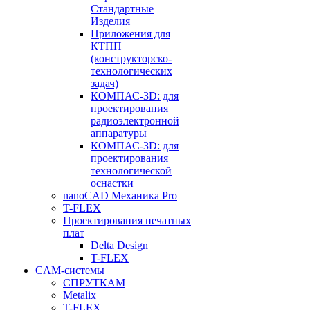
Стандартные
Изделия
Приложения для
КТПП
(конструкторско-
технологических
задач)
КОМПАС-3D: для
проектирования
радиоэлектронной
аппаратуры
КОМПАС-3D: для
проектирования
технологической
оснастки
nanoCAD Механика Pro
T-FLEX
Проектирования печатных
плат
Delta Design
T-FLEX
CAM-системы
СПРУТКAM
Metalix
T-FLEX