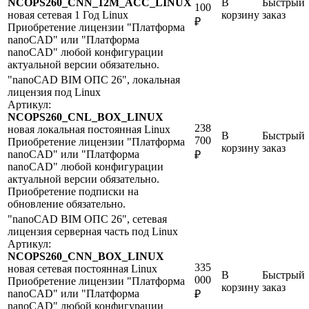
NCOPS260_CNN_12M_ACC_LINUX
В
Быстрый
100
новая
сетевая
1 Год
Linux
корзину
заказ
₽
Приобретение лицензии "Платформа
nanoCAD" или "Платформа
nanoCAD" любой конфигурации
актуальной версии обязательно.
"nanoCAD BIM ОПС 26", локальная
лицензия под Linux
Артикул:
NCOPS260_CNL_BOX_LINUX
238
новая
локальная
постоянная
Linux
В
Быстрый
700
Приобретение лицензии "Платформа
корзину
заказ
nanoCAD" или "Платформа
₽
nanoCAD" любой конфигурации
актуальной версии обязательно.
Приобретение подписки на
обновление обязательно.
"nanoCAD BIM ОПС 26", сетевая
лицензия серверная часть под Linux
Артикул:
NCOPS260_CNN_BOX_LINUX
335
новая
сетевая
постоянная
Linux
В
Быстрый
000
Приобретение лицензии "Платформа
корзину
заказ
nanoCAD" или "Платформа
₽
nanoCAD" любой конфигурации