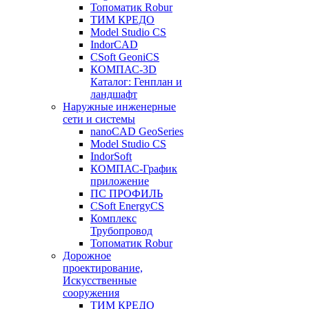
Топоматик Robur
ТИМ КРЕДО
Model Studio CS
IndorCAD
CSoft GeoniCS
КОМПАС-3D
Каталог: Генплан и
ландшафт
Наружные инженерные
сети и системы
nanoCAD GeoSeries
Model Studio CS
IndorSoft
КОМПАС-График
приложение
ПС ПРОФИЛЬ
CSoft EnergyCS
Комплекс
Трубопровод
Топоматик Robur
Дорожное
проектирование,
Искусственные
сооружения
ТИМ КРЕДО