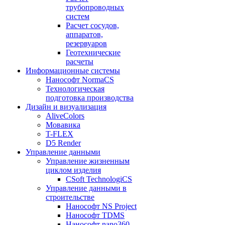
трубопроводных
систем
Расчет сосудов,
аппаратов,
резервуаров
Геотехнические
расчеты
Информационные системы
Нанософт NormaCS
Технологическая
подготовка производства
Дизайн и визуализация
AliveColors
Мовавика
T-FLEX
D5 Render
Управление данными
Управление жизненным
циклом изделия
CSoft TechnologiCS
Управление данными в
строительстве
Нанософт NS Project
Нанософт TDMS
Нанософт nano360