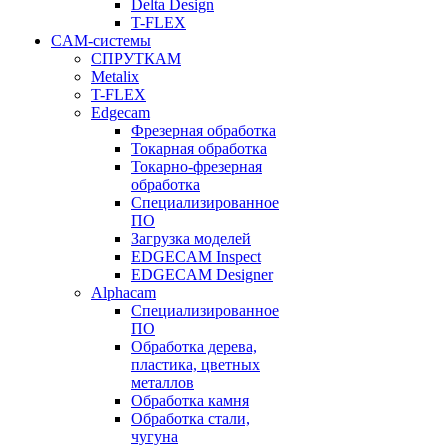
Delta Design
T-FLEX
CAM-системы
СПРУТКAM
Metalix
T-FLEX
Edgecam
Фрезерная обработка
Токарная обработка
Токарно-фрезерная
обработка
Специализированное
ПО
Загрузка моделей
EDGECAM Inspect
EDGECAM Designer
Alphacam
Специализированное
ПО
Обработка дерева,
пластика, цветных
металлов
Обработка камня
Обработка стали,
чугуна