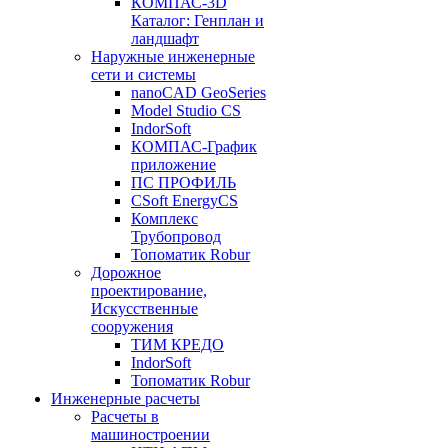
КОМПАС-3D
Каталог: Генплан и
ландшафт
Наружные инженерные
сети и системы
nanoCAD GeoSeries
Model Studio CS
IndorSoft
КОМПАС-График
приложение
ПС ПРОФИЛЬ
CSoft EnergyCS
Комплекс
Трубопровод
Топоматик Robur
Дорожное
проектирование,
Искусственные
сооружения
ТИМ КРЕДО
IndorSoft
Топоматик Robur
Инженерные расчеты
Расчеты в
машиностроении