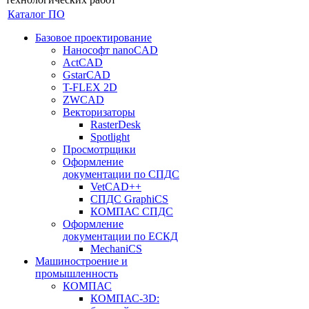
Каталог ПО
Базовое проектирование
Нанософт nanoCAD
ActCAD
GstarCAD
T-FLEX 2D
ZWCAD
Векторизаторы
RasterDesk
Spotlight
Просмотрщики
Оформление
документации по СПДС
VetCAD++
СПДС GraphiCS
КОМПАС СПДС
Оформление
документации по ЕСКД
MechaniCS
Машиностроение и
промышленность
КОМПАС
КОМПАС-3D: