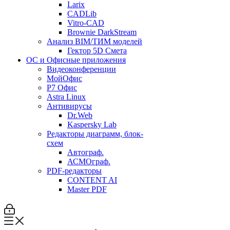
Larix
CADLib
Vitro-CAD
Brownie DarkStream
Анализ BIM/ТИМ моделей
Гектор 5D Смета
ОС и Офисные приложения
Видеоконференции
МойОфис
P7 Офис
Astra Linux
Антивирусы
Dr.Web
Kaspersky Lab
Редакторы диаграмм, блок-
схем
Автограф.
АСМОграф.
PDF-редакторы
CONTENT AI
Master PDF