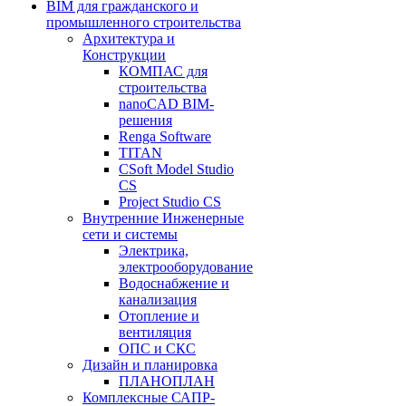
BIM для гражданского и
промышленного строительства
Архитектура и
Конструкции
КОМПАС для
строительства
nanoCAD BIM-
решения
Renga Software
TITAN
CSoft Model Studio
CS
Project Studio CS
Внутренние Инженерные
сети и системы
Электрика,
электрооборудование
Водоснабжение и
канализация
Отопление и
вентиляция
ОПС и СКС
Дизайн и планировка
ПЛАНОПЛАН
Комплексные САПР-