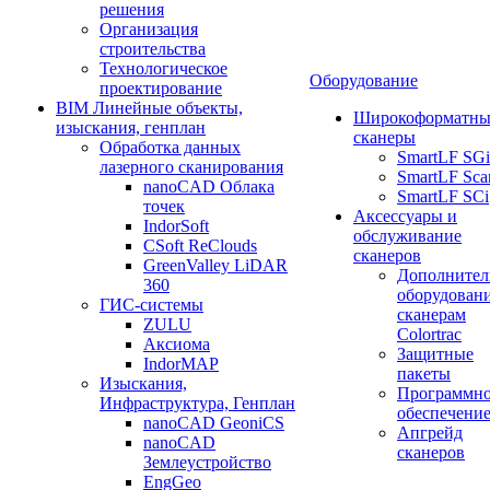
решения
Организация
строительства
Технологическое
Оборудование
проектирование
BIM Линейные объекты,
Широкоформатны
изыскания, генплан
сканеры
Обработка данных
SmartLF SGi
лазерного сканирования
SmartLF Sca
nanoCAD Облака
SmartLF SCi
точек
Аксессуары и
IndorSoft
обслуживание
CSoft ReClouds
сканеров
GreenValley LiDAR
Дополнител
360
оборудовани
ГИС-системы
сканерам
ZULU
Colortrac
Аксиома
Защитные
IndorMAP
пакеты
Изыскания,
Программн
Инфраструктура, Генплан
обеспечени
nanoCAD GeoniCS
Апгрейд
nanoCAD
сканеров
Землеустройство
EngGeo