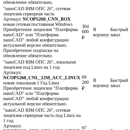
обновление обязательно.
"nanoCAD BIM ОПС 26", сетевая
лицензия серверная часть
Артикул:
NCOPS260_CNN_BOX
новая
сетевая
постоянная
Windows
304
Приобретение лицензии "Платформа
В
Быстрый
600
nanoCAD" или "Платформа
корзину
заказ
₽
nanoCAD" любой конфигурации
актуальной версии обязательно.
Приобретение подписки на
обновление обязательно.
"nanoCAD BIM ОПС 26", локальная
лицензия под Linux на 1 год
Артикул:
69
NCOPS260_CNL_12M_ACC_LINUX
В
Быстрый
200
новая
локальная
1 Год
Linux
корзину
заказ
Приобретение лицензии "Платформа
₽
nanoCAD" или "Платформа
nanoCAD" любой конфигурации
актуальной версии обязательно.
"nanoCAD BIM ОПС 26", сетевая
лицензия серверная часть под Linux на
1 год
Артикул:
97