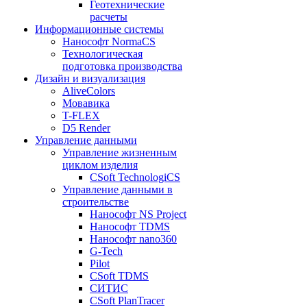
Геотехнические
расчеты
Информационные системы
Нанософт NormaCS
Технологическая
подготовка производства
Дизайн и визуализация
AliveColors
Мовавика
T-FLEX
D5 Render
Управление данными
Управление жизненным
циклом изделия
CSoft TechnologiCS
Управление данными в
строительстве
Нанософт NS Project
Нанософт TDMS
Нанософт nano360
G-Tech
Pilot
CSoft TDMS
СИТИС
CSoft PlanTracer