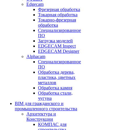
Edgecam
Фрезерная обработка
Токарная обработка
Токарно-фрезерная
обработка
Специализированное
ПО
Загрузка моделей
EDGECAM Inspect
EDGECAM Designer
Alphacam
Специализированное
ПО
Обработка дерева,
пластика, цветных
металлов
Обработка камня
Обработка стали,
чугуна
BIM для гражданского и
промышленного строительства
Архитектура и
Конструкции
КОМПАС для
строительства