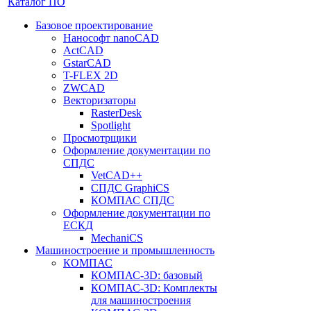
Каталог ПО
Базовое проектирование
Нанософт nanoCAD
ActCAD
GstarCAD
T-FLEX 2D
ZWCAD
Векторизаторы
RasterDesk
Spotlight
Просмотрщики
Оформление документации по
СПДС
VetCAD++
СПДС GraphiCS
КОМПАС СПДС
Оформление документации по
ЕСКД
MechaniCS
Машиностроение и промышленность
КОМПАС
КОМПАС-3D: базовый
КОМПАС-3D: Комплекты
для машиностроения