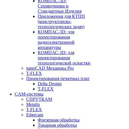
КОМПАС-3D:
Справочники и
Стандартные Изделия
Приложения для КТПП
(конструкторско-
технологических задач)
КОМПАС-3D: для
проектирования
радиоэлектронной
аппаратуры
КОМПАС-3D: для
проектирования
технологической оснастки
nanoCAD Механика Pro
T-FLEX
Проектирования печатных плат
Delta Design
T-FLEX
CAM-системы
СПРУТКAM
Metalix
T-FLEX
Edgecam
Фрезерная обработка
Токарная обработка