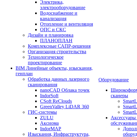
Электрика,
электрооборудование
Водоснабжение и
канализация
Отопление и вентиляция
ОПС и СКС
Дизайн и планировка
ПЛАНОПЛАН
Комплексные САПР-решения
Организация строительства
Технологическое
проектирование
BIM Линейные объекты, изыскания,
генплан
Обработка данных лазерного
Оборудование
сканирования
nanoCAD Облака точек
Широкофор
IndorSoft
сканеры
CSoft ReClouds
Smart
GreenValley LiDAR 360
SmartL
ГИС-системы
SmartL
ZULU
Аксессуары
Аксиома
обслуживан
IndorMAP
Допол
Изыскания, Инфраструктура,
оборуд