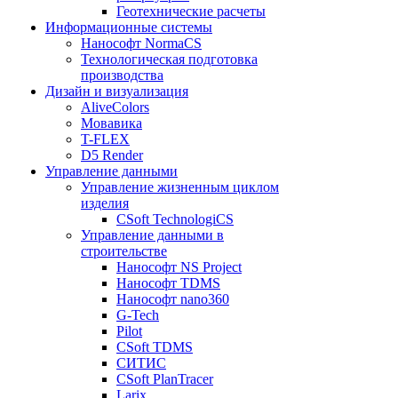
Геотехнические расчеты
Информационные системы
Нанософт NormaCS
Технологическая подготовка
производства
Дизайн и визуализация
AliveColors
Мовавика
T-FLEX
D5 Render
Управление данными
Управление жизненным циклом
изделия
CSoft TechnologiCS
Управление данными в
строительстве
Нанософт NS Project
Нанософт TDMS
Нанософт nano360
G-Tech
Pilot
CSoft TDMS
СИТИС
CSoft PlanTracer
Larix