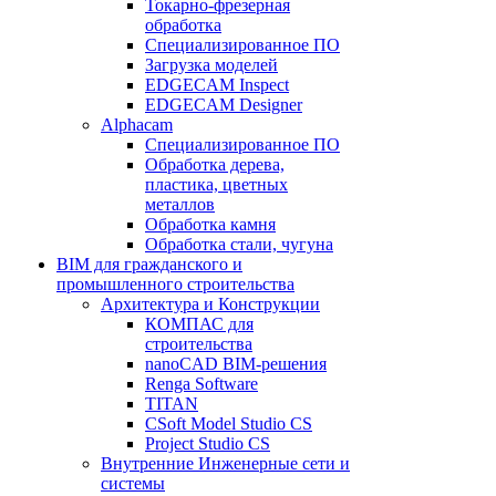
Токарно-фрезерная
обработка
Специализированное ПО
Загрузка моделей
EDGECAM Inspect
EDGECAM Designer
Alphacam
Специализированное ПО
Обработка дерева,
пластика, цветных
металлов
Обработка камня
Обработка стали, чугуна
BIM для гражданского и
промышленного строительства
Архитектура и Конструкции
КОМПАС для
строительства
nanoCAD BIM-решения
Renga Software
TITAN
CSoft Model Studio CS
Project Studio CS
Внутренние Инженерные сети и
системы