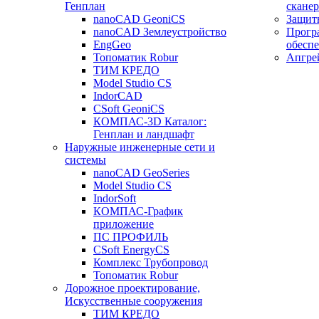
Генплан
сканер
nanoCAD GeoniCS
Защит
nanoCAD Землеустройство
Прогр
EngGeo
обесп
Топоматик Robur
Апгре
ТИМ КРЕДО
Model Studio CS
IndorCAD
CSoft GeoniCS
КОМПАС-3D Каталог:
Генплан и ландшафт
Наружные инженерные сети и
системы
nanoCAD GeoSeries
Model Studio CS
IndorSoft
КОМПАС-График
приложение
ПС ПРОФИЛЬ
CSoft EnergyCS
Комплекс Трубопровод
Топоматик Robur
Дорожное проектирование,
Искусственные сооружения
ТИМ КРЕДО