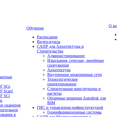
О к
Обучение
Расписание
Видео-курсы
САПР для Архитектуры и
Строительства
Администрирование
Изыскания, генплан, линейные
сооружения
Архитектура
Внутренние инженерные сети
матные
Технологическое
проектирование
LF SGi
Строительные конструкции и
F Scan!
расчеты
F SCi
Облачные решения Autodesk для
 и
BIM
ие сканеров
ГИС и управления инфраструктурой
нительное
Геоинформационные системы
ование к
САПР для Машиностроения и