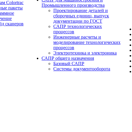
ам Colortrac
Промышленного производства
ные пакеты
Проектирование деталей и
аммное
сборочных единиц, выпуск
ечение
документации по ГОСТ
йд сканеров
САПР технологических
процессов
Инженерные расчеты и
моделирование технологических
процессов
Электротехника и электроника
САПР общего назначения
Базовый САПР
Системы документооборота