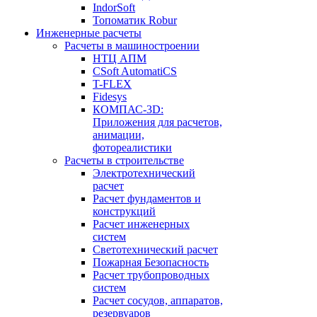
IndorSoft
Топоматик Robur
Инженерные расчеты
Расчеты в машиностроении
НТЦ АПМ
CSoft AutomatiCS
T-FLEX
Fidesys
КОМПАС-3D:
Приложения для расчетов,
анимации,
фотореалистики
Расчеты в строительстве
Электротехнический
расчет
Расчет фундаментов и
конструкций
Расчет инженерных
систем
Светотехнический расчет
Пожарная Безопасность
Расчет трубопроводных
систем
Расчет сосудов, аппаратов,
резервуаров