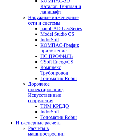
КОМПАС-3D
Каталог: Генплан и
ландшафт
Наружные инженерные
сети и системы
nanoCAD GeoSeries
Model Studio CS
IndorSoft
КОМПАС-График
приложение
ПС ПРОФИЛЬ
CSoft EnergyCS
Комплекс
Трубопровод
Топоматик Robur
Дорожное
проектирование,
Искусственные
сооружения
ТИМ КРЕДО
IndorSoft
Топоматик Robur
Инженерные расчеты
Расчеты в
машиностроении