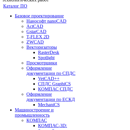
Каталог ПО
Базовое проектирование
Нанософт nanoCAD
ActCAD
GstarCAD
T-FLEX 2D
ZWCAD
Векторизаторы
RasterDesk
Spotlight
Просмотрщики
Оформление
документации по СПДС
VetCAD++
СПДС GraphiCS
КОМПАС СПДС
Оформление
документации по ЕСКД
MechaniCS
Машиностроение и
промышленность
КОМПАС
КОМПАС-3D: