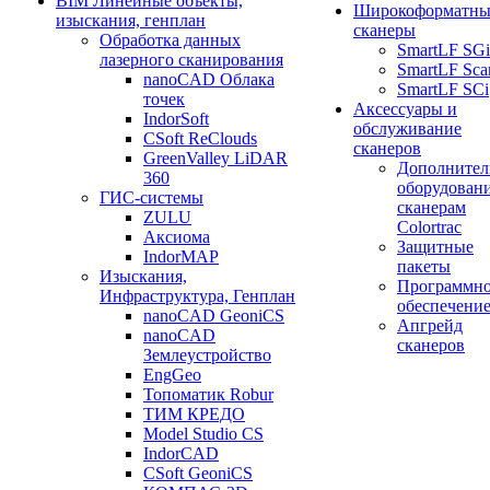
BIM Линейные объекты,
Широкоформатны
изыскания, генплан
сканеры
Обработка данных
SmartLF SGi
лазерного сканирования
SmartLF Sca
nanoCAD Облака
SmartLF SCi
точек
Аксессуары и
IndorSoft
обслуживание
CSoft ReClouds
сканеров
GreenValley LiDAR
Дополнител
360
оборудовани
ГИС-системы
сканерам
ZULU
Colortrac
Аксиома
Защитные
IndorMAP
пакеты
Изыскания,
Программн
Инфраструктура, Генплан
обеспечени
nanoCAD GeoniCS
Апгрейд
nanoCAD
сканеров
Землеустройство
EngGeo
Топоматик Robur
ТИМ КРЕДО
Model Studio CS
IndorCAD
CSoft GeoniCS