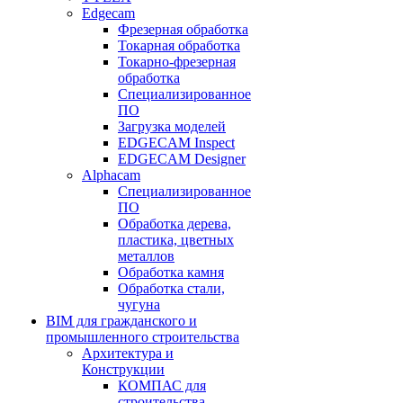
Edgecam
Фрезерная обработка
Токарная обработка
Токарно-фрезерная
обработка
Специализированное
ПО
Загрузка моделей
EDGECAM Inspect
EDGECAM Designer
Alphacam
Специализированное
ПО
Обработка дерева,
пластика, цветных
металлов
Обработка камня
Обработка стали,
чугуна
BIM для гражданского и
промышленного строительства
Архитектура и
Конструкции
КОМПАС для
строительства