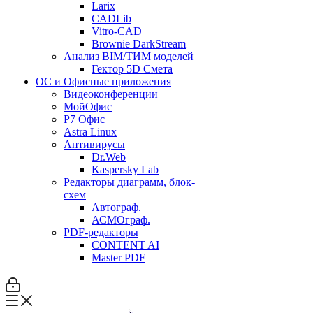
Larix
CADLib
Vitro-CAD
Brownie DarkStream
Анализ BIM/ТИМ моделей
Гектор 5D Смета
ОС и Офисные приложения
Видеоконференции
МойОфис
P7 Офис
Astra Linux
Антивирусы
Dr.Web
Kaspersky Lab
Редакторы диаграмм, блок-
схем
Автограф.
АСМОграф.
PDF-редакторы
CONTENT AI
Master PDF