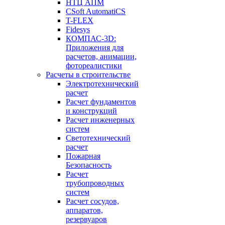
НТЦ АПМ
CSoft AutomatiCS
T-FLEX
Fidesys
КОМПАС-3D:
Приложения для
расчетов, анимации,
фотореалистики
Расчеты в строительстве
Электротехнический
расчет
Расчет фундаментов
и конструкций
Расчет инженерных
систем
Светотехнический
расчет
Пожарная
Безопасность
Расчет
трубопроводных
систем
Расчет сосудов,
аппаратов,
резервуаров