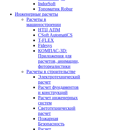
IndorSoft
Топоматик Robur
Инженерные расчеты
Расчеты в
машиностроении
НТЦ АПМ
CSoft AutomatiCS
T-FLEX
Fidesys
КОМПАС-3D:
Приложения для
расчетов, анимации,
фотореалистики
Расчеты в строительстве
Электротехнический
расчет
Расчет фундаментов
и конструкций
Расчет инженерных
систем
Светотехнический
расчет
Пожарная
Безопасность
Расчет