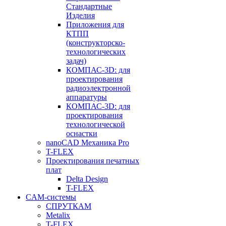
Стандартные
Изделия
Приложения для
КТПП
(конструкторско-
технологических
задач)
КОМПАС-3D: для
проектирования
радиоэлектронной
аппаратуры
КОМПАС-3D: для
проектирования
технологической
оснастки
nanoCAD Механика Pro
T-FLEX
Проектирования печатных
плат
Delta Design
T-FLEX
CAM-системы
СПРУТКAM
Metalix
T-FLEX