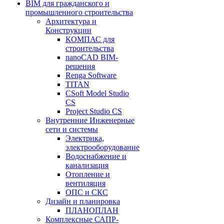
BIM для гражданского и
промышленного строительства
Архитектура и
Конструкции
КОМПАС для
строительства
nanoCAD BIM-
решения
Renga Software
TITAN
CSoft Model Studio
CS
Project Studio CS
Внутренние Инженерные
сети и системы
Электрика,
электрооборудование
Водоснабжение и
канализация
Отопление и
вентиляция
ОПС и СКС
Дизайн и планировка
ПЛАНОПЛАН
Комплексные САПР-