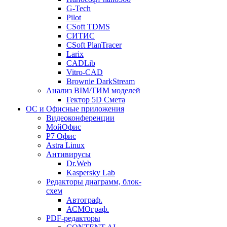
G-Tech
Pilot
CSoft TDMS
СИТИС
CSoft PlanTracer
Larix
CADLib
Vitro-CAD
Brownie DarkStream
Анализ BIM/ТИМ моделей
Гектор 5D Смета
ОС и Офисные приложения
Видеоконференции
МойОфис
P7 Офис
Astra Linux
Антивирусы
Dr.Web
Kaspersky Lab
Редакторы диаграмм, блок-
схем
Автограф.
АСМОграф.
PDF-редакторы