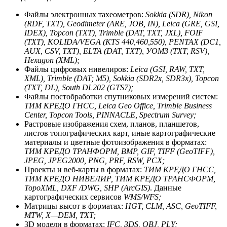
Файлы электронных тахеометров:
Sokkia (SDR), Nikon
(RDF, TXT), Geodimeter (ARE, JOB, IN), Leica (GRE, GSI,
IDEX), Topcon (TXT), Trimble (DAT, TXT, JXL), FOIF
(TXT), KOLIDA/VEGA (KTS 440,460,550), PENTAX (DC1,
AUX, CSV, TXT), ELTA (DAT, TXT), УОМЗ (TXT, RSV),
Hexagon (XML);
Файлы цифровых нивелиров:
Leica (GSI, RAW, TXT,
XML), Trimble (DAT; M5), Sokkia (SDR2х, SDR3х), Topcon
(TXT, DL), South DL202 (GTS7);
Файлы постобработки спутниковых измерений систем:
ТИМ КРЕДО ГНСС, Leica Geo Office, Trimble Business
Center, Topcon Tools, PINNACLE, Spectrum Survey;
Растровые изображения схем, планов, планшетов,
листов топографических карт, иные картографические
материалы и цветные фотоизображения в форматах:
ТИМ КРЕДО ТРАНФОРМ, BMP, GIF, TIFF (GeoTIFF),
JPEG, JPEG2000, PNG, PRF, RSW, PCX;
Проекты и веб-карты в форматах:
ТИМ КРЕДО ГНСС,
ТИМ КРЕДО НИВЕЛИР, ТИМ КРЕДО ТРАНСФОРМ,
TopoXML, DXF /DWG, SHP (ArcGIS)
. Данные
картографических сервисов
WMS/WFS;
Матрицы высот в форматах:
HGT, CLM, ASC, GeoTIFF,
MTW, X—DEM, TXT;
3D модели в форматах:
IFC, 3DS, OBJ, PLY;