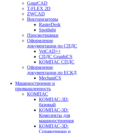
GstarCAD
T-FLEX 2D
ZWCAD
Векторизаторы
RasterDesk
Spotlight
Просмотрщики
Оформление
документации по СПДС
VetCAD++
СПДС GraphiCS
КОМПАС СПДС
Оформление
документации по ЕСКД
MechaniCS
Машиностроение и
промышленность
КОМПАС
КОМПАС-3D:
базовый
КОМПАС-3D:
Комплекты для
машиностроения
КОМПАС-3D:
Справочники и