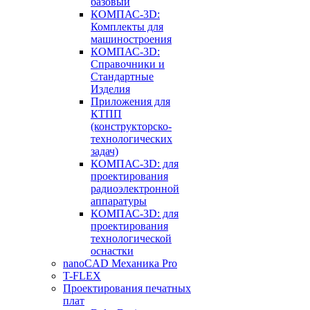
базовый
КОМПАС-3D:
Комплекты для
машиностроения
КОМПАС-3D:
Справочники и
Стандартные
Изделия
Приложения для
КТПП
(конструкторско-
технологических
задач)
КОМПАС-3D: для
проектирования
радиоэлектронной
аппаратуры
КОМПАС-3D: для
проектирования
технологической
оснастки
nanoCAD Механика Pro
T-FLEX
Проектирования печатных
плат