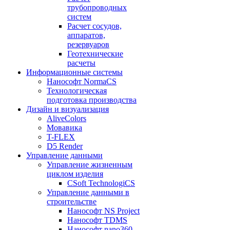
трубопроводных
систем
Расчет сосудов,
аппаратов,
резервуаров
Геотехнические
расчеты
Информационные системы
Нанософт NormaCS
Технологическая
подготовка производства
Дизайн и визуализация
AliveColors
Мовавика
T-FLEX
D5 Render
Управление данными
Управление жизненным
циклом изделия
CSoft TechnologiCS
Управление данными в
строительстве
Нанософт NS Project
Нанософт TDMS
Нанософт nano360