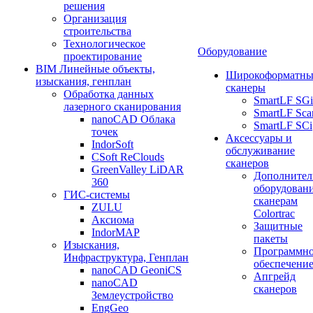
решения
Организация
строительства
Технологическое
Оборудование
проектирование
BIM Линейные объекты,
Широкоформатны
изыскания, генплан
сканеры
Обработка данных
SmartLF SGi
лазерного сканирования
SmartLF Sca
nanoCAD Облака
SmartLF SCi
точек
Аксессуары и
IndorSoft
обслуживание
CSoft ReClouds
сканеров
GreenValley LiDAR
Дополнител
360
оборудовани
ГИС-системы
сканерам
ZULU
Colortrac
Аксиома
Защитные
IndorMAP
пакеты
Изыскания,
Программн
Инфраструктура, Генплан
обеспечени
nanoCAD GeoniCS
Апгрейд
nanoCAD
сканеров
Землеустройство
EngGeo