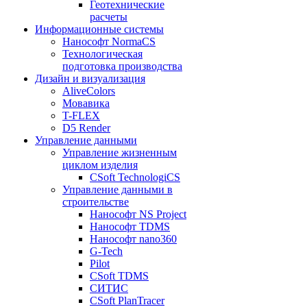
Геотехнические
расчеты
Информационные системы
Нанософт NormaCS
Технологическая
подготовка производства
Дизайн и визуализация
AliveColors
Мовавика
T-FLEX
D5 Render
Управление данными
Управление жизненным
циклом изделия
CSoft TechnologiCS
Управление данными в
строительстве
Нанософт NS Project
Нанософт TDMS
Нанософт nano360
G-Tech
Pilot
CSoft TDMS
СИТИС
CSoft PlanTracer