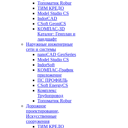
Топоматик Robur
ТИМ КРЕДО
Model Studio CS
IndorCAD
CSoft GeoniCS
КОМПАС-3D
Каталог: Генплан и
ландшафт
Наружные инженерные
сети и системы
nanoCAD GeoSeries
Model Studio CS
IndorSoft
КОМПАС-График
приложение
ПС ПРОФИЛЬ
CSoft EnergyCS
Комплекс
Трубопровод
Топоматик Robur
Дорожное
проектирование,
Искусственные
сооружения
ТИМ КРЕДО