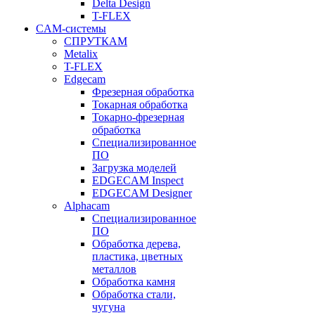
Delta Design
T-FLEX
CAM-системы
СПРУТКAM
Metalix
T-FLEX
Edgecam
Фрезерная обработка
Токарная обработка
Токарно-фрезерная
обработка
Специализированное
ПО
Загрузка моделей
EDGECAM Inspect
EDGECAM Designer
Alphacam
Специализированное
ПО
Обработка дерева,
пластика, цветных
металлов
Обработка камня
Обработка стали,
чугуна