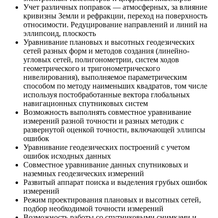
Учет различных поправок — атмосферных, за влияние
кривизны Земли и рефракции, переход на поверхность
относимости. Редуцирование направлений и линий на
эллипсоид, плоскость
Уравнивание плановых и высотных геодезических
сетей разных форм и методов создания (линейно-
угловых сетей, полигонометрии, систем ходов
геометрического и тригонометрического
нивелирования), выполняемое параметрическим
способом по методу наименьших квадратов, том числе
используя постобработанные вектора глобальных
навигационных спутниковых систем
Возможность выполнять совместное уравнивание
измерений разной точности и разных методик с
развернутой оценкой точности, включающей эллипсы
ошибок
Уравнивание геодезических построений с учетом
ошибок исходных данных
Совместное уравнивание данных спутниковых и
наземных геодезических измерений
Развитый аппарат поиска и выделения грубых ошибок
измерений
Режим проектирования плановых и высотных сетей,
подбор необходимой точности измерений
Возможность работы со спутниковыми снимками и