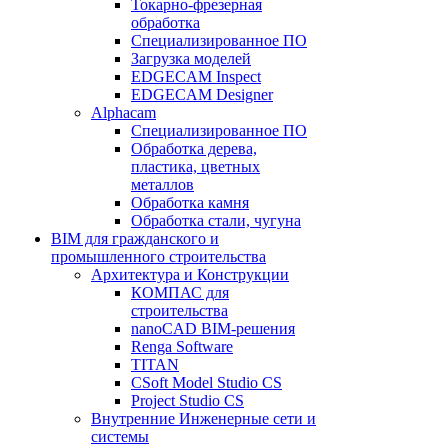
Токарно-фрезерная
обработка
Специализированное ПО
Загрузка моделей
EDGECAM Inspect
EDGECAM Designer
Alphacam
Специализированное ПО
Обработка дерева,
пластика, цветных
металлов
Обработка камня
Обработка стали, чугуна
BIM для гражданского и
промышленного строительства
Архитектура и Конструкции
КОМПАС для
строительства
nanoCAD BIM-решения
Renga Software
TITAN
CSoft Model Studio CS
Project Studio CS
Внутренние Инженерные сети и
системы