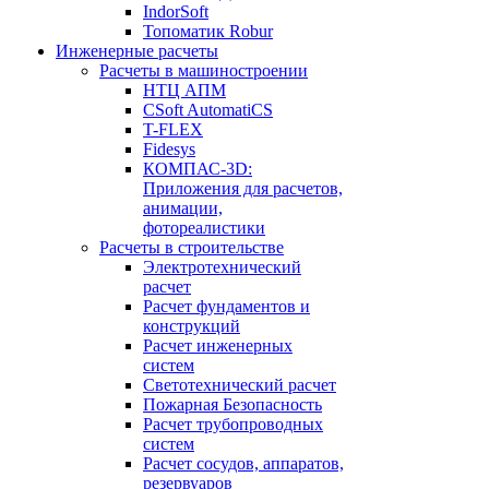
IndorSoft
Топоматик Robur
Инженерные расчеты
Расчеты в машиностроении
НТЦ АПМ
CSoft AutomatiCS
T-FLEX
Fidesys
КОМПАС-3D:
Приложения для расчетов,
анимации,
фотореалистики
Расчеты в строительстве
Электротехнический
расчет
Расчет фундаментов и
конструкций
Расчет инженерных
систем
Светотехнический расчет
Пожарная Безопасность
Расчет трубопроводных
систем
Расчет сосудов, аппаратов,
резервуаров