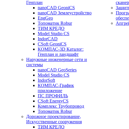
Генплан
сканер
nanoCAD GeoniCS
Защит
nanoCAD Землеустройство
Прогр
EngGeo
обесп
Топоматик Robur
Апгре
ТИМ КРЕДО
Model Studio CS
IndorCAD
CSoft GeoniCS
КОМПАС-3D Каталог:
Генплан и ландшафт
Наружные инженерные сети и
системы
nanoCAD GeoSeries
Model Studio CS
IndorSoft
КОМПАС-График
приложение
ПС ПРОФИЛЬ
CSoft EnergyCS
Комплекс Трубопровод
Топоматик Robur
Дорожное проектирование,
Искусственные сооружения
ТИМ КРЕДО