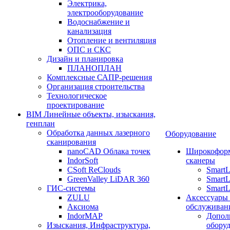
Электрика,
электрооборудование
Водоснабжение и
канализация
Отопление и вентиляция
ОПС и СКС
Дизайн и планировка
ПЛАНОПЛАН
Комплексные САПР-решения
Организация строительства
Технологическое
проектирование
BIM Линейные объекты, изыскания,
генплан
Обработка данных лазерного
Оборудование
сканирования
nanoCAD Облака точек
Широкофор
IndorSoft
сканеры
CSoft ReClouds
Smart
GreenValley LiDAR 360
SmartL
ГИС-системы
SmartL
ZULU
Аксессуары
Аксиома
обслуживан
IndorMAP
Допол
Изыскания, Инфраструктура,
оборуд