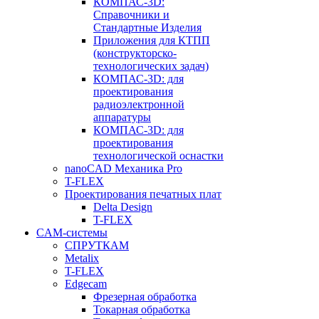
КОМПАС-3D:
Справочники и
Стандартные Изделия
Приложения для КТПП
(конструкторско-
технологических задач)
КОМПАС-3D: для
проектирования
радиоэлектронной
аппаратуры
КОМПАС-3D: для
проектирования
технологической оснастки
nanoCAD Механика Pro
T-FLEX
Проектирования печатных плат
Delta Design
T-FLEX
CAM-системы
СПРУТКAM
Metalix
T-FLEX
Edgecam
Фрезерная обработка
Токарная обработка