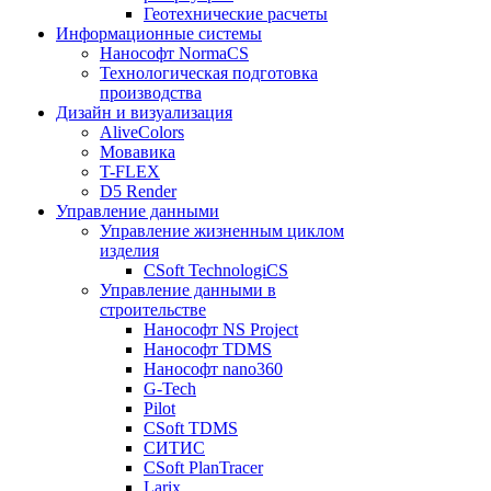
Геотехнические расчеты
Информационные системы
Нанософт NormaCS
Технологическая подготовка
производства
Дизайн и визуализация
AliveColors
Мовавика
T-FLEX
D5 Render
Управление данными
Управление жизненным циклом
изделия
CSoft TechnologiCS
Управление данными в
строительстве
Нанософт NS Project
Нанософт TDMS
Нанософт nano360
G-Tech
Pilot
CSoft TDMS
СИТИС
CSoft PlanTracer
Larix