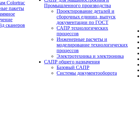
ам Colortrac
Промышленного производства
ные пакеты
Проектирование деталей и
аммное
сборочных единиц, выпуск
ечение
документации по ГОСТ
йд сканеров
САПР технологических
процессов
Инженерные расчеты и
моделирование технологических
процессов
Электротехника и электроника
САПР общего назначения
Базовый САПР
Системы документооборота