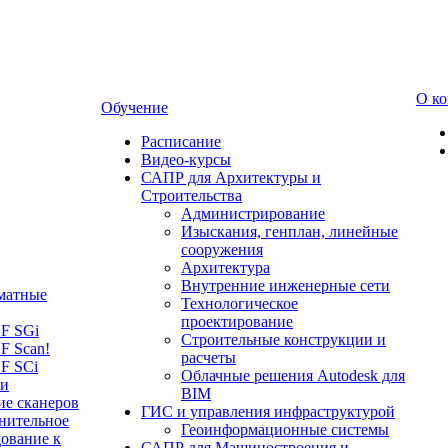
О к
Обучение
Расписание
Видео-курсы
САПР для Архитектуры и
Строительства
Администрирование
Изыскания, генплан, линейные
сооружения
Архитектура
Внутренние инженерные сети
матные
Технологическое
проектирование
LF SGi
Строительные конструкции и
F Scan!
расчеты
F SCi
Облачные решения Autodesk для
 и
BIM
ие сканеров
ГИС и управления инфраструктурой
нительное
Геоинформационные системы
ование к
САПР для Машиностроения и