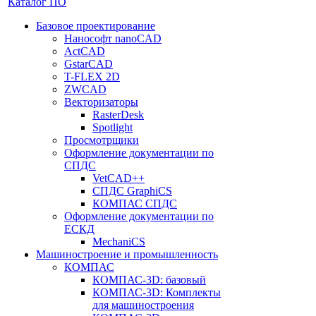
Каталог ПО
Базовое проектирование
Нанософт nanoCAD
ActCAD
GstarCAD
T-FLEX 2D
ZWCAD
Векторизаторы
RasterDesk
Spotlight
Просмотрщики
Оформление документации по
СПДС
VetCAD++
СПДС GraphiCS
КОМПАС СПДС
Оформление документации по
ЕСКД
MechaniCS
Машиностроение и промышленность
КОМПАС
КОМПАС-3D: базовый
КОМПАС-3D: Комплекты
для машиностроения