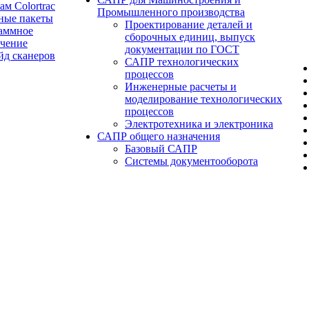
ам Colortrac
Промышленного производства
ные пакеты
Проектирование деталей и
аммное
сборочных единиц, выпуск
ечение
документации по ГОСТ
йд сканеров
САПР технологических
процессов
Инженерные расчеты и
моделирование технологических
процессов
Электротехника и электроника
САПР общего назначения
Базовый САПР
Системы документооборота