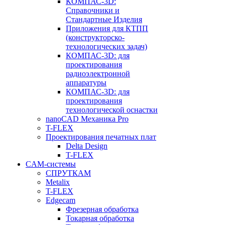
КОМПАС-3D:
Справочники и
Стандартные Изделия
Приложения для КТПП
(конструкторско-
технологических задач)
КОМПАС-3D: для
проектирования
радиоэлектронной
аппаратуры
КОМПАС-3D: для
проектирования
технологической оснастки
nanoCAD Механика Pro
T-FLEX
Проектирования печатных плат
Delta Design
T-FLEX
CAM-системы
СПРУТКAM
Metalix
T-FLEX
Edgecam
Фрезерная обработка
Токарная обработка