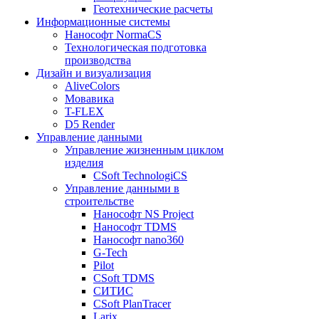
Геотехнические расчеты
Информационные системы
Нанософт NormaCS
Технологическая подготовка
производства
Дизайн и визуализация
AliveColors
Мовавика
T-FLEX
D5 Render
Управление данными
Управление жизненным циклом
изделия
CSoft TechnologiCS
Управление данными в
строительстве
Нанософт NS Project
Нанософт TDMS
Нанософт nano360
G-Tech
Pilot
CSoft TDMS
СИТИС
CSoft PlanTracer
Larix