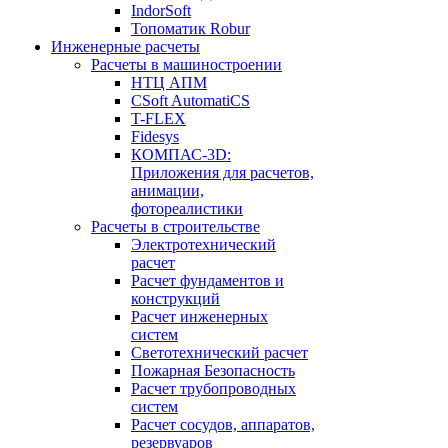
IndorSoft
Топоматик Robur
Инженерные расчеты
Расчеты в машиностроении
НТЦ АПМ
CSoft AutomatiCS
T-FLEX
Fidesys
КОМПАС-3D:
Приложения для расчетов,
анимации,
фотореалистики
Расчеты в строительстве
Электротехнический
расчет
Расчет фундаментов и
конструкций
Расчет инженерных
систем
Светотехнический расчет
Пожарная Безопасность
Расчет трубопроводных
систем
Расчет сосудов, аппаратов,
резервуаров