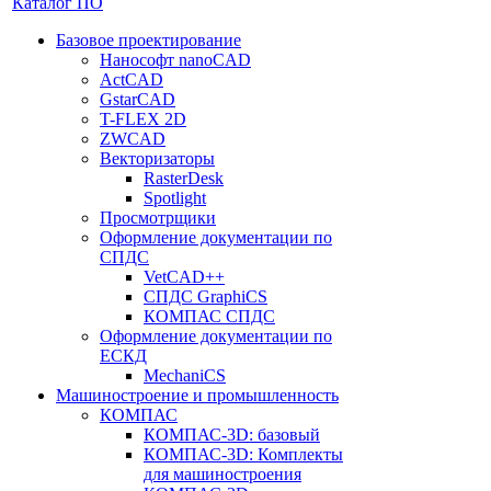
Каталог ПО
Базовое проектирование
Нанософт nanoCAD
ActCAD
GstarCAD
T-FLEX 2D
ZWCAD
Векторизаторы
RasterDesk
Spotlight
Просмотрщики
Оформление документации по
СПДС
VetCAD++
СПДС GraphiCS
КОМПАС СПДС
Оформление документации по
ЕСКД
MechaniCS
Машиностроение и промышленность
КОМПАС
КОМПАС-3D: базовый
КОМПАС-3D: Комплекты
для машиностроения