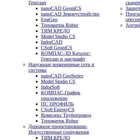
Генплан
сканер
nanoCAD GeoniCS
Защит
nanoCAD Землеустройство
Прогр
EngGeo
обесп
Топоматик Robur
Апгре
ТИМ КРЕДО
Model Studio CS
IndorCAD
CSoft GeoniCS
КОМПАС-3D Каталог:
Генплан и ландшафт
Наружные инженерные сети и
системы
nanoCAD GeoSeries
Model Studio CS
IndorSoft
КОМПАС-График
приложение
ПС ПРОФИЛЬ
CSoft EnergyCS
Комплекс Трубопровод
Топоматик Robur
Дорожное проектирование,
Искусственные сооружения
ТИМ КРЕДО