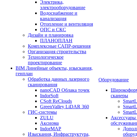
Электрика,
электрооборудование
Водоснабжение и
канализация
Отопление и вентиляция
ОПС и СКС
Дизайн и планировка
ПЛАНОПЛАН
Комплексные САПР-решения
Организация строительства
Технологическое
проектирование
BIM Линейные объекты, изыскания,
генплан
Обработка данных лазерного
Оборудование
сканирования
nanoCAD Облака точек
Широкофор
IndorSoft
сканеры
CSoft ReClouds
Smart
GreenValley LiDAR 360
SmartL
ГИС-системы
SmartL
ZULU
Аксессуары
Аксиома
обслуживан
IndorMAP
Допол
Изыскания, Инфраструктура,
оборуд