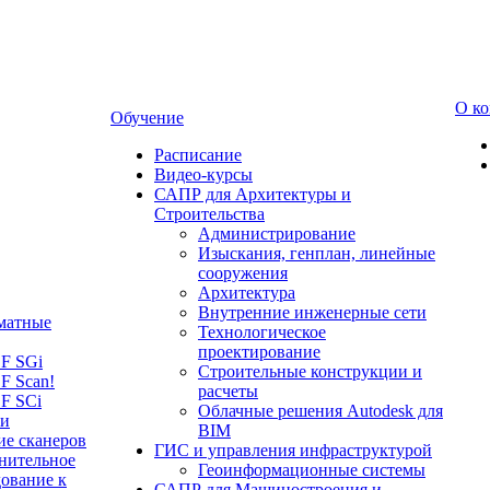
О к
Обучение
Расписание
Видео-курсы
САПР для Архитектуры и
Строительства
Администрирование
Изыскания, генплан, линейные
сооружения
Архитектура
Внутренние инженерные сети
матные
Технологическое
проектирование
LF SGi
Строительные конструкции и
F Scan!
расчеты
F SCi
Облачные решения Autodesk для
 и
BIM
ие сканеров
ГИС и управления инфраструктурой
нительное
Геоинформационные системы
ование к
САПР для Машиностроения и