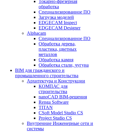
Токарно-фрезерная
обработка
Специализированное ПО
Загрузка моделей
EDGECAM Inspect
EDGECAM Designer
Alphacam
Специализированное ПО
Обработка дерева,
пластика, цветных
металлов
Обработка камня
Обработка стали, чугуна
BIM для гражданского и
промышленного строительства
Архитектура и Конструкции
КОМПАС для
строительства
nanoCAD BIM-решения
Renga Software
TITAN
CSoft Model Studio CS
Project Studio CS
Внутренние Инженерные сети и
системы