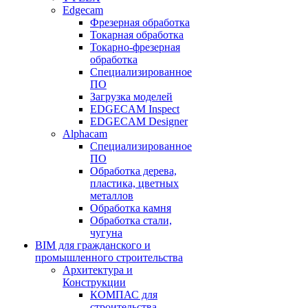
Edgecam
Фрезерная обработка
Токарная обработка
Токарно-фрезерная
обработка
Специализированное
ПО
Загрузка моделей
EDGECAM Inspect
EDGECAM Designer
Alphacam
Специализированное
ПО
Обработка дерева,
пластика, цветных
металлов
Обработка камня
Обработка стали,
чугуна
BIM для гражданского и
промышленного строительства
Архитектура и
Конструкции
КОМПАС для
строительства