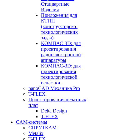
Стандартные
Изделия
Приложения для
КТПП
(конструкторско-
технологических
задач)
КОМПАС-3D: для
проектирования
радиоэлектронной
аппаратуры
КОМПАС-3D: для
проектирования
технологической
оснастки
nanoCAD Механика Pro
T-FLEX
Проектирования печатных
плат
Delta Design
T-FLEX
CAM-системы
СПРУТКAM
Metalix
T-FLEX