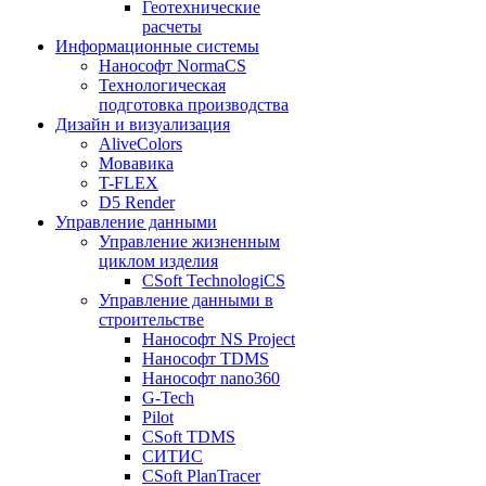
Геотехнические
расчеты
Информационные системы
Нанософт NormaCS
Технологическая
подготовка производства
Дизайн и визуализация
AliveColors
Мовавика
T-FLEX
D5 Render
Управление данными
Управление жизненным
циклом изделия
CSoft TechnologiCS
Управление данными в
строительстве
Нанософт NS Project
Нанософт TDMS
Нанософт nano360
G-Tech
Pilot
CSoft TDMS
СИТИС
CSoft PlanTracer