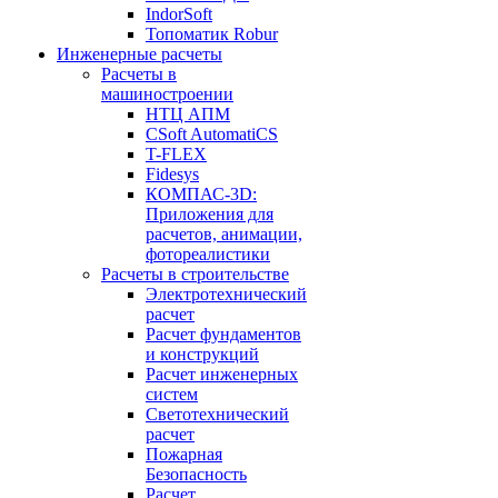
IndorSoft
Топоматик Robur
Инженерные расчеты
Расчеты в
машиностроении
НТЦ АПМ
CSoft AutomatiCS
T-FLEX
Fidesys
КОМПАС-3D:
Приложения для
расчетов, анимации,
фотореалистики
Расчеты в строительстве
Электротехнический
расчет
Расчет фундаментов
и конструкций
Расчет инженерных
систем
Светотехнический
расчет
Пожарная
Безопасность
Расчет