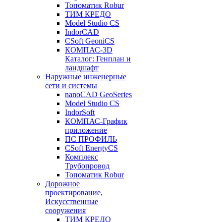
Топоматик Robur
ТИМ КРЕДО
Model Studio CS
IndorCAD
CSoft GeoniCS
КОМПАС-3D
Каталог: Генплан и
ландшафт
Наружные инженерные
сети и системы
nanoCAD GeoSeries
Model Studio CS
IndorSoft
КОМПАС-График
приложение
ПС ПРОФИЛЬ
CSoft EnergyCS
Комплекс
Трубопровод
Топоматик Robur
Дорожное
проектирование,
Искусственные
сооружения
ТИМ КРЕДО