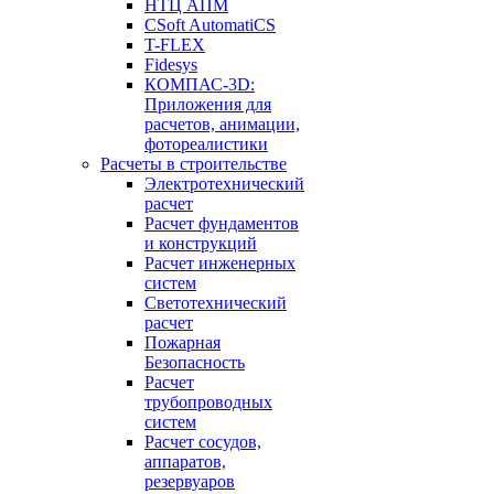
НТЦ АПМ
CSoft AutomatiCS
T-FLEX
Fidesys
КОМПАС-3D:
Приложения для
расчетов, анимации,
фотореалистики
Расчеты в строительстве
Электротехнический
расчет
Расчет фундаментов
и конструкций
Расчет инженерных
систем
Светотехнический
расчет
Пожарная
Безопасность
Расчет
трубопроводных
систем
Расчет сосудов,
аппаратов,
резервуаров