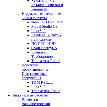
КОМПАС-3D
Каталог: Генплан и
ландшафт
Наружные инженерные
сети и системы
nanoCAD GeoSeries
Model Studio CS
IndorSoft
КОМПАС-График
приложение
ПС ПРОФИЛЬ
CSoft EnergyCS
Комплекс
Трубопровод
Топоматик Robur
Дорожное
проектирование,
Искусственные
сооружения
ТИМ КРЕДО
IndorSoft
Топоматик Robur
Инженерные расчеты
Расчеты в
машиностроении