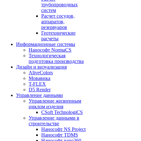
трубопроводных
систем
Расчет сосудов,
аппаратов,
резервуаров
Геотехнические
расчеты
Информационные системы
Нанософт NormaCS
Технологическая
подготовка производства
Дизайн и визуализация
AliveColors
Мовавика
T-FLEX
D5 Render
Управление данными
Управление жизненным
циклом изделия
CSoft TechnologiCS
Управление данными в
строительстве
Нанософт NS Project
Нанософт TDMS
Нанософт nano360