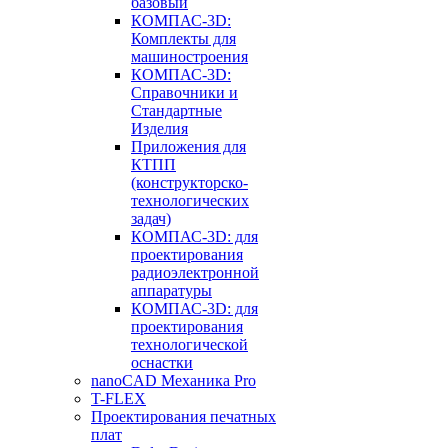
базовый
КОМПАС-3D:
Комплекты для
машиностроения
КОМПАС-3D:
Справочники и
Стандартные
Изделия
Приложения для
КТПП
(конструкторско-
технологических
задач)
КОМПАС-3D: для
проектирования
радиоэлектронной
аппаратуры
КОМПАС-3D: для
проектирования
технологической
оснастки
nanoCAD Механика Pro
T-FLEX
Проектирования печатных
плат