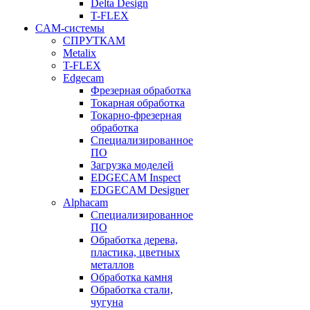
Delta Design
T-FLEX
CAM-системы
СПРУТКAM
Metalix
T-FLEX
Edgecam
Фрезерная обработка
Токарная обработка
Токарно-фрезерная
обработка
Специализированное
ПО
Загрузка моделей
EDGECAM Inspect
EDGECAM Designer
Alphacam
Специализированное
ПО
Обработка дерева,
пластика, цветных
металлов
Обработка камня
Обработка стали,
чугуна