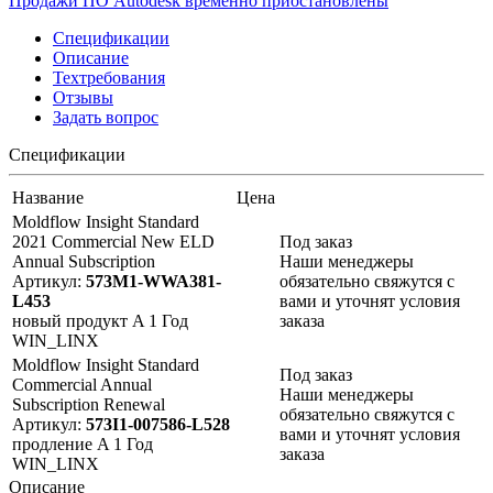
Продажи ПО Autodesk временно приостановлены
Спецификации
Описание
Техтребования
Отзывы
Задать вопрос
Спецификации
Название
Цена
Moldflow Insight Standard
2021 Commercial New ELD
Под заказ
Annual Subscription
Наши менеджеры
Артикул:
573M1-WWA381-
обязательно свяжутся с
L453
вами и уточнят условия
новый продукт
A
1 Год
заказа
WIN_LINX
Moldflow Insight Standard
Под заказ
Commercial Annual
Наши менеджеры
Subscription Renewal
обязательно свяжутся с
Артикул:
573I1-007586-L528
вами и уточнят условия
продление
A
1 Год
заказа
WIN_LINX
Описание