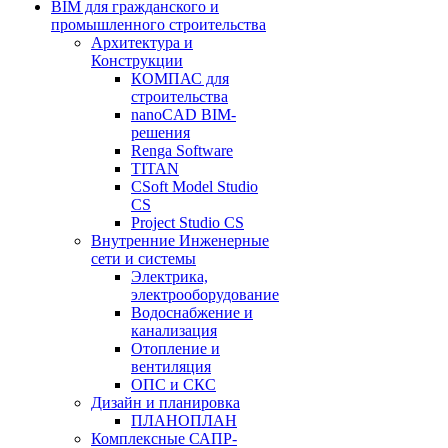
BIM для гражданского и
промышленного строительства
Архитектура и
Конструкции
КОМПАС для
строительства
nanoCAD BIM-
решения
Renga Software
TITAN
CSoft Model Studio
CS
Project Studio CS
Внутренние Инженерные
сети и системы
Электрика,
электрооборудование
Водоснабжение и
канализация
Отопление и
вентиляция
ОПС и СКС
Дизайн и планировка
ПЛАНОПЛАН
Комплексные САПР-