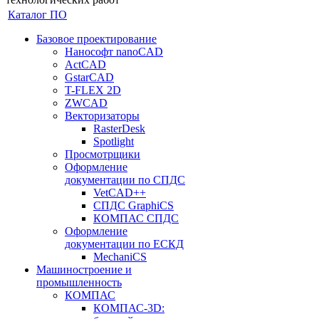
Каталог ПО
Базовое проектирование
Нанософт nanoCAD
ActCAD
GstarCAD
T-FLEX 2D
ZWCAD
Векторизаторы
RasterDesk
Spotlight
Просмотрщики
Оформление
документации по СПДС
VetCAD++
СПДС GraphiCS
КОМПАС СПДС
Оформление
документации по ЕСКД
MechaniCS
Машиностроение и
промышленность
КОМПАС
КОМПАС-3D: