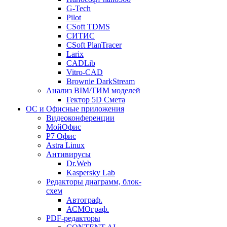
G-Tech
Pilot
CSoft TDMS
СИТИС
CSoft PlanTracer
Larix
CADLib
Vitro-CAD
Brownie DarkStream
Анализ BIM/ТИМ моделей
Гектор 5D Смета
ОС и Офисные приложения
Видеоконференции
МойОфис
P7 Офис
Astra Linux
Антивирусы
Dr.Web
Kaspersky Lab
Редакторы диаграмм, блок-
схем
Автограф.
АСМОграф.
PDF-редакторы