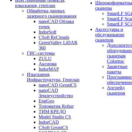
BIM Линейные объекты,
Широкоформатны
изыскания, генплан
сканеры
Обработка данных
SmartLF SGi
лазерного сканирования
SmartLF Sca
nanoCAD Облака
SmartLF SCi
точек
Аксессуары и
IndorSoft
обслуживание
CSoft ReClouds
сканеров
GreenValley LiDAR
Дополнител
360
оборудовани
ГИС-системы
сканерам
ZULU
Colortrac
Аксиома
Защитные
IndorMAP
пакеты
Изыскания,
Программн
Инфраструктура, Генплан
обеспечени
nanoCAD GeoniCS
Апгрейд
nanoCAD
сканеров
Землеустройство
EngGeo
Топоматик Robur
ТИМ КРЕДО
Model Studio CS
IndorCAD
CSoft GeoniCS