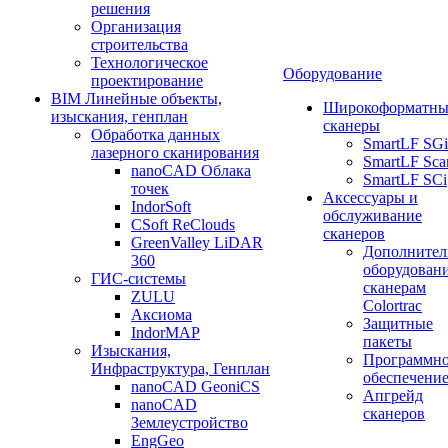
решения
Организация
строительства
Технологическое
Оборудование
проектирование
BIM Линейные объекты,
Широкоформатны
изыскания, генплан
сканеры
Обработка данных
SmartLF SGi
лазерного сканирования
SmartLF Sca
nanoCAD Облака
SmartLF SCi
точек
Аксессуары и
IndorSoft
обслуживание
CSoft ReClouds
сканеров
GreenValley LiDAR
Дополнител
360
оборудовани
ГИС-системы
сканерам
ZULU
Colortrac
Аксиома
Защитные
IndorMAP
пакеты
Изыскания,
Программн
Инфраструктура, Генплан
обеспечени
nanoCAD GeoniCS
Апгрейд
nanoCAD
сканеров
Землеустройство
EngGeo