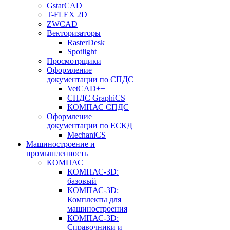
GstarCAD
T-FLEX 2D
ZWCAD
Векторизаторы
RasterDesk
Spotlight
Просмотрщики
Оформление
документации по СПДС
VetCAD++
СПДС GraphiCS
КОМПАС СПДС
Оформление
документации по ЕСКД
MechaniCS
Машиностроение и
промышленность
КОМПАС
КОМПАС-3D:
базовый
КОМПАС-3D:
Комплекты для
машиностроения
КОМПАС-3D:
Справочники и