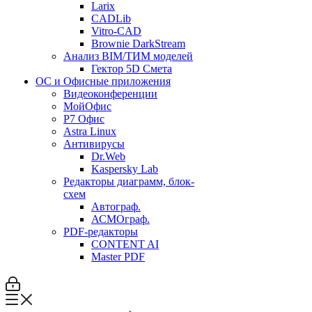
Larix
CADLib
Vitro-CAD
Brownie DarkStream
Анализ BIM/ТИМ моделей
Гектор 5D Смета
ОС и Офисные приложения
Видеоконференции
МойОфис
P7 Офис
Astra Linux
Антивирусы
Dr.Web
Kaspersky Lab
Редакторы диаграмм, блок-
схем
Автограф.
АСМОграф.
PDF-редакторы
CONTENT AI
Master PDF