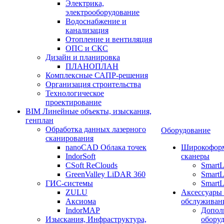
Электрика,
электрооборудование
Водоснабжение и
канализация
Отопление и вентиляция
ОПС и СКС
Дизайн и планировка
ПЛАНОПЛАН
Комплексные САПР-решения
Организация строительства
Технологическое
проектирование
BIM Линейные объекты, изыскания,
генплан
Обработка данных лазерного
Оборудование
сканирования
nanoCAD Облака точек
Широкофор
IndorSoft
сканеры
CSoft ReClouds
Smart
GreenValley LiDAR 360
SmartL
ГИС-системы
SmartL
ZULU
Аксессуары
Аксиома
обслуживан
IndorMAP
Допол
Изыскания, Инфраструктура,
оборуд