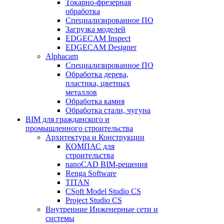
Токарно-фрезерная
обработка
Специализированное ПО
Загрузка моделей
EDGECAM Inspect
EDGECAM Designer
Alphacam
Специализированное ПО
Обработка дерева,
пластика, цветных
металлов
Обработка камня
Обработка стали, чугуна
BIM для гражданского и
промышленного строительства
Архитектура и Конструкции
КОМПАС для
строительства
nanoCAD BIM-решения
Renga Software
TITAN
CSoft Model Studio CS
Project Studio CS
Внутренние Инженерные сети и
системы