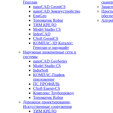
Генплан
сканер
nanoCAD GeoniCS
Защит
nanoCAD Землеустройство
Прогр
EngGeo
обесп
Топоматик Robur
Апгре
ТИМ КРЕДО
Model Studio CS
IndorCAD
CSoft GeoniCS
КОМПАС-3D Каталог:
Генплан и ландшафт
Наружные инженерные сети и
системы
nanoCAD GeoSeries
Model Studio CS
IndorSoft
КОМПАС-График
приложение
ПС ПРОФИЛЬ
CSoft EnergyCS
Комплекс Трубопровод
Топоматик Robur
Дорожное проектирование,
Искусственные сооружения
ТИМ КРЕДО