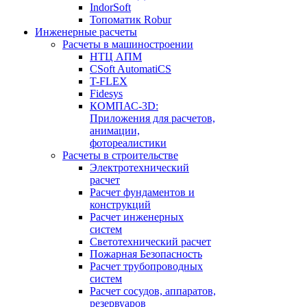
IndorSoft
Топоматик Robur
Инженерные расчеты
Расчеты в машиностроении
НТЦ АПМ
CSoft AutomatiCS
T-FLEX
Fidesys
КОМПАС-3D:
Приложения для расчетов,
анимации,
фотореалистики
Расчеты в строительстве
Электротехнический
расчет
Расчет фундаментов и
конструкций
Расчет инженерных
систем
Светотехнический расчет
Пожарная Безопасность
Расчет трубопроводных
систем
Расчет сосудов, аппаратов,
резервуаров