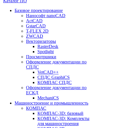
Каталог ПО
Базовое проектирование
Нанософт nanoCAD
ActCAD
GstarCAD
T-FLEX 2D
ZWCAD
Векторизаторы
RasterDesk
Spotlight
Просмотрщики
Оформление документации по
СПДС
VetCAD++
СПДС GraphiCS
КОМПАС СПДС
Оформление документации по
ЕСКД
MechaniCS
Машиностроение и промышленность
КОМПАС
КОМПАС-3D: базовый
КОМПАС-3D: Комплекты
для машиностроения