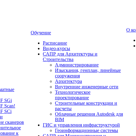
О к
Обучение
Расписание
Видео-курсы
САПР для Архитектуры и
Строительства
Администрирование
Изыскания, генплан, линейные
сооружения
Архитектура
Внутренние инженерные сети
матные
Технологическое
проектирование
LF SGi
Строительные конструкции и
F Scan!
расчеты
F SCi
Облачные решения Autodesk для
 и
BIM
ие сканеров
ГИС и управления инфраструктурой
нительное
Геоинформационные системы
ование к
САПР для Машиностроения и