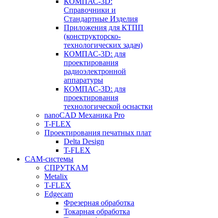
КОМПАС-3D:
Справочники и
Стандартные Изделия
Приложения для КТПП
(конструкторско-
технологических задач)
КОМПАС-3D: для
проектирования
радиоэлектронной
аппаратуры
КОМПАС-3D: для
проектирования
технологической оснастки
nanoCAD Механика Pro
T-FLEX
Проектирования печатных плат
Delta Design
T-FLEX
CAM-системы
СПРУТКAM
Metalix
T-FLEX
Edgecam
Фрезерная обработка
Токарная обработка