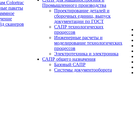
ам Colortrac
Промышленного производства
ные пакеты
Проектирование деталей и
аммное
сборочных единиц, выпуск
ечение
документации по ГОСТ
йд сканеров
САПР технологических
процессов
Инженерные расчеты и
моделирование технологических
процессов
Электротехника и электроника
САПР общего назначения
Базовый САПР
Системы документооборота