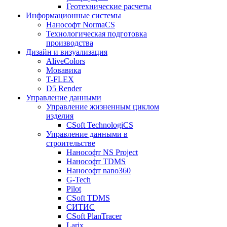
Геотехнические расчеты
Информационные системы
Нанософт NormaCS
Технологическая подготовка
производства
Дизайн и визуализация
AliveColors
Мовавика
T-FLEX
D5 Render
Управление данными
Управление жизненным циклом
изделия
CSoft TechnologiCS
Управление данными в
строительстве
Нанософт NS Project
Нанософт TDMS
Нанософт nano360
G-Tech
Pilot
CSoft TDMS
СИТИС
CSoft PlanTracer
Larix