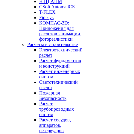
НТЦ АПМ
CSoft AutomatiCS
T-FLEX
Fidesys
КОМПАС-3D:
Приложения для
расчетов, анимации,
фотореалистики
Расчеты в строительстве
Электротехнический
расчет
Расчет фундаментов
и конструкций
Расчет инженерных
систем
Светотехнический
расчет
Пожарная
Безопасность
Расчет
трубопроводных
систем
Расчет сосудов,
аппаратов,
резервуаров