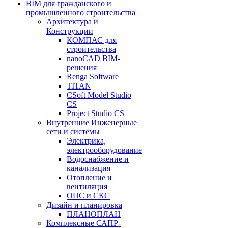
BIM для гражданского и
промышленного строительства
Архитектура и
Конструкции
КОМПАС для
строительства
nanoCAD BIM-
решения
Renga Software
TITAN
CSoft Model Studio
CS
Project Studio CS
Внутренние Инженерные
сети и системы
Электрика,
электрооборудование
Водоснабжение и
канализация
Отопление и
вентиляция
ОПС и СКС
Дизайн и планировка
ПЛАНОПЛАН
Комплексные САПР-