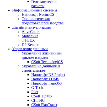
Геотехнические
расчеты
Информационные системы
Нанософт NormaCS
Технологическая
подготовка производства
Дизайн и визуализация
AliveColors
Мовавика
T-FLEX
D5 Render
Управление данными
Управление жизненным
циклом изделия
CSoft TechnologiCS
Управление данными в
строительстве
Нанософт NS Project
Нанософт TDMS
Нанософт nano360
G-Tech
Pilot
CSoft TDMS
СИТИС
CSoft PlanTracer