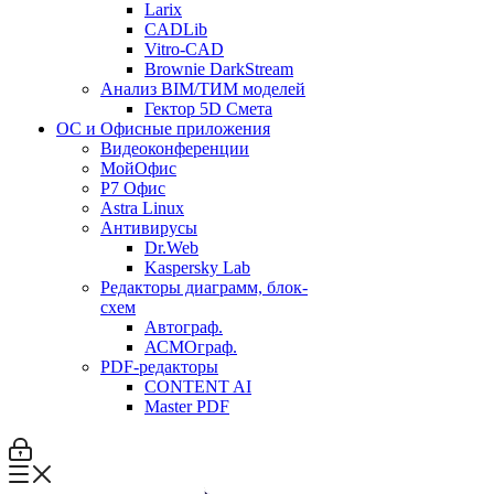
Larix
CADLib
Vitro-CAD
Brownie DarkStream
Анализ BIM/ТИМ моделей
Гектор 5D Смета
ОС и Офисные приложения
Видеоконференции
МойОфис
P7 Офис
Astra Linux
Антивирусы
Dr.Web
Kaspersky Lab
Редакторы диаграмм, блок-
схем
Автограф.
АСМОграф.
PDF-редакторы
CONTENT AI
Master PDF