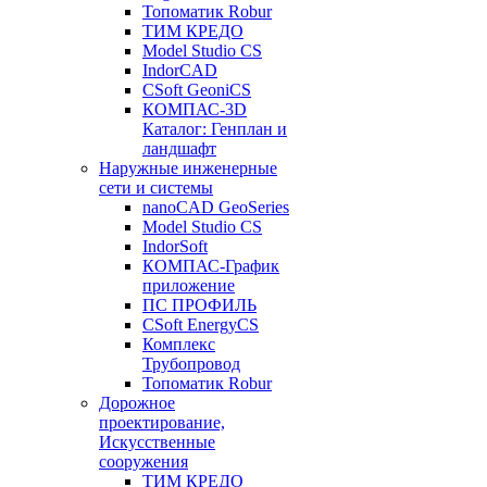
Топоматик Robur
ТИМ КРЕДО
Model Studio CS
IndorCAD
CSoft GeoniCS
КОМПАС-3D
Каталог: Генплан и
ландшафт
Наружные инженерные
сети и системы
nanoCAD GeoSeries
Model Studio CS
IndorSoft
КОМПАС-График
приложение
ПС ПРОФИЛЬ
CSoft EnergyCS
Комплекс
Трубопровод
Топоматик Robur
Дорожное
проектирование,
Искусственные
сооружения
ТИМ КРЕДО