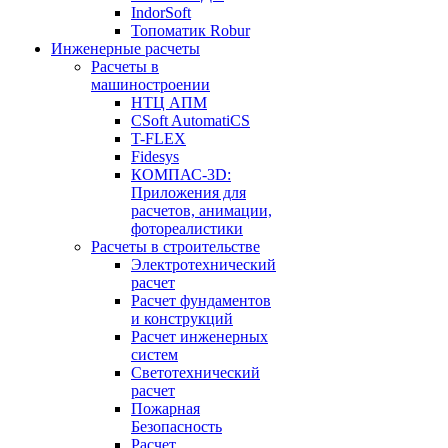
IndorSoft
Топоматик Robur
Инженерные расчеты
Расчеты в
машиностроении
НТЦ АПМ
CSoft AutomatiCS
T-FLEX
Fidesys
КОМПАС-3D:
Приложения для
расчетов, анимации,
фотореалистики
Расчеты в строительстве
Электротехнический
расчет
Расчет фундаментов
и конструкций
Расчет инженерных
систем
Светотехнический
расчет
Пожарная
Безопасность
Расчет