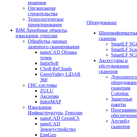
решения
Организация
строительства
Технологическое
Оборудование
проектирование
BIM Линейные объекты,
Широкоформатны
изыскания, генплан
сканеры
Обработка данных
SmartLF SGi
лазерного сканирования
SmartLF Sca
nanoCAD Облака
SmartLF SCi
точек
Аксессуары и
IndorSoft
обслуживание
CSoft ReClouds
сканеров
GreenValley LiDAR
Дополнител
360
оборудовани
ГИС-системы
сканерам
ZULU
Colortrac
Аксиома
Защитные
IndorMAP
пакеты
Изыскания,
Программн
Инфраструктура, Генплан
обеспечени
nanoCAD GeoniCS
Апгрейд
nanoCAD
сканеров
Землеустройство
EngGeo