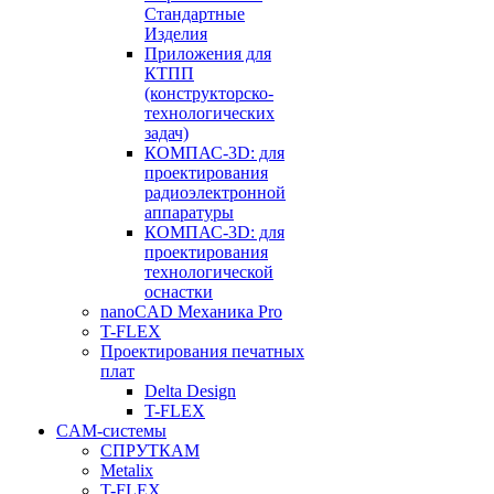
Стандартные
Изделия
Приложения для
КТПП
(конструкторско-
технологических
задач)
КОМПАС-3D: для
проектирования
радиоэлектронной
аппаратуры
КОМПАС-3D: для
проектирования
технологической
оснастки
nanoCAD Механика Pro
T-FLEX
Проектирования печатных
плат
Delta Design
T-FLEX
CAM-системы
СПРУТКAM
Metalix
T-FLEX