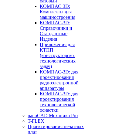
базовый
КОМПАС-3D:
Комплекты для
машиностроения
КОМПАС-3D:
Справочники и
Стандартные
Изделия
Приложения для
КТПП
(конструкторско-
технологических
задач)
КОМПАС-3D: для
проектирования
радиоэлектронной
аппаратуры
КОМПАС-3D: для
проектирования
технологической
оснастки
nanoCAD Механика Pro
T-FLEX
Проектирования печатных
плат