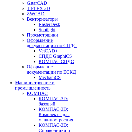
GstarCAD
T-FLEX 2D
ZWCAD
Векторизаторы
RasterDesk
Spotlight
Просмотрщики
Оформление
документации по СПДС
VetCAD++
СПДС GraphiCS
КОМПАС СПДС
Оформление
документации по ЕСКД
MechaniCS
Машиностроение и
промышленность
КОМПАС
КОМПАС-3D:
базовый
КОМПАС-3D:
Комплекты для
машиностроения
КОМПАС-3D:
Справочники и