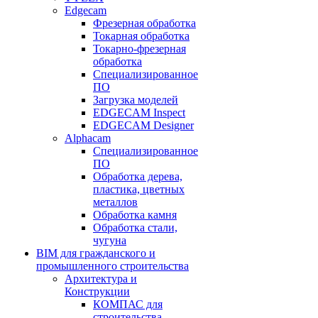
Edgecam
Фрезерная обработка
Токарная обработка
Токарно-фрезерная
обработка
Специализированное
ПО
Загрузка моделей
EDGECAM Inspect
EDGECAM Designer
Alphacam
Специализированное
ПО
Обработка дерева,
пластика, цветных
металлов
Обработка камня
Обработка стали,
чугуна
BIM для гражданского и
промышленного строительства
Архитектура и
Конструкции
КОМПАС для
строительства