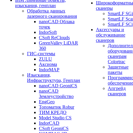
BIM Линейные объекты,
Широкоформатны
изыскания, генплан
сканеры
Обработка данных
SmartLF SGi
лазерного сканирования
SmartLF Sca
nanoCAD Облака
SmartLF SCi
точек
Аксессуары и
IndorSoft
обслуживание
CSoft ReClouds
сканеров
GreenValley LiDAR
Дополнител
360
оборудовани
ГИС-системы
сканерам
ZULU
Colortrac
Аксиома
Защитные
IndorMAP
пакеты
Изыскания,
Программн
Инфраструктура, Генплан
обеспечени
nanoCAD GeoniCS
Апгрейд
nanoCAD
сканеров
Землеустройство
EngGeo
Топоматик Robur
ТИМ КРЕДО
Model Studio CS
IndorCAD
CSoft GeoniCS