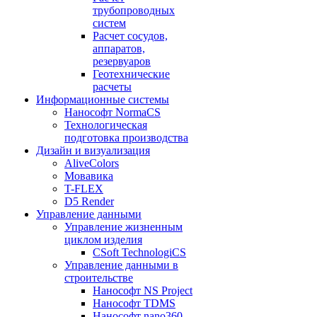
трубопроводных
систем
Расчет сосудов,
аппаратов,
резервуаров
Геотехнические
расчеты
Информационные системы
Нанософт NormaCS
Технологическая
подготовка производства
Дизайн и визуализация
AliveColors
Мовавика
T-FLEX
D5 Render
Управление данными
Управление жизненным
циклом изделия
CSoft TechnologiCS
Управление данными в
строительстве
Нанософт NS Project
Нанософт TDMS
Нанософт nano360