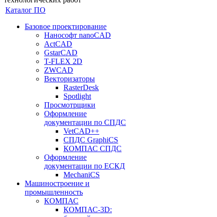
Каталог ПО
Базовое проектирование
Нанософт nanoCAD
ActCAD
GstarCAD
T-FLEX 2D
ZWCAD
Векторизаторы
RasterDesk
Spotlight
Просмотрщики
Оформление
документации по СПДС
VetCAD++
СПДС GraphiCS
КОМПАС СПДС
Оформление
документации по ЕСКД
MechaniCS
Машиностроение и
промышленность
КОМПАС
КОМПАС-3D: