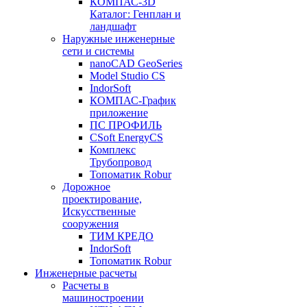
КОМПАС-3D
Каталог: Генплан и
ландшафт
Наружные инженерные
сети и системы
nanoCAD GeoSeries
Model Studio CS
IndorSoft
КОМПАС-График
приложение
ПС ПРОФИЛЬ
CSoft EnergyCS
Комплекс
Трубопровод
Топоматик Robur
Дорожное
проектирование,
Искусственные
сооружения
ТИМ КРЕДО
IndorSoft
Топоматик Robur
Инженерные расчеты
Расчеты в
машиностроении