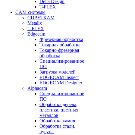
Delta Design
T-FLEX
CAM-системы
СПРУТКAM
Metalix
T-FLEX
Edgecam
Фрезерная обработка
Токарная обработка
Токарно-фрезерная
обработка
Специализированное
ПО
Загрузка моделей
EDGECAM Inspect
EDGECAM Designer
Alphacam
Специализированное
ПО
Обработка дерева,
пластика, цветных
металлов
Обработка камня
Обработка стали,
чугуна