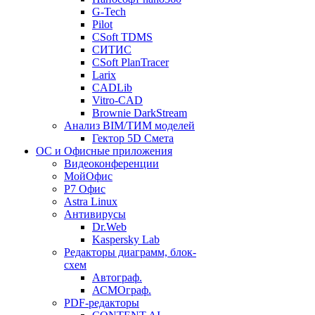
G-Tech
Pilot
CSoft TDMS
СИТИС
CSoft PlanTracer
Larix
CADLib
Vitro-CAD
Brownie DarkStream
Анализ BIM/ТИМ моделей
Гектор 5D Смета
ОС и Офисные приложения
Видеоконференции
МойОфис
P7 Офис
Astra Linux
Антивирусы
Dr.Web
Kaspersky Lab
Редакторы диаграмм, блок-
схем
Автограф.
АСМОграф.
PDF-редакторы