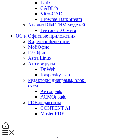
Larix
CADLib
Vitro-CAD
Brownie DarkStream
Анализ BIM/ТИМ моделей
Гектор 5D Смета
ОС и Офисные приложения
Видеоконференции
МойОфис
P7 Офис
Astra Linux
Антивирусы
Dr.Web
Kaspersky Lab
Редакторы диаграмм, блок-
схем
Автограф.
АСМОграф.
PDF-редакторы
CONTENT AI
Master PDF