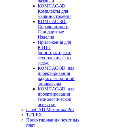
базовый
КОМПАС-3D:
Комплекты для
машиностроения
КОМПАС-3D:
Справочники и
Стандартные
Изделия
Приложения для
КТПП
(конструкторско-
технологических
задач)
КОМПАС-3D: для
проектирования
радиоэлектронной
аппаратуры
КОМПАС-3D: для
проектирования
технологической
оснастки
nanoCAD Механика Pro
T-FLEX
Проектирования печатных
плат