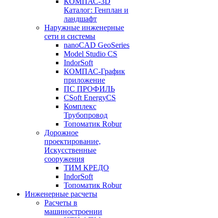
КОМПАС-3D
Каталог: Генплан и
ландшафт
Наружные инженерные
сети и системы
nanoCAD GeoSeries
Model Studio CS
IndorSoft
КОМПАС-График
приложение
ПС ПРОФИЛЬ
CSoft EnergyCS
Комплекс
Трубопровод
Топоматик Robur
Дорожное
проектирование,
Искусственные
сооружения
ТИМ КРЕДО
IndorSoft
Топоматик Robur
Инженерные расчеты
Расчеты в
машиностроении