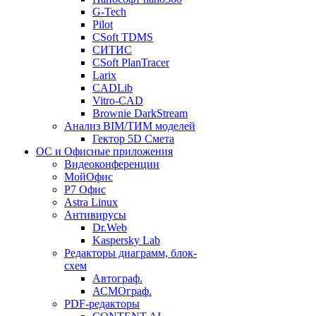
G-Tech
Pilot
CSoft TDMS
СИТИС
CSoft PlanTracer
Larix
CADLib
Vitro-CAD
Brownie DarkStream
Анализ BIM/ТИМ моделей
Гектор 5D Смета
ОС и Офисные приложения
Видеоконференции
МойОфис
P7 Офис
Astra Linux
Антивирусы
Dr.Web
Kaspersky Lab
Редакторы диаграмм, блок-
схем
Автограф.
АСМОграф.
PDF-редакторы