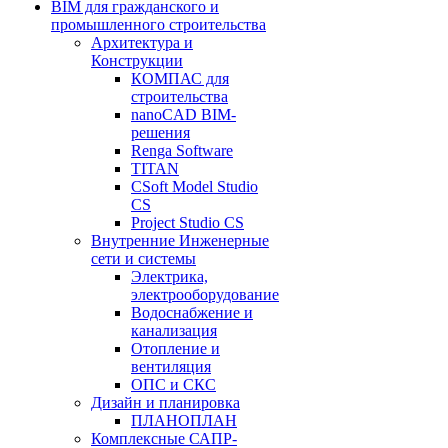
BIM для гражданского и
промышленного строительства
Архитектура и
Конструкции
КОМПАС для
строительства
nanoCAD BIM-
решения
Renga Software
TITAN
CSoft Model Studio
CS
Project Studio CS
Внутренние Инженерные
сети и системы
Электрика,
электрооборудование
Водоснабжение и
канализация
Отопление и
вентиляция
ОПС и СКС
Дизайн и планировка
ПЛАНОПЛАН
Комплексные САПР-