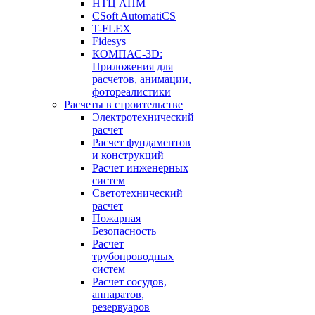
НТЦ АПМ
CSoft AutomatiCS
T-FLEX
Fidesys
КОМПАС-3D:
Приложения для
расчетов, анимации,
фотореалистики
Расчеты в строительстве
Электротехнический
расчет
Расчет фундаментов
и конструкций
Расчет инженерных
систем
Светотехнический
расчет
Пожарная
Безопасность
Расчет
трубопроводных
систем
Расчет сосудов,
аппаратов,
резервуаров