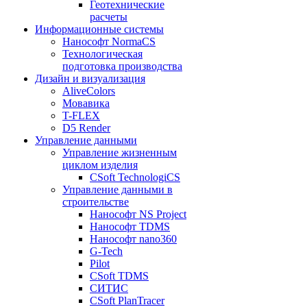
Геотехнические
расчеты
Информационные системы
Нанософт NormaCS
Технологическая
подготовка производства
Дизайн и визуализация
AliveColors
Мовавика
T-FLEX
D5 Render
Управление данными
Управление жизненным
циклом изделия
CSoft TechnologiCS
Управление данными в
строительстве
Нанософт NS Project
Нанософт TDMS
Нанософт nano360
G-Tech
Pilot
CSoft TDMS
СИТИС
CSoft PlanTracer