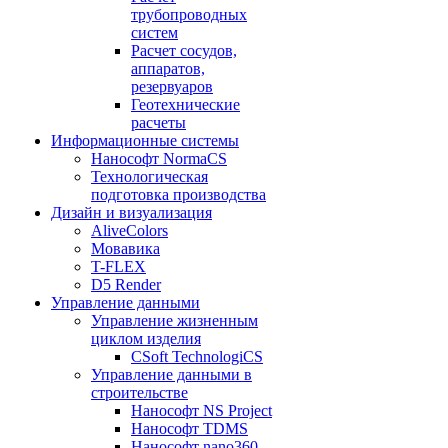
трубопроводных
систем
Расчет сосудов,
аппаратов,
резервуаров
Геотехнические
расчеты
Информационные системы
Нанософт NormaCS
Технологическая
подготовка производства
Дизайн и визуализация
AliveColors
Мовавика
T-FLEX
D5 Render
Управление данными
Управление жизненным
циклом изделия
CSoft TechnologiCS
Управление данными в
строительстве
Нанософт NS Project
Нанософт TDMS
Нанософт nano360