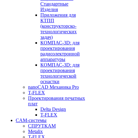
Стандартные
Изделия
Приложения для
КТПП
(конструкторско-
технологических
задач)
КОМПАС-3D: для
проектирования
радиоэлектронной
аппаратуры
КОМПАС-3D: для
проектирования
технологической
оснастки
nanoCAD Механика Pro
T-FLEX
Проектирования печатных
плат
Delta Design
T-FLEX
CAM-системы
СПРУТКAM
Metalix
T-FLEX