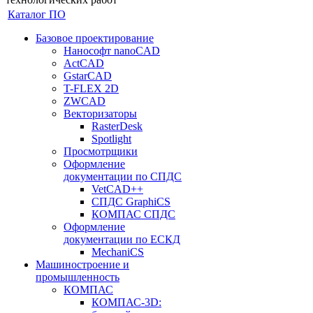
Каталог ПО
Базовое проектирование
Нанософт nanoCAD
ActCAD
GstarCAD
T-FLEX 2D
ZWCAD
Векторизаторы
RasterDesk
Spotlight
Просмотрщики
Оформление
документации по СПДС
VetCAD++
СПДС GraphiCS
КОМПАС СПДС
Оформление
документации по ЕСКД
MechaniCS
Машиностроение и
промышленность
КОМПАС
КОМПАС-3D: