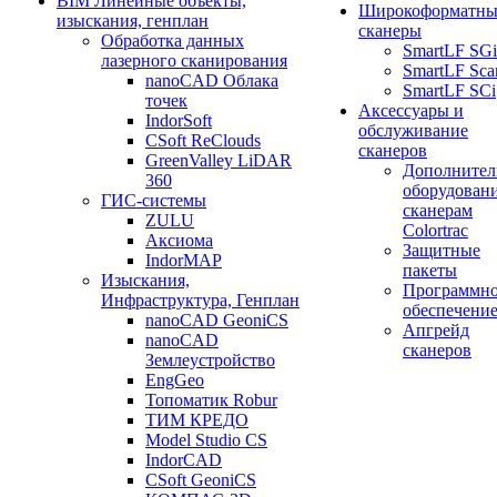
BIM Линейные объекты,
Широкоформатны
изыскания, генплан
сканеры
Обработка данных
SmartLF SGi
лазерного сканирования
SmartLF Sca
nanoCAD Облака
SmartLF SCi
точек
Аксессуары и
IndorSoft
обслуживание
CSoft ReClouds
сканеров
GreenValley LiDAR
Дополнител
360
оборудовани
ГИС-системы
сканерам
ZULU
Colortrac
Аксиома
Защитные
IndorMAP
пакеты
Изыскания,
Программн
Инфраструктура, Генплан
обеспечени
nanoCAD GeoniCS
Апгрейд
nanoCAD
сканеров
Землеустройство
EngGeo
Топоматик Robur
ТИМ КРЕДО
Model Studio CS
IndorCAD
CSoft GeoniCS