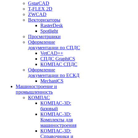
GstarCAD
T-FLEX 2D
ZWCAD
Векторизаторы
RasterDesk
Spotlight
Просмотрщики
Оформление
документации по СПДС
VetCAD++
СПДС GraphiCS
КОМПАС СПДС
Оформление
документации по ЕСКД
MechaniCS
Машиностроение и
промышленность
КОМПАС
КОМПАС-3D:
базовый
КОМПАС-3D:
Комплекты для
машиностроения
КОМПАС-3D:
Справочники и