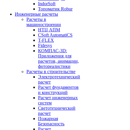
IndorSoft
Топоматик Robur
Инженерные расчеты
Расчеты в
машиностроении
НТЦ АПМ
CSoft AutomatiCS
T-FLEX
Fidesys
КОМПАС-3D:
Приложения для
расчетов, анимации,
фотореалистики
Расчеты в строительстве
Электротехнический
расчет
Расчет фундаментов
и конструкций
Расчет инженерных
систем
Светотехнический
расчет
Пожарная
Безопасность
Расчет