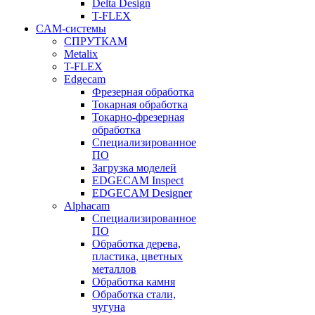
Delta Design
T-FLEX
CAM-системы
СПРУТКAM
Metalix
T-FLEX
Edgecam
Фрезерная обработка
Токарная обработка
Токарно-фрезерная
обработка
Специализированное
ПО
Загрузка моделей
EDGECAM Inspect
EDGECAM Designer
Alphacam
Специализированное
ПО
Обработка дерева,
пластика, цветных
металлов
Обработка камня
Обработка стали,
чугуна