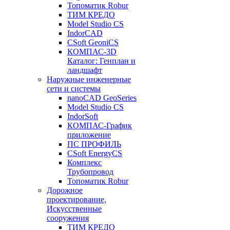
Топоматик Robur
ТИМ КРЕДО
Model Studio CS
IndorCAD
CSoft GeoniCS
КОМПАС-3D
Каталог: Генплан и
ландшафт
Наружные инженерные
сети и системы
nanoCAD GeoSeries
Model Studio CS
IndorSoft
КОМПАС-График
приложение
ПС ПРОФИЛЬ
CSoft EnergyCS
Комплекс
Трубопровод
Топоматик Robur
Дорожное
проектирование,
Искусственные
сооружения
ТИМ КРЕДО