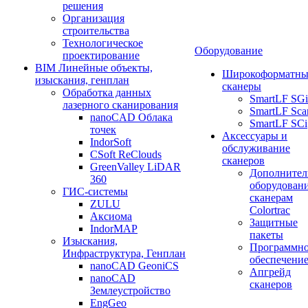
решения
Организация
строительства
Технологическое
Оборудование
проектирование
BIM Линейные объекты,
Широкоформатны
изыскания, генплан
сканеры
Обработка данных
SmartLF SGi
лазерного сканирования
SmartLF Sca
nanoCAD Облака
SmartLF SCi
точек
Аксессуары и
IndorSoft
обслуживание
CSoft ReClouds
сканеров
GreenValley LiDAR
Дополнител
360
оборудовани
ГИС-системы
сканерам
ZULU
Colortrac
Аксиома
Защитные
IndorMAP
пакеты
Изыскания,
Программн
Инфраструктура, Генплан
обеспечени
nanoCAD GeoniCS
Апгрейд
nanoCAD
сканеров
Землеустройство
EngGeo