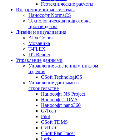
Геотехнические расчеты
Информационные системы
Нанософт NormaCS
Технологическая подготовка
производства
Дизайн и визуализация
AliveColors
Мовавика
T-FLEX
D5 Render
Управление данными
Управление жизненным циклом
изделия
CSoft TechnologiCS
Управление данными в
строительстве
Нанософт NS Project
Нанософт TDMS
Нанософт nano360
G-Tech
Pilot
CSoft TDMS
СИТИС
CSoft PlanTracer
Larix