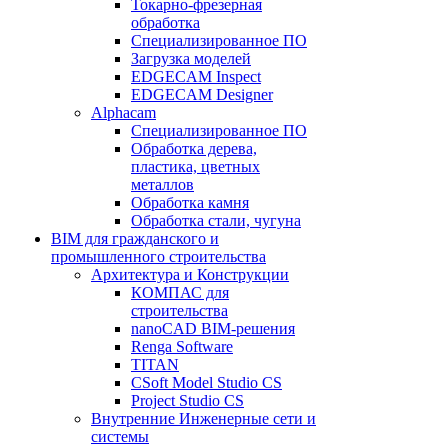
Токарно-фрезерная
обработка
Специализированное ПО
Загрузка моделей
EDGECAM Inspect
EDGECAM Designer
Alphacam
Специализированное ПО
Обработка дерева,
пластика, цветных
металлов
Обработка камня
Обработка стали, чугуна
BIM для гражданского и
промышленного строительства
Архитектура и Конструкции
КОМПАС для
строительства
nanoCAD BIM-решения
Renga Software
TITAN
CSoft Model Studio CS
Project Studio CS
Внутренние Инженерные сети и
системы