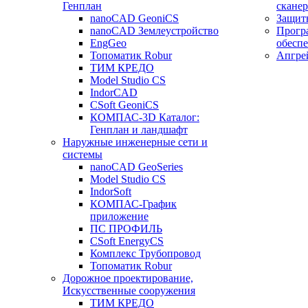
Генплан
сканер
nanoCAD GeoniCS
Защит
nanoCAD Землеустройство
Прогр
EngGeo
обесп
Топоматик Robur
Апгре
ТИМ КРЕДО
Model Studio CS
IndorCAD
CSoft GeoniCS
КОМПАС-3D Каталог:
Генплан и ландшафт
Наружные инженерные сети и
системы
nanoCAD GeoSeries
Model Studio CS
IndorSoft
КОМПАС-График
приложение
ПС ПРОФИЛЬ
CSoft EnergyCS
Комплекс Трубопровод
Топоматик Robur
Дорожное проектирование,
Искусственные сооружения
ТИМ КРЕДО