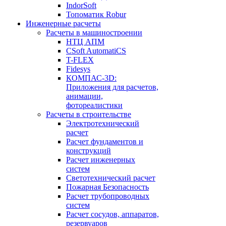
IndorSoft
Топоматик Robur
Инженерные расчеты
Расчеты в машиностроении
НТЦ АПМ
CSoft AutomatiCS
T-FLEX
Fidesys
КОМПАС-3D:
Приложения для расчетов,
анимации,
фотореалистики
Расчеты в строительстве
Электротехнический
расчет
Расчет фундаментов и
конструкций
Расчет инженерных
систем
Светотехнический расчет
Пожарная Безопасность
Расчет трубопроводных
систем
Расчет сосудов, аппаратов,
резервуаров