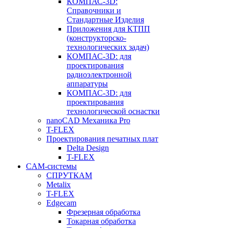
КОМПАС-3D:
Справочники и
Стандартные Изделия
Приложения для КТПП
(конструкторско-
технологических задач)
КОМПАС-3D: для
проектирования
радиоэлектронной
аппаратуры
КОМПАС-3D: для
проектирования
технологической оснастки
nanoCAD Механика Pro
T-FLEX
Проектирования печатных плат
Delta Design
T-FLEX
CAM-системы
СПРУТКAM
Metalix
T-FLEX
Edgecam
Фрезерная обработка
Токарная обработка