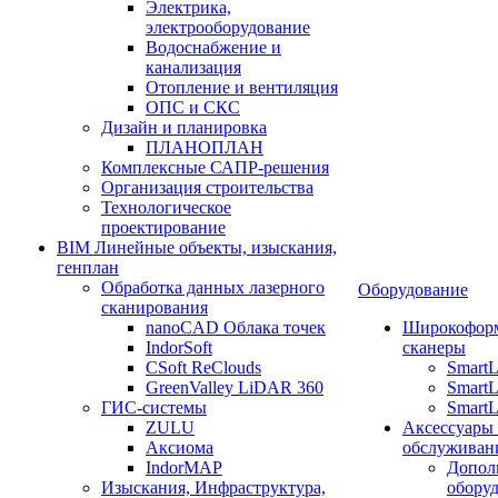
Электрика,
электрооборудование
Водоснабжение и
канализация
Отопление и вентиляция
ОПС и СКС
Дизайн и планировка
ПЛАНОПЛАН
Комплексные САПР-решения
Организация строительства
Технологическое
проектирование
BIM Линейные объекты, изыскания,
генплан
Обработка данных лазерного
Оборудование
сканирования
nanoCAD Облака точек
Широкофор
IndorSoft
сканеры
CSoft ReClouds
Smart
GreenValley LiDAR 360
SmartL
ГИС-системы
SmartL
ZULU
Аксессуары
Аксиома
обслуживан
IndorMAP
Допол
Изыскания, Инфраструктура,
оборуд