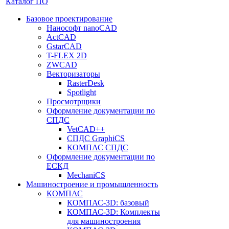
Каталог ПО
Базовое проектирование
Нанософт nanoCAD
ActCAD
GstarCAD
T-FLEX 2D
ZWCAD
Векторизаторы
RasterDesk
Spotlight
Просмотрщики
Оформление документации по
СПДС
VetCAD++
СПДС GraphiCS
КОМПАС СПДС
Оформление документации по
ЕСКД
MechaniCS
Машиностроение и промышленность
КОМПАС
КОМПАС-3D: базовый
КОМПАС-3D: Комплекты
для машиностроения