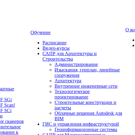
О к
Обучение
Расписание
Видео-курсы
САПР для Архитектуры и
Строительства
Администрирование
Изыскания, генплан, линейные
сооружения
Архитектура
Внутренние инженерные сети
матные
Технологическое
проектирование
LF SGi
Строительные конструкции и
F Scan!
расчеты
F SCi
Облачные решения Autodesk для
 и
BIM
ие сканеров
ГИС и управления инфраструктурой
нительное
Геоинформационные системы
ование к
САПР для Машиностроения и