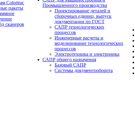
ам Colortrac
Промышленного производства
ные пакеты
Проектирование деталей и
аммное
сборочных единиц, выпуск
ечение
документации по ГОСТ
йд сканеров
САПР технологических
процессов
Инженерные расчеты и
моделирование технологических
процессов
Электротехника и электроника
САПР общего назначения
Базовый САПР
Системы документооборота