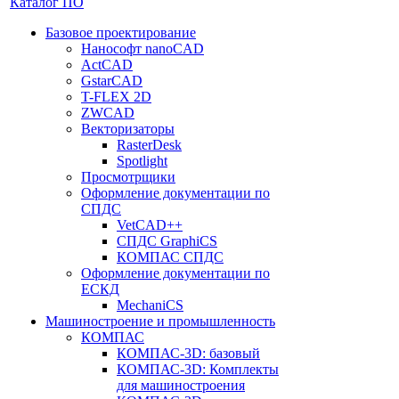
Каталог ПО
Базовое проектирование
Нанософт nanoCAD
ActCAD
GstarCAD
T-FLEX 2D
ZWCAD
Векторизаторы
RasterDesk
Spotlight
Просмотрщики
Оформление документации по
СПДС
VetCAD++
СПДС GraphiCS
КОМПАС СПДС
Оформление документации по
ЕСКД
MechaniCS
Машиностроение и промышленность
КОМПАС
КОМПАС-3D: базовый
КОМПАС-3D: Комплекты
для машиностроения