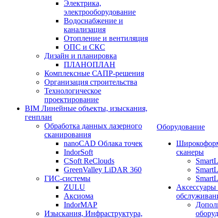
Электрика,
электрооборудование
Водоснабжение и
канализация
Отопление и вентиляция
ОПС и СКС
Дизайн и планировка
ПЛАНОПЛАН
Комплексные САПР-решения
Организация строительства
Технологическое
проектирование
BIM Линейные объекты, изыскания,
генплан
Обработка данных лазерного
Оборудование
сканирования
nanoCAD Облака точек
Широкофор
IndorSoft
сканеры
CSoft ReClouds
Smart
GreenValley LiDAR 360
SmartL
ГИС-системы
SmartL
ZULU
Аксессуары
Аксиома
обслуживан
IndorMAP
Допол
Изыскания, Инфраструктура,
оборуд