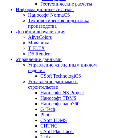
Геотехнические расчеты
Информационные системы
Нанософт NormaCS
Технологическая подготовка
производства
Дизайн и визуализация
AliveColors
Мовавика
T-FLEX
D5 Render
Управление данными
Управление жизненным циклом
изделия
CSoft TechnologiCS
Управление данными в
строительстве
Нанософт NS Project
Нанософт TDMS
Нанософт nano360
G-Tech
Pilot
CSoft TDMS
СИТИС
CSoft PlanTracer
Larix