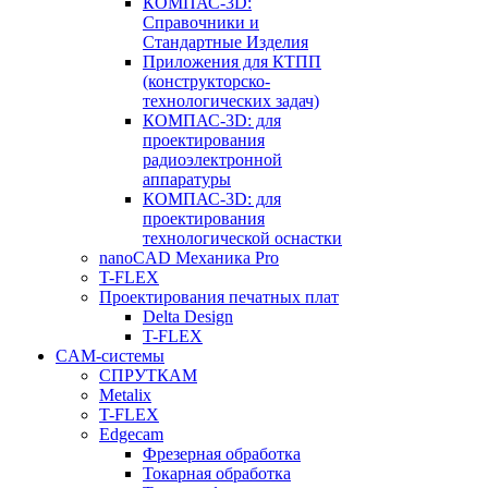
КОМПАС-3D:
Справочники и
Стандартные Изделия
Приложения для КТПП
(конструкторско-
технологических задач)
КОМПАС-3D: для
проектирования
радиоэлектронной
аппаратуры
КОМПАС-3D: для
проектирования
технологической оснастки
nanoCAD Механика Pro
T-FLEX
Проектирования печатных плат
Delta Design
T-FLEX
CAM-системы
СПРУТКAM
Metalix
T-FLEX
Edgecam
Фрезерная обработка
Токарная обработка