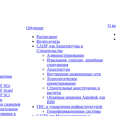
О к
Обучение
Расписание
Видео-курсы
САПР для Архитектуры и
Строительства
Администрирование
Изыскания, генплан, линейные
сооружения
Архитектура
Внутренние инженерные сети
матные
Технологическое
проектирование
LF SGi
Строительные конструкции и
F Scan!
расчеты
F SCi
Облачные решения Autodesk для
 и
BIM
ие сканеров
ГИС и управления инфраструктурой
нительное
Геоинформационные системы
ование к
САПР для Машиностроения и