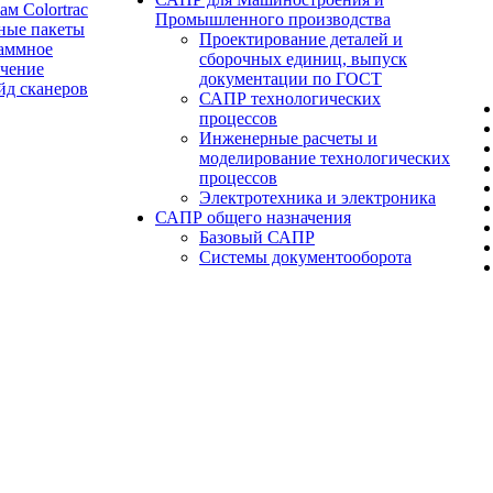
ам Colortrac
Промышленного производства
ные пакеты
Проектирование деталей и
аммное
сборочных единиц, выпуск
ечение
документации по ГОСТ
йд сканеров
САПР технологических
процессов
Инженерные расчеты и
моделирование технологических
процессов
Электротехника и электроника
САПР общего назначения
Базовый САПР
Системы документооборота