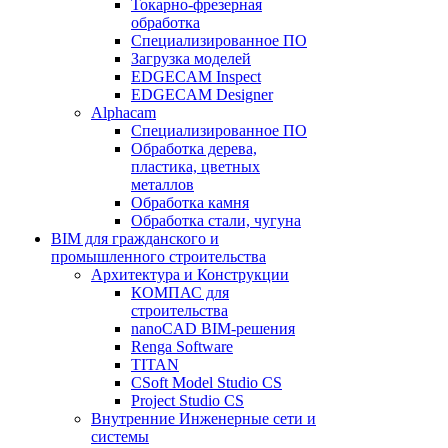
Токарно-фрезерная
обработка
Специализированное ПО
Загрузка моделей
EDGECAM Inspect
EDGECAM Designer
Alphacam
Специализированное ПО
Обработка дерева,
пластика, цветных
металлов
Обработка камня
Обработка стали, чугуна
BIM для гражданского и
промышленного строительства
Архитектура и Конструкции
КОМПАС для
строительства
nanoCAD BIM-решения
Renga Software
TITAN
CSoft Model Studio CS
Project Studio CS
Внутренние Инженерные сети и
системы