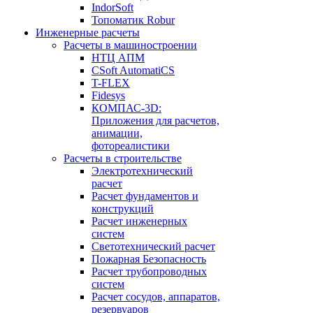
IndorSoft
Топоматик Robur
Инженерные расчеты
Расчеты в машиностроении
НТЦ АПМ
CSoft AutomatiCS
T-FLEX
Fidesys
КОМПАС-3D:
Приложения для расчетов,
анимации,
фотореалистики
Расчеты в строительстве
Электротехнический
расчет
Расчет фундаментов и
конструкций
Расчет инженерных
систем
Светотехнический расчет
Пожарная Безопасность
Расчет трубопроводных
систем
Расчет сосудов, аппаратов,
резервуаров