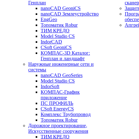
Генплан
сканер
nanoCAD GeoniCS
Защит
nanoCAD Землеустройство
Прогр
EngGeo
обесп
Топоматик Robur
Апгре
ТИМ КРЕДО
Model Studio CS
IndorCAD
CSoft GeoniCS
КОМПАС-3D Каталог:
Генплан и ландшафт
Наружные инженерные сети и
системы
nanoCAD GeoSeries
Model Studio CS
IndorSoft
КОМПАС-График
приложение
ПС ПРОФИЛЬ
CSoft EnergyCS
Комплекс Трубопровод
Топоматик Robur
Дорожное проектирование,
Искусственные сооружения
ТИМ КРЕДО