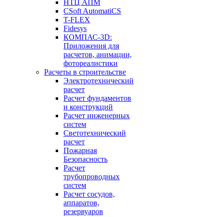
НТЦ АПМ
CSoft AutomatiCS
T-FLEX
Fidesys
КОМПАС-3D:
Приложения для
расчетов, анимации,
фотореалистики
Расчеты в строительстве
Электротехнический
расчет
Расчет фундаментов
и конструкций
Расчет инженерных
систем
Светотехнический
расчет
Пожарная
Безопасность
Расчет
трубопроводных
систем
Расчет сосудов,
аппаратов,
резервуаров