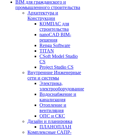
BIM для гражданского и
промышленного строительства
Архитектура и
Конструкции
КОМПАС для
строительства
nanoCAD BIM-
решения
Renga Software
TITAN
CSoft Model Studio
CS
Project Studio CS
Внутренние Инженерные
сети и системы
Электрика,
электрооборудование
Водоснабжение и
канализация
Отопление и
вентиляция
ОПС и СКС
Дизайн и планировка
ПЛАНОПЛАН
Комплексные САПР-