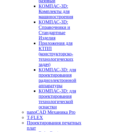
базовый
КОМПАС-3D:
Комплекты для
машиностроения
КОМПАС-3D:
Справочники и
Стандартные
Изделия
Приложения для
КТПП
(конструкторско-
технологических
задач)
КОМПАС-3D: для
проектирования
радиоэлектронной
аппаратуры
КОМПАС-3D: для
проектирования
технологической
оснастки
nanoCAD Механика Pro
T-FLEX
Проектирования печатных
плат