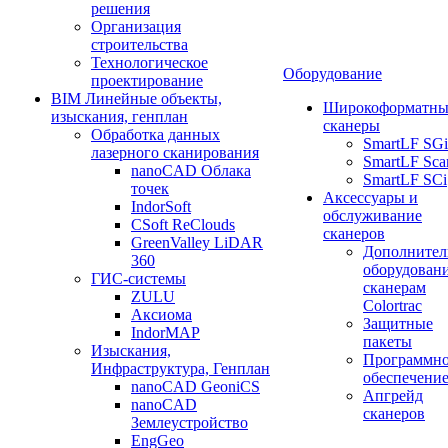
решения
Организация
строительства
Технологическое
Оборудование
проектирование
BIM Линейные объекты,
Широкоформатны
изыскания, генплан
сканеры
Обработка данных
SmartLF SGi
лазерного сканирования
SmartLF Sca
nanoCAD Облака
SmartLF SCi
точек
Аксессуары и
IndorSoft
обслуживание
CSoft ReClouds
сканеров
GreenValley LiDAR
Дополнител
360
оборудовани
ГИС-системы
сканерам
ZULU
Colortrac
Аксиома
Защитные
IndorMAP
пакеты
Изыскания,
Программн
Инфраструктура, Генплан
обеспечени
nanoCAD GeoniCS
Апгрейд
nanoCAD
сканеров
Землеустройство
EngGeo