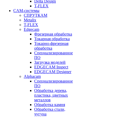
Delta Design
T-FLEX
CAM-системы
СПРУТКAM
Metalix
T-FLEX
Edgecam
Фрезерная обработка
Токарная обработка
Токарно-фрезерная
обработка
Специализированное
ПО
Загрузка моделей
EDGECAM Inspect
EDGECAM Designer
Alphacam
Специализированное
ПО
Обработка дерева,
пластика, цветных
металлов
Обработка камня
Обработка стали,
чугуна