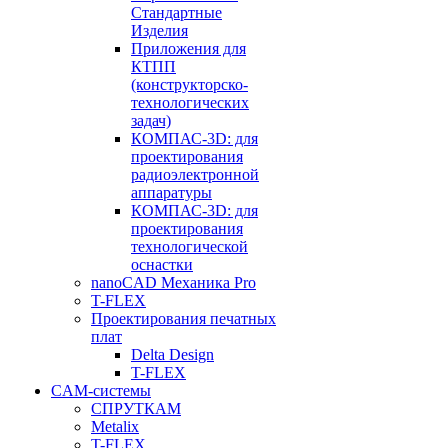
Стандартные
Изделия
Приложения для
КТПП
(конструкторско-
технологических
задач)
КОМПАС-3D: для
проектирования
радиоэлектронной
аппаратуры
КОМПАС-3D: для
проектирования
технологической
оснастки
nanoCAD Механика Pro
T-FLEX
Проектирования печатных
плат
Delta Design
T-FLEX
CAM-системы
СПРУТКAM
Metalix
T-FLEX