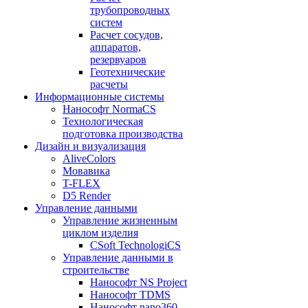
трубопроводных
систем
Расчет сосудов,
аппаратов,
резервуаров
Геотехнические
расчеты
Информационные системы
Нанософт NormaCS
Технологическая
подготовка производства
Дизайн и визуализация
AliveColors
Мовавика
T-FLEX
D5 Render
Управление данными
Управление жизненным
циклом изделия
CSoft TechnologiCS
Управление данными в
строительстве
Нанософт NS Project
Нанософт TDMS
Нанософт nano360