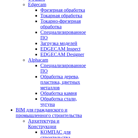
Edgecam
Фрезерная обработка
Токарная обработка
Токарно-фрезерная
обработка
Специализированное
ПО
Загрузка моделей
EDGECAM Inspect
EDGECAM Designer
Alphacam
Специализированное
ПО
Обработка дерева,
пластика, цветных
металлов
Обработка камня
Обработка стали,
чугуна
BIM для гражданского и
промышленного строительства
Архитектура и
Конструкции
КОМПАС для
строительства