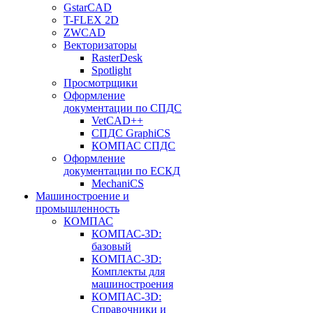
GstarCAD
T-FLEX 2D
ZWCAD
Векторизаторы
RasterDesk
Spotlight
Просмотрщики
Оформление
документации по СПДС
VetCAD++
СПДС GraphiCS
КОМПАС СПДС
Оформление
документации по ЕСКД
MechaniCS
Машиностроение и
промышленность
КОМПАС
КОМПАС-3D:
базовый
КОМПАС-3D:
Комплекты для
машиностроения
КОМПАС-3D:
Справочники и