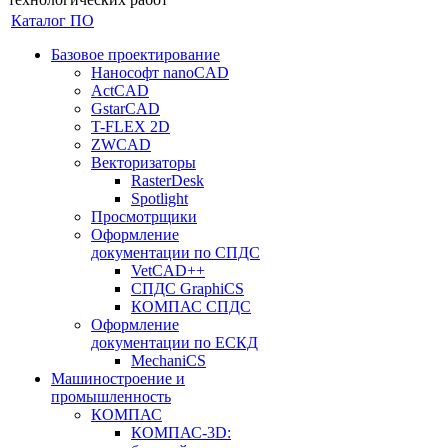
Каталог ПО
Базовое проектирование
Нанософт nanoCAD
ActCAD
GstarCAD
T-FLEX 2D
ZWCAD
Векторизаторы
RasterDesk
Spotlight
Просмотрщики
Оформление
документации по СПДС
VetCAD++
СПДС GraphiCS
КОМПАС СПДС
Оформление
документации по ЕСКД
MechaniCS
Машиностроение и
промышленность
КОМПАС
КОМПАС-3D: