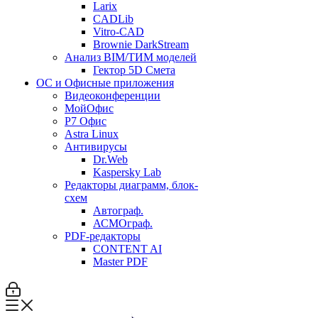
Larix
CADLib
Vitro-CAD
Brownie DarkStream
Анализ BIM/ТИМ моделей
Гектор 5D Смета
ОС и Офисные приложения
Видеоконференции
МойОфис
P7 Офис
Astra Linux
Антивирусы
Dr.Web
Kaspersky Lab
Редакторы диаграмм, блок-
схем
Автограф.
АСМОграф.
PDF-редакторы
CONTENT AI
Master PDF