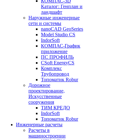
КОМПАС-3D
Каталог: Генплан и
ландшафт
Наружные инженерные
сети и системы
nanoCAD GeoSeries
Model Studio CS
IndorSoft
КОМПАС-График
приложение
ПС ПРОФИЛЬ
CSoft EnergyCS
Комплекс
Трубопровод
Топоматик Robur
Дорожное
проектирование,
Искусственные
сооружения
ТИМ КРЕДО
IndorSoft
Топоматик Robur
Инженерные расчеты
Расчеты в
машиностроении