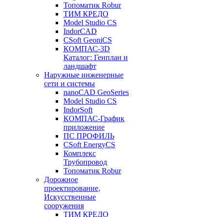
Топоматик Robur
ТИМ КРЕДО
Model Studio CS
IndorCAD
CSoft GeoniCS
КОМПАС-3D
Каталог: Генплан и
ландшафт
Наружные инженерные
сети и системы
nanoCAD GeoSeries
Model Studio CS
IndorSoft
КОМПАС-График
приложение
ПС ПРОФИЛЬ
CSoft EnergyCS
Комплекс
Трубопровод
Топоматик Robur
Дорожное
проектирование,
Искусственные
сооружения
ТИМ КРЕДО