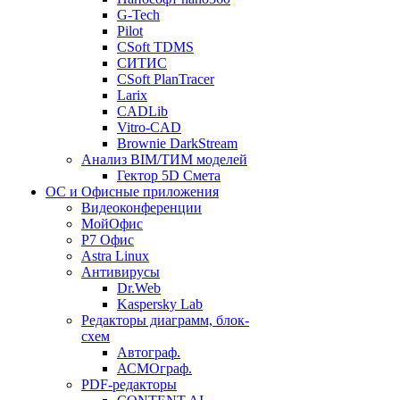
G-Tech
Pilot
CSoft TDMS
СИТИС
CSoft PlanTracer
Larix
CADLib
Vitro-CAD
Brownie DarkStream
Анализ BIM/ТИМ моделей
Гектор 5D Смета
ОС и Офисные приложения
Видеоконференции
МойОфис
P7 Офис
Astra Linux
Антивирусы
Dr.Web
Kaspersky Lab
Редакторы диаграмм, блок-
схем
Автограф.
АСМОграф.
PDF-редакторы