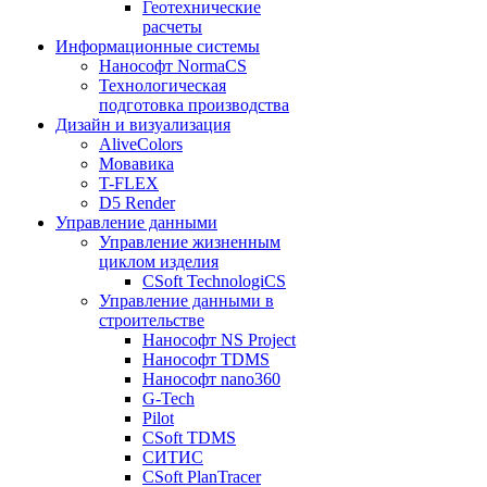
Геотехнические
расчеты
Информационные системы
Нанософт NormaCS
Технологическая
подготовка производства
Дизайн и визуализация
AliveColors
Мовавика
T-FLEX
D5 Render
Управление данными
Управление жизненным
циклом изделия
CSoft TechnologiCS
Управление данными в
строительстве
Нанософт NS Project
Нанософт TDMS
Нанософт nano360
G-Tech
Pilot
CSoft TDMS
СИТИС
CSoft PlanTracer