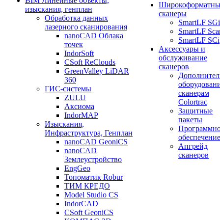
BIM Линейные объекты,
Широкоформатны
изыскания, генплан
сканеры
Обработка данных
SmartLF SGi
лазерного сканирования
SmartLF Sca
nanoCAD Облака
SmartLF SCi
точек
Аксессуары и
IndorSoft
обслуживание
CSoft ReClouds
сканеров
GreenValley LiDAR
Дополнител
360
оборудовани
ГИС-системы
сканерам
ZULU
Colortrac
Аксиома
Защитные
IndorMAP
пакеты
Изыскания,
Программн
Инфраструктура, Генплан
обеспечени
nanoCAD GeoniCS
Апгрейд
nanoCAD
сканеров
Землеустройство
EngGeo
Топоматик Robur
ТИМ КРЕДО
Model Studio CS
IndorCAD
CSoft GeoniCS