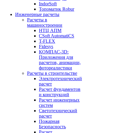
IndorSoft
Топоматик Robur
Инженерные расчеты
Расчеты в
машиностроении
НТЦ АПМ
CSoft AutomatiCS
T-FLEX
Fidesys
КОМПАС-3D:
Приложения для
расчетов, анимации,
фотореалистики
Расчеты в строительстве
Электротехнический
расчет
Расчет фундаментов
и конструкций
Расчет инженерных
систем
Светотехнический
расчет
Пожарная
Безопасность
Расчет