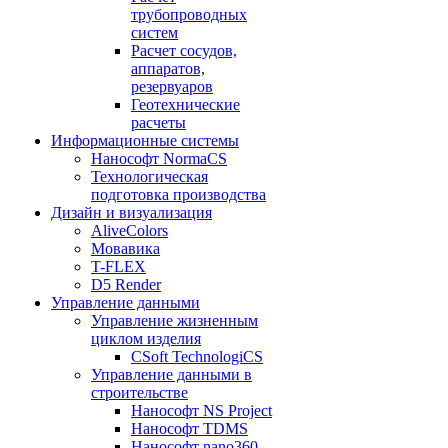
трубопроводных
систем
Расчет сосудов,
аппаратов,
резервуаров
Геотехнические
расчеты
Информационные системы
Нанософт NormaCS
Технологическая
подготовка производства
Дизайн и визуализация
AliveColors
Мовавика
T-FLEX
D5 Render
Управление данными
Управление жизненным
циклом изделия
CSoft TechnologiCS
Управление данными в
строительстве
Нанософт NS Project
Нанософт TDMS
Нанософт nano360