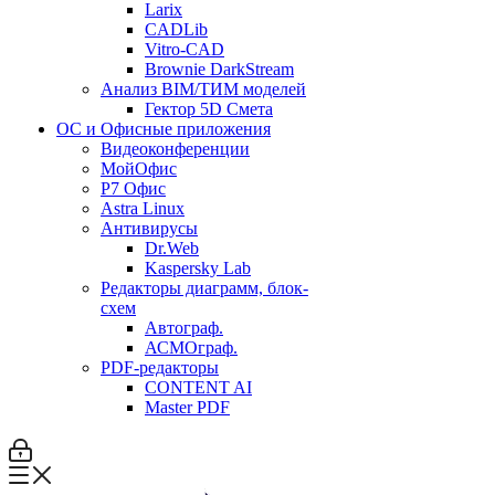
Larix
CADLib
Vitro-CAD
Brownie DarkStream
Анализ BIM/ТИМ моделей
Гектор 5D Смета
ОС и Офисные приложения
Видеоконференции
МойОфис
P7 Офис
Astra Linux
Антивирусы
Dr.Web
Kaspersky Lab
Редакторы диаграмм, блок-
схем
Автограф.
АСМОграф.
PDF-редакторы
CONTENT AI
Master PDF