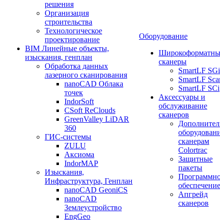
решения
Организация
строительства
Технологическое
Оборудование
проектирование
BIM Линейные объекты,
Широкоформатны
изыскания, генплан
сканеры
Обработка данных
SmartLF SGi
лазерного сканирования
SmartLF Sca
nanoCAD Облака
SmartLF SCi
точек
Аксессуары и
IndorSoft
обслуживание
CSoft ReClouds
сканеров
GreenValley LiDAR
Дополнител
360
оборудовани
ГИС-системы
сканерам
ZULU
Colortrac
Аксиома
Защитные
IndorMAP
пакеты
Изыскания,
Программн
Инфраструктура, Генплан
обеспечени
nanoCAD GeoniCS
Апгрейд
nanoCAD
сканеров
Землеустройство
EngGeo