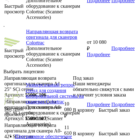
Дополнительное
Подробнее
Подробнее
Быстрый
оборудование к сканерам
просмотр
Colortrac (Scanner
Accessories)
.
Направляющая возврата
оригинала для сканеров
от
10 080
Colortrac
Дополнительное
Подробнее
₽
Быстрый
оборудование к сканерам
Подробнее
просмотр
Colortrac (Scanner
Accessories)
Выбрать лицензию
Направляющая возврата
Под заказ
.
оригинала для сканера А1-
Наши менеджеры
Универсальный репро-
25" SCi серия
обязательно свяжутся с вами
стенд для создания
Артикул:
5500C106
и уточнят условия заказа
копировальной системы на
Направляющая возврата
сканерах Colortrac
10
Подробнее
Подробнее
оригинала для сканера А0-
Дополнительное
Быстрый
080
В корзину
Быстрый заказ
36" SCi серия
оборудование к сканерам
просмотр
₽
Артикул:
5500C107
Colortrac (Scanner
Accessories)
Направляющая возврата
11
оригинала для сканера А0-
610
В корзину
Быстрый заказ
42" SCi серия
Программное обеспечение