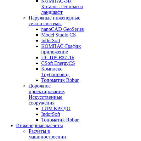
КОМПАС-3D
Каталог: Генплан и
ландшафт
Наружные инженерные
сети и системы
nanoCAD GeoSeries
Model Studio CS
IndorSoft
КОМПАС-График
приложение
ПС ПРОФИЛЬ
CSoft EnergyCS
Комплекс
Трубопровод
Топоматик Robur
Дорожное
проектирование,
Искусственные
сооружения
ТИМ КРЕДО
IndorSoft
Топоматик Robur
Инженерные расчеты
Расчеты в
машиностроении