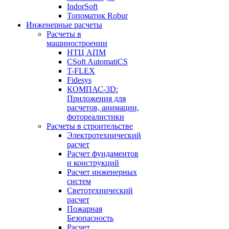
IndorSoft
Топоматик Robur
Инженерные расчеты
Расчеты в
машиностроении
НТЦ АПМ
CSoft AutomatiCS
T-FLEX
Fidesys
КОМПАС-3D:
Приложения для
расчетов, анимации,
фотореалистики
Расчеты в строительстве
Электротехнический
расчет
Расчет фундаментов
и конструкций
Расчет инженерных
систем
Светотехнический
расчет
Пожарная
Безопасность
Расчет