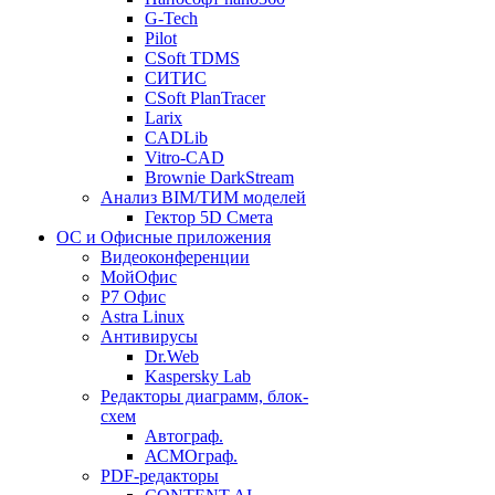
G-Tech
Pilot
CSoft TDMS
СИТИС
CSoft PlanTracer
Larix
CADLib
Vitro-CAD
Brownie DarkStream
Анализ BIM/ТИМ моделей
Гектор 5D Смета
ОС и Офисные приложения
Видеоконференции
МойОфис
P7 Офис
Astra Linux
Антивирусы
Dr.Web
Kaspersky Lab
Редакторы диаграмм, блок-
схем
Автограф.
АСМОграф.
PDF-редакторы