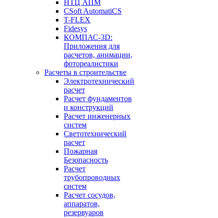
НТЦ АПМ
CSoft AutomatiCS
T-FLEX
Fidesys
КОМПАС-3D:
Приложения для
расчетов, анимации,
фотореалистики
Расчеты в строительстве
Электротехнический
расчет
Расчет фундаментов
и конструкций
Расчет инженерных
систем
Светотехнический
расчет
Пожарная
Безопасность
Расчет
трубопроводных
систем
Расчет сосудов,
аппаратов,
резервуаров