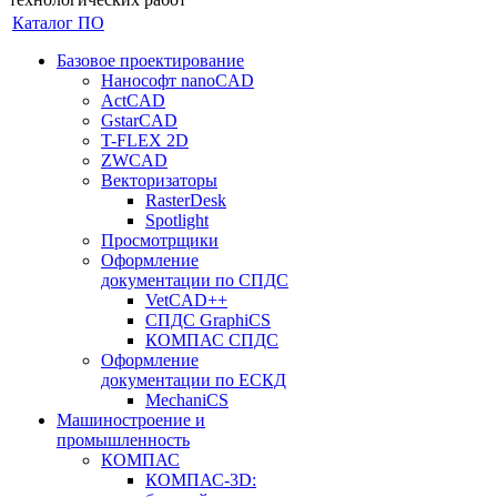
Каталог ПО
Базовое проектирование
Нанософт nanoCAD
ActCAD
GstarCAD
T-FLEX 2D
ZWCAD
Векторизаторы
RasterDesk
Spotlight
Просмотрщики
Оформление
документации по СПДС
VetCAD++
СПДС GraphiCS
КОМПАС СПДС
Оформление
документации по ЕСКД
MechaniCS
Машиностроение и
промышленность
КОМПАС
КОМПАС-3D: