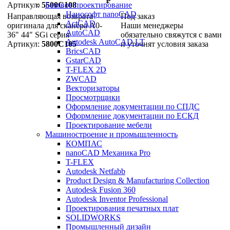
₽
Артикул:
5500C108
Базовое проектирование
Нанософт nanoCAD
Направляющая возврата
Под заказ
ActCAD
оригинала для сканера А0-
Наши менеджеры
AutoCAD
36" 44" SGi серия
обязательно свяжутся с вами
Autodesk AutoCAD LT
Артикул:
5800C105
и уточнят условия заказа
BricsCAD
GstarCAD
T-FLEX 2D
ZWCAD
Векторизаторы
Просмотрщики
Оформление документации по СПДС
Оформление документации по ЕСКД
Проектирование мебели
Машиностроение и промышленность
КОМПАС
nanoCAD Механика Pro
T-FLEX
Autodesk Netfabb
Product Design & Manufacturing Collection
Autodesk Fusion 360
Autodesk Inventor Professional
Проектирования печатных плат
SOLIDWORKS
Промышленный дизайн