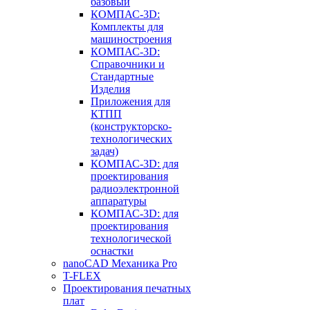
базовый
КОМПАС-3D:
Комплекты для
машиностроения
КОМПАС-3D:
Справочники и
Стандартные
Изделия
Приложения для
КТПП
(конструкторско-
технологических
задач)
КОМПАС-3D: для
проектирования
радиоэлектронной
аппаратуры
КОМПАС-3D: для
проектирования
технологической
оснастки
nanoCAD Механика Pro
T-FLEX
Проектирования печатных
плат