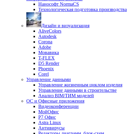
Нанософт NormaCS
Технологическая подготовка производства
Дизайн и визуализация
AliveColors
Autodesk
Corona
Adobe
Мовавика
T-FLEX
D5 Render
Phoenix
Corel
Управление данными
Управление жизненным циклом изделия
Управление данными в строительстве
Анализ BIM/ТИМ моделей
ОС и Офисные приложения
Видеоконференции
МойОфис
P7 Офис
Astra Linux
Антивирусы
Редакторы диаграмм, блок-схем