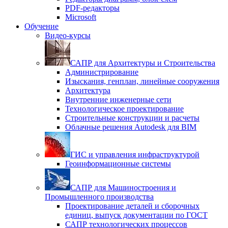
PDF-редакторы
Microsoft
Обучение
Видео-курсы
САПР для Архитектуры и Строительства
Администрирование
Изыскания, генплан, линейные сооружения
Архитектура
Внутренние инженерные сети
Технологическое проектирование
Строительные конструкции и расчеты
Облачные решения Autodesk для BIM
ГИС и управления инфраструктурой
Геоинформационные системы
САПР для Машиностроения и
Промышленного производства
Проектирование деталей и сборочных
единиц, выпуск документации по ГОСТ
САПР технологических процессов