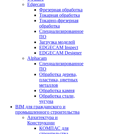
Edgecam
Фрезерная обработка
Токарная обработка
Токарно-фрезерная
обработка
Специализированное
ПО
Загрузка моделей
EDGECAM Inspect
EDGECAM Designer
Alphacam
Специализированное
ПО
Обработка дерева,
пластика, цветных
металлов
Обработка камня
Обработка стали,
чугуна
BIM для гражданского и
промышленного строительства
Архитектура и
Конструкции
КОМПАС для
строительства