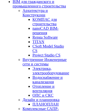
BIM для гражданского и
промышленного строительства
Архитектура и
Конструкции
КОМПАС для
строительства
nanoCAD BIM-
решения
Renga Software
TITAN
CSoft Model Studio
CS
Project Studio CS
Внутренние Инженерные
сети и системы
Электрика,
электрооборудование
Водоснабжение и
канализация
Отопление и
вентиляция
ОПС и СКС
Дизайн и планировка
ПЛАНОПЛАН
Комплексные САПР-