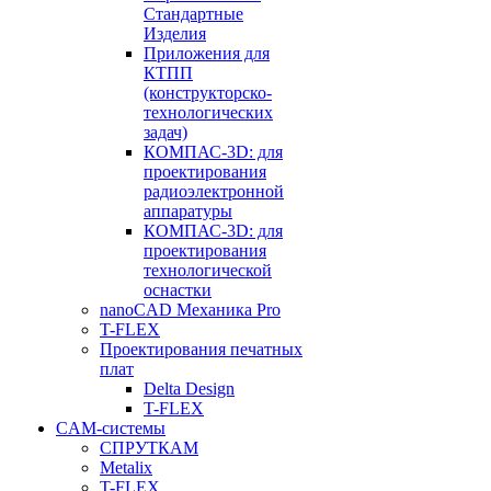
Стандартные
Изделия
Приложения для
КТПП
(конструкторско-
технологических
задач)
КОМПАС-3D: для
проектирования
радиоэлектронной
аппаратуры
КОМПАС-3D: для
проектирования
технологической
оснастки
nanoCAD Механика Pro
T-FLEX
Проектирования печатных
плат
Delta Design
T-FLEX
CAM-системы
СПРУТКAM
Metalix
T-FLEX