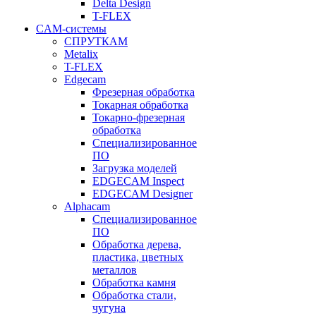
Delta Design
T-FLEX
CAM-системы
СПРУТКAM
Metalix
T-FLEX
Edgecam
Фрезерная обработка
Токарная обработка
Токарно-фрезерная
обработка
Специализированное
ПО
Загрузка моделей
EDGECAM Inspect
EDGECAM Designer
Alphacam
Специализированное
ПО
Обработка дерева,
пластика, цветных
металлов
Обработка камня
Обработка стали,
чугуна