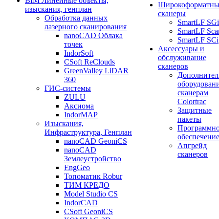
BIM Линейные объекты,
Широкоформатны
изыскания, генплан
сканеры
Обработка данных
SmartLF SGi
лазерного сканирования
SmartLF Sca
nanoCAD Облака
SmartLF SCi
точек
Аксессуары и
IndorSoft
обслуживание
CSoft ReClouds
сканеров
GreenValley LiDAR
Дополнител
360
оборудовани
ГИС-системы
сканерам
ZULU
Colortrac
Аксиома
Защитные
IndorMAP
пакеты
Изыскания,
Программн
Инфраструктура, Генплан
обеспечени
nanoCAD GeoniCS
Апгрейд
nanoCAD
сканеров
Землеустройство
EngGeo
Топоматик Robur
ТИМ КРЕДО
Model Studio CS
IndorCAD
CSoft GeoniCS