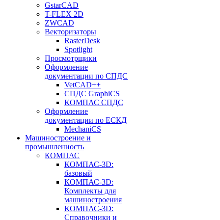
GstarCAD
T-FLEX 2D
ZWCAD
Векторизаторы
RasterDesk
Spotlight
Просмотрщики
Оформление
документации по СПДС
VetCAD++
СПДС GraphiCS
КОМПАС СПДС
Оформление
документации по ЕСКД
MechaniCS
Машиностроение и
промышленность
КОМПАС
КОМПАС-3D:
базовый
КОМПАС-3D:
Комплекты для
машиностроения
КОМПАС-3D:
Справочники и