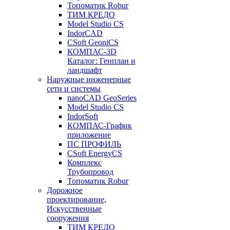
Топоматик Robur
ТИМ КРЕДО
Model Studio CS
IndorCAD
CSoft GeoniCS
КОМПАС-3D
Каталог: Генплан и
ландшафт
Наружные инженерные
сети и системы
nanoCAD GeoSeries
Model Studio CS
IndorSoft
КОМПАС-График
приложение
ПС ПРОФИЛЬ
CSoft EnergyCS
Комплекс
Трубопровод
Топоматик Robur
Дорожное
проектирование,
Искусственные
сооружения
ТИМ КРЕДО