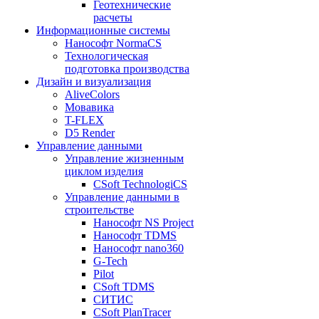
Геотехнические
расчеты
Информационные системы
Нанософт NormaCS
Технологическая
подготовка производства
Дизайн и визуализация
AliveColors
Мовавика
T-FLEX
D5 Render
Управление данными
Управление жизненным
циклом изделия
CSoft TechnologiCS
Управление данными в
строительстве
Нанософт NS Project
Нанософт TDMS
Нанософт nano360
G-Tech
Pilot
CSoft TDMS
СИТИС
CSoft PlanTracer