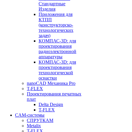
Стандартные
Изделия
Приложения для
КТПП
(конструкторско-
технологических
задач)
КОМПАС-3D: для
проектирования
радиоэлектронной
аппаратуры
КОМПАС-3D: для
проектирования
технологической
оснастки
nanoCAD Механика Pro
T-FLEX
Проектирования печатных
плат
Delta Design
T-FLEX
CAM-системы
СПРУТКAM
Metalix
T-FLEX