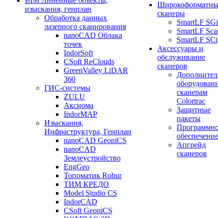
BIM Линейные объекты,
Широкоформатны
изыскания, генплан
сканеры
Обработка данных
SmartLF SGi
лазерного сканирования
SmartLF Sca
nanoCAD Облака
SmartLF SCi
точек
Аксессуары и
IndorSoft
обслуживание
CSoft ReClouds
сканеров
GreenValley LiDAR
Дополнител
360
оборудовани
ГИС-системы
сканерам
ZULU
Colortrac
Аксиома
Защитные
IndorMAP
пакеты
Изыскания,
Программн
Инфраструктура, Генплан
обеспечени
nanoCAD GeoniCS
Апгрейд
nanoCAD
сканеров
Землеустройство
EngGeo
Топоматик Robur
ТИМ КРЕДО
Model Studio CS
IndorCAD
CSoft GeoniCS