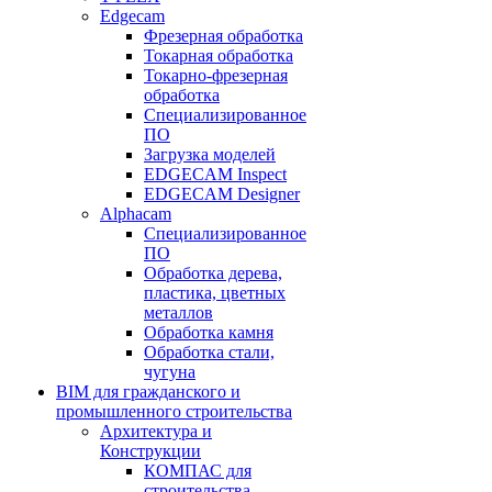
Edgecam
Фрезерная обработка
Токарная обработка
Токарно-фрезерная
обработка
Специализированное
ПО
Загрузка моделей
EDGECAM Inspect
EDGECAM Designer
Alphacam
Специализированное
ПО
Обработка дерева,
пластика, цветных
металлов
Обработка камня
Обработка стали,
чугуна
BIM для гражданского и
промышленного строительства
Архитектура и
Конструкции
КОМПАС для
строительства