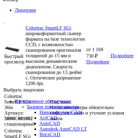
Лицензии
.
Colortrac SmartLF SGi
широкоформатный сканер
формата на базе технологии
CCD, с возможностью
от
1 169
сканирования оригиналов
толщиной до 15 мм и
Подробнее
730 ₽
Быстрый
высоким динамическим
просмотр
Подробнее
диапазоном. Скорость
сканирования до 13 дюйм/
с. Оптическое разрешение
1200 dpi.
Выбрать лицензию
Colortrac
Программное обеспечение
SmartLF SGi
Под заказ
Базовое проектирование
36m
Наши менеджеры обязательно
Нанософт nanoCAD
Артикул:
свяжутся с вами и уточнят условия
ActCAD
5800C001002
заказа
AutoCAD
стационарный
Autodesk AutoCAD LT
Colortrac
BricsCAD
SmartLF SGi