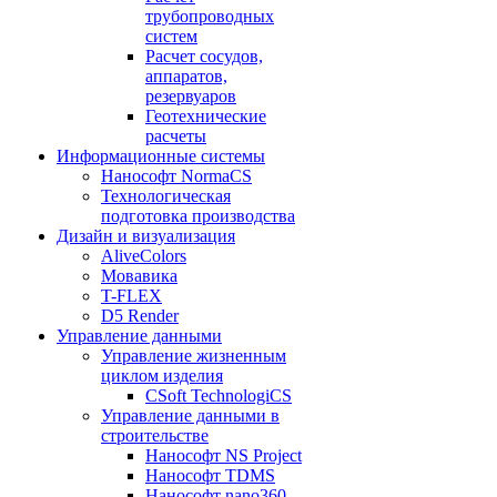
трубопроводных
систем
Расчет сосудов,
аппаратов,
резервуаров
Геотехнические
расчеты
Информационные системы
Нанософт NormaCS
Технологическая
подготовка производства
Дизайн и визуализация
AliveColors
Мовавика
T-FLEX
D5 Render
Управление данными
Управление жизненным
циклом изделия
CSoft TechnologiCS
Управление данными в
строительстве
Нанософт NS Project
Нанософт TDMS
Нанософт nano360