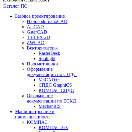
Каталог ПО
Базовое проектирование
Нанософт nanoCAD
ActCAD
GstarCAD
T-FLEX 2D
ZWCAD
Векторизаторы
RasterDesk
Spotlight
Просмотрщики
Оформление
документации по СПДС
VetCAD++
СПДС GraphiCS
КОМПАС СПДС
Оформление
документации по ЕСКД
MechaniCS
Машиностроение и
промышленность
КОМПАС
КОМПАС-3D: