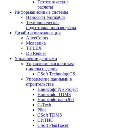
Геотехнические
расчеты
Информационные системы
Нанософт NormaCS
Технологическая
подготовка производства
Дизайн и визуализация
AliveColors
Мовавика
T-FLEX
D5 Render
Управление данными
Управление жизненным
циклом изделия
CSoft TechnologiCS
Управление данными в
строительстве
Нанософт NS Project
Нанософт TDMS
Нанософт nano360
G-Tech
Pilot
CSoft TDMS
СИТИС
CSoft PlanTracer