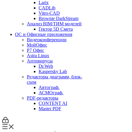
Larix
CADLib
Vitro-CAD
Brownie DarkStream
Анализ BIM/ТИМ моделей
Гектор 5D Смета
ОС и Офисные приложения
Видеоконференции
МойОфис
P7 Офис
Astra Linux
Антивирусы
Dr.Web
Kaspersky Lab
Редакторы диаграмм, блок-
схем
Автограф.
АСМОграф.
PDF-редакторы
CONTENT AI
Master PDF