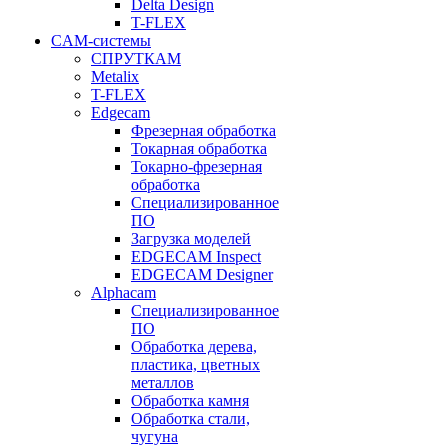
Delta Design
T-FLEX
CAM-системы
СПРУТКAM
Metalix
T-FLEX
Edgecam
Фрезерная обработка
Токарная обработка
Токарно-фрезерная
обработка
Специализированное
ПО
Загрузка моделей
EDGECAM Inspect
EDGECAM Designer
Alphacam
Специализированное
ПО
Обработка дерева,
пластика, цветных
металлов
Обработка камня
Обработка стали,
чугуна