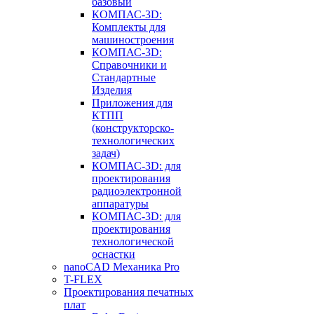
базовый
КОМПАС-3D:
Комплекты для
машиностроения
КОМПАС-3D:
Справочники и
Стандартные
Изделия
Приложения для
КТПП
(конструкторско-
технологических
задач)
КОМПАС-3D: для
проектирования
радиоэлектронной
аппаратуры
КОМПАС-3D: для
проектирования
технологической
оснастки
nanoCAD Механика Pro
T-FLEX
Проектирования печатных
плат