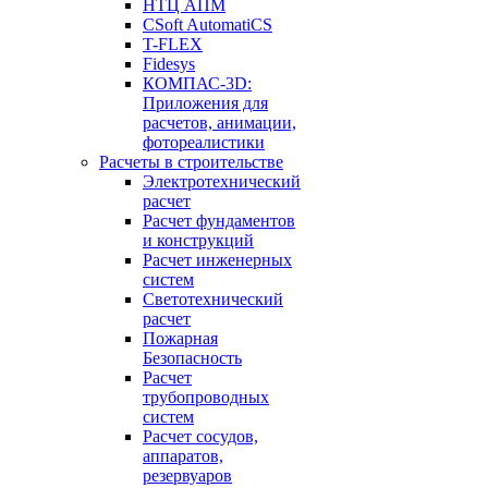
НТЦ АПМ
CSoft AutomatiCS
T-FLEX
Fidesys
КОМПАС-3D:
Приложения для
расчетов, анимации,
фотореалистики
Расчеты в строительстве
Электротехнический
расчет
Расчет фундаментов
и конструкций
Расчет инженерных
систем
Светотехнический
расчет
Пожарная
Безопасность
Расчет
трубопроводных
систем
Расчет сосудов,
аппаратов,
резервуаров