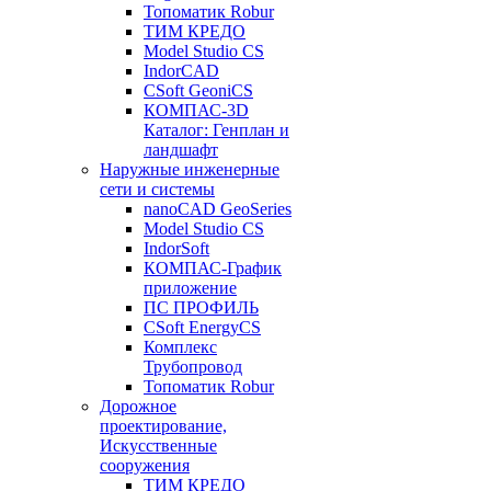
Топоматик Robur
ТИМ КРЕДО
Model Studio CS
IndorCAD
CSoft GeoniCS
КОМПАС-3D
Каталог: Генплан и
ландшафт
Наружные инженерные
сети и системы
nanoCAD GeoSeries
Model Studio CS
IndorSoft
КОМПАС-График
приложение
ПС ПРОФИЛЬ
CSoft EnergyCS
Комплекс
Трубопровод
Топоматик Robur
Дорожное
проектирование,
Искусственные
сооружения
ТИМ КРЕДО