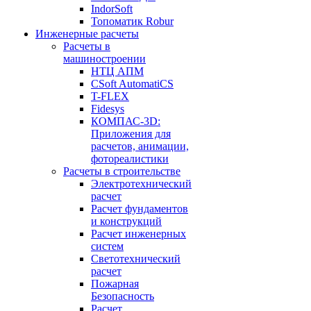
IndorSoft
Топоматик Robur
Инженерные расчеты
Расчеты в
машиностроении
НТЦ АПМ
CSoft AutomatiCS
T-FLEX
Fidesys
КОМПАС-3D:
Приложения для
расчетов, анимации,
фотореалистики
Расчеты в строительстве
Электротехнический
расчет
Расчет фундаментов
и конструкций
Расчет инженерных
систем
Светотехнический
расчет
Пожарная
Безопасность
Расчет