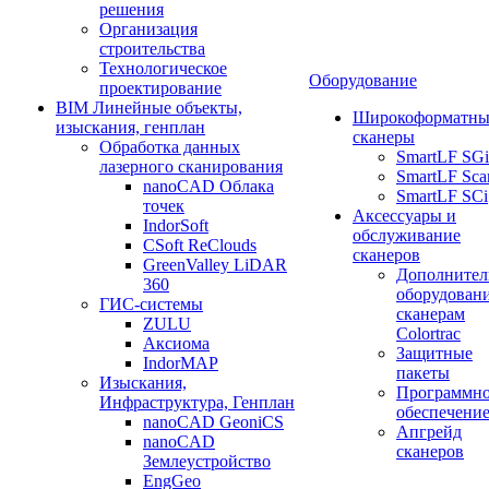
решения
Организация
строительства
Технологическое
Оборудование
проектирование
BIM Линейные объекты,
Широкоформатны
изыскания, генплан
сканеры
Обработка данных
SmartLF SGi
лазерного сканирования
SmartLF Sca
nanoCAD Облака
SmartLF SCi
точек
Аксессуары и
IndorSoft
обслуживание
CSoft ReClouds
сканеров
GreenValley LiDAR
Дополнител
360
оборудовани
ГИС-системы
сканерам
ZULU
Colortrac
Аксиома
Защитные
IndorMAP
пакеты
Изыскания,
Программн
Инфраструктура, Генплан
обеспечени
nanoCAD GeoniCS
Апгрейд
nanoCAD
сканеров
Землеустройство
EngGeo