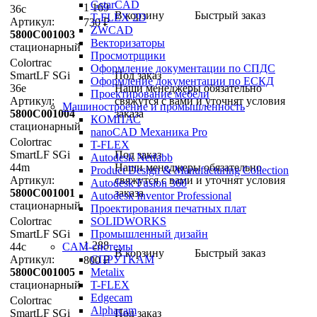
GstarCAD
1 169
36c
В корзину
Быстрый заказ
T-FLEX 2D
Артикул:
730
₽
ZWCAD
5800C001003
Векторизаторы
стационарный
Просмотрщики
Colortrac
Оформление документации по СПДС
SmartLF SGi
Под заказ
Оформление документации по ЕСКД
36e
Наши менеджеры обязательно
Проектирование мебели
Артикул:
свяжутся с вами и уточнят условия
Машиностроение и промышленность
5800C001004
заказа
КОМПАС
стационарный
nanoCAD Механика Pro
Colortrac
T-FLEX
SmartLF SGi
Под заказ
Autodesk Netfabb
44m
Наши менеджеры обязательно
Product Design & Manufacturing Collection
Артикул:
свяжутся с вами и уточнят условия
Autodesk Fusion 360
5800C001001
заказа
Autodesk Inventor Professional
стационарный
Проектирования печатных плат
Colortrac
SOLIDWORKS
SmartLF SGi
Промышленный дизайн
1 288
44c
CAM-системы
В корзину
Быстрый заказ
Артикул:
СПРУТКAM
800
₽
5800C001005
Metalix
стационарный
T-FLEX
Edgecam
Colortrac
Alphacam
SmartLF SGi
Под заказ