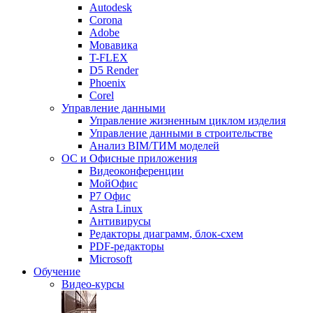
Autodesk
Corona
Adobe
Мовавика
T-FLEX
D5 Render
Phoenix
Corel
Управление данными
Управление жизненным циклом изделия
Управление данными в строительстве
Анализ BIM/ТИМ моделей
ОС и Офисные приложения
Видеоконференции
МойОфис
P7 Офис
Astra Linux
Антивирусы
Редакторы диаграмм, блок-схем
PDF-редакторы
Microsoft
Обучение
Видео-курсы