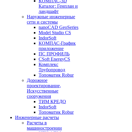
КОМПАС-3D
Каталог: Генплан и
ландшафт
Наружные инженерные
сети и системы
nanoCAD GeoSeries
Model Studio CS
IndorSoft
КОМПАС-График
приложение
ПС ПРОФИЛЬ
CSoft EnergyCS
Комплекс
Трубопровод
Топоматик Robur
Дорожное
проектирование,
Искусственные
сооружения
ТИМ КРЕДО
IndorSoft
Топоматик Robur
Инженерные расчеты
Расчеты в
машиностроении