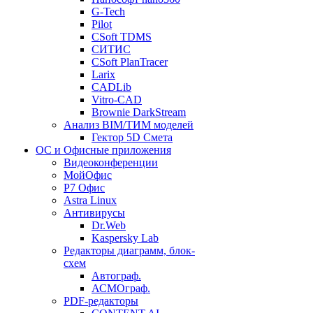
G-Tech
Pilot
CSoft TDMS
СИТИС
CSoft PlanTracer
Larix
CADLib
Vitro-CAD
Brownie DarkStream
Анализ BIM/ТИМ моделей
Гектор 5D Смета
ОС и Офисные приложения
Видеоконференции
МойОфис
P7 Офис
Astra Linux
Антивирусы
Dr.Web
Kaspersky Lab
Редакторы диаграмм, блок-
схем
Автограф.
АСМОграф.
PDF-редакторы