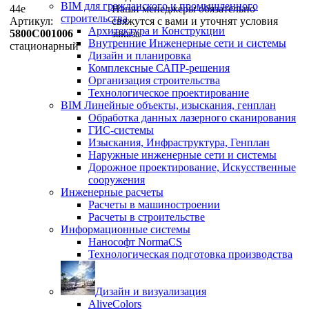
BIM для гражданского и промышленного
44e
Наши менеджеры обязательно
строительства
Артикул:
свяжутся с вами и уточнят условия
Архитектура и Конструкции
5800C001006
заказа
Внутренние Инженерные сети и системы
стационарный
Дизайн и планировка
Комплексные САПР-решения
Организация строительства
Технологическое проектирование
BIM Линейные объекты, изыскания, генплан
Обработка данных лазерного сканирования
ГИС-системы
Изыскания, Инфраструктура, Генплан
Наружные инженерные сети и системы
Дорожное проектирование, Искусственные
сооружения
Инженерные расчеты
Расчеты в машиностроении
Расчеты в строительстве
Информационные системы
Нанософт NormaCS
Технологическая подготовка производства
Дизайн и визуализация
AliveColors