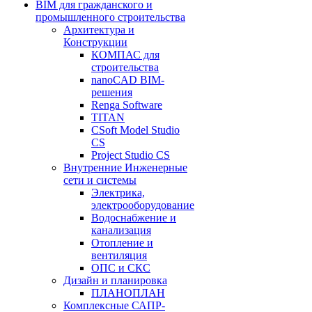
BIM для гражданского и
промышленного строительства
Архитектура и
Конструкции
КОМПАС для
строительства
nanoCAD BIM-
решения
Renga Software
TITAN
CSoft Model Studio
CS
Project Studio CS
Внутренние Инженерные
сети и системы
Электрика,
электрооборудование
Водоснабжение и
канализация
Отопление и
вентиляция
ОПС и СКС
Дизайн и планировка
ПЛАНОПЛАН
Комплексные САПР-