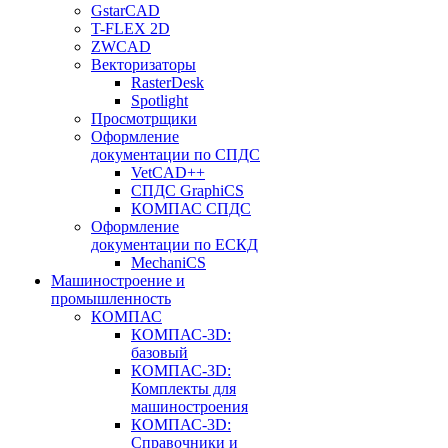
GstarCAD
T-FLEX 2D
ZWCAD
Векторизаторы
RasterDesk
Spotlight
Просмотрщики
Оформление
документации по СПДС
VetCAD++
СПДС GraphiCS
КОМПАС СПДС
Оформление
документации по ЕСКД
MechaniCS
Машиностроение и
промышленность
КОМПАС
КОМПАС-3D:
базовый
КОМПАС-3D:
Комплекты для
машиностроения
КОМПАС-3D:
Справочники и