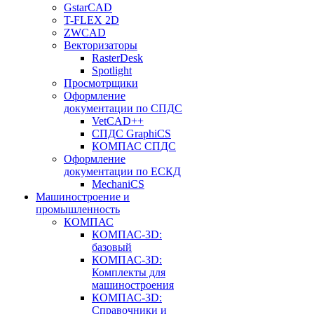
GstarCAD
T-FLEX 2D
ZWCAD
Векторизаторы
RasterDesk
Spotlight
Просмотрщики
Оформление
документации по СПДС
VetCAD++
СПДС GraphiCS
КОМПАС СПДС
Оформление
документации по ЕСКД
MechaniCS
Машиностроение и
промышленность
КОМПАС
КОМПАС-3D:
базовый
КОМПАС-3D:
Комплекты для
машиностроения
КОМПАС-3D:
Справочники и