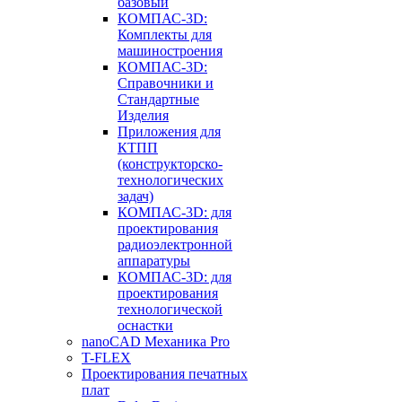
базовый
КОМПАС-3D:
Комплекты для
машиностроения
КОМПАС-3D:
Справочники и
Стандартные
Изделия
Приложения для
КТПП
(конструкторско-
технологических
задач)
КОМПАС-3D: для
проектирования
радиоэлектронной
аппаратуры
КОМПАС-3D: для
проектирования
технологической
оснастки
nanoCAD Механика Pro
T-FLEX
Проектирования печатных
плат