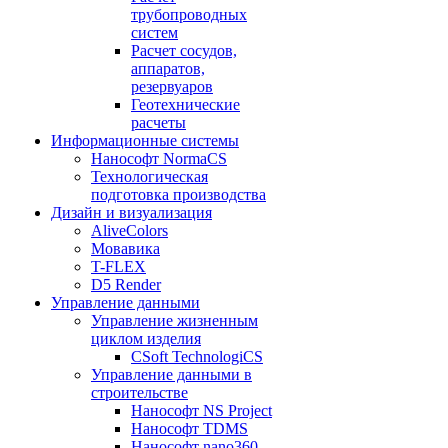
трубопроводных
систем
Расчет сосудов,
аппаратов,
резервуаров
Геотехнические
расчеты
Информационные системы
Нанософт NormaCS
Технологическая
подготовка производства
Дизайн и визуализация
AliveColors
Мовавика
T-FLEX
D5 Render
Управление данными
Управление жизненным
циклом изделия
CSoft TechnologiCS
Управление данными в
строительстве
Нанософт NS Project
Нанософт TDMS
Нанософт nano360