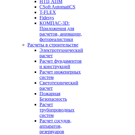
НТЦ АПМ
CSoft AutomatiCS
T-FLEX
Fidesys
КОМПАС-3D:
Приложения для
расчетов, анимации,
фотореалистики
Расчеты в строительстве
Электротехнический
расчет
Расчет фундаментов
и конструкций
Расчет инженерных
систем
Светотехнический
расчет
Пожарная
Безопасность
Расчет
трубопроводных
систем
Расчет сосудов,
аппаратов,
резервуаров