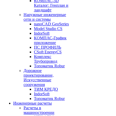
КОМПАС-3D
Каталог: Генплан и
ландшафт
Наружные инженерные
сети и системы
nanoCAD GeoSeries
Model Studio CS
IndorSoft
КОМПАС-График
приложение
ПС ПРОФИЛЬ
CSoft EnergyCS
Комплекс
Трубопровод
Топоматик Robur
Дорожное
проектирование,
Искусственные
сооружения
ТИМ КРЕДО
IndorSoft
Топоматик Robur
Инженерные расчеты
Расчеты в
машиностроении