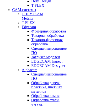
Delta Design
T-FLEX
CAM-системы
СПРУТКAM
Metalix
T-FLEX
Edgecam
Фрезерная обработка
Токарная обработка
Токарно-фрезерная
обработка
Специализированное
ПО
Загрузка моделей
EDGECAM Inspect
EDGECAM Designer
Alphacam
Специализированное
ПО
Обработка дерева,
пластика, цветных
металлов
Обработка камня
Обработка стали,
чугуна