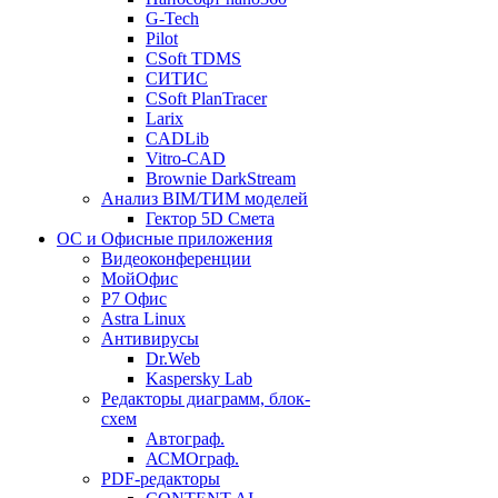
G-Tech
Pilot
CSoft TDMS
СИТИС
CSoft PlanTracer
Larix
CADLib
Vitro-CAD
Brownie DarkStream
Анализ BIM/ТИМ моделей
Гектор 5D Смета
ОС и Офисные приложения
Видеоконференции
МойОфис
P7 Офис
Astra Linux
Антивирусы
Dr.Web
Kaspersky Lab
Редакторы диаграмм, блок-
схем
Автограф.
АСМОграф.
PDF-редакторы