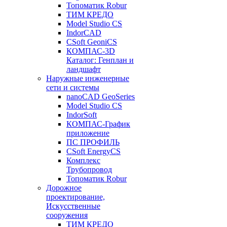
Топоматик Robur
ТИМ КРЕДО
Model Studio CS
IndorCAD
CSoft GeoniCS
КОМПАС-3D
Каталог: Генплан и
ландшафт
Наружные инженерные
сети и системы
nanoCAD GeoSeries
Model Studio CS
IndorSoft
КОМПАС-График
приложение
ПС ПРОФИЛЬ
CSoft EnergyCS
Комплекс
Трубопровод
Топоматик Robur
Дорожное
проектирование,
Искусственные
сооружения
ТИМ КРЕДО