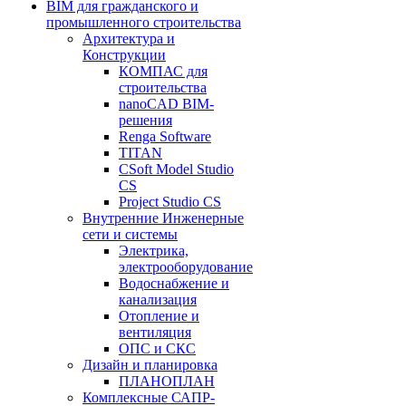
BIM для гражданского и
промышленного строительства
Архитектура и
Конструкции
КОМПАС для
строительства
nanoCAD BIM-
решения
Renga Software
TITAN
CSoft Model Studio
CS
Project Studio CS
Внутренние Инженерные
сети и системы
Электрика,
электрооборудование
Водоснабжение и
канализация
Отопление и
вентиляция
ОПС и СКС
Дизайн и планировка
ПЛАНОПЛАН
Комплексные САПР-