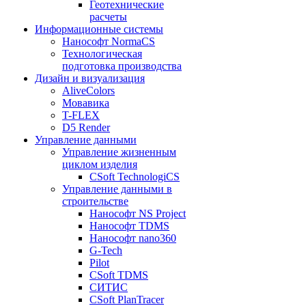
Геотехнические
расчеты
Информационные системы
Нанософт NormaCS
Технологическая
подготовка производства
Дизайн и визуализация
AliveColors
Мовавика
T-FLEX
D5 Render
Управление данными
Управление жизненным
циклом изделия
CSoft TechnologiCS
Управление данными в
строительстве
Нанософт NS Project
Нанософт TDMS
Нанософт nano360
G-Tech
Pilot
CSoft TDMS
СИТИС
CSoft PlanTracer