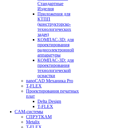
Стандартные
Изделия
Приложения для
КТПП
(конструкторско-
технологических
задач)
КОМПАС-3D: для
проектирования
радиоэлектронной
аппаратуры
КОМПАС-3D: для
проектирования
технологической
оснастки
nanoCAD Механика Pro
T-FLEX
Проектирования печатных
плат
Delta Design
T-FLEX
CAM-системы
СПРУТКAM
Metalix
T-FLEX