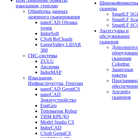
BIM Линейные объекты,
Широкоформатны
изыскания, генплан
сканеры
Обработка данных
SmartLF SGi
лазерного сканирования
SmartLF Sca
nanoCAD Облака
SmartLF SCi
точек
Аксессуары и
IndorSoft
обслуживание
CSoft ReClouds
сканеров
GreenValley LiDAR
Дополнител
360
оборудовани
ГИС-системы
сканерам
ZULU
Colortrac
Аксиома
Защитные
IndorMAP
пакеты
Изыскания,
Программн
Инфраструктура, Генплан
обеспечени
nanoCAD GeoniCS
Апгрейд
nanoCAD
сканеров
Землеустройство
EngGeo
Топоматик Robur
ТИМ КРЕДО
Model Studio CS
IndorCAD
CSoft GeoniCS