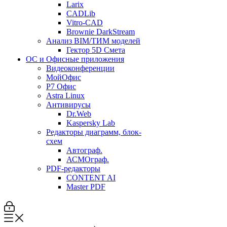
Larix
CADLib
Vitro-CAD
Brownie DarkStream
Анализ BIM/ТИМ моделей
Гектор 5D Смета
ОС и Офисные приложения
Видеоконференции
МойОфис
P7 Офис
Astra Linux
Антивирусы
Dr.Web
Kaspersky Lab
Редакторы диаграмм, блок-
схем
Автограф.
АСМОграф.
PDF-редакторы
CONTENT AI
Master PDF