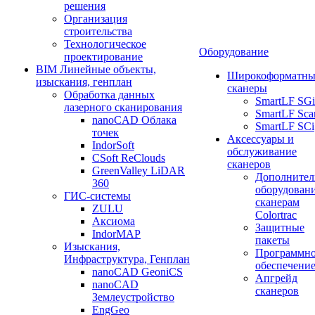
решения
Организация
строительства
Технологическое
Оборудование
проектирование
BIM Линейные объекты,
Широкоформатны
изыскания, генплан
сканеры
Обработка данных
SmartLF SGi
лазерного сканирования
SmartLF Sca
nanoCAD Облака
SmartLF SCi
точек
Аксессуары и
IndorSoft
обслуживание
CSoft ReClouds
сканеров
GreenValley LiDAR
Дополнител
360
оборудовани
ГИС-системы
сканерам
ZULU
Colortrac
Аксиома
Защитные
IndorMAP
пакеты
Изыскания,
Программн
Инфраструктура, Генплан
обеспечени
nanoCAD GeoniCS
Апгрейд
nanoCAD
сканеров
Землеустройство
EngGeo