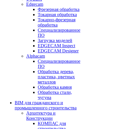
Edgecam
Фрезерная обработка
Токарная обработка
Токарно-фрезерная
обработка
Специализированное
ПО
Загрузка моделей
EDGECAM Inspect
EDGECAM Designer
Alphacam
Специализированное
ПО
Обработка дерева,
пластика, цветных
металлов
Обработка камня
Обработка стали,
чугуна
BIM для гражданского и
промышленного строительства
Архитектура и
Конструкции
КОМПАС для
строительства