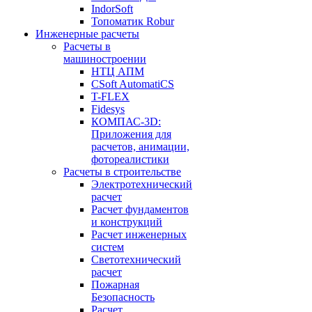
IndorSoft
Топоматик Robur
Инженерные расчеты
Расчеты в
машиностроении
НТЦ АПМ
CSoft AutomatiCS
T-FLEX
Fidesys
КОМПАС-3D:
Приложения для
расчетов, анимации,
фотореалистики
Расчеты в строительстве
Электротехнический
расчет
Расчет фундаментов
и конструкций
Расчет инженерных
систем
Светотехнический
расчет
Пожарная
Безопасность
Расчет