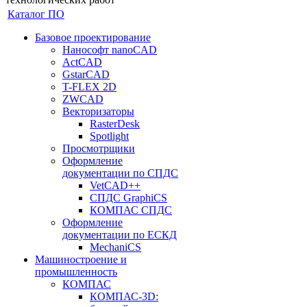
Каталог ПО
Базовое проектирование
Нанософт nanoCAD
ActCAD
GstarCAD
T-FLEX 2D
ZWCAD
Векторизаторы
RasterDesk
Spotlight
Просмотрщики
Оформление
документации по СПДС
VetCAD++
СПДС GraphiCS
КОМПАС СПДС
Оформление
документации по ЕСКД
MechaniCS
Машиностроение и
промышленность
КОМПАС
КОМПАС-3D: