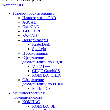
Каталог ПО
Базовое проектирование
Нанософт nanoCAD
ActCAD
GstarCAD
T-FLEX 2D
ZWCAD
Векторизаторы
RasterDesk
Spotlight
Просмотрщики
Оформление
документации по СПДС
VetCAD++
СПДС GraphiCS
КОМПАС СПДС
Оформление
документации по ЕСКД
MechaniCS
Машиностроение и
промышленность
КОМПАС
КОМПАС-3D: