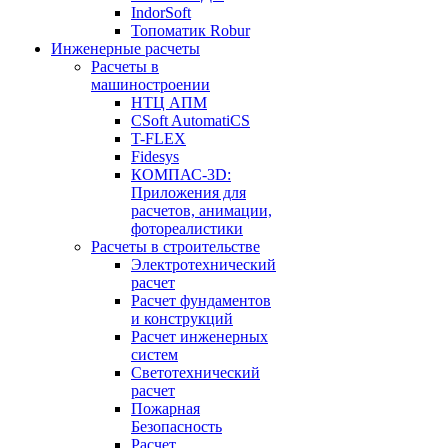
IndorSoft
Топоматик Robur
Инженерные расчеты
Расчеты в
машиностроении
НТЦ АПМ
CSoft AutomatiCS
T-FLEX
Fidesys
КОМПАС-3D:
Приложения для
расчетов, анимации,
фотореалистики
Расчеты в строительстве
Электротехнический
расчет
Расчет фундаментов
и конструкций
Расчет инженерных
систем
Светотехнический
расчет
Пожарная
Безопасность
Расчет