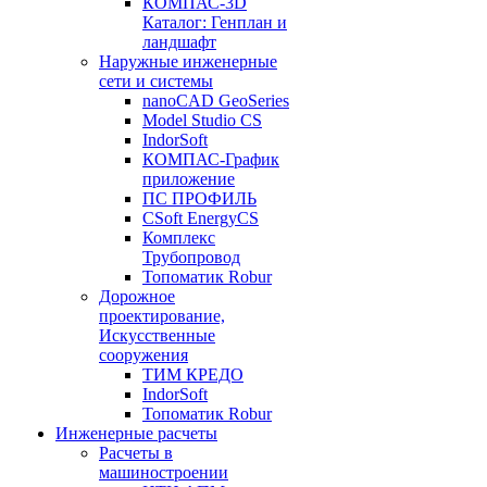
КОМПАС-3D
Каталог: Генплан и
ландшафт
Наружные инженерные
сети и системы
nanoCAD GeoSeries
Model Studio CS
IndorSoft
КОМПАС-График
приложение
ПС ПРОФИЛЬ
CSoft EnergyCS
Комплекс
Трубопровод
Топоматик Robur
Дорожное
проектирование,
Искусственные
сооружения
ТИМ КРЕДО
IndorSoft
Топоматик Robur
Инженерные расчеты
Расчеты в
машиностроении