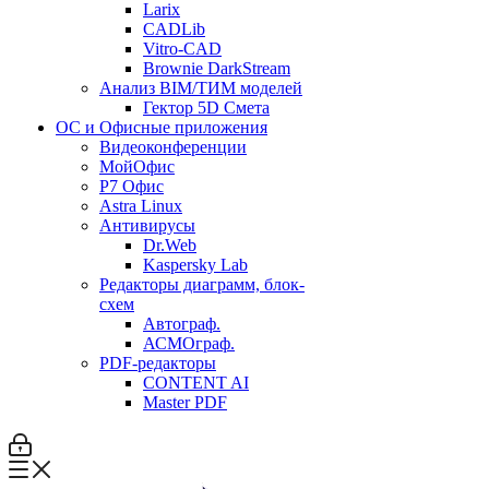
Larix
CADLib
Vitro-CAD
Brownie DarkStream
Анализ BIM/ТИМ моделей
Гектор 5D Смета
ОС и Офисные приложения
Видеоконференции
МойОфис
P7 Офис
Astra Linux
Антивирусы
Dr.Web
Kaspersky Lab
Редакторы диаграмм, блок-
схем
Автограф.
АСМОграф.
PDF-редакторы
CONTENT AI
Master PDF