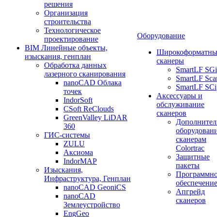
решения
Организация
строительства
Технологическое
Оборудование
проектирование
BIM Линейные объекты,
Широкоформатны
изыскания, генплан
сканеры
Обработка данных
SmartLF SGi
лазерного сканирования
SmartLF Sca
nanoCAD Облака
SmartLF SCi
точек
Аксессуары и
IndorSoft
обслуживание
CSoft ReClouds
сканеров
GreenValley LiDAR
Дополнител
360
оборудовани
ГИС-системы
сканерам
ZULU
Colortrac
Аксиома
Защитные
IndorMAP
пакеты
Изыскания,
Программн
Инфраструктура, Генплан
обеспечени
nanoCAD GeoniCS
Апгрейд
nanoCAD
сканеров
Землеустройство
EngGeo