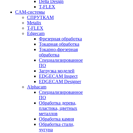
Delta Design
T-FLEX
CAM-системы
СПРУТКAM
Metalix
T-FLEX
Edgecam
Фрезерная обработка
Токарная обработка
Токарно-фрезерная
обработка
Специализированное
ПО
Загрузка моделей
EDGECAM Inspect
EDGECAM Designer
Alphacam
Специализированное
ПО
Обработка дерева,
пластика, цветных
металлов
Обработка камня
Обработка стали,
чугуна