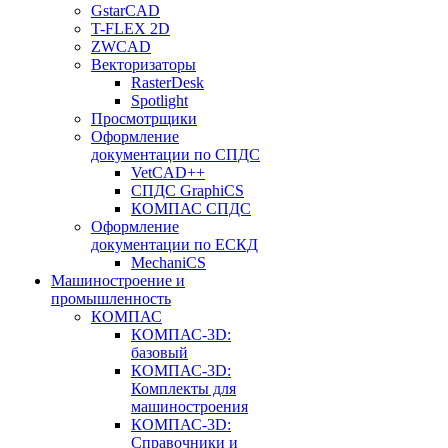
GstarCAD
T-FLEX 2D
ZWCAD
Векторизаторы
RasterDesk
Spotlight
Просмотрщики
Оформление
документации по СПДС
VetCAD++
СПДС GraphiCS
КОМПАС СПДС
Оформление
документации по ЕСКД
MechaniCS
Машиностроение и
промышленность
КОМПАС
КОМПАС-3D:
базовый
КОМПАС-3D:
Комплекты для
машиностроения
КОМПАС-3D:
Справочники и