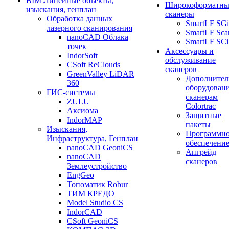
BIM Линейные объекты,
Широкоформатны
изыскания, генплан
сканеры
Обработка данных
SmartLF SGi
лазерного сканирования
SmartLF Sca
nanoCAD Облака
SmartLF SCi
точек
Аксессуары и
IndorSoft
обслуживание
CSoft ReClouds
сканеров
GreenValley LiDAR
Дополнител
360
оборудовани
ГИС-системы
сканерам
ZULU
Colortrac
Аксиома
Защитные
IndorMAP
пакеты
Изыскания,
Программн
Инфраструктура, Генплан
обеспечени
nanoCAD GeoniCS
Апгрейд
nanoCAD
сканеров
Землеустройство
EngGeo
Топоматик Robur
ТИМ КРЕДО
Model Studio CS
IndorCAD
CSoft GeoniCS