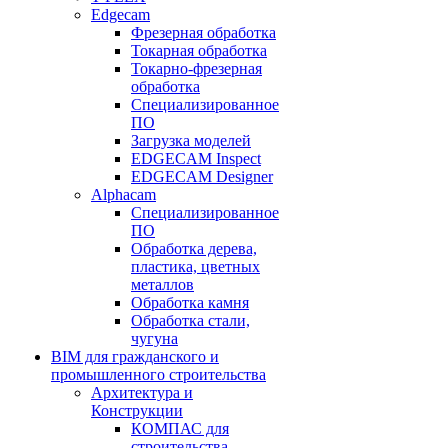
Edgecam
Фрезерная обработка
Токарная обработка
Токарно-фрезерная
обработка
Специализированное
ПО
Загрузка моделей
EDGECAM Inspect
EDGECAM Designer
Alphacam
Специализированное
ПО
Обработка дерева,
пластика, цветных
металлов
Обработка камня
Обработка стали,
чугуна
BIM для гражданского и
промышленного строительства
Архитектура и
Конструкции
КОМПАС для
строительства