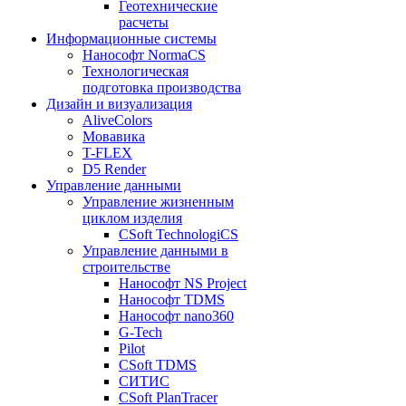
Геотехнические
расчеты
Информационные системы
Нанософт NormaCS
Технологическая
подготовка производства
Дизайн и визуализация
AliveColors
Мовавика
T-FLEX
D5 Render
Управление данными
Управление жизненным
циклом изделия
CSoft TechnologiCS
Управление данными в
строительстве
Нанософт NS Project
Нанософт TDMS
Нанософт nano360
G-Tech
Pilot
CSoft TDMS
СИТИС
CSoft PlanTracer