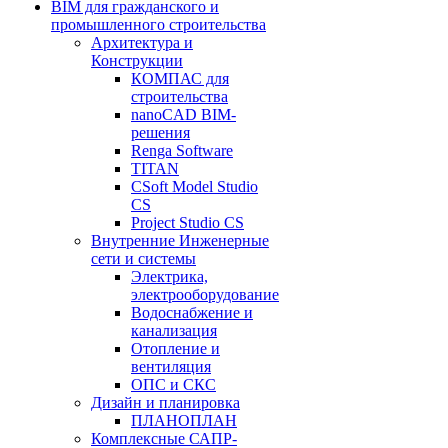
BIM для гражданского и
промышленного строительства
Архитектура и
Конструкции
КОМПАС для
строительства
nanoCAD BIM-
решения
Renga Software
TITAN
CSoft Model Studio
CS
Project Studio CS
Внутренние Инженерные
сети и системы
Электрика,
электрооборудование
Водоснабжение и
канализация
Отопление и
вентиляция
ОПС и СКС
Дизайн и планировка
ПЛАНОПЛАН
Комплексные САПР-