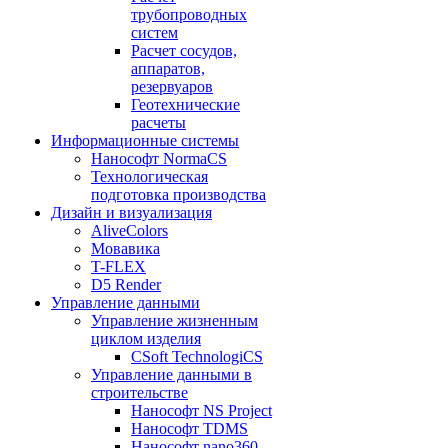
трубопроводных
систем
Расчет сосудов,
аппаратов,
резервуаров
Геотехнические
расчеты
Информационные системы
Нанософт NormaCS
Технологическая
подготовка производства
Дизайн и визуализация
AliveColors
Мовавика
T-FLEX
D5 Render
Управление данными
Управление жизненным
циклом изделия
CSoft TechnologiCS
Управление данными в
строительстве
Нанософт NS Project
Нанософт TDMS
Нанософт nano360