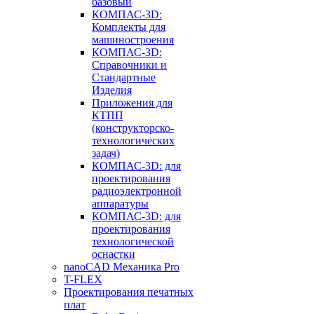
базовый
КОМПАС-3D:
Комплекты для
машиностроения
КОМПАС-3D:
Справочники и
Стандартные
Изделия
Приложения для
КТПП
(конструкторско-
технологических
задач)
КОМПАС-3D: для
проектирования
радиоэлектронной
аппаратуры
КОМПАС-3D: для
проектирования
технологической
оснастки
nanoCAD Механика Pro
T-FLEX
Проектирования печатных
плат