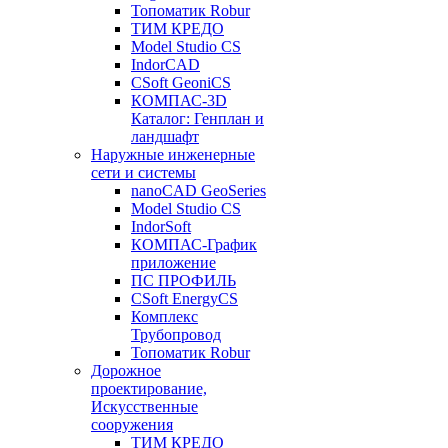
Топоматик Robur
ТИМ КРЕДО
Model Studio CS
IndorCAD
CSoft GeoniCS
КОМПАС-3D
Каталог: Генплан и
ландшафт
Наружные инженерные
сети и системы
nanoCAD GeoSeries
Model Studio CS
IndorSoft
КОМПАС-График
приложение
ПС ПРОФИЛЬ
CSoft EnergyCS
Комплекс
Трубопровод
Топоматик Robur
Дорожное
проектирование,
Искусственные
сооружения
ТИМ КРЕДО