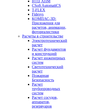
НТЦ АПМ
CSoft AutomatiCS
T-FLEX
Fidesys
КОМПАС-3D:
Приложения для
расчетов, анимации,
фотореалистики
Расчеты в строительстве
Электротехнический
расчет
Расчет фундаментов
и конструкций
Расчет инженерных
систем
Светотехнический
расчет
Пожарная
Безопасность
Расчет
трубопроводных
систем
Расчет сосудов,
аппаратов,
резервуаров