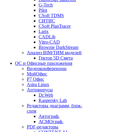
G-Tech
Pilot
CSoft TDMS
СИТИС
CSoft PlanTracer
Larix
CADLib
Vitro-CAD
Brownie DarkStream
Анализ BIM/ТИМ моделей
Гектор 5D Смета
ОС и Офисные приложения
Видеоконференции
МойОфис
P7 Офис
Astra Linux
Антивирусы
Dr.Web
Kaspersky Lab
Редакторы диаграмм, блок-
схем
Автограф.
АСМОграф.
PDF-редакторы