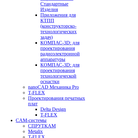
Стандартные
Изделия
Приложения для
КТПП
(конструкторско-
технологических
задач)
КОМПАС-3D: для
проектирования
радиоэлектронной
аппаратуры
КОМПАС-3D: для
проектирования
технологической
оснастки
nanoCAD Механика Pro
T-FLEX
Проектирования печатных
плат
Delta Design
T-FLEX
CAM-системы
СПРУТКAM
Metalix
T-FLEX