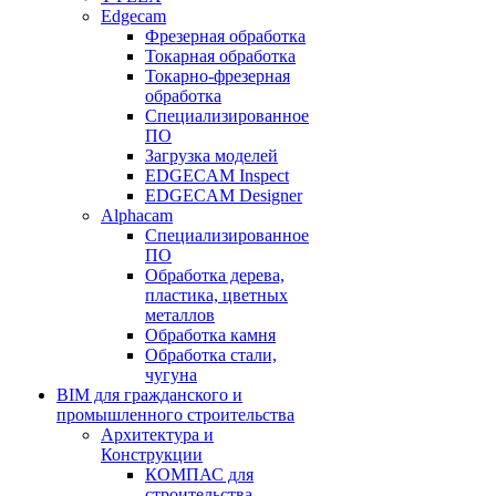
Edgecam
Фрезерная обработка
Токарная обработка
Токарно-фрезерная
обработка
Специализированное
ПО
Загрузка моделей
EDGECAM Inspect
EDGECAM Designer
Alphacam
Специализированное
ПО
Обработка дерева,
пластика, цветных
металлов
Обработка камня
Обработка стали,
чугуна
BIM для гражданского и
промышленного строительства
Архитектура и
Конструкции
КОМПАС для
строительства