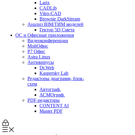
Larix
CADLib
Vitro-CAD
Brownie DarkStream
Анализ BIM/ТИМ моделей
Гектор 5D Смета
ОС и Офисные приложения
Видеоконференции
МойОфис
P7 Офис
Astra Linux
Антивирусы
Dr.Web
Kaspersky Lab
Редакторы диаграмм, блок-
схем
Автограф.
АСМОграф.
PDF-редакторы
CONTENT AI
Master PDF