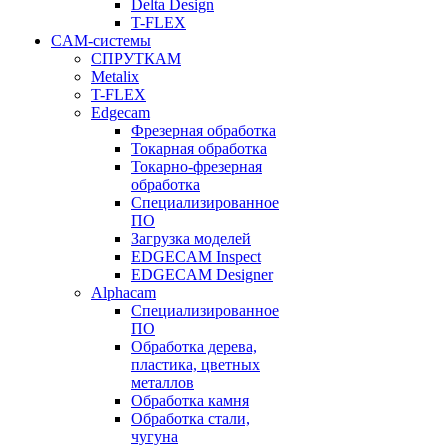
Delta Design
T-FLEX
CAM-системы
СПРУТКAM
Metalix
T-FLEX
Edgecam
Фрезерная обработка
Токарная обработка
Токарно-фрезерная
обработка
Специализированное
ПО
Загрузка моделей
EDGECAM Inspect
EDGECAM Designer
Alphacam
Специализированное
ПО
Обработка дерева,
пластика, цветных
металлов
Обработка камня
Обработка стали,
чугуна