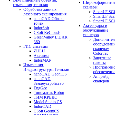
BIM Линейные объекты,
Широкоформатны
изыскания, генплан
сканеры
Обработка данных
SmartLF SGi
лазерного сканирования
SmartLF Sca
nanoCAD Облака
SmartLF SCi
точек
Аксессуары и
IndorSoft
обслуживание
CSoft ReClouds
сканеров
GreenValley LiDAR
Дополнител
360
оборудовани
ГИС-системы
сканерам
ZULU
Colortrac
Аксиома
Защитные
IndorMAP
пакеты
Изыскания,
Программн
Инфраструктура, Генплан
обеспечени
nanoCAD GeoniCS
Апгрейд
nanoCAD
сканеров
Землеустройство
EngGeo
Топоматик Robur
ТИМ КРЕДО
Model Studio CS
IndorCAD
CSoft GeoniCS