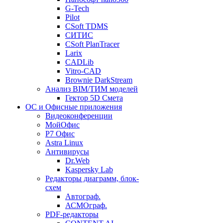
G-Tech
Pilot
CSoft TDMS
СИТИС
CSoft PlanTracer
Larix
CADLib
Vitro-CAD
Brownie DarkStream
Анализ BIM/ТИМ моделей
Гектор 5D Смета
ОС и Офисные приложения
Видеоконференции
МойОфис
P7 Офис
Astra Linux
Антивирусы
Dr.Web
Kaspersky Lab
Редакторы диаграмм, блок-
схем
Автограф.
АСМОграф.
PDF-редакторы