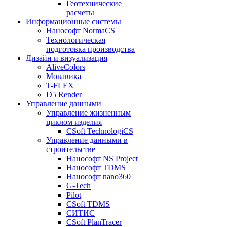
Геотехнические
расчеты
Информационные системы
Нанософт NormaCS
Технологическая
подготовка производства
Дизайн и визуализация
AliveColors
Мовавика
T-FLEX
D5 Render
Управление данными
Управление жизненным
циклом изделия
CSoft TechnologiCS
Управление данными в
строительстве
Нанософт NS Project
Нанософт TDMS
Нанософт nano360
G-Tech
Pilot
CSoft TDMS
СИТИС
CSoft PlanTracer