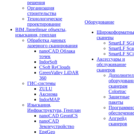
решения
Организация
строительства
Технологическое
Оборудование
проектирование
BIM Линейные объекты,
Широкоформатны
изыскания, генплан
сканеры
Обработка данных
SmartLF SGi
лазерного сканирования
SmartLF Sca
nanoCAD Облака
SmartLF SCi
точек
Аксессуары и
IndorSoft
обслуживание
CSoft ReClouds
сканеров
GreenValley LiDAR
Дополнител
360
оборудовани
ГИС-системы
сканерам
ZULU
Colortrac
Аксиома
Защитные
IndorMAP
пакеты
Изыскания,
Программн
Инфраструктура, Генплан
обеспечени
nanoCAD GeoniCS
Апгрейд
nanoCAD
сканеров
Землеустройство
EngGeo