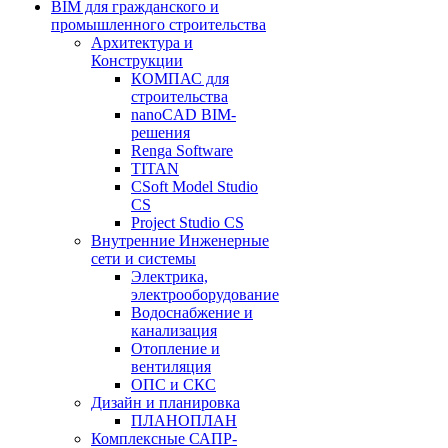
BIM для гражданского и
промышленного строительства
Архитектура и
Конструкции
КОМПАС для
строительства
nanoCAD BIM-
решения
Renga Software
TITAN
CSoft Model Studio
CS
Project Studio CS
Внутренние Инженерные
сети и системы
Электрика,
электрооборудование
Водоснабжение и
канализация
Отопление и
вентиляция
ОПС и СКС
Дизайн и планировка
ПЛАНОПЛАН
Комплексные САПР-