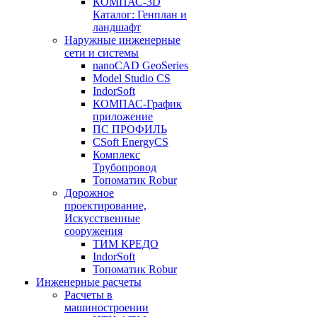
КОМПАС-3D
Каталог: Генплан и
ландшафт
Наружные инженерные
сети и системы
nanoCAD GeoSeries
Model Studio CS
IndorSoft
КОМПАС-График
приложение
ПС ПРОФИЛЬ
CSoft EnergyCS
Комплекс
Трубопровод
Топоматик Robur
Дорожное
проектирование,
Искусственные
сооружения
ТИМ КРЕДО
IndorSoft
Топоматик Robur
Инженерные расчеты
Расчеты в
машиностроении