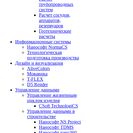
трубопроводных
систем
Расчет сосудов,
аппаратов,
резервуаров
Геотехнические
расчеты
Информационные системы
Нанософт NormaCS
Технологическая
подготовка производства
Дизайн и визуализация
AliveColors
Мовавика
T-FLEX
D5 Render
Управление данными
Управление жизненным
циклом изделия
CSoft TechnologiCS
Управление данными в
строительстве
Нанософт NS Project
Нанософт TDMS
Нанософт nano360