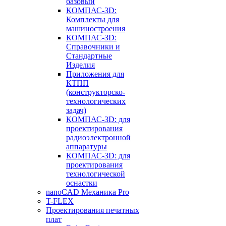
базовый
КОМПАС-3D:
Комплекты для
машиностроения
КОМПАС-3D:
Справочники и
Стандартные
Изделия
Приложения для
КТПП
(конструкторско-
технологических
задач)
КОМПАС-3D: для
проектирования
радиоэлектронной
аппаратуры
КОМПАС-3D: для
проектирования
технологической
оснастки
nanoCAD Механика Pro
T-FLEX
Проектирования печатных
плат