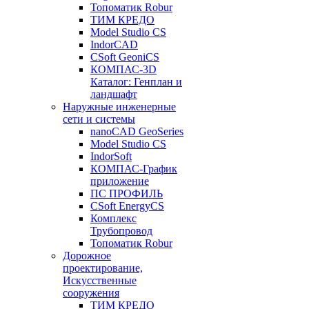
Топоматик Robur
ТИМ КРЕДО
Model Studio CS
IndorCAD
CSoft GeoniCS
КОМПАС-3D
Каталог: Генплан и
ландшафт
Наружные инженерные
сети и системы
nanoCAD GeoSeries
Model Studio CS
IndorSoft
КОМПАС-График
приложение
ПС ПРОФИЛЬ
CSoft EnergyCS
Комплекс
Трубопровод
Топоматик Robur
Дорожное
проектирование,
Искусственные
сооружения
ТИМ КРЕДО