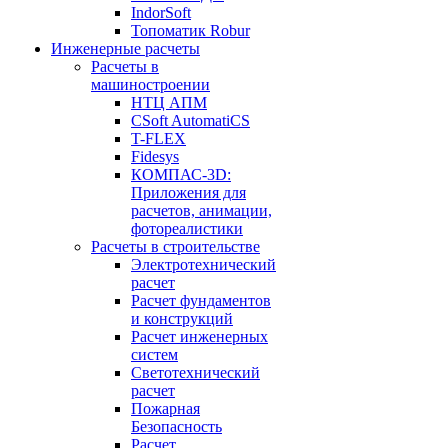
IndorSoft
Топоматик Robur
Инженерные расчеты
Расчеты в
машиностроении
НТЦ АПМ
CSoft AutomatiCS
T-FLEX
Fidesys
КОМПАС-3D:
Приложения для
расчетов, анимации,
фотореалистики
Расчеты в строительстве
Электротехнический
расчет
Расчет фундаментов
и конструкций
Расчет инженерных
систем
Светотехнический
расчет
Пожарная
Безопасность
Расчет