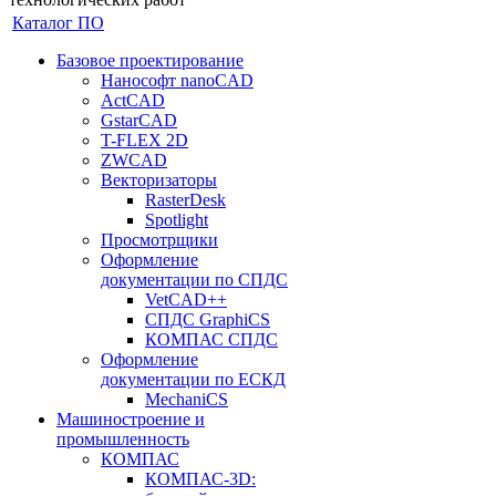
Каталог ПО
Базовое проектирование
Нанософт nanoCAD
ActCAD
GstarCAD
T-FLEX 2D
ZWCAD
Векторизаторы
RasterDesk
Spotlight
Просмотрщики
Оформление
документации по СПДС
VetCAD++
СПДС GraphiCS
КОМПАС СПДС
Оформление
документации по ЕСКД
MechaniCS
Машиностроение и
промышленность
КОМПАС
КОМПАС-3D: