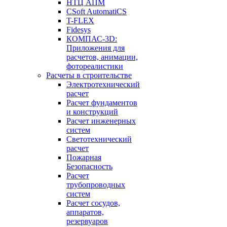
НТЦ АПМ
CSoft AutomatiCS
T-FLEX
Fidesys
КОМПАС-3D:
Приложения для
расчетов, анимации,
фотореалистики
Расчеты в строительстве
Электротехнический
расчет
Расчет фундаментов
и конструкций
Расчет инженерных
систем
Светотехнический
расчет
Пожарная
Безопасность
Расчет
трубопроводных
систем
Расчет сосудов,
аппаратов,
резервуаров