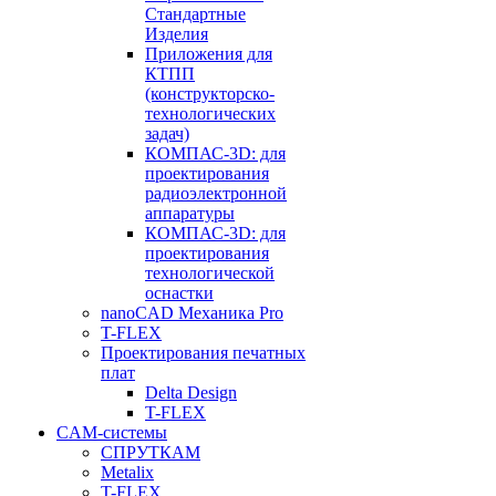
Стандартные
Изделия
Приложения для
КТПП
(конструкторско-
технологических
задач)
КОМПАС-3D: для
проектирования
радиоэлектронной
аппаратуры
КОМПАС-3D: для
проектирования
технологической
оснастки
nanoCAD Механика Pro
T-FLEX
Проектирования печатных
плат
Delta Design
T-FLEX
CAM-системы
СПРУТКAM
Metalix
T-FLEX