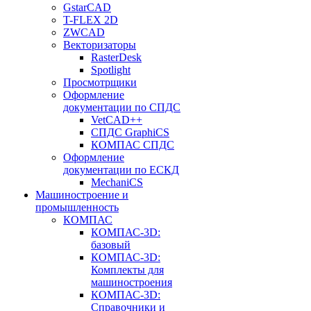
GstarCAD
T-FLEX 2D
ZWCAD
Векторизаторы
RasterDesk
Spotlight
Просмотрщики
Оформление
документации по СПДС
VetCAD++
СПДС GraphiCS
КОМПАС СПДС
Оформление
документации по ЕСКД
MechaniCS
Машиностроение и
промышленность
КОМПАС
КОМПАС-3D:
базовый
КОМПАС-3D:
Комплекты для
машиностроения
КОМПАС-3D:
Справочники и