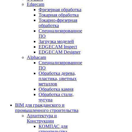
Edgecam
Фрезерная обработка
Токарная обработка
Токарно-фрезерная
обработка
Специализированное
ПО
Загрузка моделей
EDGECAM Inspect
EDGECAM Designer
Alphacam
Специализированное
ПО
Обработка дерева,
пластика, цветных
металлов
Обработка камня
Обработка стали,
чугуна
BIM для гражданского и
промышленного строительства
Архитектура и
Конструкции
КОМПАС для
строительства