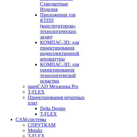
Стандартные
Изделия
Приложения для
КТПП
(конструкторско-
технологических
задач)
КОМПАС-3D: для
проектирования
радиоэлектронной
аппаратуры
КОМПАС-3D: для
проектирования
технологической
оснастки
nanoCAD Механика Pro
T-FLEX
Проектирования печатных
плат
Delta Design
T-FLEX
CAM-системы
СПРУТКAM
Metalix
T-FLEX