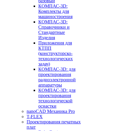
базовый
КОМПАС-3D:
Комплекты для
машиностроения
КОМПАС-3D:
Справочники и
Стандартные
Изделия
Приложения для
КТПП
(конструкторско-
технологических
задач)
КОМПАС-3D: для
проектирования
радиоэлектронной
аппаратуры
КОМПАС-3D: для
проектирования
технологической
оснастки
nanoCAD Механика Pro
T-FLEX
Проектирования печатных
плат