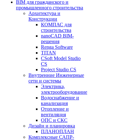
BIM для гражданского и
промышленного строительства
Архитектура и
Конструкции
КОМПАС для
строительства
nanoCAD BIM-
решения
Renga Software
TITAN
CSoft Model Studio
CS
Project Studio CS
Внутренние Инженерные
сети и системы
Электрика,
электрооборудование
Водоснабжение и
канализация
Отопление и
вентиляция
ОПС и СКС
Дизайн и планировка
ПЛАНОПЛАН
Комплексные САПР-