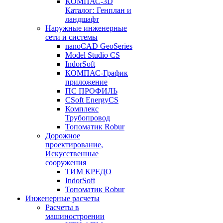
КОМПАС-3D
Каталог: Генплан и
ландшафт
Наружные инженерные
сети и системы
nanoCAD GeoSeries
Model Studio CS
IndorSoft
КОМПАС-График
приложение
ПС ПРОФИЛЬ
CSoft EnergyCS
Комплекс
Трубопровод
Топоматик Robur
Дорожное
проектирование,
Искусственные
сооружения
ТИМ КРЕДО
IndorSoft
Топоматик Robur
Инженерные расчеты
Расчеты в
машиностроении