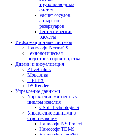
трубопроводных
систем
Расчет сосудов,
аппаратов,
резервуаров
Геотехнические
расчеты
Информационные системы
Нанософт NormaCS
Технологическая
подготовка производства
Дизайн и визуализация
AliveColors
Мовавика
T-FLEX
D5 Render
Управление данными
Управление жизненным
циклом изделия
CSoft TechnologiCS
Управление данными в
строительстве
Нанософт NS Project
Нанософт TDMS
Нанософт nano360