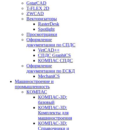
GstarCAD
T-FLEX 2D
ZWCAD
Векторизаторы
RasterDesk
Spotlight
Просмотрщики
Оформление
документации по СПДС
VetCAD++
СПДС GraphiCS
КОМПАС СПДС
Оформление
документации по ЕСКД
MechaniCS
Машиностроение и
промышленность
КОМПАС
КОМПАС-3D:
базовый
КОМПАС-3D:
Комплекты для
машиностроения
КОМПАС-3D:
Справочники и