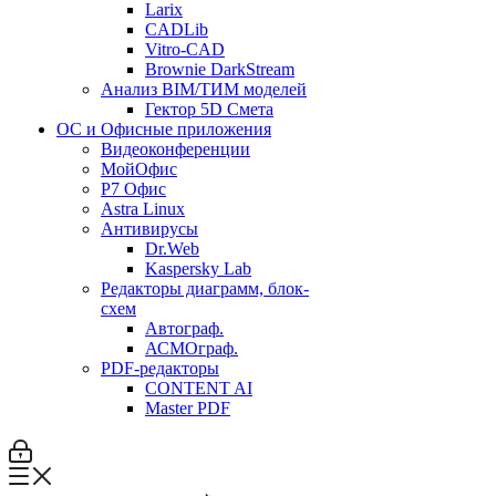
Larix
CADLib
Vitro-CAD
Brownie DarkStream
Анализ BIM/ТИМ моделей
Гектор 5D Смета
ОС и Офисные приложения
Видеоконференции
МойОфис
P7 Офис
Astra Linux
Антивирусы
Dr.Web
Kaspersky Lab
Редакторы диаграмм, блок-
схем
Автограф.
АСМОграф.
PDF-редакторы
CONTENT AI
Master PDF