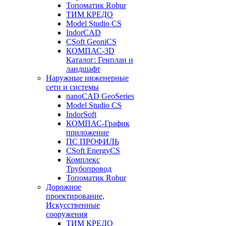
Топоматик Robur
ТИМ КРЕДО
Model Studio CS
IndorCAD
CSoft GeoniCS
КОМПАС-3D
Каталог: Генплан и
ландшафт
Наружные инженерные
сети и системы
nanoCAD GeoSeries
Model Studio CS
IndorSoft
КОМПАС-График
приложение
ПС ПРОФИЛЬ
CSoft EnergyCS
Комплекс
Трубопровод
Топоматик Robur
Дорожное
проектирование,
Искусственные
сооружения
ТИМ КРЕДО