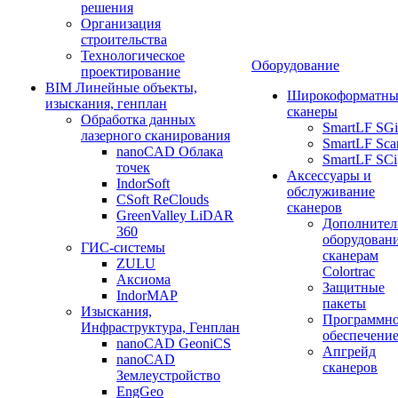
решения
Организация
строительства
Технологическое
Оборудование
проектирование
BIM Линейные объекты,
Широкоформатны
изыскания, генплан
сканеры
Обработка данных
SmartLF SGi
лазерного сканирования
SmartLF Sca
nanoCAD Облака
SmartLF SCi
точек
Аксессуары и
IndorSoft
обслуживание
CSoft ReClouds
сканеров
GreenValley LiDAR
Дополнител
360
оборудовани
ГИС-системы
сканерам
ZULU
Colortrac
Аксиома
Защитные
IndorMAP
пакеты
Изыскания,
Программн
Инфраструктура, Генплан
обеспечени
nanoCAD GeoniCS
Апгрейд
nanoCAD
сканеров
Землеустройство
EngGeo