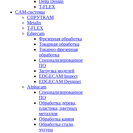
Delta Design
T-FLEX
CAM-системы
СПРУТКAM
Metalix
T-FLEX
Edgecam
Фрезерная обработка
Токарная обработка
Токарно-фрезерная
обработка
Специализированное
ПО
Загрузка моделей
EDGECAM Inspect
EDGECAM Designer
Alphacam
Специализированное
ПО
Обработка дерева,
пластика, цветных
металлов
Обработка камня
Обработка стали,
чугуна