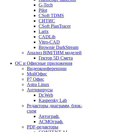
G-Tech
Pilot
CSoft TDMS
СИТИС
CSoft PlanTracer
Larix
CADLib
Vitro-CAD
Brownie DarkStream
Анализ BIM/ТИМ моделей
Гектор 5D Смета
ОС и Офисные приложения
Видеоконференции
МойОфис
P7 Офис
Astra Linux
Антивирусы
Dr.Web
Kaspersky Lab
Редакторы диаграмм, блок-
схем
Автограф.
АСМОграф.
PDF-редакторы