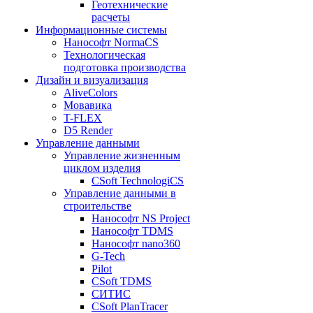
Геотехнические
расчеты
Информационные системы
Нанософт NormaCS
Технологическая
подготовка производства
Дизайн и визуализация
AliveColors
Мовавика
T-FLEX
D5 Render
Управление данными
Управление жизненным
циклом изделия
CSoft TechnologiCS
Управление данными в
строительстве
Нанософт NS Project
Нанософт TDMS
Нанософт nano360
G-Tech
Pilot
CSoft TDMS
СИТИС
CSoft PlanTracer