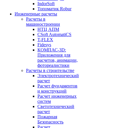
IndorSoft
Топоматик Robur
Инженерные расчеты
Расчеты в
машиностроении
НТЦ АПМ
CSoft AutomatiCS
T-FLEX
Fidesys
КОМПАС-3D:
Приложения для
расчетов, анимации,
фотореалистики
Расчеты в строительстве
Электротехнический
расчет
Расчет фундаментов
и конструкций
Расчет инженерных
систем
Светотехнический
расчет
Пожарная
Безопасность
Расчет