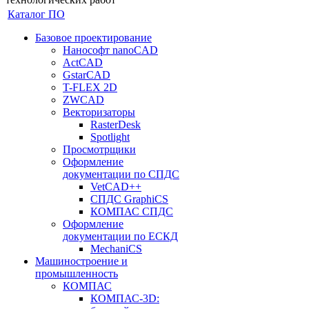
Каталог ПО
Базовое проектирование
Нанософт nanoCAD
ActCAD
GstarCAD
T-FLEX 2D
ZWCAD
Векторизаторы
RasterDesk
Spotlight
Просмотрщики
Оформление
документации по СПДС
VetCAD++
СПДС GraphiCS
КОМПАС СПДС
Оформление
документации по ЕСКД
MechaniCS
Машиностроение и
промышленность
КОМПАС
КОМПАС-3D: