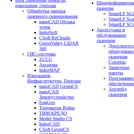
BIM Линейные объекты,
Широкоформатны
изыскания, генплан
сканеры
Обработка данных
SmartLF SGi
лазерного сканирования
SmartLF Sca
nanoCAD Облака
SmartLF SCi
точек
Аксессуары и
IndorSoft
обслуживание
CSoft ReClouds
сканеров
GreenValley LiDAR
Дополнител
360
оборудовани
ГИС-системы
сканерам
ZULU
Colortrac
Аксиома
Защитные
IndorMAP
пакеты
Изыскания,
Программн
Инфраструктура, Генплан
обеспечени
nanoCAD GeoniCS
Апгрейд
nanoCAD
сканеров
Землеустройство
EngGeo
Топоматик Robur
ТИМ КРЕДО
Model Studio CS
IndorCAD
CSoft GeoniCS