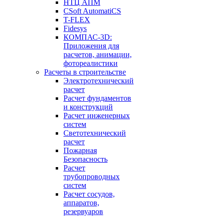
НТЦ АПМ
CSoft AutomatiCS
T-FLEX
Fidesys
КОМПАС-3D:
Приложения для
расчетов, анимации,
фотореалистики
Расчеты в строительстве
Электротехнический
расчет
Расчет фундаментов
и конструкций
Расчет инженерных
систем
Светотехнический
расчет
Пожарная
Безопасность
Расчет
трубопроводных
систем
Расчет сосудов,
аппаратов,
резервуаров