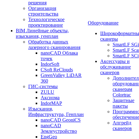
решения
Организация
строительства
Технологическое
Оборудование
проектирование
BIM Линейные объекты,
Широкоформатны
изыскания, генплан
сканеры
Обработка данных
SmartLF SGi
лазерного сканирования
SmartLF Sca
nanoCAD Облака
SmartLF SCi
точек
Аксессуары и
IndorSoft
обслуживание
CSoft ReClouds
сканеров
GreenValley LiDAR
Дополнител
360
оборудовани
ГИС-системы
сканерам
ZULU
Colortrac
Аксиома
Защитные
IndorMAP
пакеты
Изыскания,
Программн
Инфраструктура, Генплан
обеспечени
nanoCAD GeoniCS
Апгрейд
nanoCAD
сканеров
Землеустройство
EngGeo