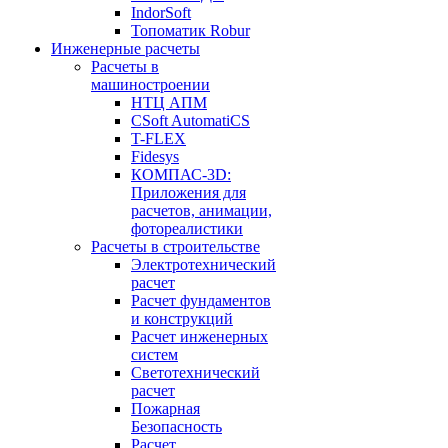
IndorSoft
Топоматик Robur
Инженерные расчеты
Расчеты в
машиностроении
НТЦ АПМ
CSoft AutomatiCS
T-FLEX
Fidesys
КОМПАС-3D:
Приложения для
расчетов, анимации,
фотореалистики
Расчеты в строительстве
Электротехнический
расчет
Расчет фундаментов
и конструкций
Расчет инженерных
систем
Светотехнический
расчет
Пожарная
Безопасность
Расчет