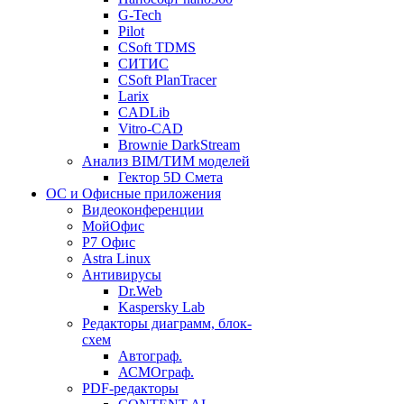
G-Tech
Pilot
CSoft TDMS
СИТИС
CSoft PlanTracer
Larix
CADLib
Vitro-CAD
Brownie DarkStream
Анализ BIM/ТИМ моделей
Гектор 5D Смета
ОС и Офисные приложения
Видеоконференции
МойОфис
P7 Офис
Astra Linux
Антивирусы
Dr.Web
Kaspersky Lab
Редакторы диаграмм, блок-
схем
Автограф.
АСМОграф.
PDF-редакторы