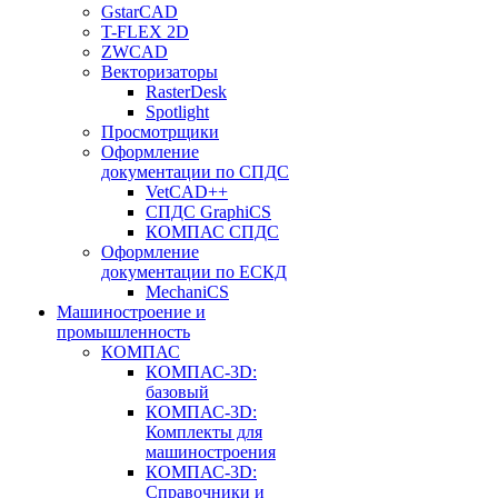
GstarCAD
T-FLEX 2D
ZWCAD
Векторизаторы
RasterDesk
Spotlight
Просмотрщики
Оформление
документации по СПДС
VetCAD++
СПДС GraphiCS
КОМПАС СПДС
Оформление
документации по ЕСКД
MechaniCS
Машиностроение и
промышленность
КОМПАС
КОМПАС-3D:
базовый
КОМПАС-3D:
Комплекты для
машиностроения
КОМПАС-3D:
Справочники и