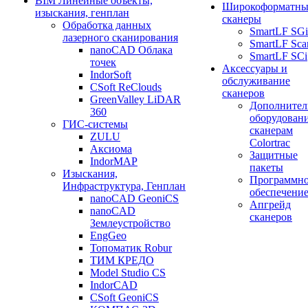
BIM Линейные объекты,
Широкоформатны
изыскания, генплан
сканеры
Обработка данных
SmartLF SGi
лазерного сканирования
SmartLF Sca
nanoCAD Облака
SmartLF SCi
точек
Аксессуары и
IndorSoft
обслуживание
CSoft ReClouds
сканеров
GreenValley LiDAR
Дополнител
360
оборудовани
ГИС-системы
сканерам
ZULU
Colortrac
Аксиома
Защитные
IndorMAP
пакеты
Изыскания,
Программн
Инфраструктура, Генплан
обеспечени
nanoCAD GeoniCS
Апгрейд
nanoCAD
сканеров
Землеустройство
EngGeo
Топоматик Robur
ТИМ КРЕДО
Model Studio CS
IndorCAD
CSoft GeoniCS