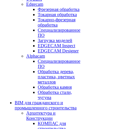
Edgecam
Фрезерная обработка
Токарная обработка
Токарно-фрезерная
обработка
Специализированное
ПО
Загрузка моделей
EDGECAM Inspect
EDGECAM Designer
Alphacam
Специализированное
ПО
Обработка дерева,
пластика, цветных
металлов
Обработка камня
Обработка стали,
чугуна
BIM для гражданского и
промышленного строительства
Архитектура и
Конструкции
КОМПАС для
строительства