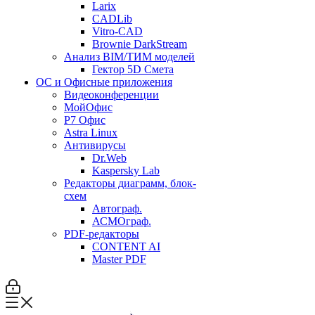
Larix
CADLib
Vitro-CAD
Brownie DarkStream
Анализ BIM/ТИМ моделей
Гектор 5D Смета
ОС и Офисные приложения
Видеоконференции
МойОфис
P7 Офис
Astra Linux
Антивирусы
Dr.Web
Kaspersky Lab
Редакторы диаграмм, блок-
схем
Автограф.
АСМОграф.
PDF-редакторы
CONTENT AI
Master PDF