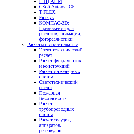
НТЦ АПМ
CSoft AutomatiCS
T-FLEX
Fidesys
КОМПАС-3D:
Приложения для
расчетов, анимации,
фотореалистики
Расчеты в строительстве
Электротехнический
расчет
Расчет фундаментов
и конструкций
Расчет инженерных
систем
Светотехнический
расчет
Пожарная
Безопасность
Расчет
трубопроводных
систем
Расчет сосудов,
аппаратов,
резервуаров