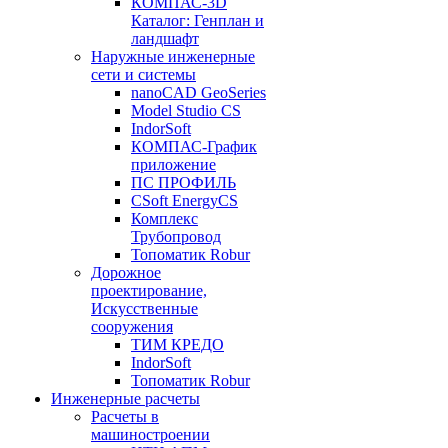
КОМПАС-3D
Каталог: Генплан и
ландшафт
Наружные инженерные
сети и системы
nanoCAD GeoSeries
Model Studio CS
IndorSoft
КОМПАС-График
приложение
ПС ПРОФИЛЬ
CSoft EnergyCS
Комплекс
Трубопровод
Топоматик Robur
Дорожное
проектирование,
Искусственные
сооружения
ТИМ КРЕДО
IndorSoft
Топоматик Robur
Инженерные расчеты
Расчеты в
машиностроении