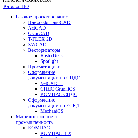
Каталог ПО
Базовое проектирование
Нанософт nanoCAD
ActCAD
GstarCAD
T-FLEX 2D
ZWCAD
Векторизаторы
RasterDesk
Spotlight
Просмотрщики
Оформление
документации по СПДС
VetCAD++
СПДС GraphiCS
КОМПАС СПДС
Оформление
документации по ЕСКД
MechaniCS
Машиностроение и
промышленность
КОМПАС
КОМПАС-3D: