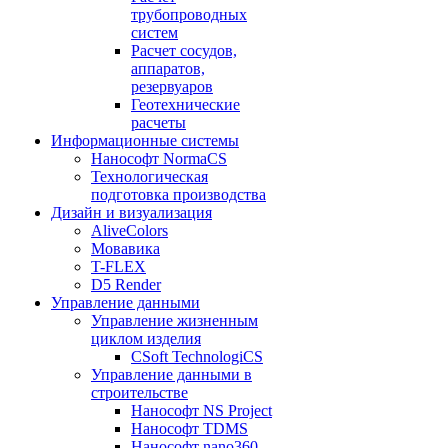
трубопроводных
систем
Расчет сосудов,
аппаратов,
резервуаров
Геотехнические
расчеты
Информационные системы
Нанософт NormaCS
Технологическая
подготовка производства
Дизайн и визуализация
AliveColors
Мовавика
T-FLEX
D5 Render
Управление данными
Управление жизненным
циклом изделия
CSoft TechnologiCS
Управление данными в
строительстве
Нанософт NS Project
Нанософт TDMS
Нанософт nano360