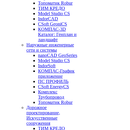
Топоматик Robur
ТИМ КРЕДО
Model Studio CS
IndorCAD
CSoft GeoniCS
КОМПАС-3D
Каталог: Генплан и
ландшафт
Наружные инженерные
сети и системы
nanoCAD GeoSeries
Model Studio CS
IndorSoft
КОМПАС-График
приложение
ПС ПРОФИЛЬ
CSoft EnergyCS
Комплекс
Трубопровод
Топоматик Robur
Дорожное
проектирование,
Искусственные
сооружения
ТИМ КРЕДО