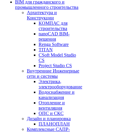
BIM для гражданского и
промышленного строительства
Архитектура и
Конструкции
КОМПАС для
строительства
nanoCAD BIM-
решения
Renga Software
TITAN
CSoft Model Studio
CS
Project Studio CS
Внутренние Инженерные
сети и системы
Электрика,
электрооборудование
Водоснабжение и
канализация
Отопление и
вентиляция
ОПС и СКС
Дизайн и планировка
ПЛАНОПЛАН
Комплексные САПР-