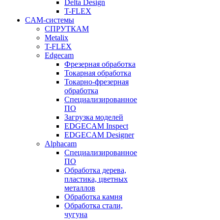
Delta Design
T-FLEX
CAM-системы
СПРУТКAM
Metalix
T-FLEX
Edgecam
Фрезерная обработка
Токарная обработка
Токарно-фрезерная
обработка
Специализированное
ПО
Загрузка моделей
EDGECAM Inspect
EDGECAM Designer
Alphacam
Специализированное
ПО
Обработка дерева,
пластика, цветных
металлов
Обработка камня
Обработка стали,
чугуна