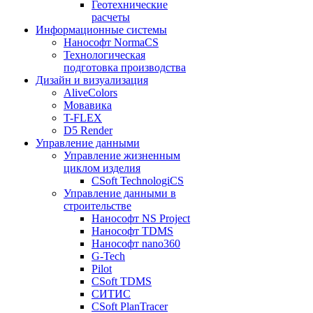
Геотехнические
расчеты
Информационные системы
Нанософт NormaCS
Технологическая
подготовка производства
Дизайн и визуализация
AliveColors
Мовавика
T-FLEX
D5 Render
Управление данными
Управление жизненным
циклом изделия
CSoft TechnologiCS
Управление данными в
строительстве
Нанософт NS Project
Нанософт TDMS
Нанософт nano360
G-Tech
Pilot
CSoft TDMS
СИТИС
CSoft PlanTracer