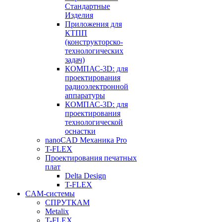
Стандартные
Изделия
Приложения для
КТПП
(конструкторско-
технологических
задач)
КОМПАС-3D: для
проектирования
радиоэлектронной
аппаратуры
КОМПАС-3D: для
проектирования
технологической
оснастки
nanoCAD Механика Pro
T-FLEX
Проектирования печатных
плат
Delta Design
T-FLEX
CAM-системы
СПРУТКAM
Metalix
T-FLEX