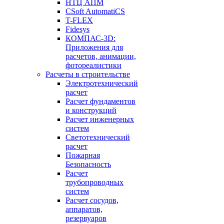
НТЦ АПМ
CSoft AutomatiCS
T-FLEX
Fidesys
КОМПАС-3D:
Приложения для
расчетов, анимации,
фотореалистики
Расчеты в строительстве
Электротехнический
расчет
Расчет фундаментов
и конструкций
Расчет инженерных
систем
Светотехнический
расчет
Пожарная
Безопасность
Расчет
трубопроводных
систем
Расчет сосудов,
аппаратов,
резервуаров