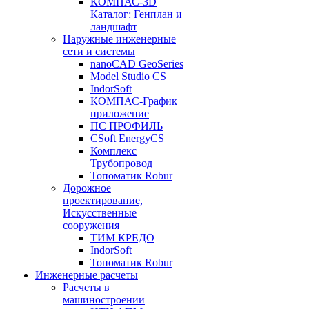
КОМПАС-3D
Каталог: Генплан и
ландшафт
Наружные инженерные
сети и системы
nanoCAD GeoSeries
Model Studio CS
IndorSoft
КОМПАС-График
приложение
ПС ПРОФИЛЬ
CSoft EnergyCS
Комплекс
Трубопровод
Топоматик Robur
Дорожное
проектирование,
Искусственные
сооружения
ТИМ КРЕДО
IndorSoft
Топоматик Robur
Инженерные расчеты
Расчеты в
машиностроении