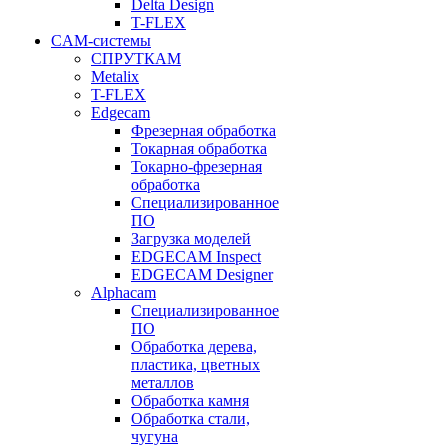
Delta Design
T-FLEX
CAM-системы
СПРУТКAM
Metalix
T-FLEX
Edgecam
Фрезерная обработка
Токарная обработка
Токарно-фрезерная
обработка
Специализированное
ПО
Загрузка моделей
EDGECAM Inspect
EDGECAM Designer
Alphacam
Специализированное
ПО
Обработка дерева,
пластика, цветных
металлов
Обработка камня
Обработка стали,
чугуна