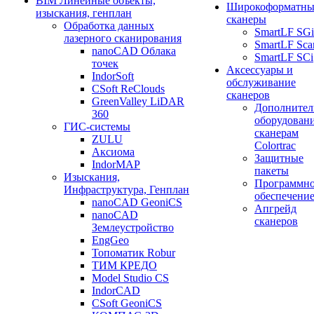
BIM Линейные объекты,
Широкоформатны
изыскания, генплан
сканеры
Обработка данных
SmartLF SGi
лазерного сканирования
SmartLF Sca
nanoCAD Облака
SmartLF SCi
точек
Аксессуары и
IndorSoft
обслуживание
CSoft ReClouds
сканеров
GreenValley LiDAR
Дополнител
360
оборудовани
ГИС-системы
сканерам
ZULU
Colortrac
Аксиома
Защитные
IndorMAP
пакеты
Изыскания,
Программн
Инфраструктура, Генплан
обеспечени
nanoCAD GeoniCS
Апгрейд
nanoCAD
сканеров
Землеустройство
EngGeo
Топоматик Robur
ТИМ КРЕДО
Model Studio CS
IndorCAD
CSoft GeoniCS