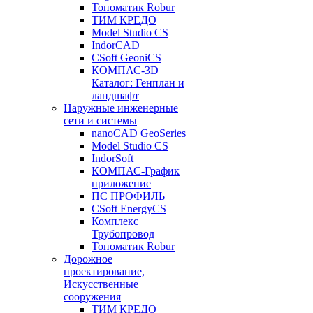
Топоматик Robur
ТИМ КРЕДО
Model Studio CS
IndorCAD
CSoft GeoniCS
КОМПАС-3D
Каталог: Генплан и
ландшафт
Наружные инженерные
сети и системы
nanoCAD GeoSeries
Model Studio CS
IndorSoft
КОМПАС-График
приложение
ПС ПРОФИЛЬ
CSoft EnergyCS
Комплекс
Трубопровод
Топоматик Robur
Дорожное
проектирование,
Искусственные
сооружения
ТИМ КРЕДО