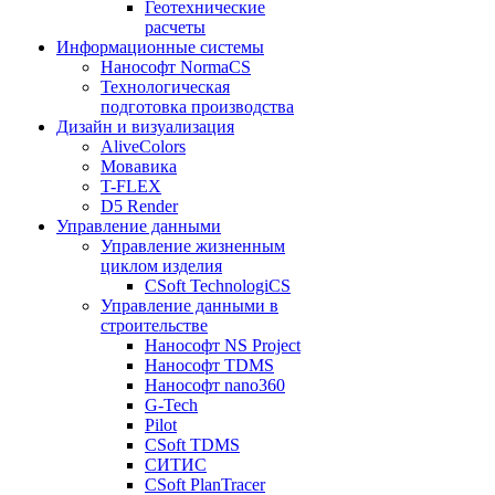
Геотехнические
расчеты
Информационные системы
Нанософт NormaCS
Технологическая
подготовка производства
Дизайн и визуализация
AliveColors
Мовавика
T-FLEX
D5 Render
Управление данными
Управление жизненным
циклом изделия
CSoft TechnologiCS
Управление данными в
строительстве
Нанософт NS Project
Нанософт TDMS
Нанософт nano360
G-Tech
Pilot
CSoft TDMS
СИТИС
CSoft PlanTracer