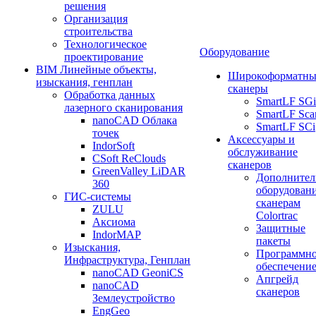
решения
Организация
строительства
Технологическое
Оборудование
проектирование
BIM Линейные объекты,
Широкоформатны
изыскания, генплан
сканеры
Обработка данных
SmartLF SGi
лазерного сканирования
SmartLF Sca
nanoCAD Облака
SmartLF SCi
точек
Аксессуары и
IndorSoft
обслуживание
CSoft ReClouds
сканеров
GreenValley LiDAR
Дополнител
360
оборудовани
ГИС-системы
сканерам
ZULU
Colortrac
Аксиома
Защитные
IndorMAP
пакеты
Изыскания,
Программн
Инфраструктура, Генплан
обеспечени
nanoCAD GeoniCS
Апгрейд
nanoCAD
сканеров
Землеустройство
EngGeo