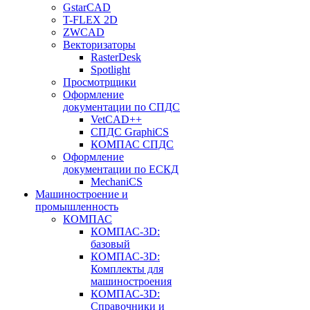
GstarCAD
T-FLEX 2D
ZWCAD
Векторизаторы
RasterDesk
Spotlight
Просмотрщики
Оформление
документации по СПДС
VetCAD++
СПДС GraphiCS
КОМПАС СПДС
Оформление
документации по ЕСКД
MechaniCS
Машиностроение и
промышленность
КОМПАС
КОМПАС-3D:
базовый
КОМПАС-3D:
Комплекты для
машиностроения
КОМПАС-3D:
Справочники и