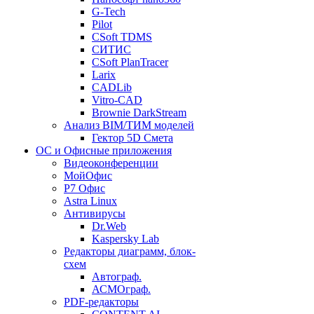
G-Tech
Pilot
CSoft TDMS
СИТИС
CSoft PlanTracer
Larix
CADLib
Vitro-CAD
Brownie DarkStream
Анализ BIM/ТИМ моделей
Гектор 5D Смета
ОС и Офисные приложения
Видеоконференции
МойОфис
P7 Офис
Astra Linux
Антивирусы
Dr.Web
Kaspersky Lab
Редакторы диаграмм, блок-
схем
Автограф.
АСМОграф.
PDF-редакторы