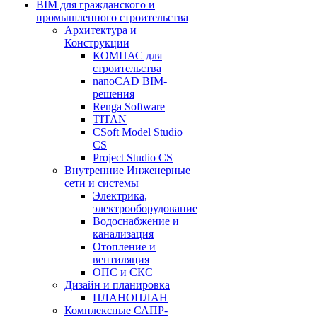
BIM для гражданского и
промышленного строительства
Архитектура и
Конструкции
КОМПАС для
строительства
nanoCAD BIM-
решения
Renga Software
TITAN
CSoft Model Studio
CS
Project Studio CS
Внутренние Инженерные
сети и системы
Электрика,
электрооборудование
Водоснабжение и
канализация
Отопление и
вентиляция
ОПС и СКС
Дизайн и планировка
ПЛАНОПЛАН
Комплексные САПР-