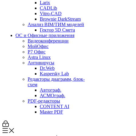
Larix
CADLib
Vitro-CAD
Brownie DarkStream
Анализ BIM/ТИМ моделей
Гектор 5D Смета
ОС и Офисные приложения
Видеоконференции
МойОфис
P7 Офис
Astra Linux
Антивирусы
Dr.Web
Kaspersky Lab
Редакторы диаграмм, блок-
схем
Автограф.
АСМОграф.
PDF-редакторы
CONTENT AI
Master PDF