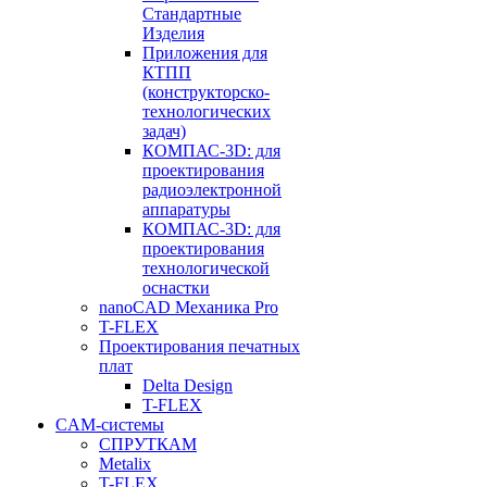
Стандартные
Изделия
Приложения для
КТПП
(конструкторско-
технологических
задач)
КОМПАС-3D: для
проектирования
радиоэлектронной
аппаратуры
КОМПАС-3D: для
проектирования
технологической
оснастки
nanoCAD Механика Pro
T-FLEX
Проектирования печатных
плат
Delta Design
T-FLEX
CAM-системы
СПРУТКAM
Metalix
T-FLEX