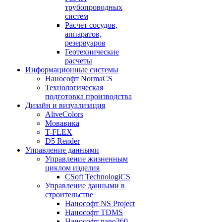
трубопроводных
систем
Расчет сосудов,
аппаратов,
резервуаров
Геотехнические
расчеты
Информационные системы
Нанософт NormaCS
Технологическая
подготовка производства
Дизайн и визуализация
AliveColors
Мовавика
T-FLEX
D5 Render
Управление данными
Управление жизненным
циклом изделия
CSoft TechnologiCS
Управление данными в
строительстве
Нанософт NS Project
Нанософт TDMS
Нанософт nano360