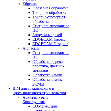
Edgecam
Фрезерная обработка
Токарная обработка
Токарно-фрезерная
обработка
Специализированное
ПО
Загрузка моделей
EDGECAM Inspect
EDGECAM Designer
Alphacam
Специализированное
ПО
Обработка дерева,
пластика, цветных
металлов
Обработка камня
Обработка стали,
чугуна
BIM для гражданского и
промышленного строительства
Архитектура и
Конструкции
КОМПАС для
строительства