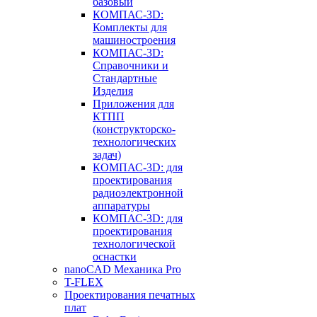
базовый
КОМПАС-3D:
Комплекты для
машиностроения
КОМПАС-3D:
Справочники и
Стандартные
Изделия
Приложения для
КТПП
(конструкторско-
технологических
задач)
КОМПАС-3D: для
проектирования
радиоэлектронной
аппаратуры
КОМПАС-3D: для
проектирования
технологической
оснастки
nanoCAD Механика Pro
T-FLEX
Проектирования печатных
плат