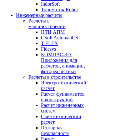
IndorSoft
Топоматик Robur
Инженерные расчеты
Расчеты в
машиностроении
НТЦ АПМ
CSoft AutomatiCS
T-FLEX
Fidesys
КОМПАС-3D:
Приложения для
расчетов, анимации,
фотореалистики
Расчеты в строительстве
Электротехнический
расчет
Расчет фундаментов
и конструкций
Расчет инженерных
систем
Светотехнический
расчет
Пожарная
Безопасность
Расчет