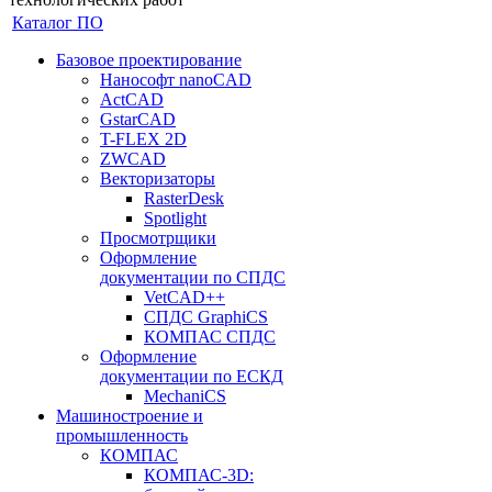
Каталог ПО
Базовое проектирование
Нанософт nanoCAD
ActCAD
GstarCAD
T-FLEX 2D
ZWCAD
Векторизаторы
RasterDesk
Spotlight
Просмотрщики
Оформление
документации по СПДС
VetCAD++
СПДС GraphiCS
КОМПАС СПДС
Оформление
документации по ЕСКД
MechaniCS
Машиностроение и
промышленность
КОМПАС
КОМПАС-3D: