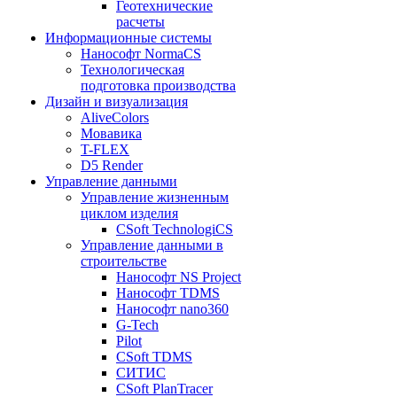
Геотехнические
расчеты
Информационные системы
Нанософт NormaCS
Технологическая
подготовка производства
Дизайн и визуализация
AliveColors
Мовавика
T-FLEX
D5 Render
Управление данными
Управление жизненным
циклом изделия
CSoft TechnologiCS
Управление данными в
строительстве
Нанософт NS Project
Нанософт TDMS
Нанософт nano360
G-Tech
Pilot
CSoft TDMS
СИТИС
CSoft PlanTracer