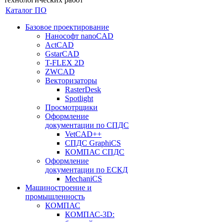
Каталог ПО
Базовое проектирование
Нанософт nanoCAD
ActCAD
GstarCAD
T-FLEX 2D
ZWCAD
Векторизаторы
RasterDesk
Spotlight
Просмотрщики
Оформление
документации по СПДС
VetCAD++
СПДС GraphiCS
КОМПАС СПДС
Оформление
документации по ЕСКД
MechaniCS
Машиностроение и
промышленность
КОМПАС
КОМПАС-3D: