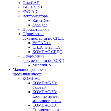
GstarCAD
T-FLEX 2D
ZWCAD
Векторизаторы
RasterDesk
Spotlight
Просмотрщики
Оформление
документации по СПДС
VetCAD++
СПДС GraphiCS
КОМПАС СПДС
Оформление
документации по ЕСКД
MechaniCS
Машиностроение и
промышленность
КОМПАС
КОМПАС-3D:
базовый
КОМПАС-3D:
Комплекты для
машиностроения
КОМПАС-3D:
Справочники и