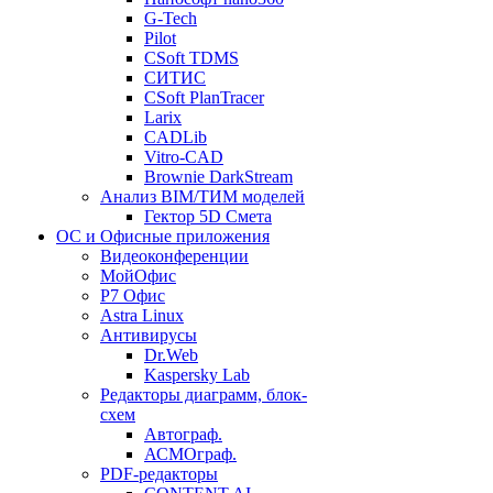
G-Tech
Pilot
CSoft TDMS
СИТИС
CSoft PlanTracer
Larix
CADLib
Vitro-CAD
Brownie DarkStream
Анализ BIM/ТИМ моделей
Гектор 5D Смета
ОС и Офисные приложения
Видеоконференции
МойОфис
P7 Офис
Astra Linux
Антивирусы
Dr.Web
Kaspersky Lab
Редакторы диаграмм, блок-
схем
Автограф.
АСМОграф.
PDF-редакторы