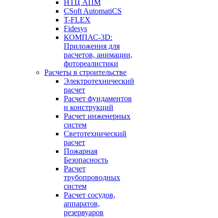
НТЦ АПМ
CSoft AutomatiCS
T-FLEX
Fidesys
КОМПАС-3D:
Приложения для
расчетов, анимации,
фотореалистики
Расчеты в строительстве
Электротехнический
расчет
Расчет фундаментов
и конструкций
Расчет инженерных
систем
Светотехнический
расчет
Пожарная
Безопасность
Расчет
трубопроводных
систем
Расчет сосудов,
аппаратов,
резервуаров