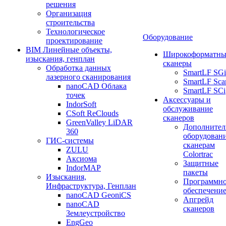
решения
Организация
строительства
Технологическое
Оборудование
проектирование
BIM Линейные объекты,
Широкоформатны
изыскания, генплан
сканеры
Обработка данных
SmartLF SGi
лазерного сканирования
SmartLF Sca
nanoCAD Облака
SmartLF SCi
точек
Аксессуары и
IndorSoft
обслуживание
CSoft ReClouds
сканеров
GreenValley LiDAR
Дополнител
360
оборудовани
ГИС-системы
сканерам
ZULU
Colortrac
Аксиома
Защитные
IndorMAP
пакеты
Изыскания,
Программн
Инфраструктура, Генплан
обеспечени
nanoCAD GeoniCS
Апгрейд
nanoCAD
сканеров
Землеустройство
EngGeo