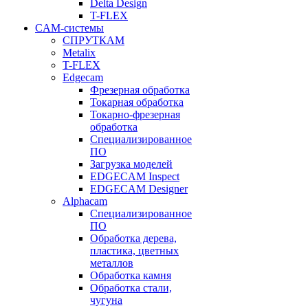
Delta Design
T-FLEX
CAM-системы
СПРУТКAM
Metalix
T-FLEX
Edgecam
Фрезерная обработка
Токарная обработка
Токарно-фрезерная
обработка
Специализированное
ПО
Загрузка моделей
EDGECAM Inspect
EDGECAM Designer
Alphacam
Специализированное
ПО
Обработка дерева,
пластика, цветных
металлов
Обработка камня
Обработка стали,
чугуна