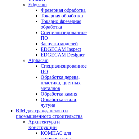
Edgecam
Фрезерная обработка
Токарная обработка
Токарно-фрезерная
обработка
Специализированное
ПО
Загрузка моделей
EDGECAM Inspect
EDGECAM Designer
Alphacam
Специализированное
ПО
Обработка дерева,
пластика, цветных
металлов
Обработка камня
Обработка стали,
чугуна
BIM для гражданского и
промышленного строительства
Архитектура и
Конструкции
КОМПАС для
строительства