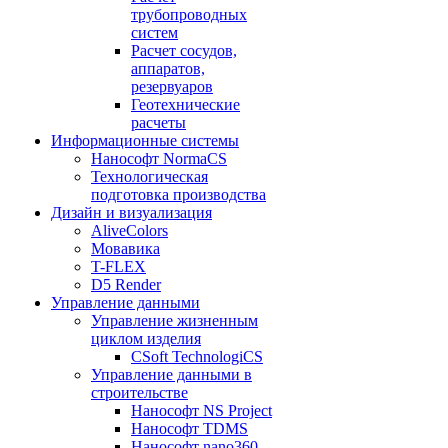
трубопроводных
систем
Расчет сосудов,
аппаратов,
резервуаров
Геотехнические
расчеты
Информационные системы
Нанософт NormaCS
Технологическая
подготовка производства
Дизайн и визуализация
AliveColors
Мовавика
T-FLEX
D5 Render
Управление данными
Управление жизненным
циклом изделия
CSoft TechnologiCS
Управление данными в
строительстве
Нанософт NS Project
Нанософт TDMS
Нанософт nano360