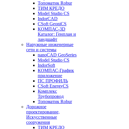
Топоматик Robur
ТИМ КРЕДО
Model Studio CS
IndorCAD
CSoft GeoniCS
КОМПАС-3D
Каталог: Генплан и
ландшафт
Наружные инженерные
сети и системы
nanoCAD GeoSeries
Model Studio CS
IndorSoft
КОМПАС-График
приложение
ПС ПРОФИЛЬ
CSoft EnergyCS
Комплекс
Трубопровод
Топоматик Robur
Дорожное
проектирование,
Искусственные
сооружения
ТИМ КРЕДО