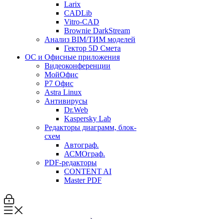
Larix
CADLib
Vitro-CAD
Brownie DarkStream
Анализ BIM/ТИМ моделей
Гектор 5D Смета
ОС и Офисные приложения
Видеоконференции
МойОфис
P7 Офис
Astra Linux
Антивирусы
Dr.Web
Kaspersky Lab
Редакторы диаграмм, блок-
схем
Автограф.
АСМОграф.
PDF-редакторы
CONTENT AI
Master PDF