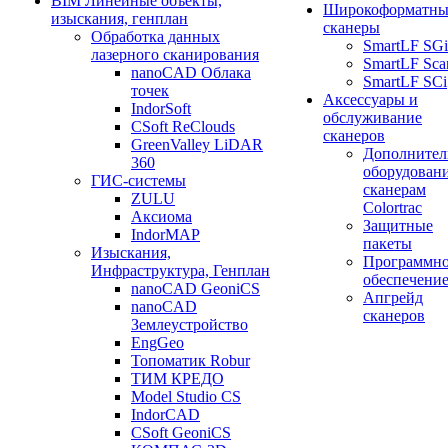
BIM Линейные объекты,
Широкоформатны
изыскания, генплан
сканеры
Обработка данных
SmartLF SGi
лазерного сканирования
SmartLF Sca
nanoCAD Облака
SmartLF SCi
точек
Аксессуары и
IndorSoft
обслуживание
CSoft ReClouds
сканеров
GreenValley LiDAR
Дополнител
360
оборудовани
ГИС-системы
сканерам
ZULU
Colortrac
Аксиома
Защитные
IndorMAP
пакеты
Изыскания,
Программн
Инфраструктура, Генплан
обеспечени
nanoCAD GeoniCS
Апгрейд
nanoCAD
сканеров
Землеустройство
EngGeo
Топоматик Robur
ТИМ КРЕДО
Model Studio CS
IndorCAD
CSoft GeoniCS