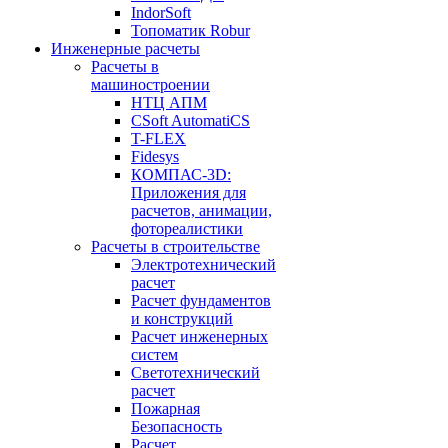
IndorSoft
Топоматик Robur
Инженерные расчеты
Расчеты в
машиностроении
НТЦ АПМ
CSoft AutomatiCS
T-FLEX
Fidesys
КОМПАС-3D:
Приложения для
расчетов, анимации,
фотореалистики
Расчеты в строительстве
Электротехнический
расчет
Расчет фундаментов
и конструкций
Расчет инженерных
систем
Светотехнический
расчет
Пожарная
Безопасность
Расчет