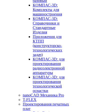
базовый
КОМПАС-3D:
Комплекты для
машиностроения
КОМПАС-3D:
Справочники и
Стандартные
Изделия
Приложения для
КТПП
(конструкторско-
технологических
задач)
КОМПАС-3D: для
проектирования
радиоэлектронной
аппаратуры
КОМПАС-3D: для
проектирования
технологической
оснастки
nanoCAD Механика Pro
T-FLEX
Проектирования печатных
плат