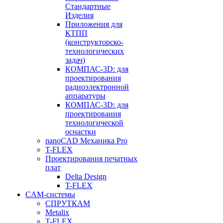
Стандартные
Изделия
Приложения для
КТПП
(конструкторско-
технологических
задач)
КОМПАС-3D: для
проектирования
радиоэлектронной
аппаратуры
КОМПАС-3D: для
проектирования
технологической
оснастки
nanoCAD Механика Pro
T-FLEX
Проектирования печатных
плат
Delta Design
T-FLEX
CAM-системы
СПРУТКAM
Metalix
T-FLEX