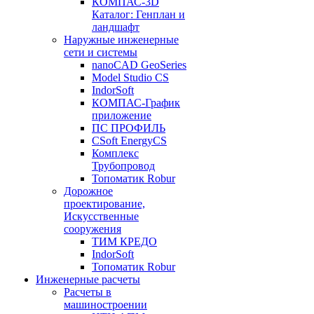
КОМПАС-3D
Каталог: Генплан и
ландшафт
Наружные инженерные
сети и системы
nanoCAD GeoSeries
Model Studio CS
IndorSoft
КОМПАС-График
приложение
ПС ПРОФИЛЬ
CSoft EnergyCS
Комплекс
Трубопровод
Топоматик Robur
Дорожное
проектирование,
Искусственные
сооружения
ТИМ КРЕДО
IndorSoft
Топоматик Robur
Инженерные расчеты
Расчеты в
машиностроении