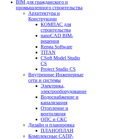
BIM для гражданского и
промышленного строительства
Архитектура и
Конструкции
КОМПАС для
строительства
nanoCAD BIM-
решения
Renga Software
TITAN
CSoft Model Studio
CS
Project Studio CS
Внутренние Инженерные
сети и системы
Электрика,
электрооборудование
Водоснабжение и
канализация
Отопление и
вентиляция
ОПС и СКС
Дизайн и планировка
ПЛАНОПЛАН
Комплексные САПР-