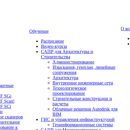
О к
Обучение
Расписание
Видео-курсы
САПР для Архитектуры и
Строительства
Администрирование
Изыскания, генплан, линейные
сооружения
Архитектура
Внутренние инженерные сети
матные
Технологическое
проектирование
LF SGi
Строительные конструкции и
F Scan!
расчеты
F SCi
Облачные решения Autodesk для
 и
BIM
ие сканеров
ГИС и управления инфраструктурой
нительное
Геоинформационные системы
ование к
САПР для Машиностроения и