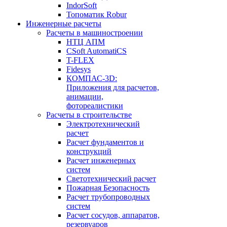
IndorSoft
Топоматик Robur
Инженерные расчеты
Расчеты в машиностроении
НТЦ АПМ
CSoft AutomatiCS
T-FLEX
Fidesys
КОМПАС-3D:
Приложения для расчетов,
анимации,
фотореалистики
Расчеты в строительстве
Электротехнический
расчет
Расчет фундаментов и
конструкций
Расчет инженерных
систем
Светотехнический расчет
Пожарная Безопасность
Расчет трубопроводных
систем
Расчет сосудов, аппаратов,
резервуаров