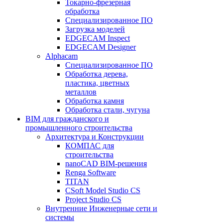
Токарно-фрезерная
обработка
Специализированное ПО
Загрузка моделей
EDGECAM Inspect
EDGECAM Designer
Alphacam
Специализированное ПО
Обработка дерева,
пластика, цветных
металлов
Обработка камня
Обработка стали, чугуна
BIM для гражданского и
промышленного строительства
Архитектура и Конструкции
КОМПАС для
строительства
nanoCAD BIM-решения
Renga Software
TITAN
CSoft Model Studio CS
Project Studio CS
Внутренние Инженерные сети и
системы