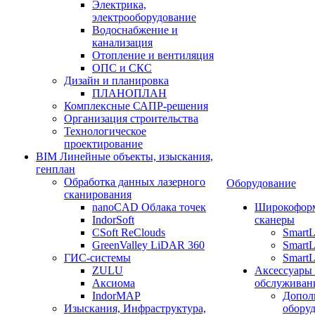
Электрика,
электрооборудование
Водоснабжение и
канализация
Отопление и вентиляция
ОПС и СКС
Дизайн и планировка
ПЛАНОПЛАН
Комплексные САПР-решения
Организация строительства
Технологическое
проектирование
BIM Линейные объекты, изыскания,
генплан
Обработка данных лазерного
Оборудование
сканирования
nanoCAD Облака точек
Широкофор
IndorSoft
сканеры
CSoft ReClouds
Smart
GreenValley LiDAR 360
SmartL
ГИС-системы
SmartL
ZULU
Аксессуары
Аксиома
обслуживан
IndorMAP
Допол
Изыскания, Инфраструктура,
оборуд