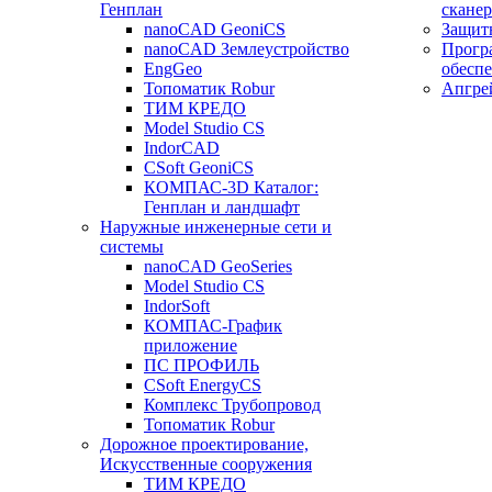
Генплан
сканер
nanoCAD GeoniCS
Защит
nanoCAD Землеустройство
Прогр
EngGeo
обесп
Топоматик Robur
Апгре
ТИМ КРЕДО
Model Studio CS
IndorCAD
CSoft GeoniCS
КОМПАС-3D Каталог:
Генплан и ландшафт
Наружные инженерные сети и
системы
nanoCAD GeoSeries
Model Studio CS
IndorSoft
КОМПАС-График
приложение
ПС ПРОФИЛЬ
CSoft EnergyCS
Комплекс Трубопровод
Топоматик Robur
Дорожное проектирование,
Искусственные сооружения
ТИМ КРЕДО