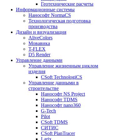
Геотехнические расчеты
Информационные системы
Нанософт NormaCS
Технологическая подготовка
производства
Дизайн и визуализация
AliveColors
Мовавика
T-FLEX
D5 Render
Управление данными
Управление жизненным циклом
изделия
CSoft TechnologiCS
Управление данными в
строительстве
Нанософт NS Project
Нанософт TDMS
Нанософт nano360
G-Tech
Pilot
CSoft TDMS
СИТИС
CSoft PlanTracer
Larix