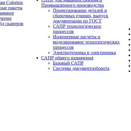
ам Colortrac
Промышленного производства
ные пакеты
Проектирование деталей и
аммное
сборочных единиц, выпуск
ечение
документации по ГОСТ
йд сканеров
САПР технологических
процессов
Инженерные расчеты и
моделирование технологических
процессов
Электротехника и электроника
САПР общего назначения
Базовый САПР
Системы документооборота