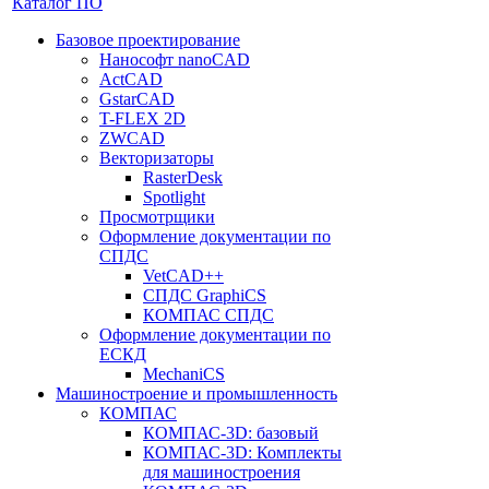
Каталог ПО
Базовое проектирование
Нанософт nanoCAD
ActCAD
GstarCAD
T-FLEX 2D
ZWCAD
Векторизаторы
RasterDesk
Spotlight
Просмотрщики
Оформление документации по
СПДС
VetCAD++
СПДС GraphiCS
КОМПАС СПДС
Оформление документации по
ЕСКД
MechaniCS
Машиностроение и промышленность
КОМПАС
КОМПАС-3D: базовый
КОМПАС-3D: Комплекты
для машиностроения