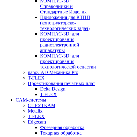
КОМПАС-3D:
Справочники и
Стандартные Изделия
Приложения для КТПП
(конструкторско-
технологических задач)
КОМПАС-3D: для
проектирования
радиоэлектронной
аппаратуры
КОМПАС-3D: для
проектирования
технологической оснастки
nanoCAD Механика Pro
T-FLEX
Проектирования печатных плат
Delta Design
T-FLEX
CAM-системы
СПРУТКAM
Metalix
T-FLEX
Edgecam
Фрезерная обработка
Токарная обработка