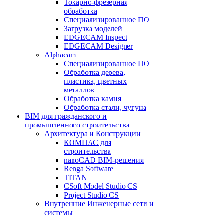
Токарно-фрезерная
обработка
Специализированное ПО
Загрузка моделей
EDGECAM Inspect
EDGECAM Designer
Alphacam
Специализированное ПО
Обработка дерева,
пластика, цветных
металлов
Обработка камня
Обработка стали, чугуна
BIM для гражданского и
промышленного строительства
Архитектура и Конструкции
КОМПАС для
строительства
nanoCAD BIM-решения
Renga Software
TITAN
CSoft Model Studio CS
Project Studio CS
Внутренние Инженерные сети и
системы