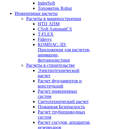
IndorSoft
Топоматик Robur
Инженерные расчеты
Расчеты в машиностроении
НТЦ АПМ
CSoft AutomatiCS
T-FLEX
Fidesys
КОМПАС-3D:
Приложения для расчетов,
анимации,
фотореалистики
Расчеты в строительстве
Электротехнический
расчет
Расчет фундаментов и
конструкций
Расчет инженерных
систем
Светотехнический расчет
Пожарная Безопасность
Расчет трубопроводных
систем
Расчет сосудов, аппаратов,
резервуаров