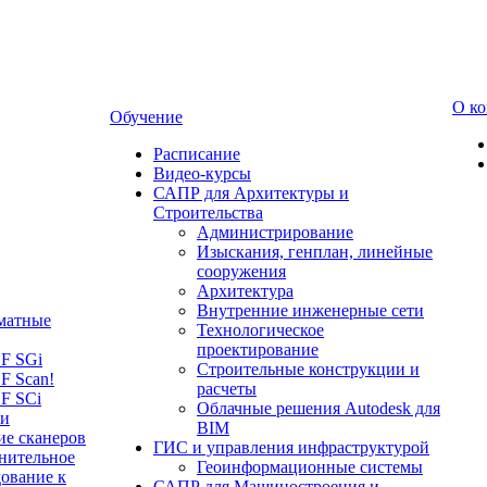
О к
Обучение
Расписание
Видео-курсы
САПР для Архитектуры и
Строительства
Администрирование
Изыскания, генплан, линейные
сооружения
Архитектура
Внутренние инженерные сети
матные
Технологическое
проектирование
LF SGi
Строительные конструкции и
F Scan!
расчеты
F SCi
Облачные решения Autodesk для
 и
BIM
ие сканеров
ГИС и управления инфраструктурой
нительное
Геоинформационные системы
ование к
САПР для Машиностроения и