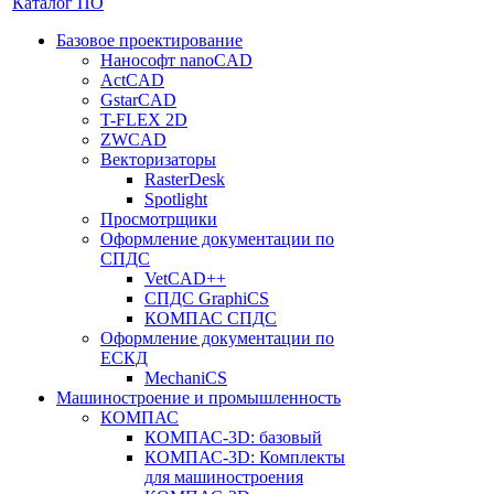
Каталог ПО
Базовое проектирование
Нанософт nanoCAD
ActCAD
GstarCAD
T-FLEX 2D
ZWCAD
Векторизаторы
RasterDesk
Spotlight
Просмотрщики
Оформление документации по
СПДС
VetCAD++
СПДС GraphiCS
КОМПАС СПДС
Оформление документации по
ЕСКД
MechaniCS
Машиностроение и промышленность
КОМПАС
КОМПАС-3D: базовый
КОМПАС-3D: Комплекты
для машиностроения