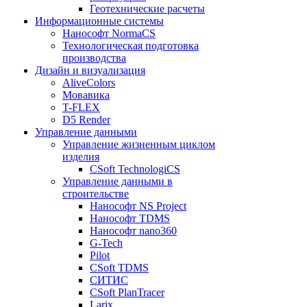
Геотехнические расчеты
Информационные системы
Нанософт NormaCS
Технологическая подготовка
производства
Дизайн и визуализация
AliveColors
Мовавика
T-FLEX
D5 Render
Управление данными
Управление жизненным циклом
изделия
CSoft TechnologiCS
Управление данными в
строительстве
Нанософт NS Project
Нанософт TDMS
Нанософт nano360
G-Tech
Pilot
CSoft TDMS
СИТИС
CSoft PlanTracer
Larix