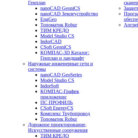
Генплан
сканер
nanoCAD GeoniCS
Защит
nanoCAD Землеустройство
Прогр
EngGeo
обесп
Топоматик Robur
Апгре
ТИМ КРЕДО
Model Studio CS
IndorCAD
CSoft GeoniCS
КОМПАС-3D Каталог:
Генплан и ландшафт
Наружные инженерные сети и
системы
nanoCAD GeoSeries
Model Studio CS
IndorSoft
КОМПАС-График
приложение
ПС ПРОФИЛЬ
CSoft EnergyCS
Комплекс Трубопровод
Топоматик Robur
Дорожное проектирование,
Искусственные сооружения
ТИМ КРЕДО