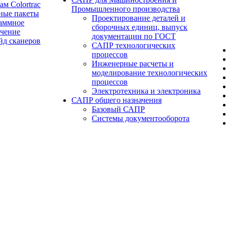
ам Colortrac
Промышленного производства
ные пакеты
Проектирование деталей и
аммное
сборочных единиц, выпуск
ечение
документации по ГОСТ
йд сканеров
САПР технологических
процессов
Инженерные расчеты и
моделирование технологических
процессов
Электротехника и электроника
САПР общего назначения
Базовый САПР
Системы документооборота