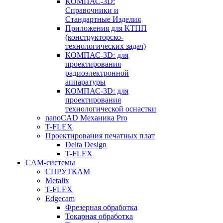
КОМПАС-3D:
Справочники и
Стандартные Изделия
Приложения для КТПП
(конструкторско-
технологических задач)
КОМПАС-3D: для
проектирования
радиоэлектронной
аппаратуры
КОМПАС-3D: для
проектирования
технологической оснастки
nanoCAD Механика Pro
T-FLEX
Проектирования печатных плат
Delta Design
T-FLEX
CAM-системы
СПРУТКAM
Metalix
T-FLEX
Edgecam
Фрезерная обработка
Токарная обработка