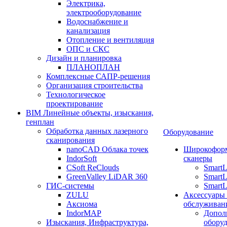
Электрика,
электрооборудование
Водоснабжение и
канализация
Отопление и вентиляция
ОПС и СКС
Дизайн и планировка
ПЛАНОПЛАН
Комплексные САПР-решения
Организация строительства
Технологическое
проектирование
BIM Линейные объекты, изыскания,
генплан
Обработка данных лазерного
Оборудование
сканирования
nanoCAD Облака точек
Широкофор
IndorSoft
сканеры
CSoft ReClouds
Smart
GreenValley LiDAR 360
SmartL
ГИС-системы
SmartL
ZULU
Аксессуары
Аксиома
обслуживан
IndorMAP
Допол
Изыскания, Инфраструктура,
оборуд