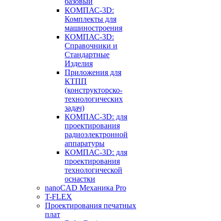
базовый
КОМПАС-3D:
Комплекты для
машиностроения
КОМПАС-3D:
Справочники и
Стандартные
Изделия
Приложения для
КТПП
(конструкторско-
технологических
задач)
КОМПАС-3D: для
проектирования
радиоэлектронной
аппаратуры
КОМПАС-3D: для
проектирования
технологической
оснастки
nanoCAD Механика Pro
T-FLEX
Проектирования печатных
плат