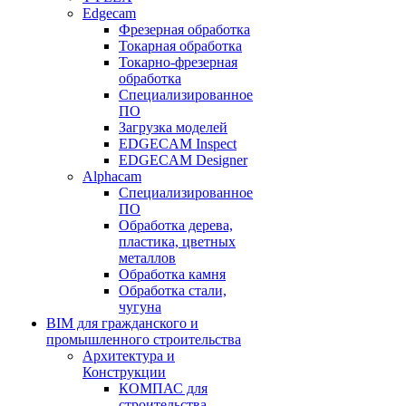
Edgecam
Фрезерная обработка
Токарная обработка
Токарно-фрезерная
обработка
Специализированное
ПО
Загрузка моделей
EDGECAM Inspect
EDGECAM Designer
Alphacam
Специализированное
ПО
Обработка дерева,
пластика, цветных
металлов
Обработка камня
Обработка стали,
чугуна
BIM для гражданского и
промышленного строительства
Архитектура и
Конструкции
КОМПАС для
строительства