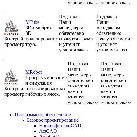
условия заказа
условия заказа
.
Под заказ
Под заказ
MTube
Наши
Наши
3D-импорт и
менеджеры
менеджеры
3D-
обязательно
обязательно
Быстрый
моделирование
свяжутся с вами
свяжутся с вами
просмотр
труб.
и уточнят
и уточнят
условия заказа
условия заказа
.
Под заказ
Под заказ
Наши
Наши
MRobot
менеджеры
менеджеры
Программирование
обязательно
обязательно
и симуляция
свяжутся с
свяжутся с
Быстрый
роботизированных
вами и
вами и
просмотр
гибочных ячеек.
уточнят
уточнят
условия заказа
условия заказа
Программное обеспечение
Базовое проектирование
Нанософт nanoCAD
ActCAD
AutoCAD