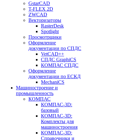
GstarCAD
T-FLEX 2D
ZWCAD
Векторизаторы
RasterDesk
Spotlight
Просмотрщики
Оформление
документации по СПДС
VetCAD++
СПДС GraphiCS
КОМПАС СПДС
Оформление
документации по ЕСКД
MechaniCS
Машиностроение и
промышленность
КОМПАС
КОМПАС-3D:
базовый
КОМПАС-3D:
Комплекты для
машиностроения
КОМПАС-3D:
Справочники и