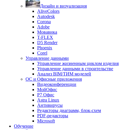
Дизайн и визуализация
AliveColors
Autodesk
Corona
Adobe
Мовавика
T-FLEX
D5 Render
Phoenix
Corel
Управление данными
Управление жизненным циклом изделия
Управление данными в строительстве
Анализ BIM/ТИМ моделей
ОС и Офисные приложения
Видеоконференции
МойОфис
P7 Офис
Astra Linux
Антивирусы
Редакторы диаграмм, блок-схем
PDF-редакторы
Microsoft
Обучение