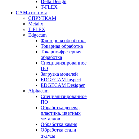
Delta Design
T-FLEX
CAM-системы
СПРУТКAM
Metalix
T-FLEX
Edgecam
Фрезерная обработка
Токарная обработка
Токарно-фрезерная
обработка
Специализированное
ПО
Загрузка моделей
EDGECAM Inspect
EDGECAM Designer
Alphacam
Специализированное
ПО
Обработка дерева,
пластика, цветных
металлов
Обработка камня
Обработка стали,
чугуна