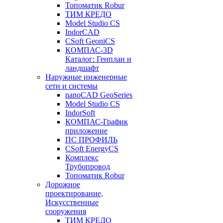
Топоматик Robur
ТИМ КРЕДО
Model Studio CS
IndorCAD
CSoft GeoniCS
КОМПАС-3D
Каталог: Генплан и
ландшафт
Наружные инженерные
сети и системы
nanoCAD GeoSeries
Model Studio CS
IndorSoft
КОМПАС-График
приложение
ПС ПРОФИЛЬ
CSoft EnergyCS
Комплекс
Трубопровод
Топоматик Robur
Дорожное
проектирование,
Искусственные
сооружения
ТИМ КРЕДО