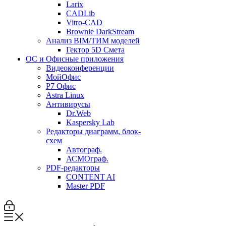
Larix
CADLib
Vitro-CAD
Brownie DarkStream
Анализ BIM/ТИМ моделей
Гектор 5D Смета
ОС и Офисные приложения
Видеоконференции
МойОфис
P7 Офис
Astra Linux
Антивирусы
Dr.Web
Kaspersky Lab
Редакторы диаграмм, блок-
схем
Автограф.
АСМОграф.
PDF-редакторы
CONTENT AI
Master PDF