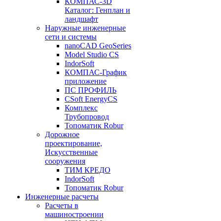
КОМПАС-3D
Каталог: Генплан и
ландшафт
Наружные инженерные
сети и системы
nanoCAD GeoSeries
Model Studio CS
IndorSoft
КОМПАС-График
приложение
ПС ПРОФИЛЬ
CSoft EnergyCS
Комплекс
Трубопровод
Топоматик Robur
Дорожное
проектирование,
Искусственные
сооружения
ТИМ КРЕДО
IndorSoft
Топоматик Robur
Инженерные расчеты
Расчеты в
машиностроении