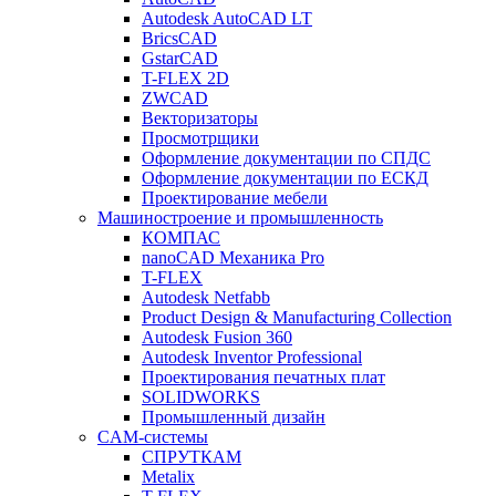
Autodesk AutoCAD LT
BricsCAD
GstarCAD
T-FLEX 2D
ZWCAD
Векторизаторы
Просмотрщики
Оформление документации по СПДС
Оформление документации по ЕСКД
Проектирование мебели
Машиностроение и промышленность
КОМПАС
nanoCAD Механика Pro
T-FLEX
Autodesk Netfabb
Product Design & Manufacturing Collection
Autodesk Fusion 360
Autodesk Inventor Professional
Проектирования печатных плат
SOLIDWORKS
Промышленный дизайн
CAM-системы
СПРУТКAM
Metalix