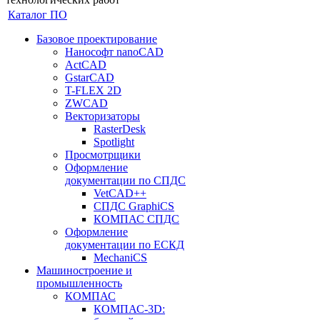
Каталог ПО
Базовое проектирование
Нанософт nanoCAD
ActCAD
GstarCAD
T-FLEX 2D
ZWCAD
Векторизаторы
RasterDesk
Spotlight
Просмотрщики
Оформление
документации по СПДС
VetCAD++
СПДС GraphiCS
КОМПАС СПДС
Оформление
документации по ЕСКД
MechaniCS
Машиностроение и
промышленность
КОМПАС
КОМПАС-3D: