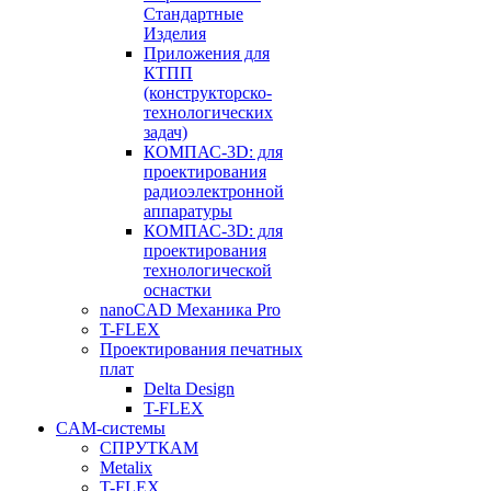
Стандартные
Изделия
Приложения для
КТПП
(конструкторско-
технологических
задач)
КОМПАС-3D: для
проектирования
радиоэлектронной
аппаратуры
КОМПАС-3D: для
проектирования
технологической
оснастки
nanoCAD Механика Pro
T-FLEX
Проектирования печатных
плат
Delta Design
T-FLEX
CAM-системы
СПРУТКAM
Metalix
T-FLEX