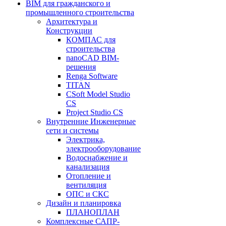
BIM для гражданского и
промышленного строительства
Архитектура и
Конструкции
КОМПАС для
строительства
nanoCAD BIM-
решения
Renga Software
TITAN
CSoft Model Studio
CS
Project Studio CS
Внутренние Инженерные
сети и системы
Электрика,
электрооборудование
Водоснабжение и
канализация
Отопление и
вентиляция
ОПС и СКС
Дизайн и планировка
ПЛАНОПЛАН
Комплексные САПР-