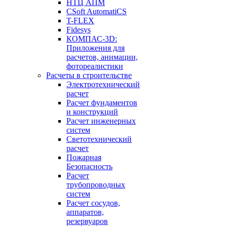
НТЦ АПМ
CSoft AutomatiCS
T-FLEX
Fidesys
КОМПАС-3D:
Приложения для
расчетов, анимации,
фотореалистики
Расчеты в строительстве
Электротехнический
расчет
Расчет фундаментов
и конструкций
Расчет инженерных
систем
Светотехнический
расчет
Пожарная
Безопасность
Расчет
трубопроводных
систем
Расчет сосудов,
аппаратов,
резервуаров