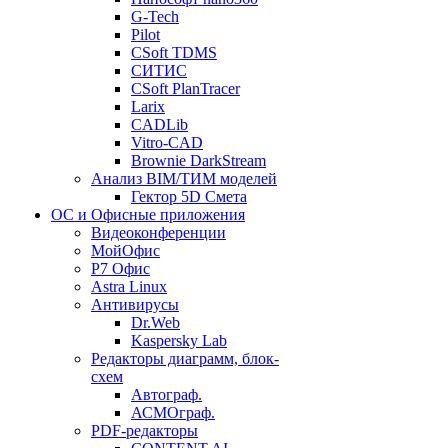
G-Tech
Pilot
CSoft TDMS
СИТИС
CSoft PlanTracer
Larix
CADLib
Vitro-CAD
Brownie DarkStream
Анализ BIM/ТИМ моделей
Гектор 5D Смета
ОС и Офисные приложения
Видеоконференции
МойОфис
P7 Офис
Astra Linux
Антивирусы
Dr.Web
Kaspersky Lab
Редакторы диаграмм, блок-
схем
Автограф.
АСМОграф.
PDF-редакторы