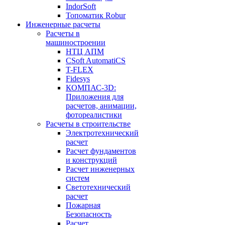
IndorSoft
Топоматик Robur
Инженерные расчеты
Расчеты в
машиностроении
НТЦ АПМ
CSoft AutomatiCS
T-FLEX
Fidesys
КОМПАС-3D:
Приложения для
расчетов, анимации,
фотореалистики
Расчеты в строительстве
Электротехнический
расчет
Расчет фундаментов
и конструкций
Расчет инженерных
систем
Светотехнический
расчет
Пожарная
Безопасность
Расчет