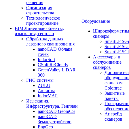
решения
Организация
строительства
Технологическое
Оборудование
проектирование
BIM Линейные объекты,
Широкоформатны
изыскания, генплан
сканеры
Обработка данных
SmartLF SGi
лазерного сканирования
SmartLF Sca
nanoCAD Облака
SmartLF SCi
точек
Аксессуары и
IndorSoft
обслуживание
CSoft ReClouds
сканеров
GreenValley LiDAR
Дополнител
360
оборудовани
ГИС-системы
сканерам
ZULU
Colortrac
Аксиома
Защитные
IndorMAP
пакеты
Изыскания,
Программн
Инфраструктура, Генплан
обеспечени
nanoCAD GeoniCS
Апгрейд
nanoCAD
сканеров
Землеустройство
EngGeo