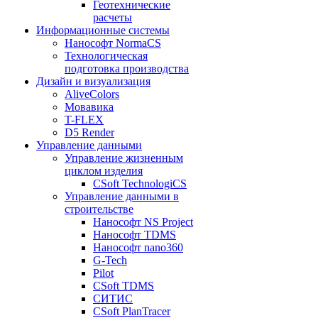
Геотехнические
расчеты
Информационные системы
Нанософт NormaCS
Технологическая
подготовка производства
Дизайн и визуализация
AliveColors
Мовавика
T-FLEX
D5 Render
Управление данными
Управление жизненным
циклом изделия
CSoft TechnologiCS
Управление данными в
строительстве
Нанософт NS Project
Нанософт TDMS
Нанософт nano360
G-Tech
Pilot
CSoft TDMS
СИТИС
CSoft PlanTracer