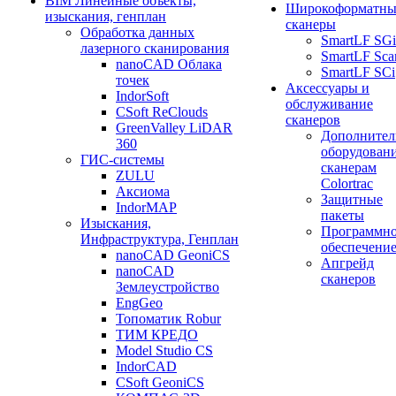
BIM Линейные объекты,
Широкоформатны
изыскания, генплан
сканеры
Обработка данных
SmartLF SGi
лазерного сканирования
SmartLF Sca
nanoCAD Облака
SmartLF SCi
точек
Аксессуары и
IndorSoft
обслуживание
CSoft ReClouds
сканеров
GreenValley LiDAR
Дополнител
360
оборудовани
ГИС-системы
сканерам
ZULU
Colortrac
Аксиома
Защитные
IndorMAP
пакеты
Изыскания,
Программн
Инфраструктура, Генплан
обеспечени
nanoCAD GeoniCS
Апгрейд
nanoCAD
сканеров
Землеустройство
EngGeo
Топоматик Robur
ТИМ КРЕДО
Model Studio CS
IndorCAD
CSoft GeoniCS