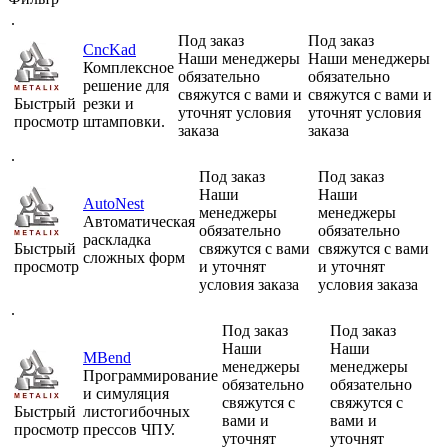
.
Под заказ
Под заказ
CncKad
Наши менеджеры
Наши менеджеры
Комплексное
обязательно
обязательно
решение для
свяжутся с вами и
свяжутся с вами и
Быстрый
резки и
уточнят условия
уточнят условия
просмотр
штамповки.
заказа
заказа
.
Под заказ
Под заказ
Наши
Наши
AutoNest
менеджеры
менеджеры
Автоматическая
обязательно
обязательно
раскладка
Быстрый
свяжутся с вами
свяжутся с вами
сложных форм
просмотр
и уточнят
и уточнят
условия заказа
условия заказа
.
Под заказ
Под заказ
Наши
Наши
MBend
менеджеры
менеджеры
Программирование
обязательно
обязательно
и симуляция
свяжутся с
свяжутся с
Быстрый
листогибочных
вами и
вами и
просмотр
прессов ЧПУ.
уточнят
уточнят