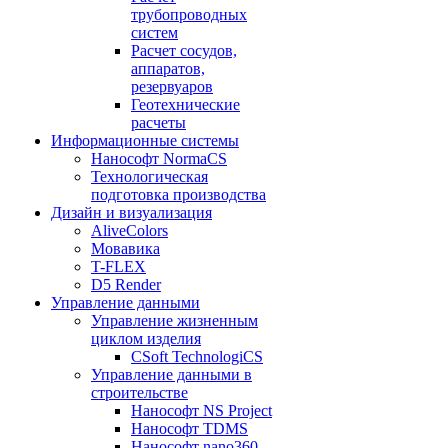
трубопроводных
систем
Расчет сосудов,
аппаратов,
резервуаров
Геотехнические
расчеты
Информационные системы
Нанософт NormaCS
Технологическая
подготовка производства
Дизайн и визуализация
AliveColors
Мовавика
T-FLEX
D5 Render
Управление данными
Управление жизненным
циклом изделия
CSoft TechnologiCS
Управление данными в
строительстве
Нанософт NS Project
Нанософт TDMS
Нанософт nano360