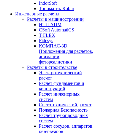
IndorSoft
Топоматик Robur
Инженерные расчеты
Расчеты в машиностроении
НТЦ АПМ
CSoft AutomatiCS
T-FLEX
Fidesys
КОМПАС-3D:
Приложения для расчетов,
анимации,
фотореалистики
Расчеты в строительстве
Электротехнический
расчет
Расчет фундаментов и
конструкций
Расчет инженерных
систем
Светотехнический расчет
Пожарная Безопасность
Расчет трубопроводных
систем
Расчет сосудов, аппаратов,
резервуаров