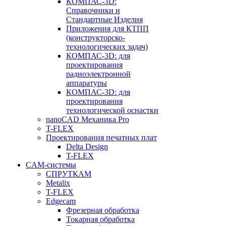
КОМПАС-3D:
Справочники и
Стандартные Изделия
Приложения для КТПП
(конструкторско-
технологических задач)
КОМПАС-3D: для
проектирования
радиоэлектронной
аппаратуры
КОМПАС-3D: для
проектирования
технологической оснастки
nanoCAD Механика Pro
T-FLEX
Проектирования печатных плат
Delta Design
T-FLEX
CAM-системы
СПРУТКAM
Metalix
T-FLEX
Edgecam
Фрезерная обработка
Токарная обработка