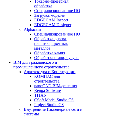
Токарно-фрезерная
обработка
Специализированное ПО
Загрузка моделей
EDGECAM Inspect
EDGECAM Designer
Alphacam
Специализированное ПО
Обработка дерева,
пластика, цветных
металлов
Обработка камня
Обработка стали, чугуна
BIM для гражданского и
промышленного строительства
Архитектура и Конструкции
КОМПАС для
строительства
nanoCAD BIM-решения
Renga Software
TITAN
CSoft Model Studio CS
Project Studio CS
Внутренние Инженерные сети и
системы