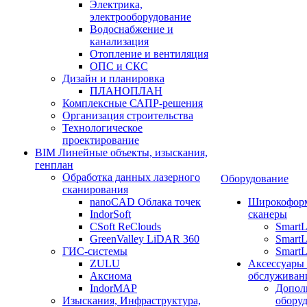
Электрика,
электрооборудование
Водоснабжение и
канализация
Отопление и вентиляция
ОПС и СКС
Дизайн и планировка
ПЛАНОПЛАН
Комплексные САПР-решения
Организация строительства
Технологическое
проектирование
BIM Линейные объекты, изыскания,
генплан
Обработка данных лазерного
Оборудование
сканирования
nanoCAD Облака точек
Широкофор
IndorSoft
сканеры
CSoft ReClouds
Smart
GreenValley LiDAR 360
SmartL
ГИС-системы
SmartL
ZULU
Аксессуары
Аксиома
обслуживан
IndorMAP
Допол
Изыскания, Инфраструктура,
оборуд