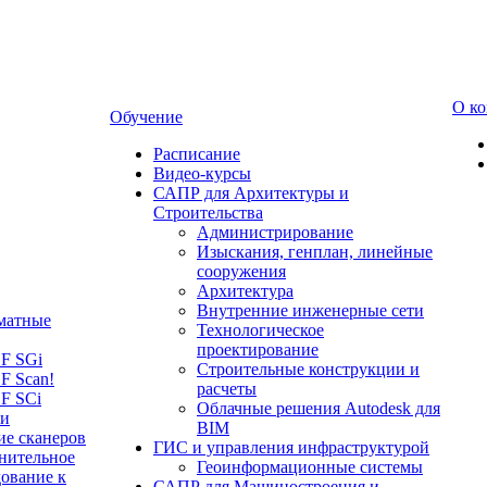
О к
Обучение
Расписание
Видео-курсы
САПР для Архитектуры и
Строительства
Администрирование
Изыскания, генплан, линейные
сооружения
Архитектура
Внутренние инженерные сети
матные
Технологическое
проектирование
LF SGi
Строительные конструкции и
F Scan!
расчеты
F SCi
Облачные решения Autodesk для
 и
BIM
ие сканеров
ГИС и управления инфраструктурой
нительное
Геоинформационные системы
ование к
САПР для Машиностроения и