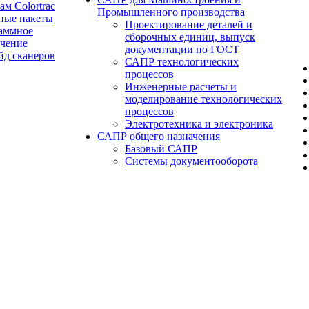
ам Colortrac
Промышленного производства
ные пакеты
Проектирование деталей и
аммное
сборочных единиц, выпуск
ечение
документации по ГОСТ
йд сканеров
САПР технологических
процессов
Инженерные расчеты и
моделирование технологических
процессов
Электротехника и электроника
САПР общего назначения
Базовый САПР
Системы документооборота