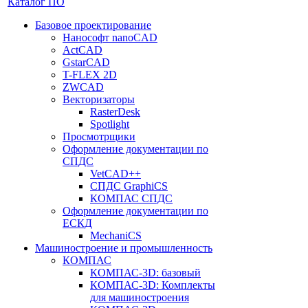
Каталог ПО
Базовое проектирование
Нанософт nanoCAD
ActCAD
GstarCAD
T-FLEX 2D
ZWCAD
Векторизаторы
RasterDesk
Spotlight
Просмотрщики
Оформление документации по
СПДС
VetCAD++
СПДС GraphiCS
КОМПАС СПДС
Оформление документации по
ЕСКД
MechaniCS
Машиностроение и промышленность
КОМПАС
КОМПАС-3D: базовый
КОМПАС-3D: Комплекты
для машиностроения