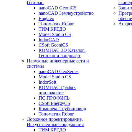
Генплан
сканер
nanoCAD GeoniCS
Защит
nanoCAD Землеустройство
Прогр
EngGeo
обесп
Топоматик Robur
Апгре
ТИМ КРЕДО
Model Studio CS
IndorCAD
CSoft GeoniCS
КОМПАС-3D Каталог:
Генплан и ландшафт
Наружные инженерные сети и
системы
nanoCAD GeoSeries
Model Studio CS
IndorSoft
КОМПАС-График
приложение
ПС ПРОФИЛЬ
CSoft EnergyCS
Комплекс Трубопровод
Топоматик Robur
Дорожное проектирование,
Искусственные сооружения
ТИМ КРЕДО