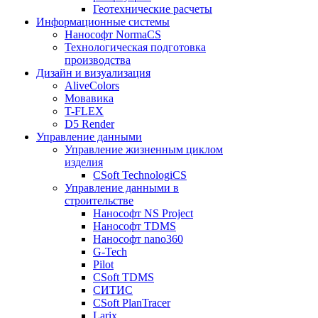
Геотехнические расчеты
Информационные системы
Нанософт NormaCS
Технологическая подготовка
производства
Дизайн и визуализация
AliveColors
Мовавика
T-FLEX
D5 Render
Управление данными
Управление жизненным циклом
изделия
CSoft TechnologiCS
Управление данными в
строительстве
Нанософт NS Project
Нанософт TDMS
Нанософт nano360
G-Tech
Pilot
CSoft TDMS
СИТИС
CSoft PlanTracer
Larix