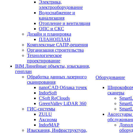
Электрика,
электрооборудование
Водоснабжение и
канализация
Отопление и вентиляция
ОПС и СКС
Дизайн и планировка
ПЛАНОПЛАН
Комплексные САПР-решения
Организация строительства
Технологическое
проектирование
BIM Линейные объекты, изыскания,
генплан
Обработка данных лазерного
Оборудование
сканирования
nanoCAD Облака точек
Широкофор
IndorSoft
сканеры
CSoft ReClouds
Smart
GreenValley LiDAR 360
SmartL
ГИС-системы
SmartL
ZULU
Аксессуары
Аксиома
обслуживан
IndorMAP
Допол
Изыскания, Инфраструктура,
оборуд