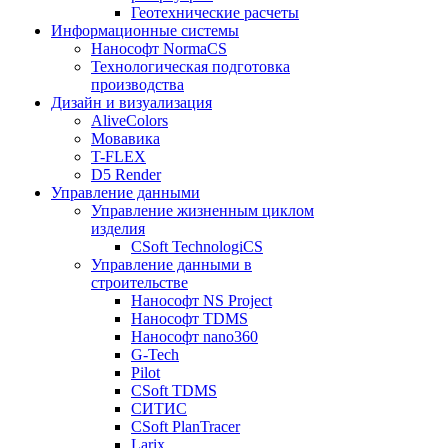
Геотехнические расчеты
Информационные системы
Нанософт NormaCS
Технологическая подготовка
производства
Дизайн и визуализация
AliveColors
Мовавика
T-FLEX
D5 Render
Управление данными
Управление жизненным циклом
изделия
CSoft TechnologiCS
Управление данными в
строительстве
Нанософт NS Project
Нанософт TDMS
Нанософт nano360
G-Tech
Pilot
CSoft TDMS
СИТИС
CSoft PlanTracer
Larix