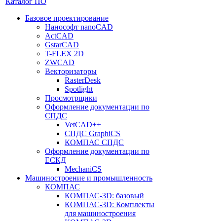
Каталог ПО
Базовое проектирование
Нанософт nanoCAD
ActCAD
GstarCAD
T-FLEX 2D
ZWCAD
Векторизаторы
RasterDesk
Spotlight
Просмотрщики
Оформление документации по
СПДС
VetCAD++
СПДС GraphiCS
КОМПАС СПДС
Оформление документации по
ЕСКД
MechaniCS
Машиностроение и промышленность
КОМПАС
КОМПАС-3D: базовый
КОМПАС-3D: Комплекты
для машиностроения