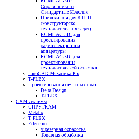
КОМПАС-3D:
Справочники и
Стандартные Изделия
Приложения для КТПП
(конструкторско-
технологических задач)
КОМПАС-3D: для
проектирования
радиоэлектронной
аппаратуры
КОМПАС-3D: для
проектирования
технологической оснастки
nanoCAD Механика Pro
T-FLEX
Проектирования печатных плат
Delta Design
T-FLEX
CAM-системы
СПРУТКAM
Metalix
T-FLEX
Edgecam
Фрезерная обработка
Токарная обработка