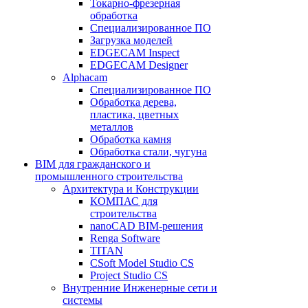
Токарно-фрезерная
обработка
Специализированное ПО
Загрузка моделей
EDGECAM Inspect
EDGECAM Designer
Alphacam
Специализированное ПО
Обработка дерева,
пластика, цветных
металлов
Обработка камня
Обработка стали, чугуна
BIM для гражданского и
промышленного строительства
Архитектура и Конструкции
КОМПАС для
строительства
nanoCAD BIM-решения
Renga Software
TITAN
CSoft Model Studio CS
Project Studio CS
Внутренние Инженерные сети и
системы