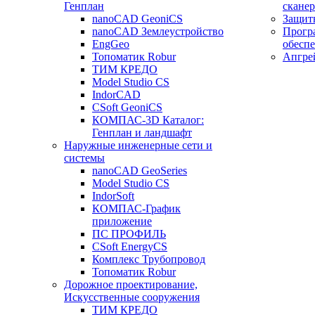
Генплан
сканер
nanoCAD GeoniCS
Защит
nanoCAD Землеустройство
Прогр
EngGeo
обесп
Топоматик Robur
Апгре
ТИМ КРЕДО
Model Studio CS
IndorCAD
CSoft GeoniCS
КОМПАС-3D Каталог:
Генплан и ландшафт
Наружные инженерные сети и
системы
nanoCAD GeoSeries
Model Studio CS
IndorSoft
КОМПАС-График
приложение
ПС ПРОФИЛЬ
CSoft EnergyCS
Комплекс Трубопровод
Топоматик Robur
Дорожное проектирование,
Искусственные сооружения
ТИМ КРЕДО