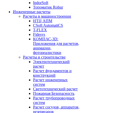
IndorSoft
Топоматик Robur
Инженерные расчеты
Расчеты в машиностроении
НТЦ АПМ
CSoft AutomatiCS
T-FLEX
Fidesys
КОМПАС-3D:
Приложения для расчетов,
анимации,
фотореалистики
Расчеты в строительстве
Электротехнический
расчет
Расчет фундаментов и
конструкций
Расчет инженерных
систем
Светотехнический расчет
Пожарная Безопасность
Расчет трубопроводных
систем
Расчет сосудов, аппаратов,
резервуаров