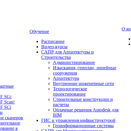
О к
Обучение
Расписание
Видео-курсы
САПР для Архитектуры и
Строительства
Администрирование
Изыскания, генплан, линейные
сооружения
Архитектура
Внутренние инженерные сети
матные
Технологическое
проектирование
LF SGi
Строительные конструкции и
F Scan!
расчеты
F SCi
Облачные решения Autodesk для
 и
BIM
ие сканеров
ГИС и управления инфраструктурой
нительное
Геоинформационные системы
ование к
САПР для Машиностроения и