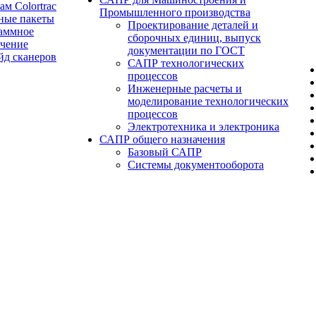
ам Colortrac
Промышленного производства
ные пакеты
Проектирование деталей и
аммное
сборочных единиц, выпуск
ечение
документации по ГОСТ
йд сканеров
САПР технологических
процессов
Инженерные расчеты и
моделирование технологических
процессов
Электротехника и электроника
САПР общего назначения
Базовый САПР
Системы документооборота