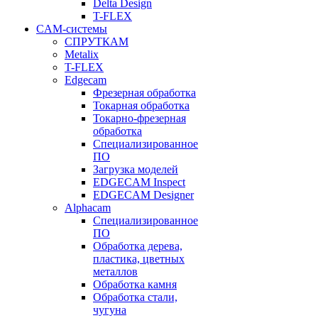
Delta Design
T-FLEX
CAM-системы
СПРУТКAM
Metalix
T-FLEX
Edgecam
Фрезерная обработка
Токарная обработка
Токарно-фрезерная
обработка
Специализированное
ПО
Загрузка моделей
EDGECAM Inspect
EDGECAM Designer
Alphacam
Специализированное
ПО
Обработка дерева,
пластика, цветных
металлов
Обработка камня
Обработка стали,
чугуна