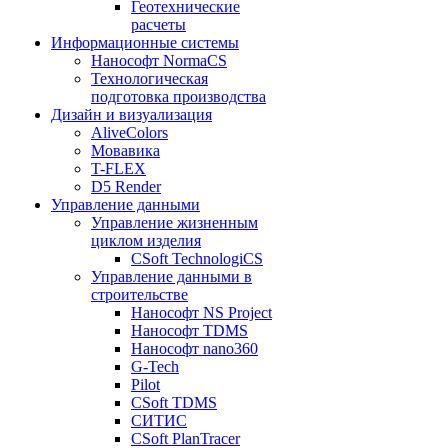
Геотехнические
расчеты
Информационные системы
Нанософт NormaCS
Технологическая
подготовка производства
Дизайн и визуализация
AliveColors
Мовавика
T-FLEX
D5 Render
Управление данными
Управление жизненным
циклом изделия
CSoft TechnologiCS
Управление данными в
строительстве
Нанософт NS Project
Нанософт TDMS
Нанософт nano360
G-Tech
Pilot
CSoft TDMS
СИТИС
CSoft PlanTracer