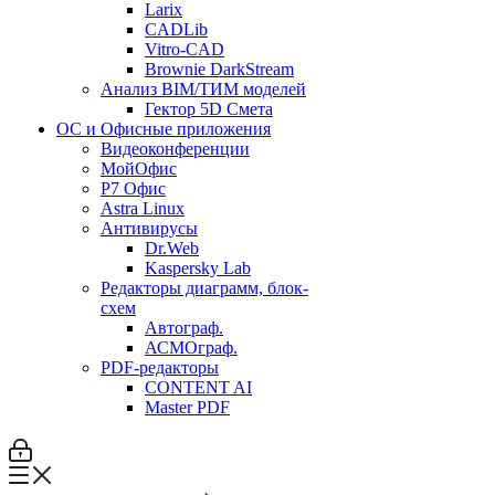
Larix
CADLib
Vitro-CAD
Brownie DarkStream
Анализ BIM/ТИМ моделей
Гектор 5D Смета
ОС и Офисные приложения
Видеоконференции
МойОфис
P7 Офис
Astra Linux
Антивирусы
Dr.Web
Kaspersky Lab
Редакторы диаграмм, блок-
схем
Автограф.
АСМОграф.
PDF-редакторы
CONTENT AI
Master PDF