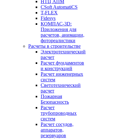
НТЦ АПМ
CSoft AutomatiCS
T-FLEX
Fidesys
КОМПАС-3D:
Приложения для
расчетов, анимации,
фотореалистики
Расчеты в строительстве
Электротехнический
расчет
Расчет фундаментов
и конструкций
Расчет инженерных
систем
Светотехнический
расчет
Пожарная
Безопасность
Расчет
трубопроводных
систем
Расчет сосудов,
аппаратов,
резервуаров