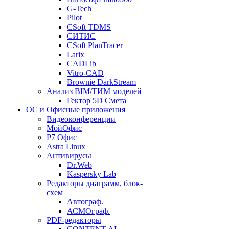
G-Tech
Pilot
CSoft TDMS
СИТИС
CSoft PlanTracer
Larix
CADLib
Vitro-CAD
Brownie DarkStream
Анализ BIM/ТИМ моделей
Гектор 5D Смета
ОС и Офисные приложения
Видеоконференции
МойОфис
P7 Офис
Astra Linux
Антивирусы
Dr.Web
Kaspersky Lab
Редакторы диаграмм, блок-
схем
Автограф.
АСМОграф.
PDF-редакторы