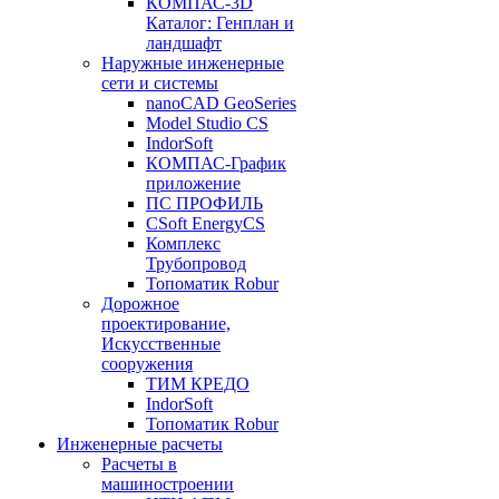
КОМПАС-3D
Каталог: Генплан и
ландшафт
Наружные инженерные
сети и системы
nanoCAD GeoSeries
Model Studio CS
IndorSoft
КОМПАС-График
приложение
ПС ПРОФИЛЬ
CSoft EnergyCS
Комплекс
Трубопровод
Топоматик Robur
Дорожное
проектирование,
Искусственные
сооружения
ТИМ КРЕДО
IndorSoft
Топоматик Robur
Инженерные расчеты
Расчеты в
машиностроении