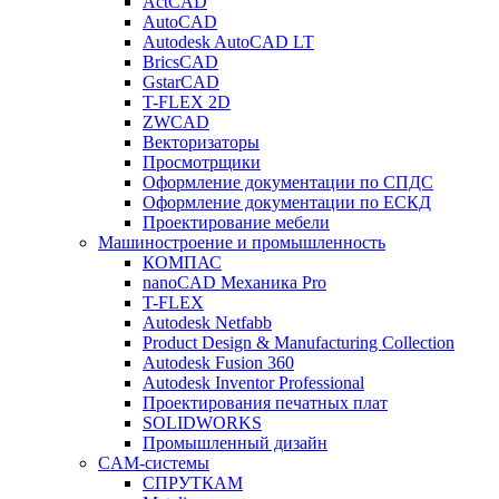
ActCAD
AutoCAD
Autodesk AutoCAD LT
BricsCAD
GstarCAD
T-FLEX 2D
ZWCAD
Векторизаторы
Просмотрщики
Оформление документации по СПДС
Оформление документации по ЕСКД
Проектирование мебели
Машиностроение и промышленность
КОМПАС
nanoCAD Механика Pro
T-FLEX
Autodesk Netfabb
Product Design & Manufacturing Collection
Autodesk Fusion 360
Autodesk Inventor Professional
Проектирования печатных плат
SOLIDWORKS
Промышленный дизайн
CAM-системы
СПРУТКAM