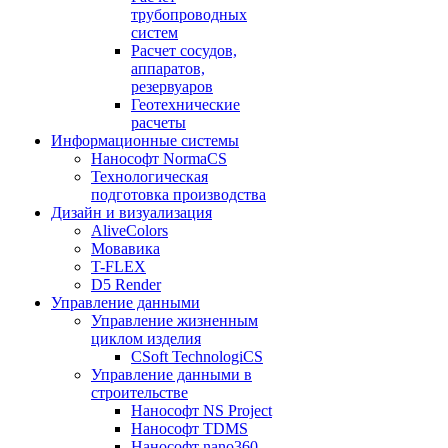
трубопроводных
систем
Расчет сосудов,
аппаратов,
резервуаров
Геотехнические
расчеты
Информационные системы
Нанософт NormaCS
Технологическая
подготовка производства
Дизайн и визуализация
AliveColors
Мовавика
T-FLEX
D5 Render
Управление данными
Управление жизненным
циклом изделия
CSoft TechnologiCS
Управление данными в
строительстве
Нанософт NS Project
Нанософт TDMS
Нанософт nano360