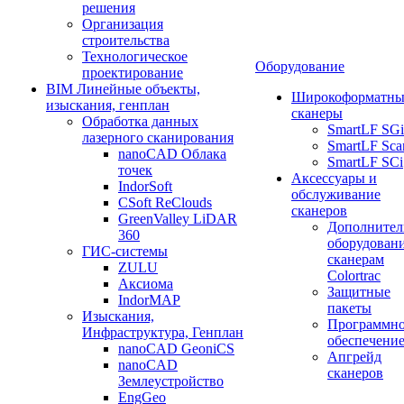
решения
Организация
строительства
Технологическое
Оборудование
проектирование
BIM Линейные объекты,
Широкоформатны
изыскания, генплан
сканеры
Обработка данных
SmartLF SGi
лазерного сканирования
SmartLF Sca
nanoCAD Облака
SmartLF SCi
точек
Аксессуары и
IndorSoft
обслуживание
CSoft ReClouds
сканеров
GreenValley LiDAR
Дополнител
360
оборудовани
ГИС-системы
сканерам
ZULU
Colortrac
Аксиома
Защитные
IndorMAP
пакеты
Изыскания,
Программн
Инфраструктура, Генплан
обеспечени
nanoCAD GeoniCS
Апгрейд
nanoCAD
сканеров
Землеустройство
EngGeo