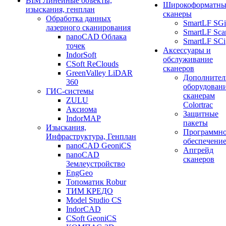
BIM Линейные объекты,
Широкоформатны
изыскания, генплан
сканеры
Обработка данных
SmartLF SGi
лазерного сканирования
SmartLF Sca
nanoCAD Облака
SmartLF SCi
точек
Аксессуары и
IndorSoft
обслуживание
CSoft ReClouds
сканеров
GreenValley LiDAR
Дополнител
360
оборудовани
ГИС-системы
сканерам
ZULU
Colortrac
Аксиома
Защитные
IndorMAP
пакеты
Изыскания,
Программн
Инфраструктура, Генплан
обеспечени
nanoCAD GeoniCS
Апгрейд
nanoCAD
сканеров
Землеустройство
EngGeo
Топоматик Robur
ТИМ КРЕДО
Model Studio CS
IndorCAD
CSoft GeoniCS