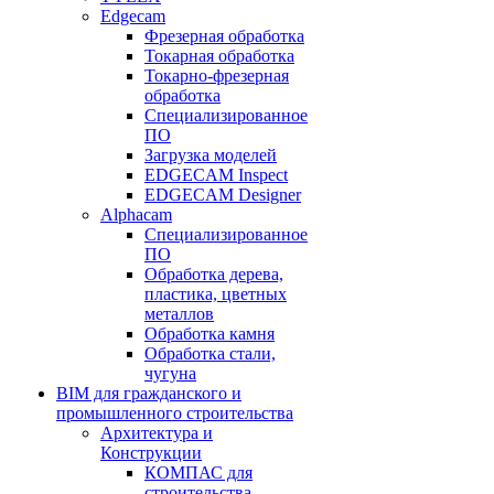
Edgecam
Фрезерная обработка
Токарная обработка
Токарно-фрезерная
обработка
Специализированное
ПО
Загрузка моделей
EDGECAM Inspect
EDGECAM Designer
Alphacam
Специализированное
ПО
Обработка дерева,
пластика, цветных
металлов
Обработка камня
Обработка стали,
чугуна
BIM для гражданского и
промышленного строительства
Архитектура и
Конструкции
КОМПАС для
строительства