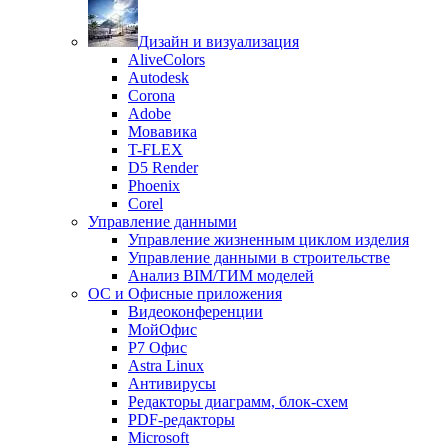
Дизайн и визуализация
AliveColors
Autodesk
Corona
Adobe
Мовавика
T-FLEX
D5 Render
Phoenix
Corel
Управление данными
Управление жизненным циклом изделия
Управление данными в строительстве
Анализ BIM/ТИМ моделей
ОС и Офисные приложения
Видеоконференции
МойОфис
P7 Офис
Astra Linux
Антивирусы
Редакторы диаграмм, блок-схем
PDF-редакторы
Microsoft