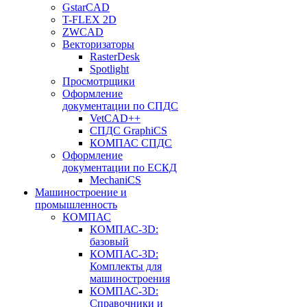
GstarCAD
T-FLEX 2D
ZWCAD
Векторизаторы
RasterDesk
Spotlight
Просмотрщики
Оформление
документации по СПДС
VetCAD++
СПДС GraphiCS
КОМПАС СПДС
Оформление
документации по ЕСКД
MechaniCS
Машиностроение и
промышленность
КОМПАС
КОМПАС-3D:
базовый
КОМПАС-3D:
Комплекты для
машиностроения
КОМПАС-3D:
Справочники и