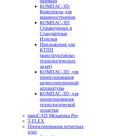
базовый
КОМПАС-3D:
Комплекты для
машиностроения
КОМПАС-3D:
Справочники и
Стандартные
Изделия
Приложения для
КТПП
(конструкторско-
технологических
задач)
КОМПАС-3D: для
проектирования
радиоэлектронной
аппаратуры
КОМПАС-3D: для
проектирования
технологической
оснастки
nanoCAD Механика Pro
T-FLEX
Проектирования печатных
плат