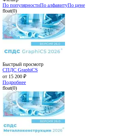
По популярности
По алфавиту
По цене
float(0)
Быстрый просмотр
СПДС GraphiCS
от
15 200 ₽
Подробнее
float(0)