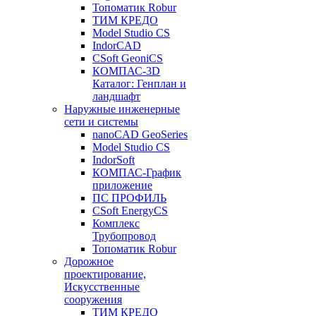
Топоматик Robur
ТИМ КРЕДО
Model Studio CS
IndorCAD
CSoft GeoniCS
КОМПАС-3D
Каталог: Генплан и
ландшафт
Наружные инженерные
сети и системы
nanoCAD GeoSeries
Model Studio CS
IndorSoft
КОМПАС-График
приложение
ПС ПРОФИЛЬ
CSoft EnergyCS
Комплекс
Трубопровод
Топоматик Robur
Дорожное
проектирование,
Искусственные
сооружения
ТИМ КРЕДО