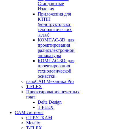
Стандартные
Изделия
Приложения для
КТПП
(конструкторско-
технологических
задач)
КОМПАС-3D: для
проектирования
радиоэлектронной
аппаратуры
КОМПАС-3D: для
проектирования
технологической
оснастки
nanoCAD Механика Pro
T-FLEX
Проектирования печатных
плат
Delta Design
T-FLEX
CAM-системы
СПРУТКAM
Metalix
T-FLEX