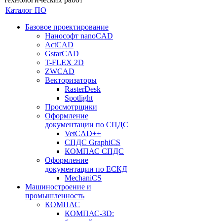
Каталог ПО
Базовое проектирование
Нанософт nanoCAD
ActCAD
GstarCAD
T-FLEX 2D
ZWCAD
Векторизаторы
RasterDesk
Spotlight
Просмотрщики
Оформление
документации по СПДС
VetCAD++
СПДС GraphiCS
КОМПАС СПДС
Оформление
документации по ЕСКД
MechaniCS
Машиностроение и
промышленность
КОМПАС
КОМПАС-3D: