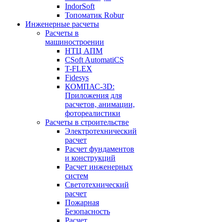
IndorSoft
Топоматик Robur
Инженерные расчеты
Расчеты в
машиностроении
НТЦ АПМ
CSoft AutomatiCS
T-FLEX
Fidesys
КОМПАС-3D:
Приложения для
расчетов, анимации,
фотореалистики
Расчеты в строительстве
Электротехнический
расчет
Расчет фундаментов
и конструкций
Расчет инженерных
систем
Светотехнический
расчет
Пожарная
Безопасность
Расчет