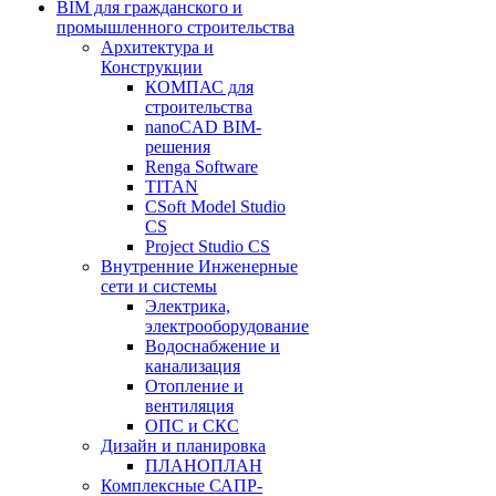
BIM для гражданского и
промышленного строительства
Архитектура и
Конструкции
КОМПАС для
строительства
nanoCAD BIM-
решения
Renga Software
TITAN
CSoft Model Studio
CS
Project Studio CS
Внутренние Инженерные
сети и системы
Электрика,
электрооборудование
Водоснабжение и
канализация
Отопление и
вентиляция
ОПС и СКС
Дизайн и планировка
ПЛАНОПЛАН
Комплексные САПР-