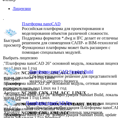
Лицензии
.
Платформа nanoCAD
Российская платформа для проектирования и
моделирования объектов различной сложности.
Поддержка форматов *.dwg и IFC делает ее отличн
Быстрый
решением для совмещения САПР- и BIM-технологий
просмотр
Функционал платформы может быть расширен с
помощью специальных модулей.
Выбрать лицензию
"Платформа nanoCAD 26" основной модуль, локальная лиценз
.
под Linux на 1 год
Платформа nanoCAD Standart Build
Артикул:
NC260P_CNL_12M_ACC_LINUX
Сбалансированное решение для представителей
новая
локальная
1 Год
Linux
Быстрый
малого и среднего бизнеса.
"Платформа nanoCAD 26" основной модуль, сетевая лицензия
просмотр
серверная часть под Linux на 1 год
Выбрать лицензию
Артикул:
NC260P_CNN_12M_ACC_LINUX
"Платформа nanoCAD 26" конфигурация Standart Build, локаль
.
новая
сетевая
1 Год
Linux
лицензия
Платформа nanoCAD Pro
"Платформа nanoCAD 26" основной модуль, локальная лиценз
Артикул:
NC260P_CNL_BOX_STANDART_BUILD
Максимальная конфигурация Платформы nanoCA
на 1 год
новая
локальная
постоянная
Windows
Быстрый
для крупных и корпоративных заказчиков.
Артикул:
NC260P_CNL_12M_ACC
"Платформа nanoCAD 26" конфигурация Standart Build, update
просмотр
новая
локальная
1 Год
Windows