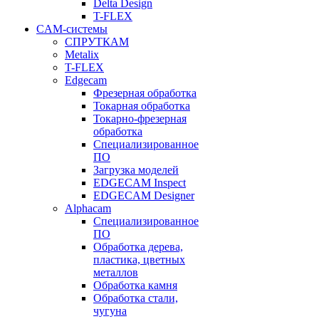
Delta Design
T-FLEX
CAM-системы
СПРУТКAM
Metalix
T-FLEX
Edgecam
Фрезерная обработка
Токарная обработка
Токарно-фрезерная
обработка
Специализированное
ПО
Загрузка моделей
EDGECAM Inspect
EDGECAM Designer
Alphacam
Специализированное
ПО
Обработка дерева,
пластика, цветных
металлов
Обработка камня
Обработка стали,
чугуна