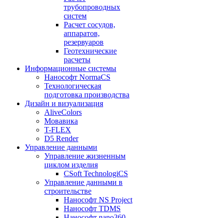
трубопроводных
систем
Расчет сосудов,
аппаратов,
резервуаров
Геотехнические
расчеты
Информационные системы
Нанософт NormaCS
Технологическая
подготовка производства
Дизайн и визуализация
AliveColors
Мовавика
T-FLEX
D5 Render
Управление данными
Управление жизненным
циклом изделия
CSoft TechnologiCS
Управление данными в
строительстве
Нанософт NS Project
Нанософт TDMS
Нанософт nano360