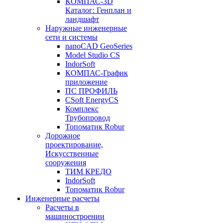
КОМПАС-3D
Каталог: Генплан и
ландшафт
Наружные инженерные
сети и системы
nanoCAD GeoSeries
Model Studio CS
IndorSoft
КОМПАС-График
приложение
ПС ПРОФИЛЬ
CSoft EnergyCS
Комплекс
Трубопровод
Топоматик Robur
Дорожное
проектирование,
Искусственные
сооружения
ТИМ КРЕДО
IndorSoft
Топоматик Robur
Инженерные расчеты
Расчеты в
машиностроении