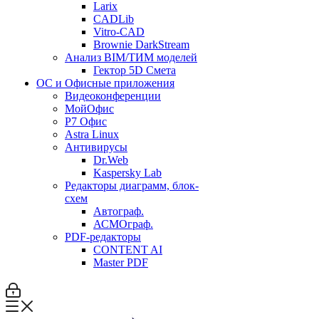
Larix
CADLib
Vitro-CAD
Brownie DarkStream
Анализ BIM/ТИМ моделей
Гектор 5D Смета
ОС и Офисные приложения
Видеоконференции
МойОфис
P7 Офис
Astra Linux
Антивирусы
Dr.Web
Kaspersky Lab
Редакторы диаграмм, блок-
схем
Автограф.
АСМОграф.
PDF-редакторы
CONTENT AI
Master PDF