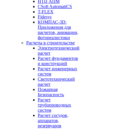
НТЦ АПМ
CSoft AutomatiCS
T-FLEX
Fidesys
КОМПАС-3D:
Приложения для
расчетов, анимации,
фотореалистики
Расчеты в строительстве
Электротехнический
расчет
Расчет фундаментов
и конструкций
Расчет инженерных
систем
Светотехнический
расчет
Пожарная
Безопасность
Расчет
трубопроводных
систем
Расчет сосудов,
аппаратов,
резервуаров