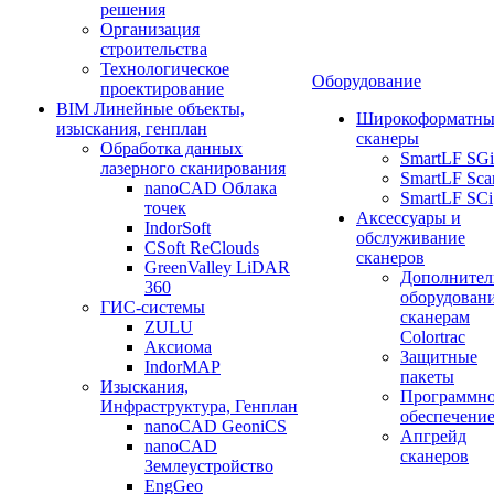
решения
Организация
строительства
Технологическое
Оборудование
проектирование
BIM Линейные объекты,
Широкоформатны
изыскания, генплан
сканеры
Обработка данных
SmartLF SGi
лазерного сканирования
SmartLF Sca
nanoCAD Облака
SmartLF SCi
точек
Аксессуары и
IndorSoft
обслуживание
CSoft ReClouds
сканеров
GreenValley LiDAR
Дополнител
360
оборудовани
ГИС-системы
сканерам
ZULU
Colortrac
Аксиома
Защитные
IndorMAP
пакеты
Изыскания,
Программн
Инфраструктура, Генплан
обеспечени
nanoCAD GeoniCS
Апгрейд
nanoCAD
сканеров
Землеустройство
EngGeo