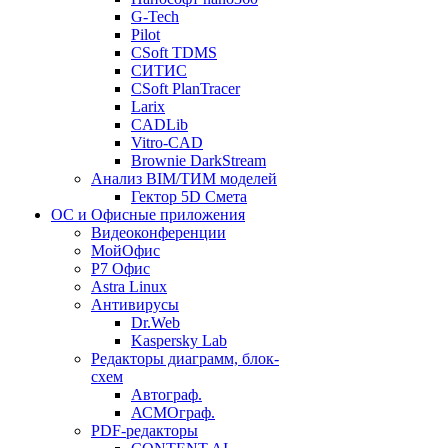
G-Tech
Pilot
CSoft TDMS
СИТИС
CSoft PlanTracer
Larix
CADLib
Vitro-CAD
Brownie DarkStream
Анализ BIM/ТИМ моделей
Гектор 5D Смета
ОС и Офисные приложения
Видеоконференции
МойОфис
P7 Офис
Astra Linux
Антивирусы
Dr.Web
Kaspersky Lab
Редакторы диаграмм, блок-
схем
Автограф.
АСМОграф.
PDF-редакторы