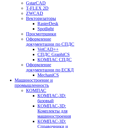
GstarCAD
T-FLEX 2D
ZWCAD
Векторизаторы
RasterDesk
Spotlight
Просмотрщики
Оформление
документации по СПДС
VetCAD++
СПДС GraphiCS
КОМПАС СПДС
Оформление
документации по ЕСКД
MechaniCS
Машиностроение и
промышленность
КОМПАС
КОМПАС-3D:
базовый
КОМПАС-3D:
Комплекты для
машиностроения
КОМПАС-3D:
Справочники и