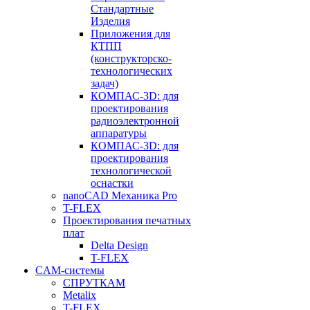
Стандартные
Изделия
Приложения для
КТПП
(конструкторско-
технологических
задач)
КОМПАС-3D: для
проектирования
радиоэлектронной
аппаратуры
КОМПАС-3D: для
проектирования
технологической
оснастки
nanoCAD Механика Pro
T-FLEX
Проектирования печатных
плат
Delta Design
T-FLEX
CAM-системы
СПРУТКAM
Metalix
T-FLEX