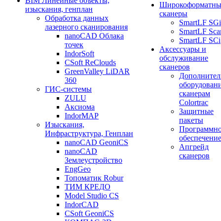
BIM Линейные объекты,
Широкоформатны
изыскания, генплан
сканеры
Обработка данных
SmartLF SGi
лазерного сканирования
SmartLF Sca
nanoCAD Облака
SmartLF SCi
точек
Аксессуары и
IndorSoft
обслуживание
CSoft ReClouds
сканеров
GreenValley LiDAR
Дополнител
360
оборудовани
ГИС-системы
сканерам
ZULU
Colortrac
Аксиома
Защитные
IndorMAP
пакеты
Изыскания,
Программн
Инфраструктура, Генплан
обеспечени
nanoCAD GeoniCS
Апгрейд
nanoCAD
сканеров
Землеустройство
EngGeo
Топоматик Robur
ТИМ КРЕДО
Model Studio CS
IndorCAD
CSoft GeoniCS