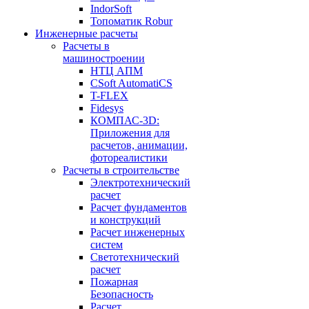
IndorSoft
Топоматик Robur
Инженерные расчеты
Расчеты в
машиностроении
НТЦ АПМ
CSoft AutomatiCS
T-FLEX
Fidesys
КОМПАС-3D:
Приложения для
расчетов, анимации,
фотореалистики
Расчеты в строительстве
Электротехнический
расчет
Расчет фундаментов
и конструкций
Расчет инженерных
систем
Светотехнический
расчет
Пожарная
Безопасность
Расчет