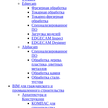
Edgecam
Фрезерная обработка
Токарная обработка
Токарно-фрезерная
обработка
Специализированное
ПО
Загрузка моделей
EDGECAM Inspect
EDGECAM Designer
Alphacam
Специализированное
ПО
Обработка дерева,
пластика, цветных
металлов
Обработка камня
Обработка стали,
чугуна
BIM для гражданского и
промышленного строительства
Архитектура и
Конструкции
КОМПАС для
строительства