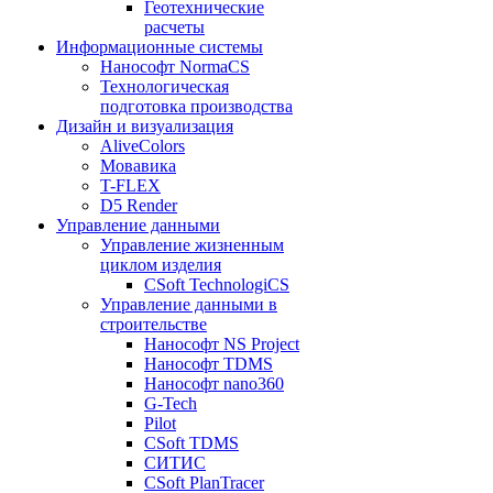
Геотехнические
расчеты
Информационные системы
Нанософт NormaCS
Технологическая
подготовка производства
Дизайн и визуализация
AliveColors
Мовавика
T-FLEX
D5 Render
Управление данными
Управление жизненным
циклом изделия
CSoft TechnologiCS
Управление данными в
строительстве
Нанософт NS Project
Нанософт TDMS
Нанософт nano360
G-Tech
Pilot
CSoft TDMS
СИТИС
CSoft PlanTracer