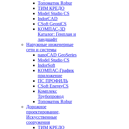
Топоматик Robur
ТИМ КРЕДО
Model Studio CS
IndorCAD
CSoft GeoniCS
КОМПАС-3D
Каталог: Генплан и
ландшафт
Наружные инженерные
сети и системы
nanoCAD GeoSeries
Model Studio CS
IndorSoft
КОМПАС-График
приложение
ПС ПРОФИЛЬ
CSoft EnergyCS
Комплекс
Трубопровод
Топоматик Robur
Дорожное
проектирование,
Искусственные
сооружения
ТИМ КРЕДО