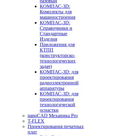
базовый
КОМПАС-3D:
Комплекты для
машиностроения
КОМПАС-3D:
Справочники и
Стандартные
Изделия
Приложения для
КТПП
(конструкторско-
технологических
задач)
КОМПАС-3D: для
проектирования
радиоэлектронной
аппаратуры
КОМПАС-3D: для
проектирования
технологической
оснастки
nanoCAD Механика Pro
T-FLEX
Проектирования печатных
плат