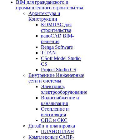
BIM для гражданского и
промышленного строительства
Архитектура и
Конструкции
КОМПАС для
строительства
nanoCAD BIM-
решения
Renga Software
TITAN
CSoft Model Studio
CS
Project Studio CS
Внутренние Инженерные
сети и системы
Электрика,
электрооборудование
Водоснабжение и
канализация
Отопление и
вентиляция
ОПС и СКС
Дизайн и планировка
ПЛАНОПЛАН
Комплексные САПР-