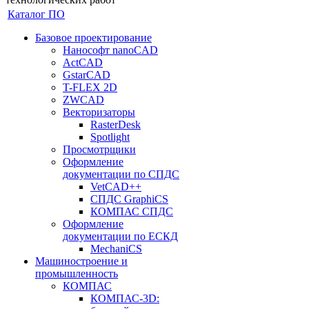
Каталог ПО
Базовое проектирование
Нанософт nanoCAD
ActCAD
GstarCAD
T-FLEX 2D
ZWCAD
Векторизаторы
RasterDesk
Spotlight
Просмотрщики
Оформление
документации по СПДС
VetCAD++
СПДС GraphiCS
КОМПАС СПДС
Оформление
документации по ЕСКД
MechaniCS
Машиностроение и
промышленность
КОМПАС
КОМПАС-3D: