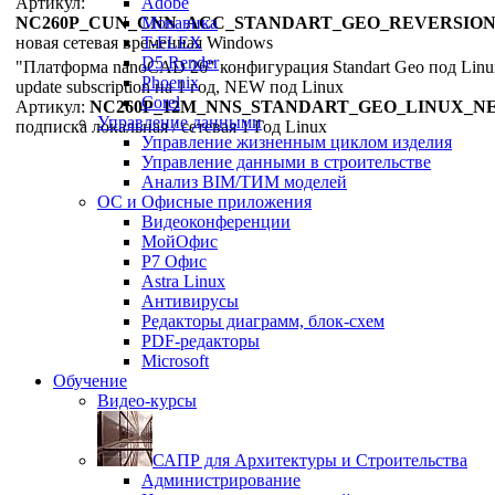
Артикул:
Adobe
NC260P_CUN_CNN_ACC_STANDART_GEO_REVERSION
Мовавика
новая
сетевая
временная
T-FLEX
Windows
D5 Render
"Платформа nanoCAD 26" конфигурация Standart Geo под Linu
Phoenix
update subscription на 1 год, NEW под Linux
Corel
Артикул:
NC260P_12M_NNS_STANDART_GEO_LINUX_N
Управление данными
подписка
локальная / сетевая
1 Год
Linux
Управление жизненным циклом изделия
Управление данными в строительстве
Анализ BIM/ТИМ моделей
ОС и Офисные приложения
Видеоконференции
МойОфис
P7 Офис
Astra Linux
Антивирусы
Редакторы диаграмм, блок-схем
PDF-редакторы
Microsoft
Обучение
Видео-курсы
САПР для Архитектуры и Строительства
Администрирование