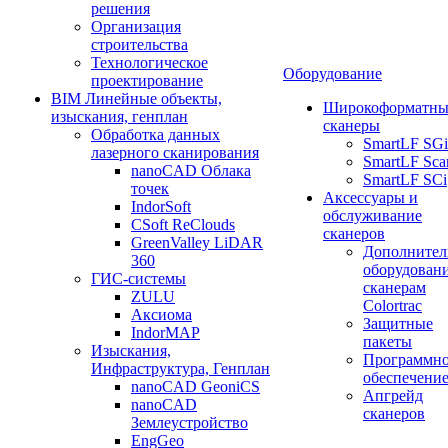
решения
Организация
строительства
Технологическое
Оборудование
проектирование
BIM Линейные объекты,
Широкоформатны
изыскания, генплан
сканеры
Обработка данных
SmartLF SGi
лазерного сканирования
SmartLF Sca
nanoCAD Облака
SmartLF SCi
точек
Аксессуары и
IndorSoft
обслуживание
CSoft ReClouds
сканеров
GreenValley LiDAR
Дополнител
360
оборудовани
ГИС-системы
сканерам
ZULU
Colortrac
Аксиома
Защитные
IndorMAP
пакеты
Изыскания,
Программн
Инфраструктура, Генплан
обеспечени
nanoCAD GeoniCS
Апгрейд
nanoCAD
сканеров
Землеустройство
EngGeo