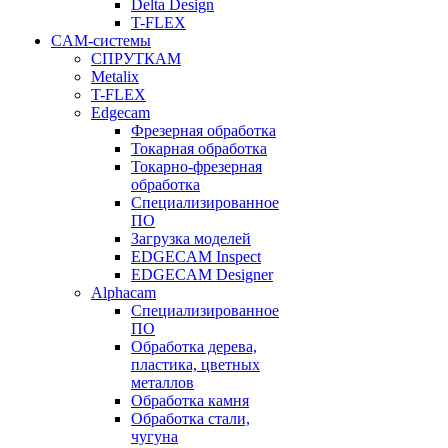
Delta Design
T-FLEX
CAM-системы
СПРУТКAM
Metalix
T-FLEX
Edgecam
Фрезерная обработка
Токарная обработка
Токарно-фрезерная
обработка
Специализированное
ПО
Загрузка моделей
EDGECAM Inspect
EDGECAM Designer
Alphacam
Специализированное
ПО
Обработка дерева,
пластика, цветных
металлов
Обработка камня
Обработка стали,
чугуна