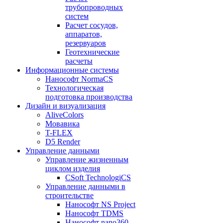
трубопроводных
систем
Расчет сосудов,
аппаратов,
резервуаров
Геотехнические
расчеты
Информационные системы
Нанософт NormaCS
Технологическая
подготовка производства
Дизайн и визуализация
AliveColors
Мовавика
T-FLEX
D5 Render
Управление данными
Управление жизненным
циклом изделия
CSoft TechnologiCS
Управление данными в
строительстве
Нанософт NS Project
Нанософт TDMS
Нанософт nano360