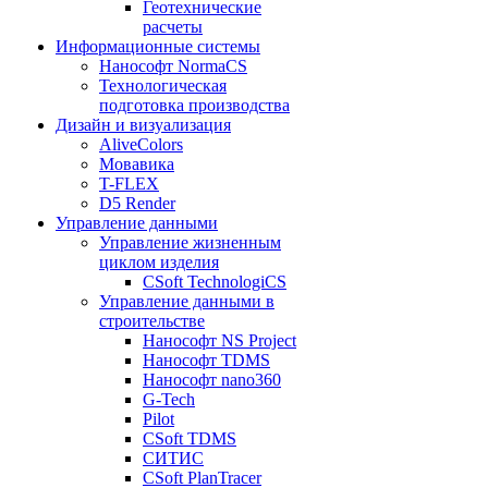
Геотехнические
расчеты
Информационные системы
Нанософт NormaCS
Технологическая
подготовка производства
Дизайн и визуализация
AliveColors
Мовавика
T-FLEX
D5 Render
Управление данными
Управление жизненным
циклом изделия
CSoft TechnologiCS
Управление данными в
строительстве
Нанософт NS Project
Нанософт TDMS
Нанософт nano360
G-Tech
Pilot
CSoft TDMS
СИТИС
CSoft PlanTracer