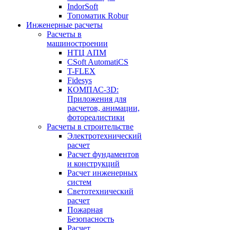
IndorSoft
Топоматик Robur
Инженерные расчеты
Расчеты в
машиностроении
НТЦ АПМ
CSoft AutomatiCS
T-FLEX
Fidesys
КОМПАС-3D:
Приложения для
расчетов, анимации,
фотореалистики
Расчеты в строительстве
Электротехнический
расчет
Расчет фундаментов
и конструкций
Расчет инженерных
систем
Светотехнический
расчет
Пожарная
Безопасность
Расчет