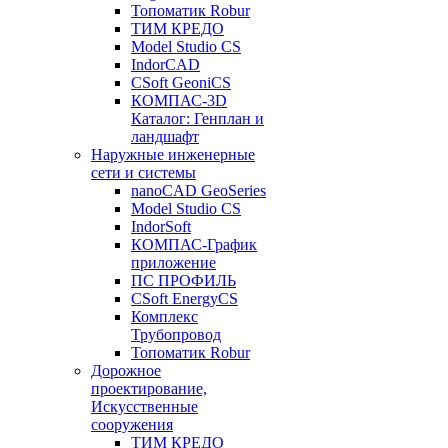
Топоматик Robur
ТИМ КРЕДО
Model Studio CS
IndorCAD
CSoft GeoniCS
КОМПАС-3D
Каталог: Генплан и
ландшафт
Наружные инженерные
сети и системы
nanoCAD GeoSeries
Model Studio CS
IndorSoft
КОМПАС-График
приложение
ПС ПРОФИЛЬ
CSoft EnergyCS
Комплекс
Трубопровод
Топоматик Robur
Дорожное
проектирование,
Искусственные
сооружения
ТИМ КРЕДО