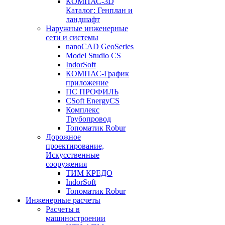
КОМПАС-3D
Каталог: Генплан и
ландшафт
Наружные инженерные
сети и системы
nanoCAD GeoSeries
Model Studio CS
IndorSoft
КОМПАС-График
приложение
ПС ПРОФИЛЬ
CSoft EnergyCS
Комплекс
Трубопровод
Топоматик Robur
Дорожное
проектирование,
Искусственные
сооружения
ТИМ КРЕДО
IndorSoft
Топоматик Robur
Инженерные расчеты
Расчеты в
машиностроении