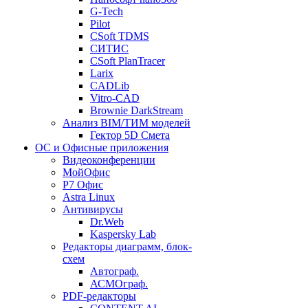
G-Tech
Pilot
CSoft TDMS
СИТИС
CSoft PlanTracer
Larix
CADLib
Vitro-CAD
Brownie DarkStream
Анализ BIM/ТИМ моделей
Гектор 5D Смета
ОС и Офисные приложения
Видеоконференции
МойОфис
P7 Офис
Astra Linux
Антивирусы
Dr.Web
Kaspersky Lab
Редакторы диаграмм, блок-
схем
Автограф.
АСМОграф.
PDF-редакторы