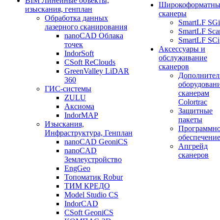
BIM Линейные объекты,
Широкоформатны
изыскания, генплан
сканеры
Обработка данных
SmartLF SGi
лазерного сканирования
SmartLF Sca
nanoCAD Облака
SmartLF SCi
точек
Аксессуары и
IndorSoft
обслуживание
CSoft ReClouds
сканеров
GreenValley LiDAR
Дополнител
360
оборудовани
ГИС-системы
сканерам
ZULU
Colortrac
Аксиома
Защитные
IndorMAP
пакеты
Изыскания,
Программн
Инфраструктура, Генплан
обеспечени
nanoCAD GeoniCS
Апгрейд
nanoCAD
сканеров
Землеустройство
EngGeo
Топоматик Robur
ТИМ КРЕДО
Model Studio CS
IndorCAD
CSoft GeoniCS