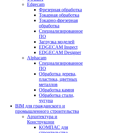
Edgecam
Фрезерная обработка
Токарная обработка
Токарно-фрезерная
обработка
Специализированное
ПО
Загрузка моделей
EDGECAM Inspect
EDGECAM Designer
Alphacam
Специализированное
ПО
Обработка дерева,
пластика, цветных
металлов
Обработка камня
Обработка стали,
чугуна
BIM для гражданского и
промышленного строительства
Архитектура и
Конструкции
КОМПАС для
строительства