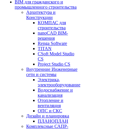
BIM для гражданского и
промышленного строительства
Архитектура и
Конструкции
КОМПАС для
строительства
nanoCAD BIM-
решения
Renga Software
TITAN
CSoft Model Studio
CS
Project Studio CS
Внутренние Инженерные
сети и системы
Электрика,
электрооборудование
Водоснабжение и
канализация
Отопление и
вентиляция
ОПС и СКС
Дизайн и планировка
ПЛАНОПЛАН
Комплексные САПР-