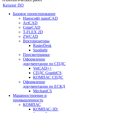
Каталог ПО
Базовое проектирование
Нанософт nanoCAD
ActCAD
GstarCAD
T-FLEX 2D
ZWCAD
Векторизаторы
RasterDesk
Spotlight
Просмотрщики
Оформление
документации по СПДС
VetCAD++
СПДС GraphiCS
КОМПАС СПДС
Оформление
документации по ЕСКД
MechaniCS
Машиностроение и
промышленность
КОМПАС
КОМПАС-3D: