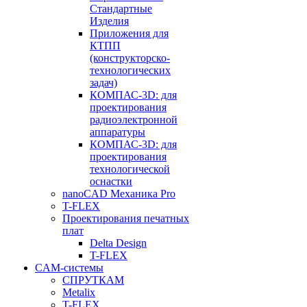
Стандартные
Изделия
Приложения для
КТПП
(конструкторско-
технологических
задач)
КОМПАС-3D: для
проектирования
радиоэлектронной
аппаратуры
КОМПАС-3D: для
проектирования
технологической
оснастки
nanoCAD Механика Pro
T-FLEX
Проектирования печатных
плат
Delta Design
T-FLEX
CAM-системы
СПРУТКAM
Metalix
T-FLEX