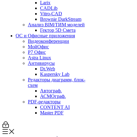
Larix
CADLib
Vitro-CAD
Brownie DarkStream
Анализ BIM/ТИМ моделей
Гектор 5D Смета
ОС и Офисные приложения
Видеоконференции
МойОфис
P7 Офис
Astra Linux
Антивирусы
Dr.Web
Kaspersky Lab
Редакторы диаграмм, блок-
схем
Автограф.
АСМОграф.
PDF-редакторы
CONTENT AI
Master PDF