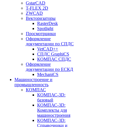
GstarCAD
T-FLEX 2D
ZWCAD
Векторизаторы
RasterDesk
Spotlight
Просмотрщики
Оформление
документации по СПДС
VetCAD++
СПДС GraphiCS
КОМПАС СПДС
Оформление
документации по ЕСКД
MechaniCS
Машиностроение и
промышленность
КОМПАС
КОМПАС-3D:
базовый
КОМПАС-3D:
Комплекты для
машиностроения
КОМПАС-3D:
Справочники и