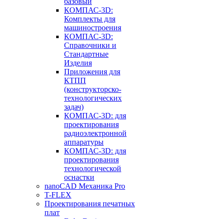
базовый
КОМПАС-3D:
Комплекты для
машиностроения
КОМПАС-3D:
Справочники и
Стандартные
Изделия
Приложения для
КТПП
(конструкторско-
технологических
задач)
КОМПАС-3D: для
проектирования
радиоэлектронной
аппаратуры
КОМПАС-3D: для
проектирования
технологической
оснастки
nanoCAD Механика Pro
T-FLEX
Проектирования печатных
плат