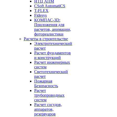
НТЦ АПМ
CSoft AutomatiCS
T-FLEX
Fidesys
КОМПАС-3D:
Приложения для
расчетов, анимации,
фотореалистики
Расчеты в строительстве
Электротехнический
расчет
Расчет фундаментов
и конструкций
Расчет инженерных
систем
Светотехнический
расчет
Пожарная
Безопасность
Расчет
трубопроводных
систем
Расчет сосудов,
аппаратов,
резервуаров