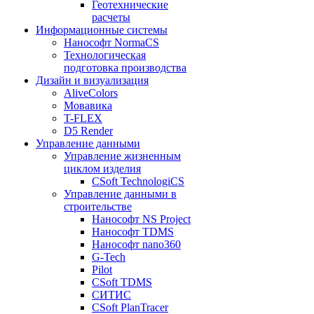
Геотехнические
расчеты
Информационные системы
Нанософт NormaCS
Технологическая
подготовка производства
Дизайн и визуализация
AliveColors
Мовавика
T-FLEX
D5 Render
Управление данными
Управление жизненным
циклом изделия
CSoft TechnologiCS
Управление данными в
строительстве
Нанософт NS Project
Нанософт TDMS
Нанософт nano360
G-Tech
Pilot
CSoft TDMS
СИТИС
CSoft PlanTracer