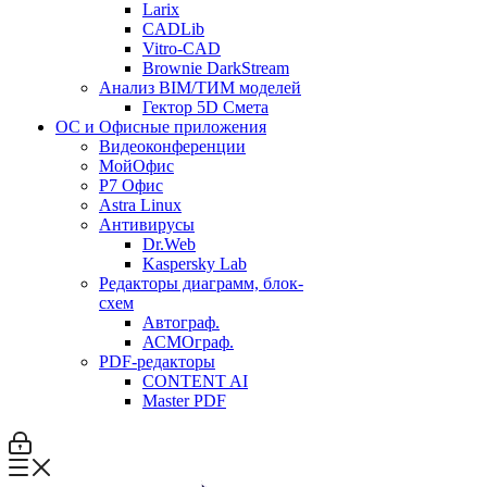
Larix
CADLib
Vitro-CAD
Brownie DarkStream
Анализ BIM/ТИМ моделей
Гектор 5D Смета
ОС и Офисные приложения
Видеоконференции
МойОфис
P7 Офис
Astra Linux
Антивирусы
Dr.Web
Kaspersky Lab
Редакторы диаграмм, блок-
схем
Автограф.
АСМОграф.
PDF-редакторы
CONTENT AI
Master PDF