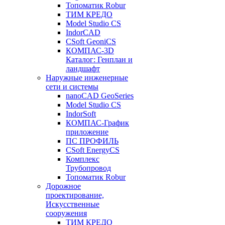
Топоматик Robur
ТИМ КРЕДО
Model Studio CS
IndorCAD
CSoft GeoniCS
КОМПАС-3D
Каталог: Генплан и
ландшафт
Наружные инженерные
сети и системы
nanoCAD GeoSeries
Model Studio CS
IndorSoft
КОМПАС-График
приложение
ПС ПРОФИЛЬ
CSoft EnergyCS
Комплекс
Трубопровод
Топоматик Robur
Дорожное
проектирование,
Искусственные
сооружения
ТИМ КРЕДО