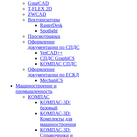
GstarCAD
T-FLEX 2D
ZWCAD
Векторизаторы
RasterDesk
Spotlight
Просмотрщики
Оформление
документации по СПДС
VetCAD++
СПДС GraphiCS
КОМПАС СПДС
Оформление
документации по ЕСКД
MechaniCS
Машиностроение и
промышленность
КОМПАС
КОМПАС-3D:
базовый
КОМПАС-3D:
Комплекты для
машиностроения
КОМПАС-3D:
Справочники и