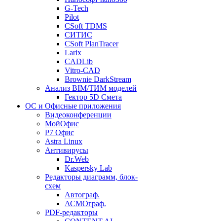
G-Tech
Pilot
CSoft TDMS
СИТИС
CSoft PlanTracer
Larix
CADLib
Vitro-CAD
Brownie DarkStream
Анализ BIM/ТИМ моделей
Гектор 5D Смета
ОС и Офисные приложения
Видеоконференции
МойОфис
P7 Офис
Astra Linux
Антивирусы
Dr.Web
Kaspersky Lab
Редакторы диаграмм, блок-
схем
Автограф.
АСМОграф.
PDF-редакторы