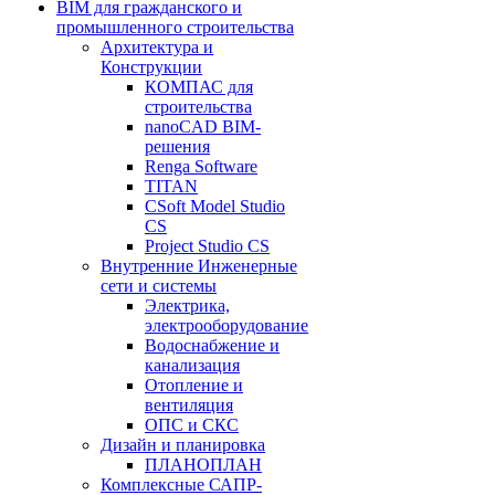
BIM для гражданского и
промышленного строительства
Архитектура и
Конструкции
КОМПАС для
строительства
nanoCAD BIM-
решения
Renga Software
TITAN
CSoft Model Studio
CS
Project Studio CS
Внутренние Инженерные
сети и системы
Электрика,
электрооборудование
Водоснабжение и
канализация
Отопление и
вентиляция
ОПС и СКС
Дизайн и планировка
ПЛАНОПЛАН
Комплексные САПР-