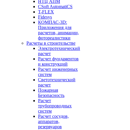
НТЦ АПМ
CSoft AutomatiCS
T-FLEX
Fidesys
КОМПАС-3D:
Приложения для
расчетов, анимации,
фотореалистики
Расчеты в строительстве
Электротехнический
расчет
Расчет фундаментов
и конструкций
Расчет инженерных
систем
Светотехнический
расчет
Пожарная
Безопасность
Расчет
трубопроводных
систем
Расчет сосудов,
аппаратов,
резервуаров