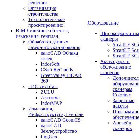
решения
Организация
строительства
Технологическое
Оборудование
проектирование
BIM Линейные объекты,
Широкоформатны
изыскания, генплан
сканеры
Обработка данных
SmartLF SGi
лазерного сканирования
SmartLF Sca
nanoCAD Облака
SmartLF SCi
точек
Аксессуары и
IndorSoft
обслуживание
CSoft ReClouds
сканеров
GreenValley LiDAR
Дополнител
360
оборудовани
ГИС-системы
сканерам
ZULU
Colortrac
Аксиома
Защитные
IndorMAP
пакеты
Изыскания,
Программн
Инфраструктура, Генплан
обеспечени
nanoCAD GeoniCS
Апгрейд
nanoCAD
сканеров
Землеустройство
EngGeo