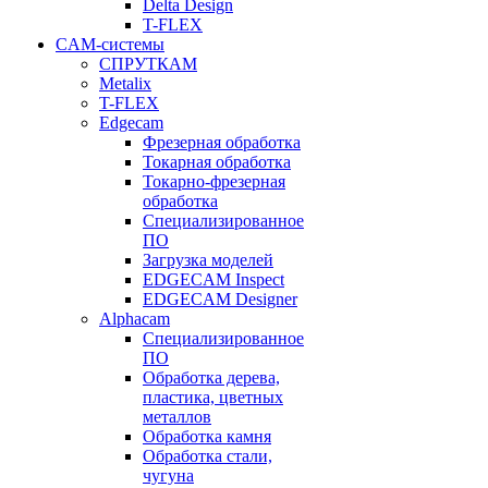
Delta Design
T-FLEX
CAM-системы
СПРУТКAM
Metalix
T-FLEX
Edgecam
Фрезерная обработка
Токарная обработка
Токарно-фрезерная
обработка
Специализированное
ПО
Загрузка моделей
EDGECAM Inspect
EDGECAM Designer
Alphacam
Специализированное
ПО
Обработка дерева,
пластика, цветных
металлов
Обработка камня
Обработка стали,
чугуна