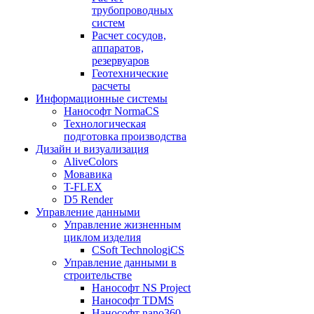
трубопроводных
систем
Расчет сосудов,
аппаратов,
резервуаров
Геотехнические
расчеты
Информационные системы
Нанософт NormaCS
Технологическая
подготовка производства
Дизайн и визуализация
AliveColors
Мовавика
T-FLEX
D5 Render
Управление данными
Управление жизненным
циклом изделия
CSoft TechnologiCS
Управление данными в
строительстве
Нанософт NS Project
Нанософт TDMS
Нанософт nano360