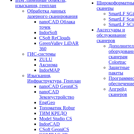
BIM Линейные объекты,
Широкоформатны
изыскания, генплан
сканеры
Обработка данных
SmartLF SGi
лазерного сканирования
SmartLF Sca
nanoCAD Облака
SmartLF SCi
точек
Аксессуары и
IndorSoft
обслуживание
CSoft ReClouds
сканеров
GreenValley LiDAR
Дополнител
360
оборудовани
ГИС-системы
сканерам
ZULU
Colortrac
Аксиома
Защитные
IndorMAP
пакеты
Изыскания,
Программн
Инфраструктура, Генплан
обеспечени
nanoCAD GeoniCS
Апгрейд
nanoCAD
сканеров
Землеустройство
EngGeo
Топоматик Robur
ТИМ КРЕДО
Model Studio CS
IndorCAD
CSoft GeoniCS