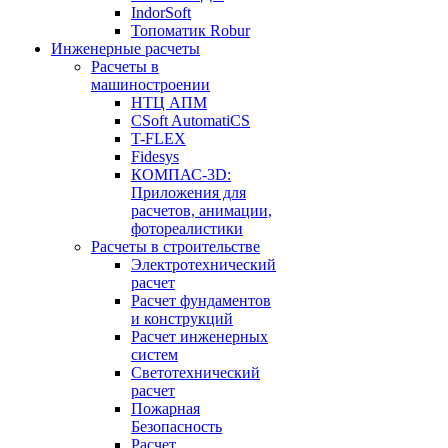
IndorSoft
Топоматик Robur
Инженерные расчеты
Расчеты в
машиностроении
НТЦ АПМ
CSoft AutomatiCS
T-FLEX
Fidesys
КОМПАС-3D:
Приложения для
расчетов, анимации,
фотореалистики
Расчеты в строительстве
Электротехнический
расчет
Расчет фундаментов
и конструкций
Расчет инженерных
систем
Светотехнический
расчет
Пожарная
Безопасность
Расчет