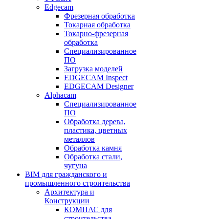
Edgecam
Фрезерная обработка
Токарная обработка
Токарно-фрезерная
обработка
Специализированное
ПО
Загрузка моделей
EDGECAM Inspect
EDGECAM Designer
Alphacam
Специализированное
ПО
Обработка дерева,
пластика, цветных
металлов
Обработка камня
Обработка стали,
чугуна
BIM для гражданского и
промышленного строительства
Архитектура и
Конструкции
КОМПАС для
строительства