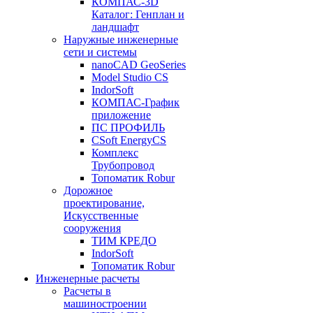
КОМПАС-3D
Каталог: Генплан и
ландшафт
Наружные инженерные
сети и системы
nanoCAD GeoSeries
Model Studio CS
IndorSoft
КОМПАС-График
приложение
ПС ПРОФИЛЬ
CSoft EnergyCS
Комплекс
Трубопровод
Топоматик Robur
Дорожное
проектирование,
Искусственные
сооружения
ТИМ КРЕДО
IndorSoft
Топоматик Robur
Инженерные расчеты
Расчеты в
машиностроении