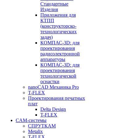
Стандартные
Изделия
Приложения для
КТПП
(конструкторско-
технологических
задач)
КОМПАС-3D: для
проектирования
радиоэлектронной
аппаратуры
КОМПАС-3D: для
проектирования
технологической
оснастки
nanoCAD Механика Pro
T-FLEX
Проектирования печатных
плат
Delta Design
T-FLEX
CAM-системы
СПРУТКAM
Metalix
T-FLEX