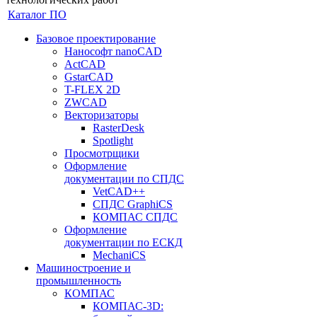
Каталог ПО
Базовое проектирование
Нанософт nanoCAD
ActCAD
GstarCAD
T-FLEX 2D
ZWCAD
Векторизаторы
RasterDesk
Spotlight
Просмотрщики
Оформление
документации по СПДС
VetCAD++
СПДС GraphiCS
КОМПАС СПДС
Оформление
документации по ЕСКД
MechaniCS
Машиностроение и
промышленность
КОМПАС
КОМПАС-3D: