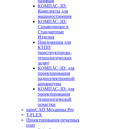
базовый
КОМПАС-3D:
Комплекты для
машиностроения
КОМПАС-3D:
Справочники и
Стандартные
Изделия
Приложения для
КТПП
(конструкторско-
технологических
задач)
КОМПАС-3D: для
проектирования
радиоэлектронной
аппаратуры
КОМПАС-3D: для
проектирования
технологической
оснастки
nanoCAD Механика Pro
T-FLEX
Проектирования печатных
плат