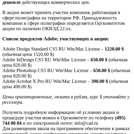
дешевле
действующих коммерческих цен.
В акции может принять участие компания, работающая в
сфере полиграфии на территории РФ. Принадлежность
компании к сфере полиграфии определяется Оргкомитетом
акции по наличию ОКВЭД 22.хх.
Список продуктов Adobe, участвующих в акции:
Adobe Design Standard CS5 RU Win/Mac License –
1220.00 $
(обычная цена 1520.00 $)
Adobe InDesign CS5 RU Win\Mac License –
650.00 $
(обычная
цена 820.00 $)
Adobe Photoshop CS5 RU Win\Mac License –
650.00 $
(обычная
цена 820.00 $)
Adobe Acrobat X Pro RU Win/Mac License –
390.00 $
(обычная
цена 490.00 $)
Цены ориентировочные, оплата в рублях, курс $ уточняйте у
реселлера.
Получить подробную информацию об условиях акции и
процедуре участия можно в Оргкомитете по телефону
(495)
744 00 04
и по электронной почте: info@cad.ru
Для размещения заказа на программное обеспечение в рамках
проводимой акции необходимо заполнить анкету участника