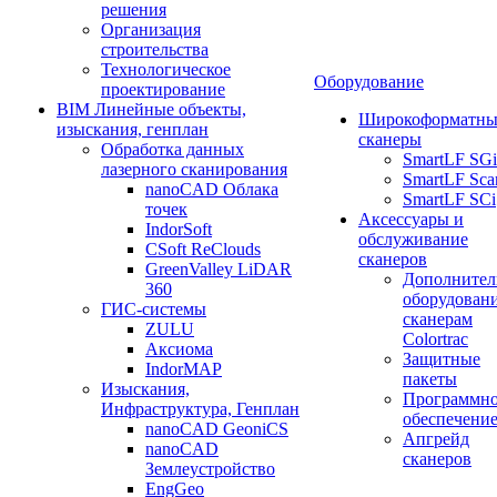
решения
Организация
строительства
Технологическое
Оборудование
проектирование
BIM Линейные объекты,
Широкоформатны
изыскания, генплан
сканеры
Обработка данных
SmartLF SGi
лазерного сканирования
SmartLF Sca
nanoCAD Облака
SmartLF SCi
точек
Аксессуары и
IndorSoft
обслуживание
CSoft ReClouds
сканеров
GreenValley LiDAR
Дополнител
360
оборудовани
ГИС-системы
сканерам
ZULU
Colortrac
Аксиома
Защитные
IndorMAP
пакеты
Изыскания,
Программн
Инфраструктура, Генплан
обеспечени
nanoCAD GeoniCS
Апгрейд
nanoCAD
сканеров
Землеустройство
EngGeo