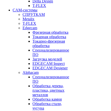
Delta Design
T-FLEX
CAM-системы
СПРУТКAM
Metalix
T-FLEX
Edgecam
Фрезерная обработка
Токарная обработка
Токарно-фрезерная
обработка
Специализированное
ПО
Загрузка моделей
EDGECAM Inspect
EDGECAM Designer
Alphacam
Специализированное
ПО
Обработка дерева,
пластика, цветных
металлов
Обработка камня
Обработка стали,
чугуна