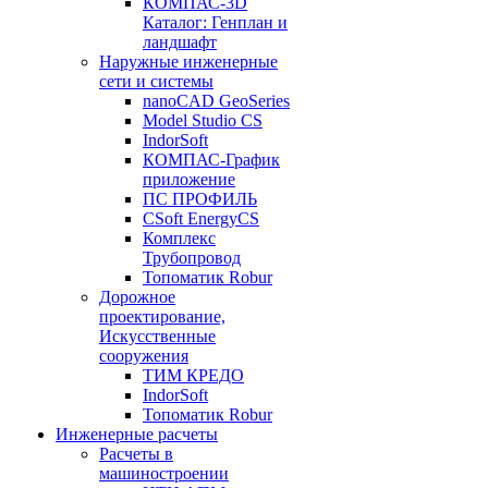
КОМПАС-3D
Каталог: Генплан и
ландшафт
Наружные инженерные
сети и системы
nanoCAD GeoSeries
Model Studio CS
IndorSoft
КОМПАС-График
приложение
ПС ПРОФИЛЬ
CSoft EnergyCS
Комплекс
Трубопровод
Топоматик Robur
Дорожное
проектирование,
Искусственные
сооружения
ТИМ КРЕДО
IndorSoft
Топоматик Robur
Инженерные расчеты
Расчеты в
машиностроении