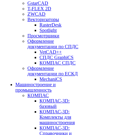
GstarCAD
T-FLEX 2D
ZWCAD
Векторизаторы
RasterDesk
Spotlight
Просмотрщики
Оформление
документации по СПДС
VetCAD++
СПДС GraphiCS
КОМПАС СПДС
Оформление
документации по ЕСКД
MechaniCS
Машиностроение и
промышленность
КОМПАС
КОМПАС-3D:
базовый
КОМПАС-3D:
Комплекты для
машиностроения
КОМПАС-3D:
Справочники и