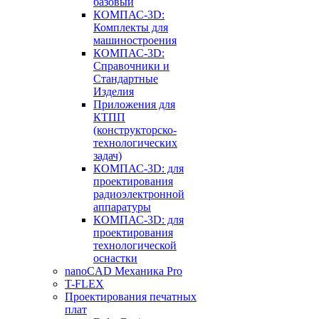
базовый
КОМПАС-3D:
Комплекты для
машиностроения
КОМПАС-3D:
Справочники и
Стандартные
Изделия
Приложения для
КТПП
(конструкторско-
технологических
задач)
КОМПАС-3D: для
проектирования
радиоэлектронной
аппаратуры
КОМПАС-3D: для
проектирования
технологической
оснастки
nanoCAD Механика Pro
T-FLEX
Проектирования печатных
плат