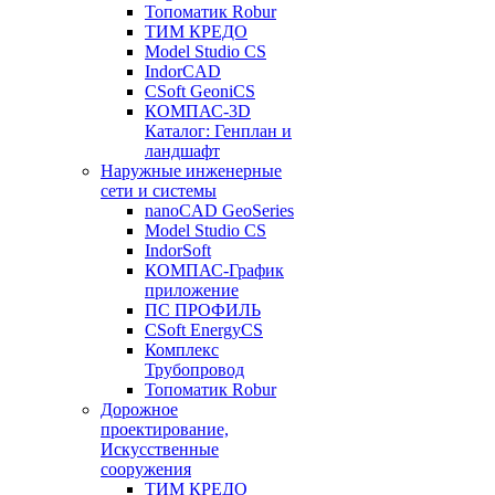
Топоматик Robur
ТИМ КРЕДО
Model Studio CS
IndorCAD
CSoft GeoniCS
КОМПАС-3D
Каталог: Генплан и
ландшафт
Наружные инженерные
сети и системы
nanoCAD GeoSeries
Model Studio CS
IndorSoft
КОМПАС-График
приложение
ПС ПРОФИЛЬ
CSoft EnergyCS
Комплекс
Трубопровод
Топоматик Robur
Дорожное
проектирование,
Искусственные
сооружения
ТИМ КРЕДО