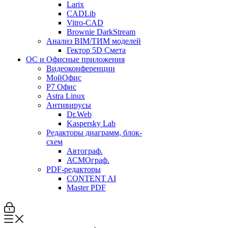
Larix
CADLib
Vitro-CAD
Brownie DarkStream
Анализ BIM/ТИМ моделей
Гектор 5D Смета
ОС и Офисные приложения
Видеоконференции
МойОфис
P7 Офис
Astra Linux
Антивирусы
Dr.Web
Kaspersky Lab
Редакторы диаграмм, блок-
схем
Автограф.
АСМОграф.
PDF-редакторы
CONTENT AI
Master PDF