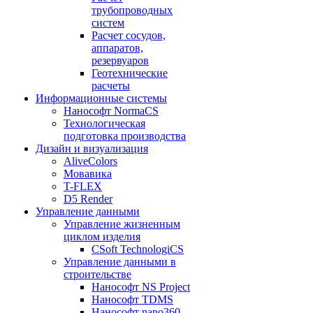
трубопроводных
систем
Расчет сосудов,
аппаратов,
резервуаров
Геотехнические
расчеты
Информационные системы
Нанософт NormaCS
Технологическая
подготовка производства
Дизайн и визуализация
AliveColors
Мовавика
T-FLEX
D5 Render
Управление данными
Управление жизненным
циклом изделия
CSoft TechnologiCS
Управление данными в
строительстве
Нанософт NS Project
Нанософт TDMS
Нанософт nano360