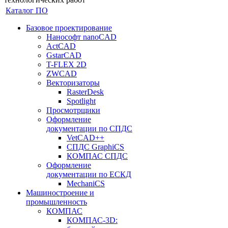
Каталог ПО
Базовое проектирование
Нанософт nanoCAD
ActCAD
GstarCAD
T-FLEX 2D
ZWCAD
Векторизаторы
RasterDesk
Spotlight
Просмотрщики
Оформление
документации по СПДС
VetCAD++
СПДС GraphiCS
КОМПАС СПДС
Оформление
документации по ЕСКД
MechaniCS
Машиностроение и
промышленность
КОМПАС
КОМПАС-3D: