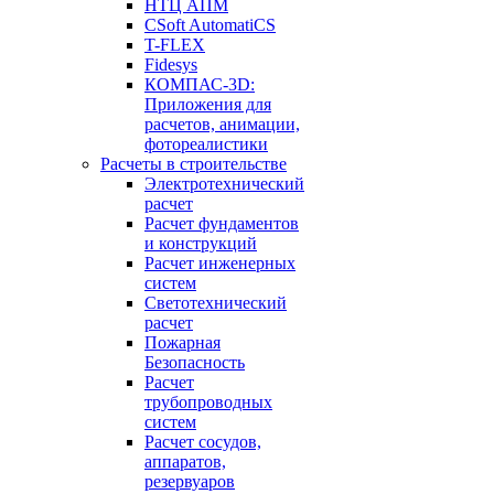
НТЦ АПМ
CSoft AutomatiCS
T-FLEX
Fidesys
КОМПАС-3D:
Приложения для
расчетов, анимации,
фотореалистики
Расчеты в строительстве
Электротехнический
расчет
Расчет фундаментов
и конструкций
Расчет инженерных
систем
Светотехнический
расчет
Пожарная
Безопасность
Расчет
трубопроводных
систем
Расчет сосудов,
аппаратов,
резервуаров