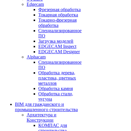
Edgecam
Фрезерная обработка
Токарная обработка
Токарно-фрезерная
обработка
Специализированное
ПО
Загрузка моделей
EDGECAM Inspect
EDGECAM Designer
Alphacam
Специализированное
ПО
Обработка дерева,
пластика, цветных
металлов
Обработка камня
Обработка стали,
чугуна
BIM для гражданского и
промышленного строительства
Архитектура и
Конструкции
КОМПАС для
строительства