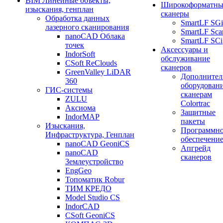
BIM Линейные объекты,
Широкоформатны
изыскания, генплан
сканеры
Обработка данных
SmartLF SGi
лазерного сканирования
SmartLF Sca
nanoCAD Облака
SmartLF SCi
точек
Аксессуары и
IndorSoft
обслуживание
CSoft ReClouds
сканеров
GreenValley LiDAR
Дополнител
360
оборудовани
ГИС-системы
сканерам
ZULU
Colortrac
Аксиома
Защитные
IndorMAP
пакеты
Изыскания,
Программн
Инфраструктура, Генплан
обеспечени
nanoCAD GeoniCS
Апгрейд
nanoCAD
сканеров
Землеустройство
EngGeo
Топоматик Robur
ТИМ КРЕДО
Model Studio CS
IndorCAD
CSoft GeoniCS