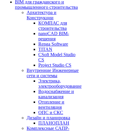
BIM для гражданского и
промышленного строительства
Архитектура и
Конструкции
КОМПАС для
строительства
nanoCAD BIM-
решения
Renga Software
TITAN
CSoft Model Studio
CS
Project Studio CS
Внутренние Инженерные
сети и системы
Электрика,
электрооборудование
Водоснабжение и
канализация
Отопление и
вентиляция
ОПС и СКС
Дизайн и планировка
ПЛАНОПЛАН
Комплексные САПР-