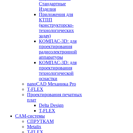
Стандартные
Изделия
Приложения для
КТПП
(конструкторско-
технологических
задач)
КОМПАС-3D: для
проектирования
радиоэлектронной
аппаратуры
КОМПАС-3D: для
проектирования
технологической
оснастки
nanoCAD Механика Pro
T-FLEX
Проектирования печатных
плат
Delta Design
T-FLEX
CAM-системы
СПРУТКAM
Metalix
T-FLEX