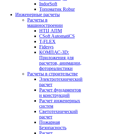
IndorSoft
Топоматик Robur
Инженерные расчеты
Расчеты в
машиностроении
НТЦ АПМ
CSoft AutomatiCS
T-FLEX
Fidesys
КОМПАС-3D:
Приложения для
расчетов, анимации,
фотореалистики
Расчеты в строительстве
Электротехнический
расчет
Расчет фундаментов
и конструкций
Расчет инженерных
систем
Светотехнический
расчет
Пожарная
Безопасность
Расчет