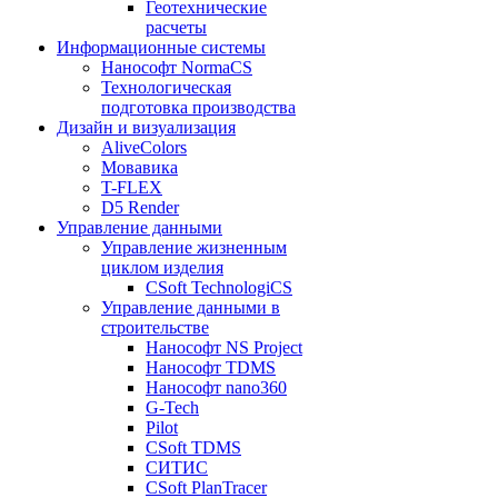
Геотехнические
расчеты
Информационные системы
Нанософт NormaCS
Технологическая
подготовка производства
Дизайн и визуализация
AliveColors
Мовавика
T-FLEX
D5 Render
Управление данными
Управление жизненным
циклом изделия
CSoft TechnologiCS
Управление данными в
строительстве
Нанософт NS Project
Нанософт TDMS
Нанософт nano360
G-Tech
Pilot
CSoft TDMS
СИТИС
CSoft PlanTracer