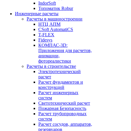
IndorSoft
Топоматик Robur
Инженерные расчеты
Расчеты в машиностроении
НТЦ АПМ
CSoft AutomatiCS
T-FLEX
Fidesys
КОМПАС-3D:
Приложения для расчетов,
анимации,
фотореалистики
Расчеты в строительстве
Электротехнический
расчет
Расчет фундаментов и
конструкций
Расчет инженерных
систем
Светотехнический расчет
Пожарная Безопасность
Расчет трубопроводных
систем
Расчет сосудов, аппаратов,
резервуаров