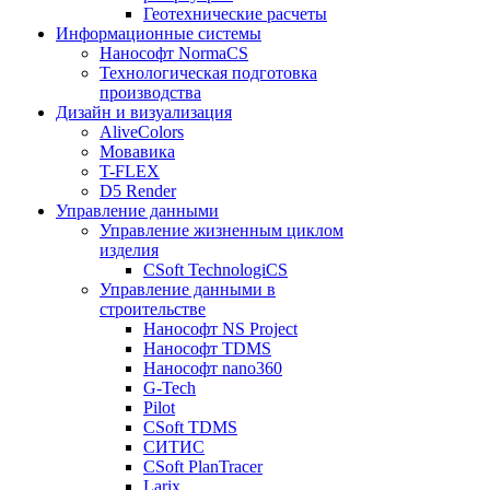
Геотехнические расчеты
Информационные системы
Нанософт NormaCS
Технологическая подготовка
производства
Дизайн и визуализация
AliveColors
Мовавика
T-FLEX
D5 Render
Управление данными
Управление жизненным циклом
изделия
CSoft TechnologiCS
Управление данными в
строительстве
Нанософт NS Project
Нанософт TDMS
Нанософт nano360
G-Tech
Pilot
CSoft TDMS
СИТИС
CSoft PlanTracer
Larix