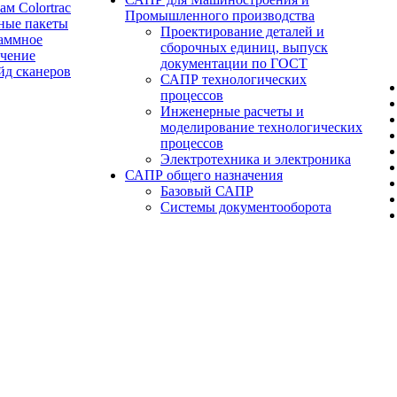
ам Colortrac
Промышленного производства
ные пакеты
Проектирование деталей и
аммное
сборочных единиц, выпуск
ечение
документации по ГОСТ
йд сканеров
САПР технологических
процессов
Инженерные расчеты и
моделирование технологических
процессов
Электротехника и электроника
САПР общего назначения
Базовый САПР
Системы документооборота