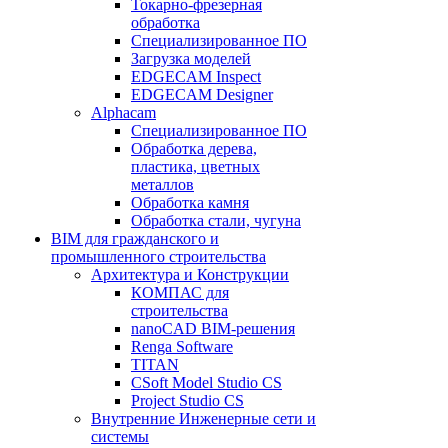
Токарно-фрезерная
обработка
Специализированное ПО
Загрузка моделей
EDGECAM Inspect
EDGECAM Designer
Alphacam
Специализированное ПО
Обработка дерева,
пластика, цветных
металлов
Обработка камня
Обработка стали, чугуна
BIM для гражданского и
промышленного строительства
Архитектура и Конструкции
КОМПАС для
строительства
nanoCAD BIM-решения
Renga Software
TITAN
CSoft Model Studio CS
Project Studio CS
Внутренние Инженерные сети и
системы