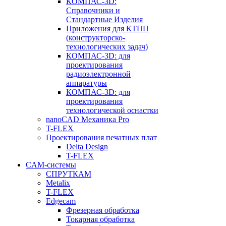
КОМПАС-3D:
Справочники и
Стандартные Изделия
Приложения для КТПП
(конструкторско-
технологических задач)
КОМПАС-3D: для
проектирования
радиоэлектронной
аппаратуры
КОМПАС-3D: для
проектирования
технологической оснастки
nanoCAD Механика Pro
T-FLEX
Проектирования печатных плат
Delta Design
T-FLEX
CAM-системы
СПРУТКAM
Metalix
T-FLEX
Edgecam
Фрезерная обработка
Токарная обработка