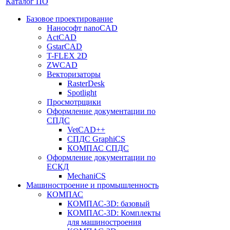
Каталог ПО
Базовое проектирование
Нанософт nanoCAD
ActCAD
GstarCAD
T-FLEX 2D
ZWCAD
Векторизаторы
RasterDesk
Spotlight
Просмотрщики
Оформление документации по
СПДС
VetCAD++
СПДС GraphiCS
КОМПАС СПДС
Оформление документации по
ЕСКД
MechaniCS
Машиностроение и промышленность
КОМПАС
КОМПАС-3D: базовый
КОМПАС-3D: Комплекты
для машиностроения