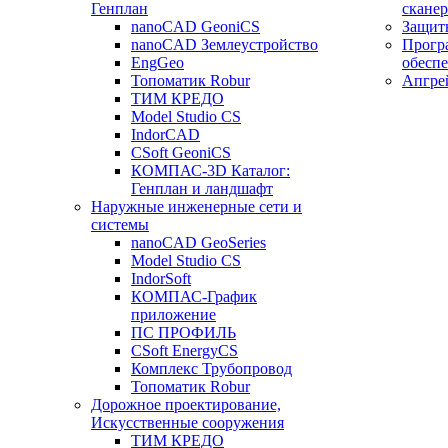
Генплан
сканер
nanoCAD GeoniCS
Защит
nanoCAD Землеустройство
Прогр
EngGeo
обесп
Топоматик Robur
Апгре
ТИМ КРЕДО
Model Studio CS
IndorCAD
CSoft GeoniCS
КОМПАС-3D Каталог:
Генплан и ландшафт
Наружные инженерные сети и
системы
nanoCAD GeoSeries
Model Studio CS
IndorSoft
КОМПАС-График
приложение
ПС ПРОФИЛЬ
CSoft EnergyCS
Комплекс Трубопровод
Топоматик Robur
Дорожное проектирование,
Искусственные сооружения
ТИМ КРЕДО