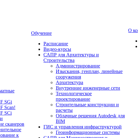
О к
Обучение
Расписание
Видео-курсы
САПР для Архитектуры и
Строительства
Администрирование
Изыскания, генплан, линейные
сооружения
Архитектура
Внутренние инженерные сети
матные
Технологическое
проектирование
LF SGi
Строительные конструкции и
F Scan!
расчеты
F SCi
Облачные решения Autodesk для
 и
BIM
ие сканеров
ГИС и управления инфраструктурой
нительное
Геоинформационные системы
ование к
САПР для Машиностроения и