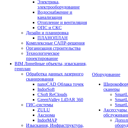
Электрика,
электрооборудование
Водоснабжение и
канализация
Отопление и вентиляция
ОПС и СКС
Дизайн и планировка
ПЛАНОПЛАН
Комплексные САПР-решения
Организация строительства
Технологическое
проектирование
BIM Линейные объекты, изыскания,
генплан
Обработка данных лазерного
Оборудование
сканирования
nanoCAD Облака точек
Широкофор
IndorSoft
сканеры
CSoft ReClouds
Smart
GreenValley LiDAR 360
SmartL
ГИС-системы
SmartL
ZULU
Аксессуары
Аксиома
обслуживан
IndorMAP
Допол
Изыскания, Инфраструктура,
оборуд