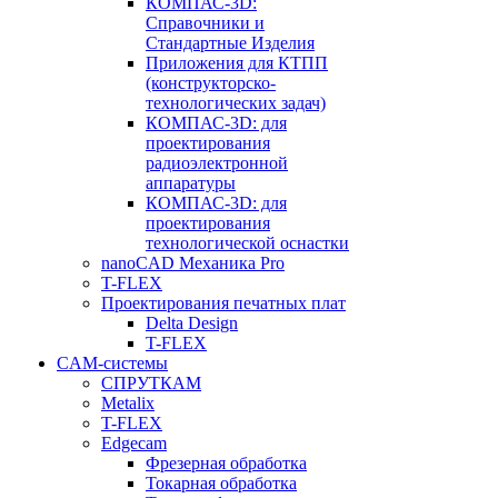
КОМПАС-3D:
Справочники и
Стандартные Изделия
Приложения для КТПП
(конструкторско-
технологических задач)
КОМПАС-3D: для
проектирования
радиоэлектронной
аппаратуры
КОМПАС-3D: для
проектирования
технологической оснастки
nanoCAD Механика Pro
T-FLEX
Проектирования печатных плат
Delta Design
T-FLEX
CAM-системы
СПРУТКAM
Metalix
T-FLEX
Edgecam
Фрезерная обработка
Токарная обработка