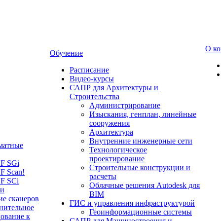
О к
Обучение
Расписание
Видео-курсы
САПР для Архитектуры и
Строительства
Администрирование
Изыскания, генплан, линейные
сооружения
Архитектура
Внутренние инженерные сети
матные
Технологическое
проектирование
LF SGi
Строительные конструкции и
F Scan!
расчеты
F SCi
Облачные решения Autodesk для
 и
BIM
ие сканеров
ГИС и управления инфраструктурой
нительное
Геоинформационные системы
ование к
САПР для Машиностроения и