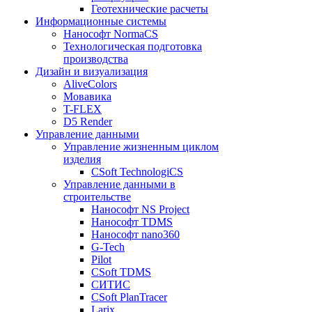
Геотехнические расчеты
Информационные системы
Нанософт NormaCS
Технологическая подготовка
производства
Дизайн и визуализация
AliveColors
Мовавика
T-FLEX
D5 Render
Управление данными
Управление жизненным циклом
изделия
CSoft TechnologiCS
Управление данными в
строительстве
Нанософт NS Project
Нанософт TDMS
Нанософт nano360
G-Tech
Pilot
CSoft TDMS
СИТИС
CSoft PlanTracer
Larix