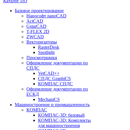
Каталог ПО
Базовое проектирование
Нанософт nanoCAD
ActCAD
GstarCAD
T-FLEX 2D
ZWCAD
Векторизаторы
RasterDesk
Spotlight
Просмотрщики
Оформление документации по
СПДС
VetCAD++
СПДС GraphiCS
КОМПАС СПДС
Оформление документации по
ЕСКД
MechaniCS
Машиностроение и промышленность
КОМПАС
КОМПАС-3D: базовый
КОМПАС-3D: Комплекты
для машиностроения