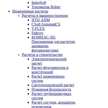
IndorSoft
Топоматик Robur
Инженерные расчеты
Расчеты в машиностроении
НТЦ АПМ
CSoft AutomatiCS
T-FLEX
Fidesys
КОМПАС-3D:
Приложения для расчетов,
анимации,
фотореалистики
Расчеты в строительстве
Электротехнический
расчет
Расчет фундаментов и
конструкций
Расчет инженерных
систем
Светотехнический расчет
Пожарная Безопасность
Расчет трубопроводных
систем
Расчет сосудов, аппаратов,
резервуаров