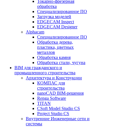
Токарно-фрезерная
обработка
Специализированное ПО
Загрузка моделей
EDGECAM Inspect
EDGECAM Designer
Alphacam
Специализированное ПО
Обработка дерева,
пластика, цветных
металлов
Обработка камня
Обработка стали, чугуна
BIM для гражданского и
промышленного строительства
Архитектура и Конструкции
КОМПАС для
строительства
nanoCAD BIM-решения
Renga Software
TITAN
CSoft Model Studio CS
Project Studio CS
Внутренние Инженерные сети и
системы