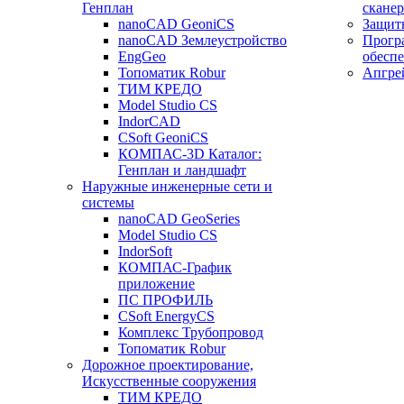
Генплан
сканер
nanoCAD GeoniCS
Защит
nanoCAD Землеустройство
Прогр
EngGeo
обесп
Топоматик Robur
Апгре
ТИМ КРЕДО
Model Studio CS
IndorCAD
CSoft GeoniCS
КОМПАС-3D Каталог:
Генплан и ландшафт
Наружные инженерные сети и
системы
nanoCAD GeoSeries
Model Studio CS
IndorSoft
КОМПАС-График
приложение
ПС ПРОФИЛЬ
CSoft EnergyCS
Комплекс Трубопровод
Топоматик Robur
Дорожное проектирование,
Искусственные сооружения
ТИМ КРЕДО