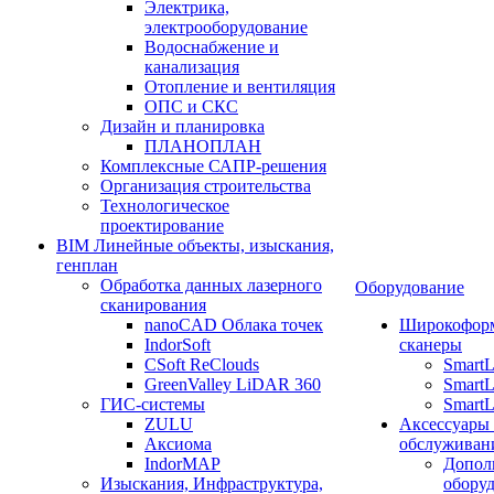
Электрика,
электрооборудование
Водоснабжение и
канализация
Отопление и вентиляция
ОПС и СКС
Дизайн и планировка
ПЛАНОПЛАН
Комплексные САПР-решения
Организация строительства
Технологическое
проектирование
BIM Линейные объекты, изыскания,
генплан
Обработка данных лазерного
Оборудование
сканирования
nanoCAD Облака точек
Широкофор
IndorSoft
сканеры
CSoft ReClouds
Smart
GreenValley LiDAR 360
SmartL
ГИС-системы
SmartL
ZULU
Аксессуары
Аксиома
обслуживан
IndorMAP
Допол
Изыскания, Инфраструктура,
оборуд