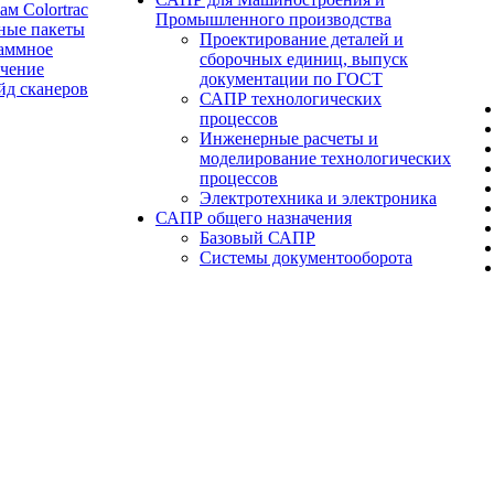
ам Colortrac
Промышленного производства
ные пакеты
Проектирование деталей и
аммное
сборочных единиц, выпуск
ечение
документации по ГОСТ
йд сканеров
САПР технологических
процессов
Инженерные расчеты и
моделирование технологических
процессов
Электротехника и электроника
САПР общего назначения
Базовый САПР
Системы документооборота