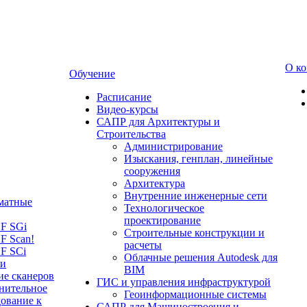
О к
Обучение
Расписание
Видео-курсы
САПР для Архитектуры и
Строительства
Администрирование
Изыскания, генплан, линейные
сооружения
Архитектура
Внутренние инженерные сети
матные
Технологическое
проектирование
LF SGi
Строительные конструкции и
F Scan!
расчеты
F SCi
Облачные решения Autodesk для
 и
BIM
ие сканеров
ГИС и управления инфраструктурой
нительное
Геоинформационные системы
ование к
САПР для Машиностроения и