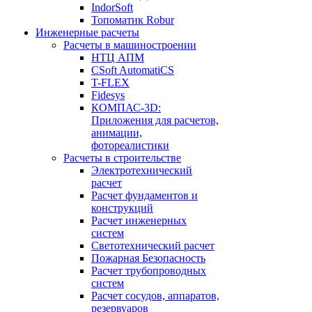
IndorSoft
Топоматик Robur
Инженерные расчеты
Расчеты в машиностроении
НТЦ АПМ
CSoft AutomatiCS
T-FLEX
Fidesys
КОМПАС-3D:
Приложения для расчетов,
анимации,
фотореалистики
Расчеты в строительстве
Электротехнический
расчет
Расчет фундаментов и
конструкций
Расчет инженерных
систем
Светотехнический расчет
Пожарная Безопасность
Расчет трубопроводных
систем
Расчет сосудов, аппаратов,
резервуаров