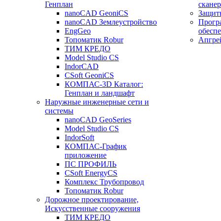
Генплан
сканер
nanoCAD GeoniCS
Защит
nanoCAD Землеустройство
Прогр
EngGeo
обесп
Топоматик Robur
Апгре
ТИМ КРЕДО
Model Studio CS
IndorCAD
CSoft GeoniCS
КОМПАС-3D Каталог:
Генплан и ландшафт
Наружные инженерные сети и
системы
nanoCAD GeoSeries
Model Studio CS
IndorSoft
КОМПАС-График
приложение
ПС ПРОФИЛЬ
CSoft EnergyCS
Комплекс Трубопровод
Топоматик Robur
Дорожное проектирование,
Искусственные сооружения
ТИМ КРЕДО