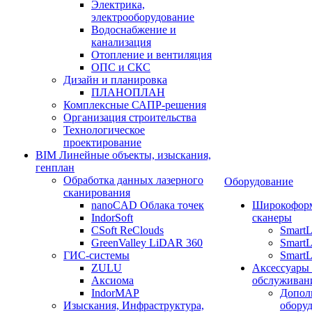
Электрика,
электрооборудование
Водоснабжение и
канализация
Отопление и вентиляция
ОПС и СКС
Дизайн и планировка
ПЛАНОПЛАН
Комплексные САПР-решения
Организация строительства
Технологическое
проектирование
BIM Линейные объекты, изыскания,
генплан
Обработка данных лазерного
Оборудование
сканирования
nanoCAD Облака точек
Широкофор
IndorSoft
сканеры
CSoft ReClouds
Smart
GreenValley LiDAR 360
SmartL
ГИС-системы
SmartL
ZULU
Аксессуары
Аксиома
обслуживан
IndorMAP
Допол
Изыскания, Инфраструктура,
оборуд