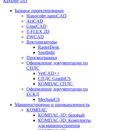
Каталог ПО
Базовое проектирование
Нанософт nanoCAD
ActCAD
GstarCAD
T-FLEX 2D
ZWCAD
Векторизаторы
RasterDesk
Spotlight
Просмотрщики
Оформление документации по
СПДС
VetCAD++
СПДС GraphiCS
КОМПАС СПДС
Оформление документации по
ЕСКД
MechaniCS
Машиностроение и промышленность
КОМПАС
КОМПАС-3D: базовый
КОМПАС-3D: Комплекты
для машиностроения