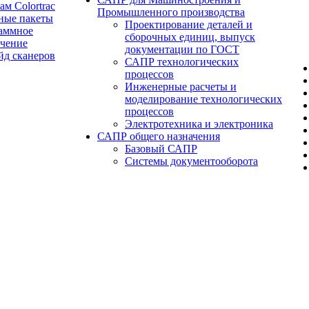
ам Colortrac
Промышленного производства
ные пакеты
Проектирование деталей и
аммное
сборочных единиц, выпуск
ечение
документации по ГОСТ
йд сканеров
САПР технологических
процессов
Инженерные расчеты и
моделирование технологических
процессов
Электротехника и электроника
САПР общего назначения
Базовый САПР
Системы документооборота