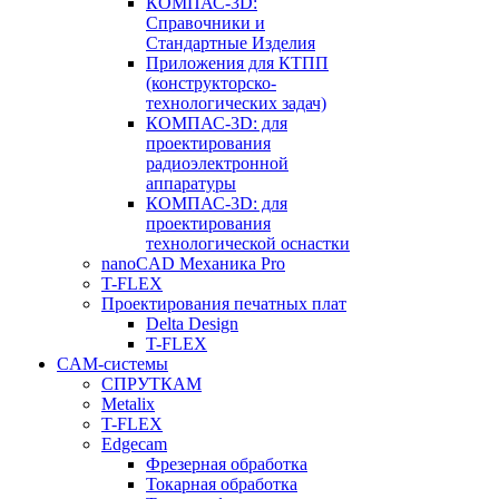
КОМПАС-3D:
Справочники и
Стандартные Изделия
Приложения для КТПП
(конструкторско-
технологических задач)
КОМПАС-3D: для
проектирования
радиоэлектронной
аппаратуры
КОМПАС-3D: для
проектирования
технологической оснастки
nanoCAD Механика Pro
T-FLEX
Проектирования печатных плат
Delta Design
T-FLEX
CAM-системы
СПРУТКAM
Metalix
T-FLEX
Edgecam
Фрезерная обработка
Токарная обработка