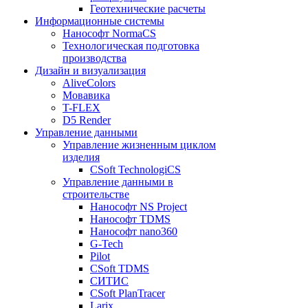
Геотехнические расчеты
Информационные системы
Нанософт NormaCS
Технологическая подготовка
производства
Дизайн и визуализация
AliveColors
Мовавика
T-FLEX
D5 Render
Управление данными
Управление жизненным циклом
изделия
CSoft TechnologiCS
Управление данными в
строительстве
Нанософт NS Project
Нанософт TDMS
Нанософт nano360
G-Tech
Pilot
CSoft TDMS
СИТИС
CSoft PlanTracer
Larix