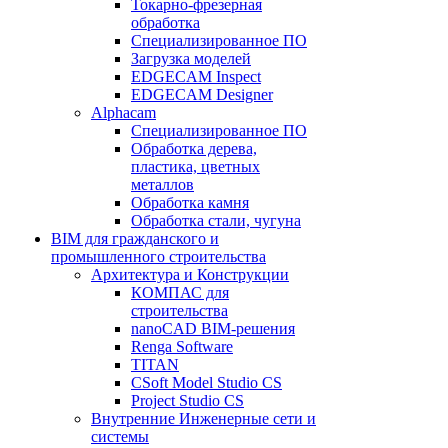
Токарно-фрезерная
обработка
Специализированное ПО
Загрузка моделей
EDGECAM Inspect
EDGECAM Designer
Alphacam
Специализированное ПО
Обработка дерева,
пластика, цветных
металлов
Обработка камня
Обработка стали, чугуна
BIM для гражданского и
промышленного строительства
Архитектура и Конструкции
КОМПАС для
строительства
nanoCAD BIM-решения
Renga Software
TITAN
CSoft Model Studio CS
Project Studio CS
Внутренние Инженерные сети и
системы