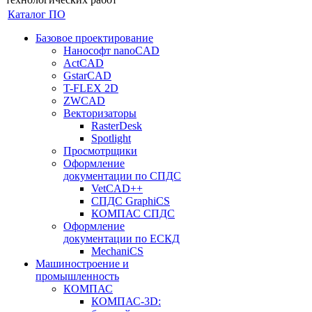
Каталог ПО
Базовое проектирование
Нанософт nanoCAD
ActCAD
GstarCAD
T-FLEX 2D
ZWCAD
Векторизаторы
RasterDesk
Spotlight
Просмотрщики
Оформление
документации по СПДС
VetCAD++
СПДС GraphiCS
КОМПАС СПДС
Оформление
документации по ЕСКД
MechaniCS
Машиностроение и
промышленность
КОМПАС
КОМПАС-3D: