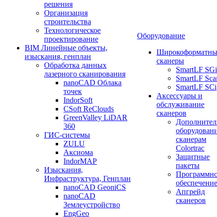
решения
Организация
строительства
Технологическое
Оборудование
проектирование
BIM Линейные объекты,
Широкоформатны
изыскания, генплан
сканеры
Обработка данных
SmartLF SGi
лазерного сканирования
SmartLF Sca
nanoCAD Облака
SmartLF SCi
точек
Аксессуары и
IndorSoft
обслуживание
CSoft ReClouds
сканеров
GreenValley LiDAR
Дополнител
360
оборудовани
ГИС-системы
сканерам
ZULU
Colortrac
Аксиома
Защитные
IndorMAP
пакеты
Изыскания,
Программн
Инфраструктура, Генплан
обеспечени
nanoCAD GeoniCS
Апгрейд
nanoCAD
сканеров
Землеустройство
EngGeo