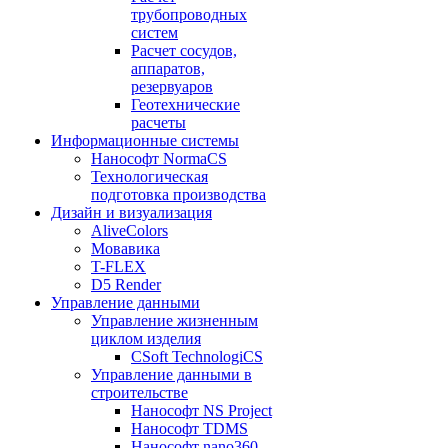
трубопроводных
систем
Расчет сосудов,
аппаратов,
резервуаров
Геотехнические
расчеты
Информационные системы
Нанософт NormaCS
Технологическая
подготовка производства
Дизайн и визуализация
AliveColors
Мовавика
T-FLEX
D5 Render
Управление данными
Управление жизненным
циклом изделия
CSoft TechnologiCS
Управление данными в
строительстве
Нанософт NS Project
Нанософт TDMS
Нанософт nano360