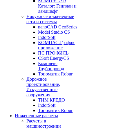
КОМПАС-3D
Каталог: Генплан и
ландшафт
Наружные инженерные
сети и системы
nanoCAD GeoSeries
Model Studio CS
IndorSoft
КОМПАС-График
приложение
ПС ПРОФИЛЬ
CSoft EnergyCS
Комплекс
Трубопровод
Топоматик Robur
Дорожное
проектирование,
Искусственные
сооружения
ТИМ КРЕДО
IndorSoft
Топоматик Robur
Инженерные расчеты
Расчеты в
машиностроении