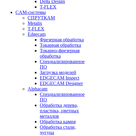
Delta Design
T-FLEX
CAM-системы
СПРУТКAM
Metalix
T-FLEX
Edgecam
Фрезерная обработка
Токарная обработка
Токарно-фрезерная
обработка
Специализированное
ПО
Загрузка моделей
EDGECAM Inspect
EDGECAM Designer
Alphacam
Специализированное
ПО
Обработка дерева,
пластика, цветных
металлов
Обработка камня
Обработка стали,
чугуна