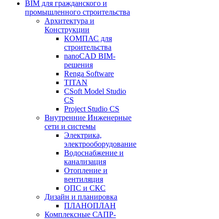
BIM для гражданского и
промышленного строительства
Архитектура и
Конструкции
КОМПАС для
строительства
nanoCAD BIM-
решения
Renga Software
TITAN
CSoft Model Studio
CS
Project Studio CS
Внутренние Инженерные
сети и системы
Электрика,
электрооборудование
Водоснабжение и
канализация
Отопление и
вентиляция
ОПС и СКС
Дизайн и планировка
ПЛАНОПЛАН
Комплексные САПР-