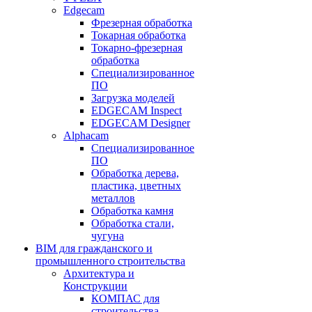
Edgecam
Фрезерная обработка
Токарная обработка
Токарно-фрезерная
обработка
Специализированное
ПО
Загрузка моделей
EDGECAM Inspect
EDGECAM Designer
Alphacam
Специализированное
ПО
Обработка дерева,
пластика, цветных
металлов
Обработка камня
Обработка стали,
чугуна
BIM для гражданского и
промышленного строительства
Архитектура и
Конструкции
КОМПАС для
строительства