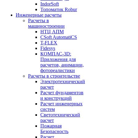
IndorSoft
Топоматик Robur
Инженерные расчеты
Расчеты в
машиностроении
НТЦ АПМ
CSoft AutomatiCS
T-FLEX
Fidesys
КОМПАС-3D:
Приложения для
расчетов, анимации,
фотореалистики
Расчеты в строительстве
Электротехнический
расчет
Расчет фундаментов
и конструкций
Расчет инженерных
систем
Светотехнический
расчет
Пожарная
Безопасность
Расчет