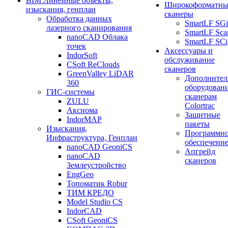
BIM Линейные объекты,
Широкоформатны
изыскания, генплан
сканеры
Обработка данных
SmartLF SGi
лазерного сканирования
SmartLF Sca
nanoCAD Облака
SmartLF SCi
точек
Аксессуары и
IndorSoft
обслуживание
CSoft ReClouds
сканеров
GreenValley LiDAR
Дополнител
360
оборудовани
ГИС-системы
сканерам
ZULU
Colortrac
Аксиома
Защитные
IndorMAP
пакеты
Изыскания,
Программн
Инфраструктура, Генплан
обеспечени
nanoCAD GeoniCS
Апгрейд
nanoCAD
сканеров
Землеустройство
EngGeo
Топоматик Robur
ТИМ КРЕДО
Model Studio CS
IndorCAD
CSoft GeoniCS