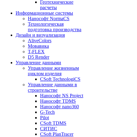
Геотехнические
расчеты
Информационные системы
Нанософт NormaCS
Технологическая
подготовка производства
Дизайн и визуализация
AliveColors
Мовавика
T-FLEX
D5 Render
Управление данными
Управление жизненным
циклом изделия
CSoft TechnologiCS
Управление данными в
строительстве
Нанософт NS Project
Нанософт TDMS
Нанософт nano360
G-Tech
Pilot
CSoft TDMS
СИТИС
CSoft PlanTracer