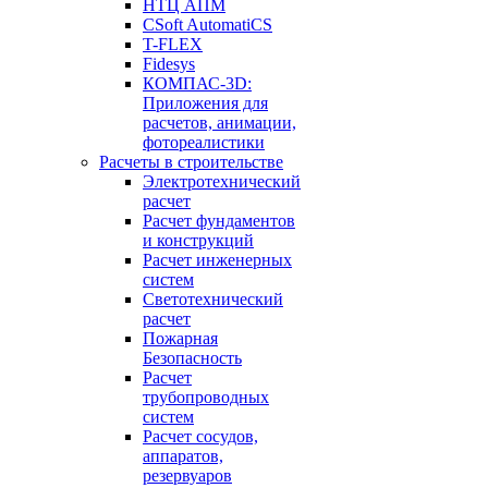
НТЦ АПМ
CSoft AutomatiCS
T-FLEX
Fidesys
КОМПАС-3D:
Приложения для
расчетов, анимации,
фотореалистики
Расчеты в строительстве
Электротехнический
расчет
Расчет фундаментов
и конструкций
Расчет инженерных
систем
Светотехнический
расчет
Пожарная
Безопасность
Расчет
трубопроводных
систем
Расчет сосудов,
аппаратов,
резервуаров