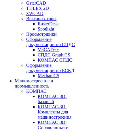
GstarCAD
T-FLEX 2D
ZWCAD
Векторизаторы
RasterDesk
Spotlight
Просмотрщики
Оформление
документации по СПДС
VetCAD++
СПДС GraphiCS
КОМПАС СПДС
Оформление
документации по ЕСКД
MechaniCS
Машиностроение и
промышленность
КОМПАС
КОМПАС-3D:
базовый
КОМПАС-3D:
Комплекты для
машиностроения
КОМПАС-3D:
Справочники и