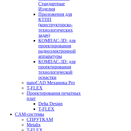
Стандартные
Изделия
Приложения для
КТПП
(конструкторско-
технологических
задач)
КОМПАС-3D: для
проектирования
радиоэлектронной
аппаратуры
КОМПАС-3D: для
проектирования
технологической
оснастки
nanoCAD Механика Pro
T-FLEX
Проектирования печатных
плат
Delta Design
T-FLEX
CAM-системы
СПРУТКAM
Metalix
T-FLEX