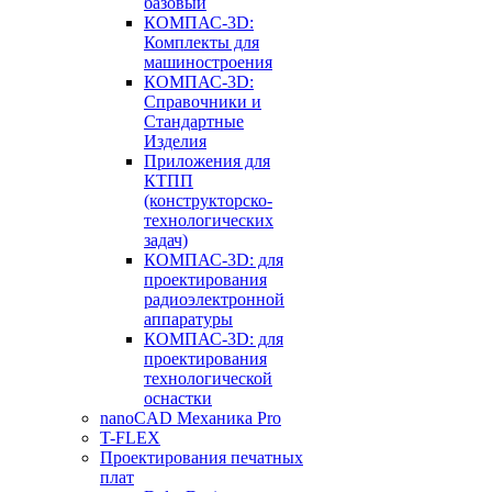
базовый
КОМПАС-3D:
Комплекты для
машиностроения
КОМПАС-3D:
Справочники и
Стандартные
Изделия
Приложения для
КТПП
(конструкторско-
технологических
задач)
КОМПАС-3D: для
проектирования
радиоэлектронной
аппаратуры
КОМПАС-3D: для
проектирования
технологической
оснастки
nanoCAD Механика Pro
T-FLEX
Проектирования печатных
плат