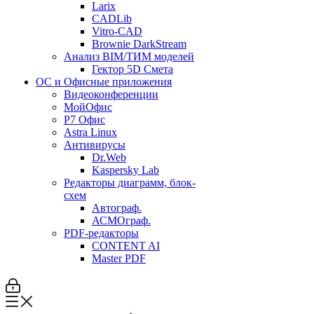
Larix
CADLib
Vitro-CAD
Brownie DarkStream
Анализ BIM/ТИМ моделей
Гектор 5D Смета
ОС и Офисные приложения
Видеоконференции
МойОфис
P7 Офис
Astra Linux
Антивирусы
Dr.Web
Kaspersky Lab
Редакторы диаграмм, блок-
схем
Автограф.
АСМОграф.
PDF-редакторы
CONTENT AI
Master PDF