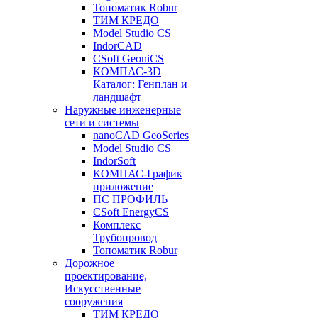
Топоматик Robur
ТИМ КРЕДО
Model Studio CS
IndorCAD
CSoft GeoniCS
КОМПАС-3D
Каталог: Генплан и
ландшафт
Наружные инженерные
сети и системы
nanoCAD GeoSeries
Model Studio CS
IndorSoft
КОМПАС-График
приложение
ПС ПРОФИЛЬ
CSoft EnergyCS
Комплекс
Трубопровод
Топоматик Robur
Дорожное
проектирование,
Искусственные
сооружения
ТИМ КРЕДО