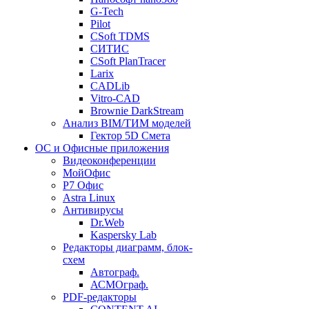
G-Tech
Pilot
CSoft TDMS
СИТИС
CSoft PlanTracer
Larix
CADLib
Vitro-CAD
Brownie DarkStream
Анализ BIM/ТИМ моделей
Гектор 5D Смета
ОС и Офисные приложения
Видеоконференции
МойОфис
P7 Офис
Astra Linux
Антивирусы
Dr.Web
Kaspersky Lab
Редакторы диаграмм, блок-
схем
Автограф.
АСМОграф.
PDF-редакторы