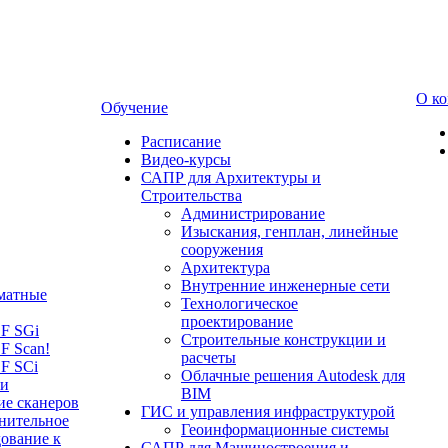
О к
Обучение
Расписание
Видео-курсы
САПР для Архитектуры и
Строительства
Администрирование
Изыскания, генплан, линейные
сооружения
Архитектура
Внутренние инженерные сети
матные
Технологическое
проектирование
LF SGi
Строительные конструкции и
F Scan!
расчеты
F SCi
Облачные решения Autodesk для
 и
BIM
ие сканеров
ГИС и управления инфраструктурой
нительное
Геоинформационные системы
ование к
САПР для Машиностроения и