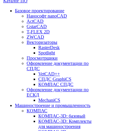
Каталог ПО
Базовое проектирование
Нанософт nanoCAD
ActCAD
GstarCAD
T-FLEX 2D
ZWCAD
Векторизаторы
RasterDesk
Spotlight
Просмотрщики
Оформление документации по
СПДС
VetCAD++
СПДС GraphiCS
КОМПАС СПДС
Оформление документации по
ЕСКД
MechaniCS
Машиностроение и промышленность
КОМПАС
КОМПАС-3D: базовый
КОМПАС-3D: Комплекты
для машиностроения