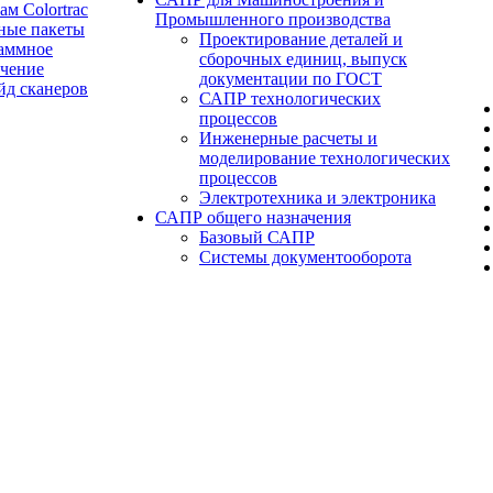
ам Colortrac
Промышленного производства
ные пакеты
Проектирование деталей и
аммное
сборочных единиц, выпуск
ечение
документации по ГОСТ
йд сканеров
САПР технологических
процессов
Инженерные расчеты и
моделирование технологических
процессов
Электротехника и электроника
САПР общего назначения
Базовый САПР
Системы документооборота