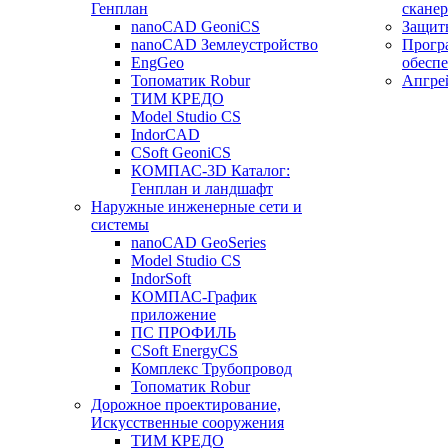
Генплан
сканер
nanoCAD GeoniCS
Защит
nanoCAD Землеустройство
Прогр
EngGeo
обесп
Топоматик Robur
Апгре
ТИМ КРЕДО
Model Studio CS
IndorCAD
CSoft GeoniCS
КОМПАС-3D Каталог:
Генплан и ландшафт
Наружные инженерные сети и
системы
nanoCAD GeoSeries
Model Studio CS
IndorSoft
КОМПАС-График
приложение
ПС ПРОФИЛЬ
CSoft EnergyCS
Комплекс Трубопровод
Топоматик Robur
Дорожное проектирование,
Искусственные сооружения
ТИМ КРЕДО