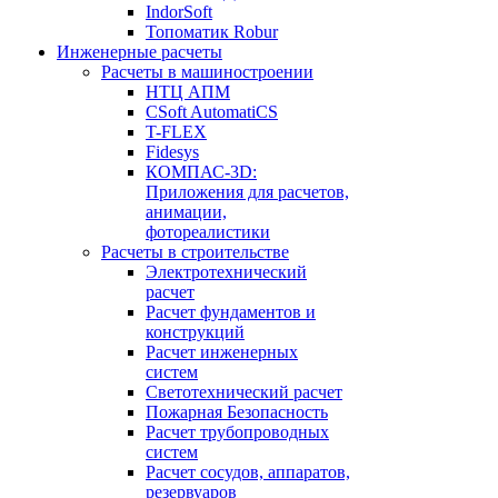
IndorSoft
Топоматик Robur
Инженерные расчеты
Расчеты в машиностроении
НТЦ АПМ
CSoft AutomatiCS
T-FLEX
Fidesys
КОМПАС-3D:
Приложения для расчетов,
анимации,
фотореалистики
Расчеты в строительстве
Электротехнический
расчет
Расчет фундаментов и
конструкций
Расчет инженерных
систем
Светотехнический расчет
Пожарная Безопасность
Расчет трубопроводных
систем
Расчет сосудов, аппаратов,
резервуаров