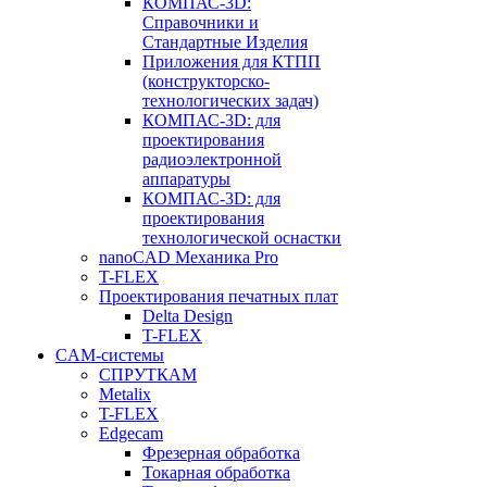
КОМПАС-3D:
Справочники и
Стандартные Изделия
Приложения для КТПП
(конструкторско-
технологических задач)
КОМПАС-3D: для
проектирования
радиоэлектронной
аппаратуры
КОМПАС-3D: для
проектирования
технологической оснастки
nanoCAD Механика Pro
T-FLEX
Проектирования печатных плат
Delta Design
T-FLEX
CAM-системы
СПРУТКAM
Metalix
T-FLEX
Edgecam
Фрезерная обработка
Токарная обработка