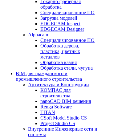
Токарно-фрезерная
обработка
Специализированное ПО
Загрузка моделей
EDGECAM Inspect
EDGECAM Designer
Alphacam
Специализированное ПО
Обработка дерева,
пластика, цветных
металлов
Обработка камня
Обработка стали, чугуна
BIM для гражданского и
промышленного строительства
Архитектура и Конструкции
КОМПАС для
строительства
nanoCAD BIM-решения
Renga Software
TITAN
CSoft Model Studio CS
Project Studio CS
Внутренние Инженерные сети и
системы