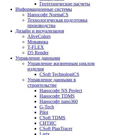
Геотехнические расчеты
Информационные системы
Нанософт NormaCS
Технологическая подготовка
производства
Дизайн и визуализация
AliveColors
Мовавика
T-FLEX
D5 Render
Управление данными
Управление жизненным циклом
изделия
CSoft TechnologiCS
Управление данными в
строительстве
Нанософт NS Project
Нанософт TDMS
Нанософт nano360
G-Tech
Pilot
CSoft TDMS
СИТИС
CSoft PlanTracer
Larix