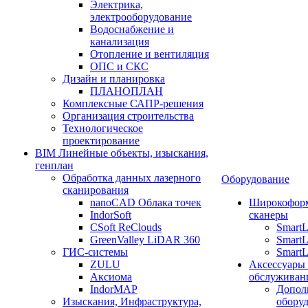
Электрика,
электрооборудование
Водоснабжение и
канализация
Отопление и вентиляция
ОПС и СКС
Дизайн и планировка
ПЛАНОПЛАН
Комплексные САПР-решения
Организация строительства
Технологическое
проектирование
BIM Линейные объекты, изыскания,
генплан
Обработка данных лазерного
Оборудование
сканирования
nanoCAD Облака точек
Широкофор
IndorSoft
сканеры
CSoft ReClouds
Smart
GreenValley LiDAR 360
SmartL
ГИС-системы
SmartL
ZULU
Аксессуары
Аксиома
обслуживан
IndorMAP
Допол
Изыскания, Инфраструктура,
оборуд