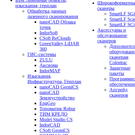
BIM Линейные объекты,
Широкоформатны
изыскания, генплан
сканеры
Обработка данных
SmartLF SGi
лазерного сканирования
SmartLF Sca
nanoCAD Облака
SmartLF SCi
точек
Аксессуары и
IndorSoft
обслуживание
CSoft ReClouds
сканеров
GreenValley LiDAR
Дополнител
360
оборудовани
ГИС-системы
сканерам
ZULU
Colortrac
Аксиома
Защитные
IndorMAP
пакеты
Изыскания,
Программн
Инфраструктура, Генплан
обеспечени
nanoCAD GeoniCS
Апгрейд
nanoCAD
сканеров
Землеустройство
EngGeo
Топоматик Robur
ТИМ КРЕДО
Model Studio CS
IndorCAD
CSoft GeoniCS