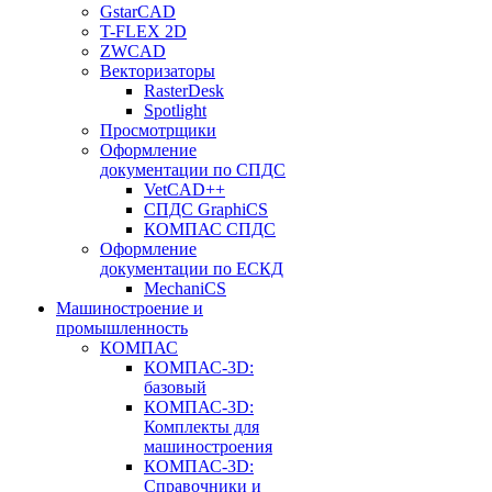
GstarCAD
T-FLEX 2D
ZWCAD
Векторизаторы
RasterDesk
Spotlight
Просмотрщики
Оформление
документации по СПДС
VetCAD++
СПДС GraphiCS
КОМПАС СПДС
Оформление
документации по ЕСКД
MechaniCS
Машиностроение и
промышленность
КОМПАС
КОМПАС-3D:
базовый
КОМПАС-3D:
Комплекты для
машиностроения
КОМПАС-3D:
Справочники и