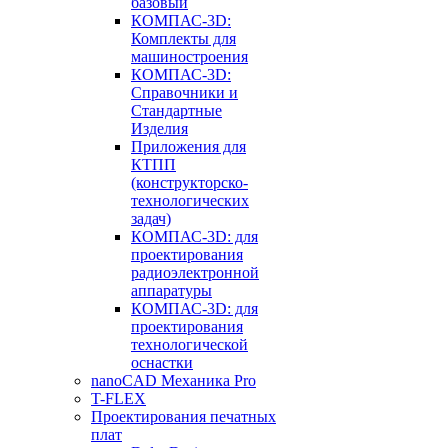
базовый
КОМПАС-3D:
Комплекты для
машиностроения
КОМПАС-3D:
Справочники и
Стандартные
Изделия
Приложения для
КТПП
(конструкторско-
технологических
задач)
КОМПАС-3D: для
проектирования
радиоэлектронной
аппаратуры
КОМПАС-3D: для
проектирования
технологической
оснастки
nanoCAD Механика Pro
T-FLEX
Проектирования печатных
плат