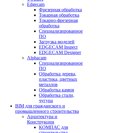
Edgecam
Фрезерная обработка
Токарная обработка
Токарно-фрезерная
обработка
Специализированное
ПО
Загрузка моделей
EDGECAM Inspect
EDGECAM Designer
Alphacam
Специализированное
ПО
Обработка дерева,
пластика, цветных
металлов
Обработка камня
Обработка стали,
чугуна
BIM для гражданского и
промышленного строительства
Архитектура и
Конструкции
КОМПАС для
строительства