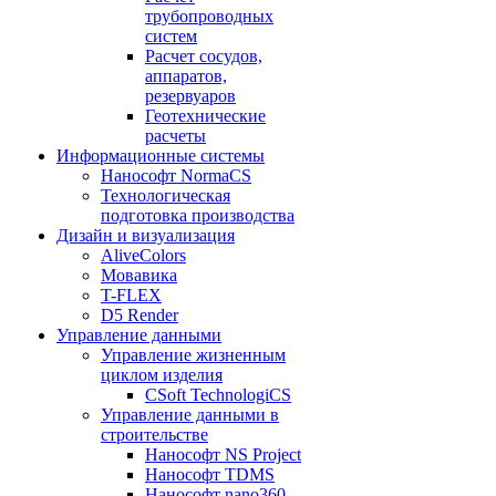
трубопроводных
систем
Расчет сосудов,
аппаратов,
резервуаров
Геотехнические
расчеты
Информационные системы
Нанософт NormaCS
Технологическая
подготовка производства
Дизайн и визуализация
AliveColors
Мовавика
T-FLEX
D5 Render
Управление данными
Управление жизненным
циклом изделия
CSoft TechnologiCS
Управление данными в
строительстве
Нанософт NS Project
Нанософт TDMS
Нанософт nano360