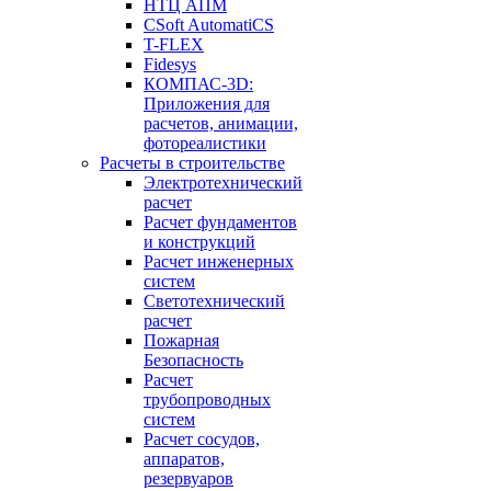
НТЦ АПМ
CSoft AutomatiCS
T-FLEX
Fidesys
КОМПАС-3D:
Приложения для
расчетов, анимации,
фотореалистики
Расчеты в строительстве
Электротехнический
расчет
Расчет фундаментов
и конструкций
Расчет инженерных
систем
Светотехнический
расчет
Пожарная
Безопасность
Расчет
трубопроводных
систем
Расчет сосудов,
аппаратов,
резервуаров