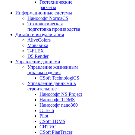
Геотехнические
расчеты
Информационные системы
Нанософт NormaCS
Технологическая
подготовка производства
Дизайн и визуализация
AliveColors
Мовавика
T-FLEX
D5 Render
Управление данными
Управление жизненным
циклом изделия
CSoft TechnologiCS
Управление данными в
строительстве
Нанософт NS Project
Нанософт TDMS
Нанософт nano360
G-Tech
Pilot
CSoft TDMS
СИТИС
CSoft PlanTracer