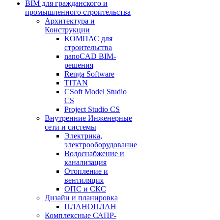
BIM для гражданского и
промышленного строительства
Архитектура и
Конструкции
КОМПАС для
строительства
nanoCAD BIM-
решения
Renga Software
TITAN
CSoft Model Studio
CS
Project Studio CS
Внутренние Инженерные
сети и системы
Электрика,
электрооборудование
Водоснабжение и
канализация
Отопление и
вентиляция
ОПС и СКС
Дизайн и планировка
ПЛАНОПЛАН
Комплексные САПР-