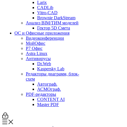
Larix
CADLib
Vitro-CAD
Brownie DarkStream
Анализ BIM/ТИМ моделей
Гектор 5D Смета
ОС и Офисные приложения
Видеоконференции
МойОфис
P7 Офис
Astra Linux
Антивирусы
Dr.Web
Kaspersky Lab
Редакторы диаграмм, блок-
схем
Автограф.
АСМОграф.
PDF-редакторы
CONTENT AI
Master PDF