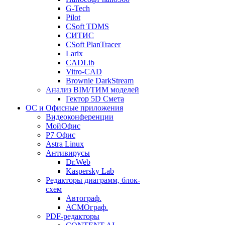
G-Tech
Pilot
CSoft TDMS
СИТИС
CSoft PlanTracer
Larix
CADLib
Vitro-CAD
Brownie DarkStream
Анализ BIM/ТИМ моделей
Гектор 5D Смета
ОС и Офисные приложения
Видеоконференции
МойОфис
P7 Офис
Astra Linux
Антивирусы
Dr.Web
Kaspersky Lab
Редакторы диаграмм, блок-
схем
Автограф.
АСМОграф.
PDF-редакторы