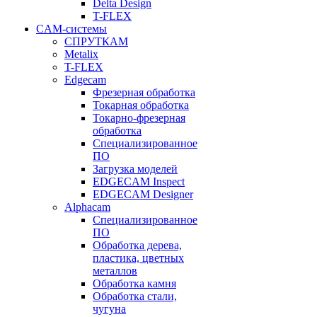
Delta Design
T-FLEX
CAM-системы
СПРУТКAM
Metalix
T-FLEX
Edgecam
Фрезерная обработка
Токарная обработка
Токарно-фрезерная
обработка
Специализированное
ПО
Загрузка моделей
EDGECAM Inspect
EDGECAM Designer
Alphacam
Специализированное
ПО
Обработка дерева,
пластика, цветных
металлов
Обработка камня
Обработка стали,
чугуна