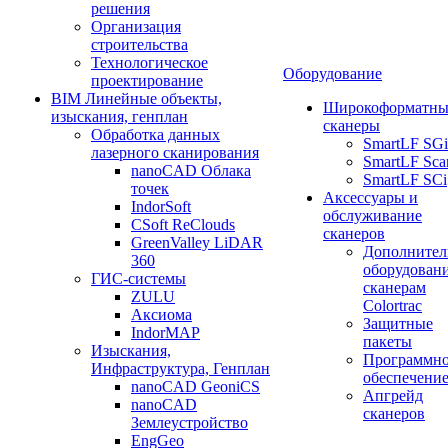
решения
Организация
строительства
Технологическое
Оборудование
проектирование
BIM Линейные объекты,
Широкоформатны
изыскания, генплан
сканеры
Обработка данных
SmartLF SGi
лазерного сканирования
SmartLF Sca
nanoCAD Облака
SmartLF SCi
точек
Аксессуары и
IndorSoft
обслуживание
CSoft ReClouds
сканеров
GreenValley LiDAR
Дополнител
360
оборудовани
ГИС-системы
сканерам
ZULU
Colortrac
Аксиома
Защитные
IndorMAP
пакеты
Изыскания,
Программн
Инфраструктура, Генплан
обеспечени
nanoCAD GeoniCS
Апгрейд
nanoCAD
сканеров
Землеустройство
EngGeo