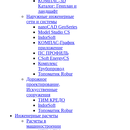
КОМПАС-3D
Каталог: Генплан и
ландшафт
Наружные инженерные
сети и системы
nanoCAD GeoSeries
Model Studio CS
IndorSoft
КОМПАС-График
приложение
ПС ПРОФИЛЬ
CSoft EnergyCS
Комплекс
Трубопровод
Топоматик Robur
Дорожное
проектирование,
Искусственные
сооружения
ТИМ КРЕДО
IndorSoft
Топоматик Robur
Инженерные расчеты
Расчеты в
машиностроении