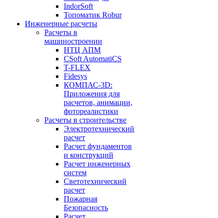
IndorSoft
Топоматик Robur
Инженерные расчеты
Расчеты в
машиностроении
НТЦ АПМ
CSoft AutomatiCS
T-FLEX
Fidesys
КОМПАС-3D:
Приложения для
расчетов, анимации,
фотореалистики
Расчеты в строительстве
Электротехнический
расчет
Расчет фундаментов
и конструкций
Расчет инженерных
систем
Светотехнический
расчет
Пожарная
Безопасность
Расчет