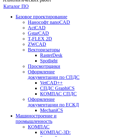
Каталог ПО
Базовое проектирование
Нанософт nanoCAD
ActCAD
GstarCAD
T-FLEX 2D
ZWCAD
Векторизаторы
RasterDesk
Spotlight
Просмотрщики
Оформление
документации по СПДС
VetCAD++
СПДС GraphiCS
КОМПАС СПДС
Оформление
документации по ЕСКД
MechaniCS
Машиностроение и
промышленность
КОМПАС
КОМПАС-3D: