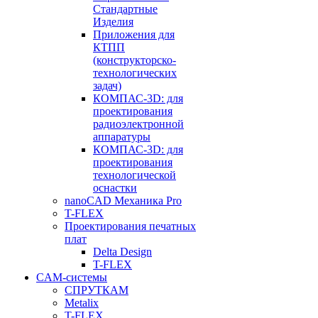
Стандартные
Изделия
Приложения для
КТПП
(конструкторско-
технологических
задач)
КОМПАС-3D: для
проектирования
радиоэлектронной
аппаратуры
КОМПАС-3D: для
проектирования
технологической
оснастки
nanoCAD Механика Pro
T-FLEX
Проектирования печатных
плат
Delta Design
T-FLEX
CAM-системы
СПРУТКAM
Metalix
T-FLEX