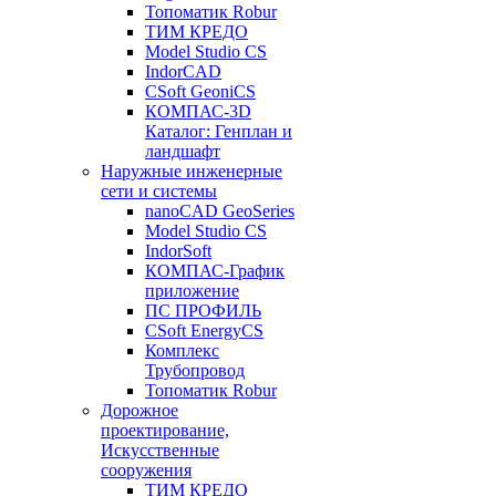
Топоматик Robur
ТИМ КРЕДО
Model Studio CS
IndorCAD
CSoft GeoniCS
КОМПАС-3D
Каталог: Генплан и
ландшафт
Наружные инженерные
сети и системы
nanoCAD GeoSeries
Model Studio CS
IndorSoft
КОМПАС-График
приложение
ПС ПРОФИЛЬ
CSoft EnergyCS
Комплекс
Трубопровод
Топоматик Robur
Дорожное
проектирование,
Искусственные
сооружения
ТИМ КРЕДО