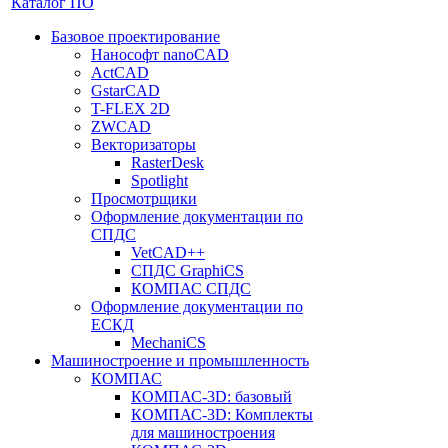
Каталог ПО
Базовое проектирование
Нанософт nanoCAD
ActCAD
GstarCAD
T-FLEX 2D
ZWCAD
Векторизаторы
RasterDesk
Spotlight
Просмотрщики
Оформление документации по
СПДС
VetCAD++
СПДС GraphiCS
КОМПАС СПДС
Оформление документации по
ЕСКД
MechaniCS
Машиностроение и промышленность
КОМПАС
КОМПАС-3D: базовый
КОМПАС-3D: Комплекты
для машиностроения