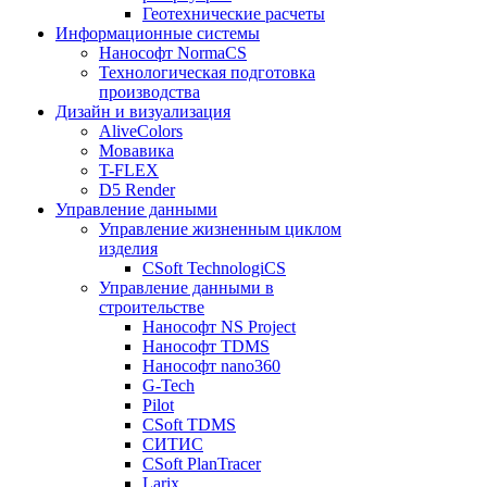
Геотехнические расчеты
Информационные системы
Нанософт NormaCS
Технологическая подготовка
производства
Дизайн и визуализация
AliveColors
Мовавика
T-FLEX
D5 Render
Управление данными
Управление жизненным циклом
изделия
CSoft TechnologiCS
Управление данными в
строительстве
Нанософт NS Project
Нанософт TDMS
Нанософт nano360
G-Tech
Pilot
CSoft TDMS
СИТИС
CSoft PlanTracer
Larix