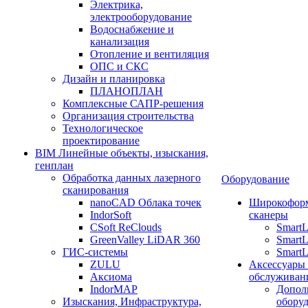
Электрика,
электрооборудование
Водоснабжение и
канализация
Отопление и вентиляция
ОПС и СКС
Дизайн и планировка
ПЛАНОПЛАН
Комплексные САПР-решения
Организация строительства
Технологическое
проектирование
BIM Линейные объекты, изыскания,
генплан
Обработка данных лазерного
Оборудование
сканирования
nanoCAD Облака точек
Широкофор
IndorSoft
сканеры
CSoft ReClouds
Smart
GreenValley LiDAR 360
SmartL
ГИС-системы
SmartL
ZULU
Аксессуары
Аксиома
обслуживан
IndorMAP
Допол
Изыскания, Инфраструктура,
оборуд