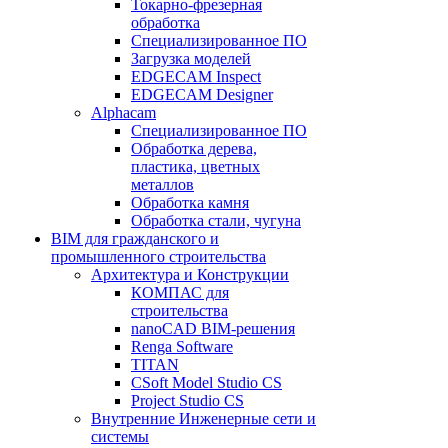
Токарно-фрезерная
обработка
Специализированное ПО
Загрузка моделей
EDGECAM Inspect
EDGECAM Designer
Alphacam
Специализированное ПО
Обработка дерева,
пластика, цветных
металлов
Обработка камня
Обработка стали, чугуна
BIM для гражданского и
промышленного строительства
Архитектура и Конструкции
КОМПАС для
строительства
nanoCAD BIM-решения
Renga Software
TITAN
CSoft Model Studio CS
Project Studio CS
Внутренние Инженерные сети и
системы