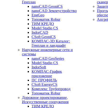
Генплан
сканер
nanoCAD GeoniCS
Защит
nanoCAD Землеустройство
Прогр
EngGeo
обесп
Топоматик Robur
Апгре
ТИМ КРЕДО
Model Studio CS
IndorCAD
CSoft GeoniCS
КОМПАС-3D Каталог:
Генплан и ландшафт
Наружные инженерные сети и
системы
nanoCAD GeoSeries
Model Studio CS
IndorSoft
КОМПАС-График
приложение
ПС ПРОФИЛЬ
CSoft EnergyCS
Комплекс Трубопровод
Топоматик Robur
Дорожное проектирование,
Искусственные сооружения
ТИМ КРЕДО