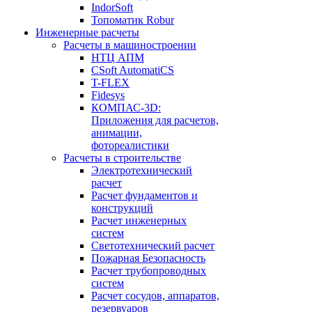
IndorSoft
Топоматик Robur
Инженерные расчеты
Расчеты в машиностроении
НТЦ АПМ
CSoft AutomatiCS
T-FLEX
Fidesys
КОМПАС-3D:
Приложения для расчетов,
анимации,
фотореалистики
Расчеты в строительстве
Электротехнический
расчет
Расчет фундаментов и
конструкций
Расчет инженерных
систем
Светотехнический расчет
Пожарная Безопасность
Расчет трубопроводных
систем
Расчет сосудов, аппаратов,
резервуаров