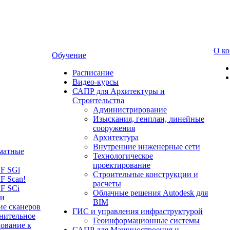
О к
Обучение
Расписание
Видео-курсы
САПР для Архитектуры и
Строительства
Администрирование
Изыскания, генплан, линейные
сооружения
Архитектура
Внутренние инженерные сети
матные
Технологическое
проектирование
LF SGi
Строительные конструкции и
F Scan!
расчеты
F SCi
Облачные решения Autodesk для
 и
BIM
ие сканеров
ГИС и управления инфраструктурой
нительное
Геоинформационные системы
ование к
САПР для Машиностроения и