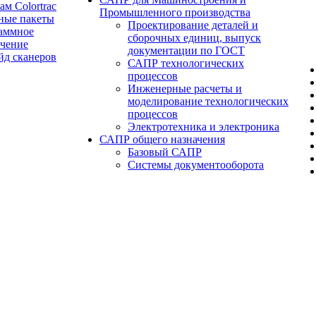
ам Colortrac
Промышленного производства
ные пакеты
Проектирование деталей и
аммное
сборочных единиц, выпуск
ечение
документации по ГОСТ
йд сканеров
САПР технологических
процессов
Инженерные расчеты и
моделирование технологических
процессов
Электротехника и электроника
САПР общего назначения
Базовый САПР
Системы документооборота