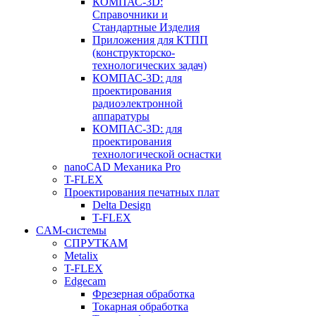
КОМПАС-3D:
Справочники и
Стандартные Изделия
Приложения для КТПП
(конструкторско-
технологических задач)
КОМПАС-3D: для
проектирования
радиоэлектронной
аппаратуры
КОМПАС-3D: для
проектирования
технологической оснастки
nanoCAD Механика Pro
T-FLEX
Проектирования печатных плат
Delta Design
T-FLEX
CAM-системы
СПРУТКAM
Metalix
T-FLEX
Edgecam
Фрезерная обработка
Токарная обработка