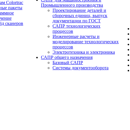
ам Colortrac
Промышленного производства
ные пакеты
Проектирование деталей и
аммное
сборочных единиц, выпуск
ечение
документации по ГОСТ
йд сканеров
САПР технологических
процессов
Инженерные расчеты и
моделирование технологических
процессов
Электротехника и электроника
САПР общего назначения
Базовый САПР
Системы документооборота