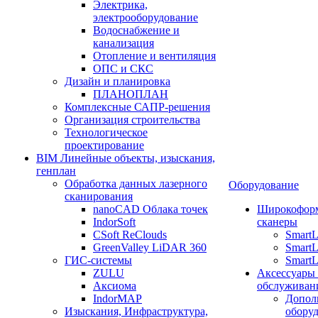
Электрика,
электрооборудование
Водоснабжение и
канализация
Отопление и вентиляция
ОПС и СКС
Дизайн и планировка
ПЛАНОПЛАН
Комплексные САПР-решения
Организация строительства
Технологическое
проектирование
BIM Линейные объекты, изыскания,
генплан
Обработка данных лазерного
Оборудование
сканирования
nanoCAD Облака точек
Широкофор
IndorSoft
сканеры
CSoft ReClouds
Smart
GreenValley LiDAR 360
SmartL
ГИС-системы
SmartL
ZULU
Аксессуары
Аксиома
обслуживан
IndorMAP
Допол
Изыскания, Инфраструктура,
оборуд