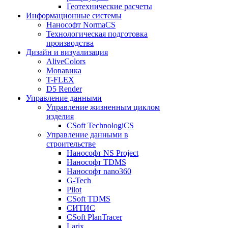
Геотехнические расчеты
Информационные системы
Нанософт NormaCS
Технологическая подготовка
производства
Дизайн и визуализация
AliveColors
Мовавика
T-FLEX
D5 Render
Управление данными
Управление жизненным циклом
изделия
CSoft TechnologiCS
Управление данными в
строительстве
Нанософт NS Project
Нанософт TDMS
Нанософт nano360
G-Tech
Pilot
CSoft TDMS
СИТИС
CSoft PlanTracer
Larix