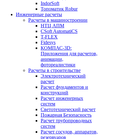
IndorSoft
Топоматик Robur
Инженерные расчеты
Расчеты в машиностроении
НТЦ АПМ
CSoft AutomatiCS
T-FLEX
Fidesys
КОМПАС-3D:
Приложения для расчетов,
анимации,
фотореалистики
Расчеты в строительстве
Электротехнический
расчет
Расчет фундаментов и
конструкций
Расчет инженерных
систем
Светотехнический расчет
Пожарная Безопасность
Расчет трубопроводных
систем
Расчет сосудов, аппаратов,
резервуаров