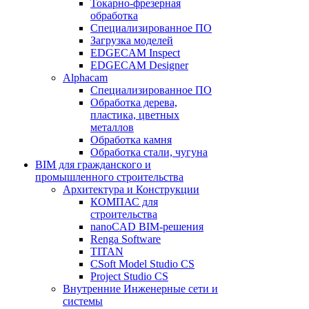
Токарно-фрезерная
обработка
Специализированное ПО
Загрузка моделей
EDGECAM Inspect
EDGECAM Designer
Alphacam
Специализированное ПО
Обработка дерева,
пластика, цветных
металлов
Обработка камня
Обработка стали, чугуна
BIM для гражданского и
промышленного строительства
Архитектура и Конструкции
КОМПАС для
строительства
nanoCAD BIM-решения
Renga Software
TITAN
CSoft Model Studio CS
Project Studio CS
Внутренние Инженерные сети и
системы