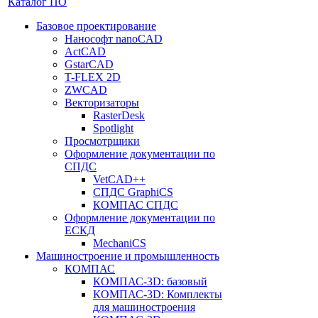
Каталог ПО
Базовое проектирование
Нанософт nanoCAD
ActCAD
GstarCAD
T-FLEX 2D
ZWCAD
Векторизаторы
RasterDesk
Spotlight
Просмотрщики
Оформление документации по
СПДС
VetCAD++
СПДС GraphiCS
КОМПАС СПДС
Оформление документации по
ЕСКД
MechaniCS
Машиностроение и промышленность
КОМПАС
КОМПАС-3D: базовый
КОМПАС-3D: Комплекты
для машиностроения