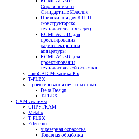
КОМПАС-3D:
Справочники и
Стандартные Изделия
Приложения для КТПП
(конструкторско-
технологических задач)
КОМПАС-3D: для
проектирования
радиоэлектронной
аппаратуры
КОМПАС-3D: для
проектирования
технологической оснастки
nanoCAD Механика Pro
T-FLEX
Проектирования печатных плат
Delta Design
T-FLEX
CAM-системы
СПРУТКAM
Metalix
T-FLEX
Edgecam
Фрезерная обработка
Токарная обработка