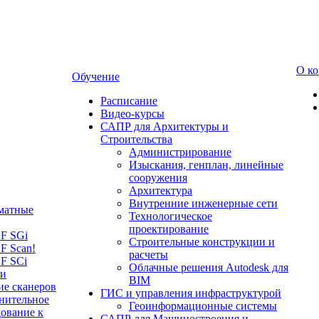
О к
Обучение
Расписание
Видео-курсы
САПР для Архитектуры и
Строительства
Администрирование
Изыскания, генплан, линейные
сооружения
Архитектура
Внутренние инженерные сети
матные
Технологическое
проектирование
LF SGi
Строительные конструкции и
F Scan!
расчеты
F SCi
Облачные решения Autodesk для
 и
BIM
ие сканеров
ГИС и управления инфраструктурой
нительное
Геоинформационные системы
ование к
САПР для Машиностроения и