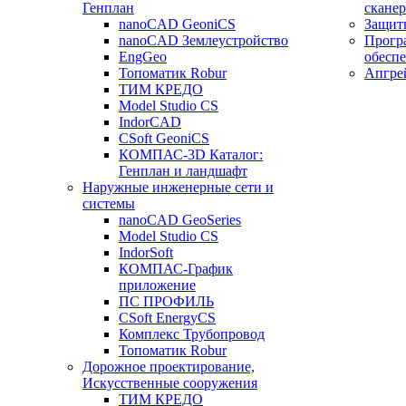
Генплан
сканер
nanoCAD GeoniCS
Защит
nanoCAD Землеустройство
Прогр
EngGeo
обесп
Топоматик Robur
Апгре
ТИМ КРЕДО
Model Studio CS
IndorCAD
CSoft GeoniCS
КОМПАС-3D Каталог:
Генплан и ландшафт
Наружные инженерные сети и
системы
nanoCAD GeoSeries
Model Studio CS
IndorSoft
КОМПАС-График
приложение
ПС ПРОФИЛЬ
CSoft EnergyCS
Комплекс Трубопровод
Топоматик Robur
Дорожное проектирование,
Искусственные сооружения
ТИМ КРЕДО