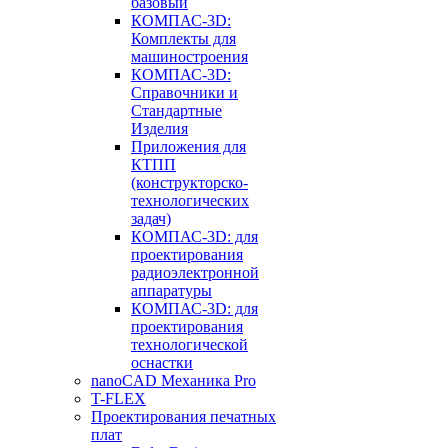
базовый
КОМПАС-3D:
Комплекты для
машиностроения
КОМПАС-3D:
Справочники и
Стандартные
Изделия
Приложения для
КТПП
(конструкторско-
технологических
задач)
КОМПАС-3D: для
проектирования
радиоэлектронной
аппаратуры
КОМПАС-3D: для
проектирования
технологической
оснастки
nanoCAD Механика Pro
T-FLEX
Проектирования печатных
плат