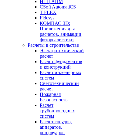
НТЦ АПМ
CSoft AutomatiCS
T-FLEX
Fidesys
КОМПАС-3D:
Приложения для
расчетов, анимации,
фотореалистики
Расчеты в строительстве
Электротехнический
расчет
Расчет фундаментов
и конструкций
Расчет инженерных
систем
Светотехнический
расчет
Пожарная
Безопасность
Расчет
трубопроводных
систем
Расчет сосудов,
аппаратов,
резервуаров