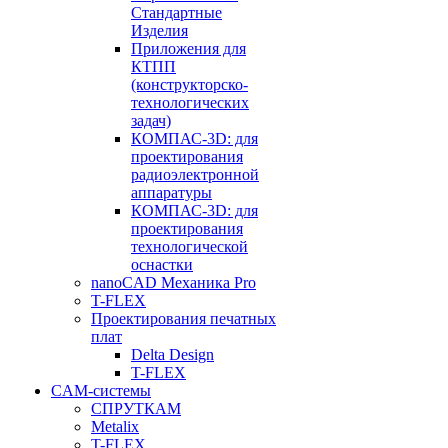
Стандартные
Изделия
Приложения для
КТПП
(конструкторско-
технологических
задач)
КОМПАС-3D: для
проектирования
радиоэлектронной
аппаратуры
КОМПАС-3D: для
проектирования
технологической
оснастки
nanoCAD Механика Pro
T-FLEX
Проектирования печатных
плат
Delta Design
T-FLEX
CAM-системы
СПРУТКAM
Metalix
T-FLEX