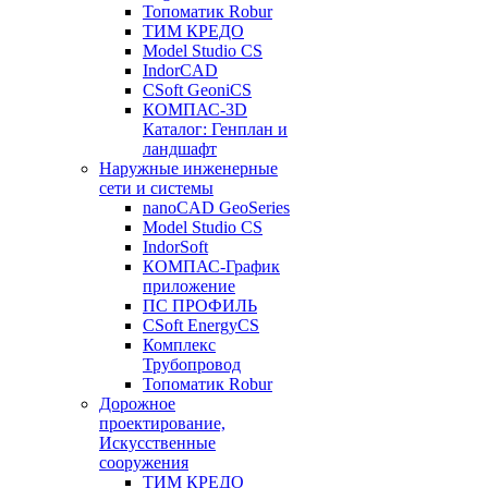
Топоматик Robur
ТИМ КРЕДО
Model Studio CS
IndorCAD
CSoft GeoniCS
КОМПАС-3D
Каталог: Генплан и
ландшафт
Наружные инженерные
сети и системы
nanoCAD GeoSeries
Model Studio CS
IndorSoft
КОМПАС-График
приложение
ПС ПРОФИЛЬ
CSoft EnergyCS
Комплекс
Трубопровод
Топоматик Robur
Дорожное
проектирование,
Искусственные
сооружения
ТИМ КРЕДО