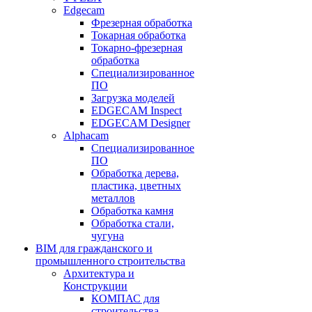
Edgecam
Фрезерная обработка
Токарная обработка
Токарно-фрезерная
обработка
Специализированное
ПО
Загрузка моделей
EDGECAM Inspect
EDGECAM Designer
Alphacam
Специализированное
ПО
Обработка дерева,
пластика, цветных
металлов
Обработка камня
Обработка стали,
чугуна
BIM для гражданского и
промышленного строительства
Архитектура и
Конструкции
КОМПАС для
строительства