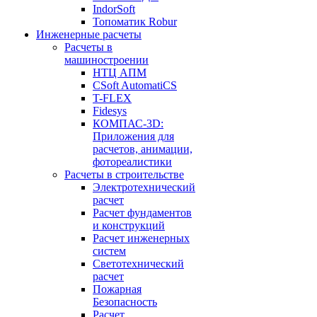
IndorSoft
Топоматик Robur
Инженерные расчеты
Расчеты в
машиностроении
НТЦ АПМ
CSoft AutomatiCS
T-FLEX
Fidesys
КОМПАС-3D:
Приложения для
расчетов, анимации,
фотореалистики
Расчеты в строительстве
Электротехнический
расчет
Расчет фундаментов
и конструкций
Расчет инженерных
систем
Светотехнический
расчет
Пожарная
Безопасность
Расчет