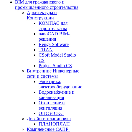
BIM для гражданского и
промышленного строительства
Архитектура и
Конструкции
КОМПАС для
строительства
nanoCAD BIM-
решения
Renga Software
TITAN
CSoft Model Studio
CS
Project Studio CS
Внутренние Инженерные
сети и системы
Электрика,
электрооборудование
Водоснабжение и
канализация
Отопление и
вентиляция
ОПС и СКС
Дизайн и планировка
ПЛАНОПЛАН
Комплексные САПР-