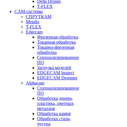
Delta Design
T-FLEX
CAM-системы
СПРУТКAM
Metalix
T-FLEX
Edgecam
Фрезерная обработка
Токарная обработка
Токарно-фрезерная
обработка
Специализированное
ПО
Загрузка моделей
EDGECAM Inspect
EDGECAM Designer
Alphacam
Специализированное
ПО
Обработка дерева,
пластика, цветных
металлов
Обработка камня
Обработка стали,
чугуна