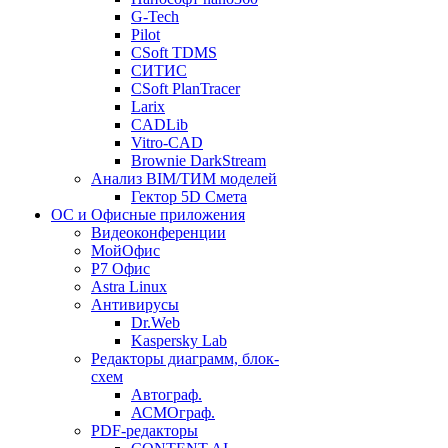
G-Tech
Pilot
CSoft TDMS
СИТИС
CSoft PlanTracer
Larix
CADLib
Vitro-CAD
Brownie DarkStream
Анализ BIM/ТИМ моделей
Гектор 5D Смета
ОС и Офисные приложения
Видеоконференции
МойОфис
P7 Офис
Astra Linux
Антивирусы
Dr.Web
Kaspersky Lab
Редакторы диаграмм, блок-
схем
Автограф.
АСМОграф.
PDF-редакторы