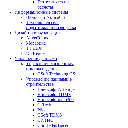
Геотехнические
расчеты
Информационные системы
Нанософт NormaCS
Технологическая
подготовка производства
Дизайн и визуализация
AliveColors
Мовавика
T-FLEX
D5 Render
Управление данными
Управление жизненным
циклом изделия
CSoft TechnologiCS
Управление данными в
строительстве
Нанософт NS Project
Нанософт TDMS
Нанософт nano360
G-Tech
Pilot
CSoft TDMS
СИТИС
CSoft PlanTracer