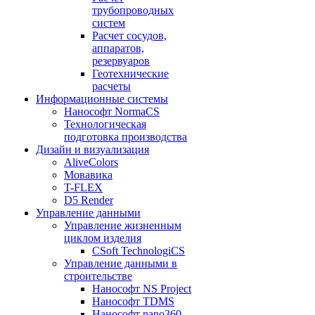
трубопроводных
систем
Расчет сосудов,
аппаратов,
резервуаров
Геотехнические
расчеты
Информационные системы
Нанософт NormaCS
Технологическая
подготовка производства
Дизайн и визуализация
AliveColors
Мовавика
T-FLEX
D5 Render
Управление данными
Управление жизненным
циклом изделия
CSoft TechnologiCS
Управление данными в
строительстве
Нанософт NS Project
Нанософт TDMS
Нанософт nano360