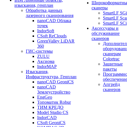
BIM Линейные объекты,
Широкоформатны
изыскания, генплан
сканеры
Обработка данных
SmartLF SGi
лазерного сканирования
SmartLF Sca
nanoCAD Облака
SmartLF SCi
точек
Аксессуары и
IndorSoft
обслуживание
CSoft ReClouds
сканеров
GreenValley LiDAR
Дополнител
360
оборудовани
ГИС-системы
сканерам
ZULU
Colortrac
Аксиома
Защитные
IndorMAP
пакеты
Изыскания,
Программн
Инфраструктура, Генплан
обеспечени
nanoCAD GeoniCS
Апгрейд
nanoCAD
сканеров
Землеустройство
EngGeo
Топоматик Robur
ТИМ КРЕДО
Model Studio CS
IndorCAD
CSoft GeoniCS