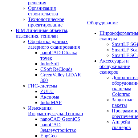
решения
Организация
строительства
Технологическое
Оборудование
проектирование
BIM Линейные объекты,
Широкоформатны
изыскания, генплан
сканеры
Обработка данных
SmartLF SGi
лазерного сканирования
SmartLF Sca
nanoCAD Облака
SmartLF SCi
точек
Аксессуары и
IndorSoft
обслуживание
CSoft ReClouds
сканеров
GreenValley LiDAR
Дополнител
360
оборудовани
ГИС-системы
сканерам
ZULU
Colortrac
Аксиома
Защитные
IndorMAP
пакеты
Изыскания,
Программн
Инфраструктура, Генплан
обеспечени
nanoCAD GeoniCS
Апгрейд
nanoCAD
сканеров
Землеустройство
EngGeo