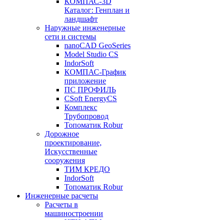
КОМПАС-3D
Каталог: Генплан и
ландшафт
Наружные инженерные
сети и системы
nanoCAD GeoSeries
Model Studio CS
IndorSoft
КОМПАС-График
приложение
ПС ПРОФИЛЬ
CSoft EnergyCS
Комплекс
Трубопровод
Топоматик Robur
Дорожное
проектирование,
Искусственные
сооружения
ТИМ КРЕДО
IndorSoft
Топоматик Robur
Инженерные расчеты
Расчеты в
машиностроении