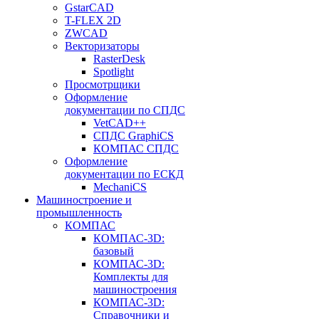
GstarCAD
T-FLEX 2D
ZWCAD
Векторизаторы
RasterDesk
Spotlight
Просмотрщики
Оформление
документации по СПДС
VetCAD++
СПДС GraphiCS
КОМПАС СПДС
Оформление
документации по ЕСКД
MechaniCS
Машиностроение и
промышленность
КОМПАС
КОМПАС-3D:
базовый
КОМПАС-3D:
Комплекты для
машиностроения
КОМПАС-3D:
Справочники и