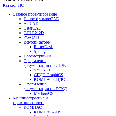
Каталог ПО
Базовое проектирование
Нанософт nanoCAD
ActCAD
GstarCAD
T-FLEX 2D
ZWCAD
Векторизаторы
RasterDesk
Spotlight
Просмотрщики
Оформление
документации по СПДС
VetCAD++
СПДС GraphiCS
КОМПАС СПДС
Оформление
документации по ЕСКД
MechaniCS
Машиностроение и
промышленность
КОМПАС
КОМПАС-3D: