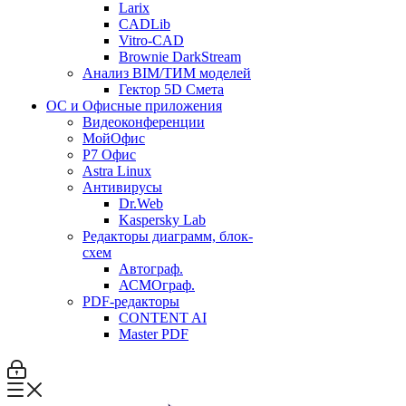
Larix
CADLib
Vitro-CAD
Brownie DarkStream
Анализ BIM/ТИМ моделей
Гектор 5D Смета
ОС и Офисные приложения
Видеоконференции
МойОфис
P7 Офис
Astra Linux
Антивирусы
Dr.Web
Kaspersky Lab
Редакторы диаграмм, блок-
схем
Автограф.
АСМОграф.
PDF-редакторы
CONTENT AI
Master PDF