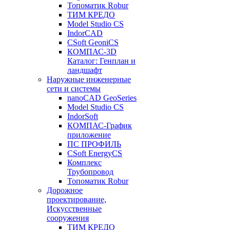
Топоматик Robur
ТИМ КРЕДО
Model Studio CS
IndorCAD
CSoft GeoniCS
КОМПАС-3D
Каталог: Генплан и
ландшафт
Наружные инженерные
сети и системы
nanoCAD GeoSeries
Model Studio CS
IndorSoft
КОМПАС-График
приложение
ПС ПРОФИЛЬ
CSoft EnergyCS
Комплекс
Трубопровод
Топоматик Robur
Дорожное
проектирование,
Искусственные
сооружения
ТИМ КРЕДО