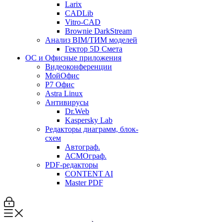
Larix
CADLib
Vitro-CAD
Brownie DarkStream
Анализ BIM/ТИМ моделей
Гектор 5D Смета
ОС и Офисные приложения
Видеоконференции
МойОфис
P7 Офис
Astra Linux
Антивирусы
Dr.Web
Kaspersky Lab
Редакторы диаграмм, блок-
схем
Автограф.
АСМОграф.
PDF-редакторы
CONTENT AI
Master PDF