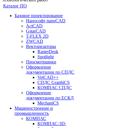
Каталог ПО
Базовое проектирование
Нанософт nanoCAD
ActCAD
GstarCAD
T-FLEX 2D
ZWCAD
Векторизаторы
RasterDesk
Spotlight
Просмотрщики
Оформление
документации по СПДС
VetCAD++
СПДС GraphiCS
КОМПАС СПДС
Оформление
документации по ЕСКД
MechaniCS
Машиностроение и
промышленность
КОМПАС
КОМПАС-3D: