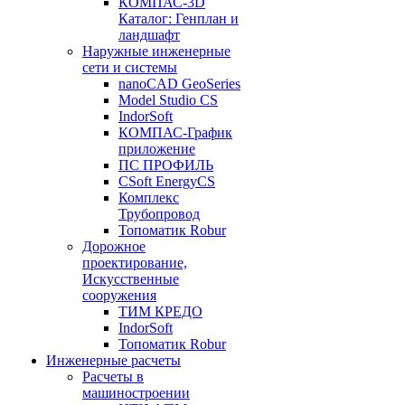
КОМПАС-3D
Каталог: Генплан и
ландшафт
Наружные инженерные
сети и системы
nanoCAD GeoSeries
Model Studio CS
IndorSoft
КОМПАС-График
приложение
ПС ПРОФИЛЬ
CSoft EnergyCS
Комплекс
Трубопровод
Топоматик Robur
Дорожное
проектирование,
Искусственные
сооружения
ТИМ КРЕДО
IndorSoft
Топоматик Robur
Инженерные расчеты
Расчеты в
машиностроении