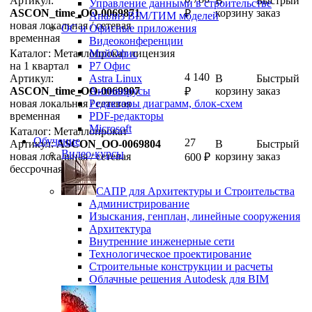
Артикул:
В
Быстрый
Управление данными в строительстве
ASCON_time_ОО-0069871
корзину
заказ
₽
Анализ BIM/ТИМ моделей
новая
локальная / сетевая
ОС и Офисные приложения
временная
Видеоконференции
Каталог: Металлопрокат лицензия
МойОфис
на 1 квартал
P7 Офис
4 140
Артикул:
Astra Linux
В
Быстрый
ASCON_time_ОО-0069907
Антивирусы
корзину
заказ
₽
новая
локальная / сетевая
Редакторы диаграмм, блок-схем
временная
PDF-редакторы
Microsoft
Каталог: Металлопрокат
Обучение
27
Артикул:
ASCON_ОО-0069804
В
Быстрый
Видео-курсы
новая
локальная / сетевая
корзину
заказ
600
₽
бессрочная
САПР для Архитектуры и Строительства
Администрирование
Изыскания, генплан, линейные сооружения
Архитектура
Внутренние инженерные сети
Технологическое проектирование
Строительные конструкции и расчеты
Облачные решения Autodesk для BIM