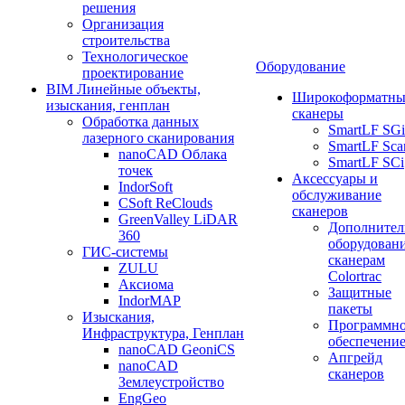
решения
Организация
строительства
Технологическое
Оборудование
проектирование
BIM Линейные объекты,
Широкоформатны
изыскания, генплан
сканеры
Обработка данных
SmartLF SGi
лазерного сканирования
SmartLF Sca
nanoCAD Облака
SmartLF SCi
точек
Аксессуары и
IndorSoft
обслуживание
CSoft ReClouds
сканеров
GreenValley LiDAR
Дополнител
360
оборудовани
ГИС-системы
сканерам
ZULU
Colortrac
Аксиома
Защитные
IndorMAP
пакеты
Изыскания,
Программн
Инфраструктура, Генплан
обеспечени
nanoCAD GeoniCS
Апгрейд
nanoCAD
сканеров
Землеустройство
EngGeo