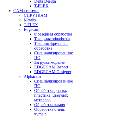
Delta Design
T-FLEX
CAM-системы
СПРУТКAM
Metalix
T-FLEX
Edgecam
Фрезерная обработка
Токарная обработка
Токарно-фрезерная
обработка
Специализированное
ПО
Загрузка моделей
EDGECAM Inspect
EDGECAM Designer
Alphacam
Специализированное
ПО
Обработка дерева,
пластика, цветных
металлов
Обработка камня
Обработка стали,
чугуна