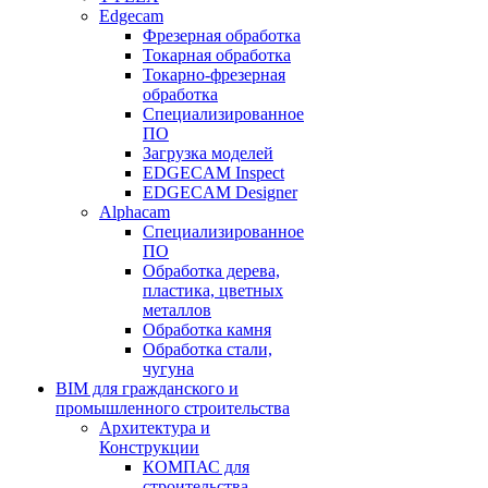
Edgecam
Фрезерная обработка
Токарная обработка
Токарно-фрезерная
обработка
Специализированное
ПО
Загрузка моделей
EDGECAM Inspect
EDGECAM Designer
Alphacam
Специализированное
ПО
Обработка дерева,
пластика, цветных
металлов
Обработка камня
Обработка стали,
чугуна
BIM для гражданского и
промышленного строительства
Архитектура и
Конструкции
КОМПАС для
строительства