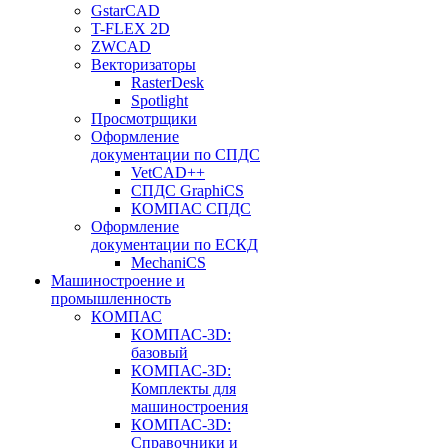
GstarCAD
T-FLEX 2D
ZWCAD
Векторизаторы
RasterDesk
Spotlight
Просмотрщики
Оформление
документации по СПДС
VetCAD++
СПДС GraphiCS
КОМПАС СПДС
Оформление
документации по ЕСКД
MechaniCS
Машиностроение и
промышленность
КОМПАС
КОМПАС-3D:
базовый
КОМПАС-3D:
Комплекты для
машиностроения
КОМПАС-3D:
Справочники и