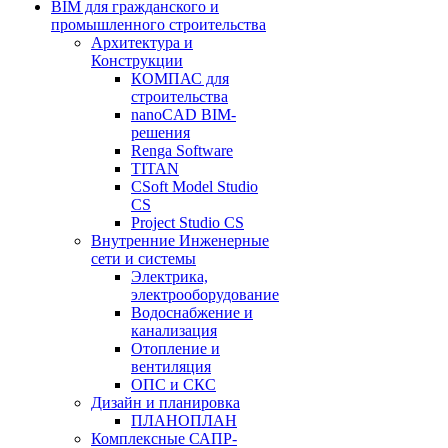
BIM для гражданского и
промышленного строительства
Архитектура и
Конструкции
КОМПАС для
строительства
nanoCAD BIM-
решения
Renga Software
TITAN
CSoft Model Studio
CS
Project Studio CS
Внутренние Инженерные
сети и системы
Электрика,
электрооборудование
Водоснабжение и
канализация
Отопление и
вентиляция
ОПС и СКС
Дизайн и планировка
ПЛАНОПЛАН
Комплексные САПР-