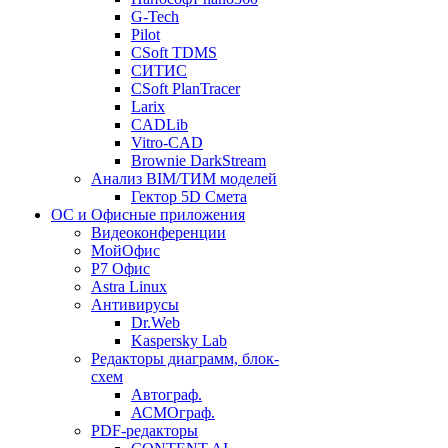
G-Tech
Pilot
CSoft TDMS
СИТИС
CSoft PlanTracer
Larix
CADLib
Vitro-CAD
Brownie DarkStream
Анализ BIM/ТИМ моделей
Гектор 5D Смета
ОС и Офисные приложения
Видеоконференции
МойОфис
P7 Офис
Astra Linux
Антивирусы
Dr.Web
Kaspersky Lab
Редакторы диаграмм, блок-
схем
Автограф.
АСМОграф.
PDF-редакторы