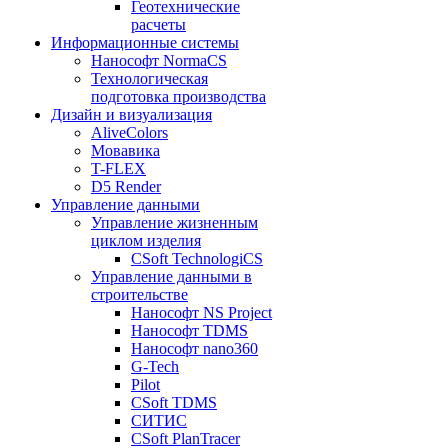
Геотехнические
расчеты
Информационные системы
Нанософт NormaCS
Технологическая
подготовка производства
Дизайн и визуализация
AliveColors
Мовавика
T-FLEX
D5 Render
Управление данными
Управление жизненным
циклом изделия
CSoft TechnologiCS
Управление данными в
строительстве
Нанософт NS Project
Нанософт TDMS
Нанософт nano360
G-Tech
Pilot
CSoft TDMS
СИТИС
CSoft PlanTracer