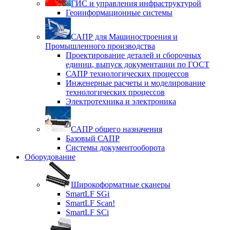
ГИС и управления инфраструктурой
Геоинформационные системы
САПР для Машиностроения и
Промышленного производства
Проектирование деталей и сборочных
единиц, выпуск документации по ГОСТ
САПР технологических процессов
Инженерные расчеты и моделирование
технологических процессов
Электротехника и электроника
САПР общего назначения
Базовый САПР
Системы документооборота
Оборудование
Широкоформатные сканеры
SmartLF SGi
SmartLF Scan!
SmartLF SCi