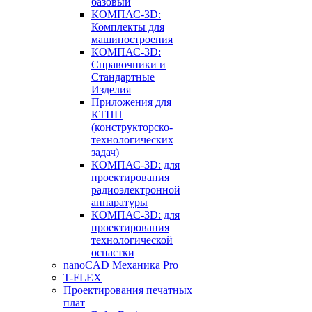
базовый
КОМПАС-3D:
Комплекты для
машиностроения
КОМПАС-3D:
Справочники и
Стандартные
Изделия
Приложения для
КТПП
(конструкторско-
технологических
задач)
КОМПАС-3D: для
проектирования
радиоэлектронной
аппаратуры
КОМПАС-3D: для
проектирования
технологической
оснастки
nanoCAD Механика Pro
T-FLEX
Проектирования печатных
плат