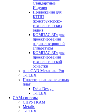
Стандартные
Изделия
Приложения для
КТПП
(конструкторско-
технологических
задач)
КОМПАС-3D: для
проектирования
радиоэлектронной
аппаратуры
КОМПАС-3D: для
проектирования
технологической
оснастки
nanoCAD Механика Pro
T-FLEX
Проектирования печатных
плат
Delta Design
T-FLEX
CAM-системы
СПРУТКAM
Metalix
T-FLEX