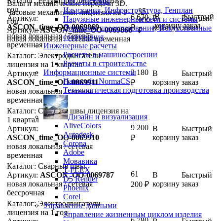
Каталог: Редукторы лицензия на 1
ГИС-системы
Валы и механические передачи 3D.
год
Изыскания, Инфраструктура, Генплан
35
Часовые механизмы. лицензия на 1
В
Быстрый
6 670
Артикул:
В
Быстрый
Наружные инженерные сети и системы
100
год
корзину
заказ
ASCON_time_ОО-0069869
корзину
заказ
₽
Дорожное проектирование, Искусственные
Артикул:
ASCON_time_ОО-0069866
₽
новая
локальная / сетевая
сооружения
новая
локальная / сетевая
временная
временная
Инженерные расчеты
Расчеты в машиностроении
Каталог: Электродвигатели
Расчеты в строительстве
лицензия на 1 квартал
Информационные системы
2 180
Артикул:
В
Быстрый
Нанософт NormaCS
ASCON_time_ОО-0069911
корзину
заказ
₽
Технологическая подготовка производства
новая
локальная / сетевая
временная
Каталог: Сварные швы лицензия на
Дизайн и визуализация
1 квартал
AliveColors
9 200
Артикул:
В
Быстрый
Autodesk
ASCON_time_ОО-0069910
корзину
заказ
₽
Corona
новая
локальная / сетевая
Adobe
временная
Мовавика
Каталог: Сварные швы
T-FLEX
61
Артикул:
ASCON_ОО-0069787
В
Быстрый
D5 Render
новая
локальная / сетевая
корзину
заказ
200
₽
Phoenix
бессрочная
Corel
Каталог: Электродвигатели
Управление данными
лицензия на 1 год
Управление жизненным циклом изделия
6 780