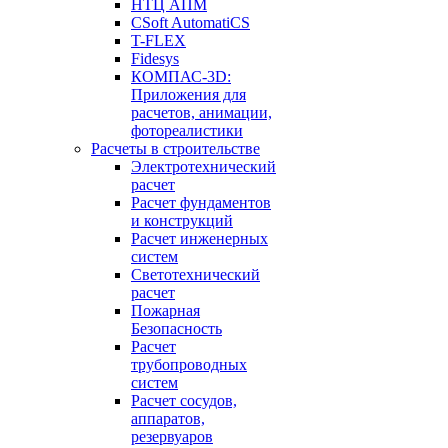
НТЦ АПМ
CSoft AutomatiCS
T-FLEX
Fidesys
КОМПАС-3D:
Приложения для
расчетов, анимации,
фотореалистики
Расчеты в строительстве
Электротехнический
расчет
Расчет фундаментов
и конструкций
Расчет инженерных
систем
Светотехнический
расчет
Пожарная
Безопасность
Расчет
трубопроводных
систем
Расчет сосудов,
аппаратов,
резервуаров