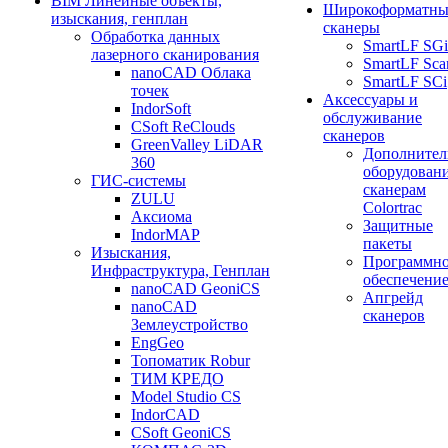
BIM Линейные объекты,
Широкоформатны
изыскания, генплан
сканеры
Обработка данных
SmartLF SGi
лазерного сканирования
SmartLF Sca
nanoCAD Облака
SmartLF SCi
точек
Аксессуары и
IndorSoft
обслуживание
CSoft ReClouds
сканеров
GreenValley LiDAR
Дополнител
360
оборудовани
ГИС-системы
сканерам
ZULU
Colortrac
Аксиома
Защитные
IndorMAP
пакеты
Изыскания,
Программн
Инфраструктура, Генплан
обеспечени
nanoCAD GeoniCS
Апгрейд
nanoCAD
сканеров
Землеустройство
EngGeo
Топоматик Robur
ТИМ КРЕДО
Model Studio CS
IndorCAD
CSoft GeoniCS