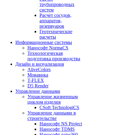
трубопроводных
систем
Расчет сосудов,
аппаратов,
резервуаров
Геотехнические
расчеты
Информационные системы
Нанософт NormaCS
Технологическая
подготовка производства
Дизайн и визуализация
AliveColors
Мовавика
T-FLEX
D5 Render
Управление данными
Управление жизненным
циклом изделия
CSoft TechnologiCS
Управление данными в
строительстве
Нанософт NS Project
Нанософт TDMS
Нанософт nano360