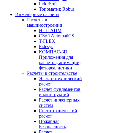
IndorSoft
Топоматик Robur
Инженерные расчеты
Расчеты в
машиностроении
НТЦ АПМ
CSoft AutomatiCS
T-FLEX
Fidesys
КОМПАС-3D:
Приложения для
расчетов, анимации,
фотореалистики
Расчеты в строительстве
Электротехнический
расчет
Расчет фундаментов
и конструкций
Расчет инженерных
систем
Светотехнический
расчет
Пожарная
Безопасность
Расчет