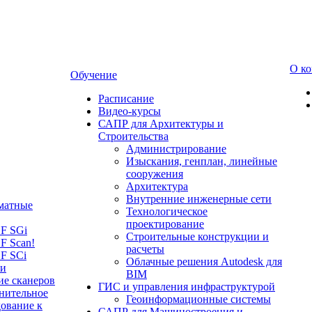
О к
Обучение
Расписание
Видео-курсы
САПР для Архитектуры и
Строительства
Администрирование
Изыскания, генплан, линейные
сооружения
Архитектура
Внутренние инженерные сети
матные
Технологическое
проектирование
LF SGi
Строительные конструкции и
F Scan!
расчеты
F SCi
Облачные решения Autodesk для
 и
BIM
ие сканеров
ГИС и управления инфраструктурой
нительное
Геоинформационные системы
ование к
САПР для Машиностроения и