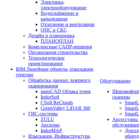
Электрика,
электрооборудование
Водоснабжение и
канализация
Отопление и вентиляция
ОПС и СКС
Дизайн и планировка
ПЛАНОПЛАН
Комплексные САПР-решения
Организация строительства
Технологическое
проектирование
BIM Линейные объекты, изыскания,
генплан
Обработка данных лазерного
Оборудование
сканирования
nanoCAD Облака точек
Широкофор
IndorSoft
сканеры
CSoft ReClouds
Smart
GreenValley LiDAR 360
SmartL
ГИС-системы
SmartL
ZULU
Аксессуары
Аксиома
обслуживан
IndorMAP
Допол
Изыскания, Инфраструктура,
оборуд