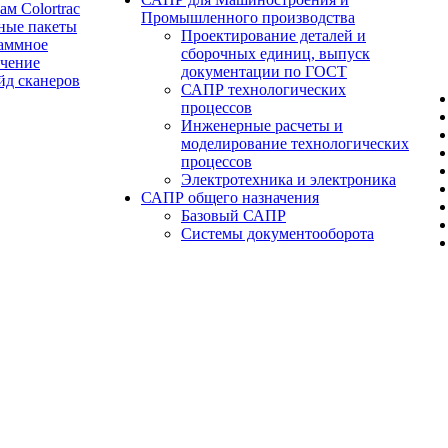
ам Colortrac
Промышленного производства
ные пакеты
Проектирование деталей и
аммное
сборочных единиц, выпуск
ечение
документации по ГОСТ
йд сканеров
САПР технологических
процессов
Инженерные расчеты и
моделирование технологических
процессов
Электротехника и электроника
САПР общего назначения
Базовый САПР
Системы документооборота