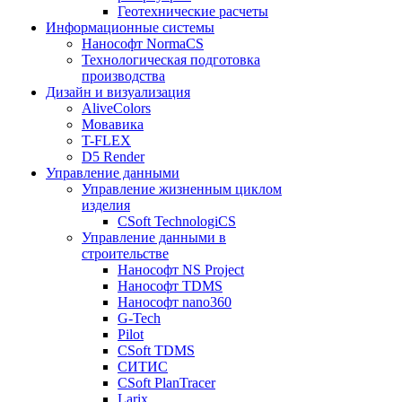
Геотехнические расчеты
Информационные системы
Нанософт NormaCS
Технологическая подготовка
производства
Дизайн и визуализация
AliveColors
Мовавика
T-FLEX
D5 Render
Управление данными
Управление жизненным циклом
изделия
CSoft TechnologiCS
Управление данными в
строительстве
Нанософт NS Project
Нанософт TDMS
Нанософт nano360
G-Tech
Pilot
CSoft TDMS
СИТИС
CSoft PlanTracer
Larix