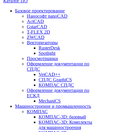
Каталог ПО
Базовое проектирование
Нанософт nanoCAD
ActCAD
GstarCAD
T-FLEX 2D
ZWCAD
Векторизаторы
RasterDesk
Spotlight
Просмотрщики
Оформление документации по
СПДС
VetCAD++
СПДС GraphiCS
КОМПАС СПДС
Оформление документации по
ЕСКД
MechaniCS
Машиностроение и промышленность
КОМПАС
КОМПАС-3D: базовый
КОМПАС-3D: Комплекты
для машиностроения