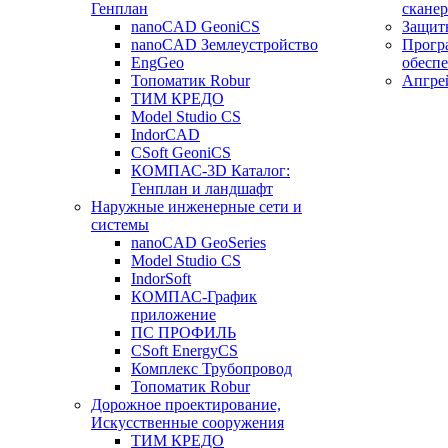
Генплан
сканер
nanoCAD GeoniCS
Защит
nanoCAD Землеустройство
Прогр
EngGeo
обесп
Топоматик Robur
Апгре
ТИМ КРЕДО
Model Studio CS
IndorCAD
CSoft GeoniCS
КОМПАС-3D Каталог:
Генплан и ландшафт
Наружные инженерные сети и
системы
nanoCAD GeoSeries
Model Studio CS
IndorSoft
КОМПАС-График
приложение
ПС ПРОФИЛЬ
CSoft EnergyCS
Комплекс Трубопровод
Топоматик Robur
Дорожное проектирование,
Искусственные сооружения
ТИМ КРЕДО