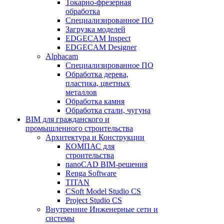
Токарно-фрезерная
обработка
Специализированное ПО
Загрузка моделей
EDGECAM Inspect
EDGECAM Designer
Alphacam
Специализированное ПО
Обработка дерева,
пластика, цветных
металлов
Обработка камня
Обработка стали, чугуна
BIM для гражданского и
промышленного строительства
Архитектура и Конструкции
КОМПАС для
строительства
nanoCAD BIM-решения
Renga Software
TITAN
CSoft Model Studio CS
Project Studio CS
Внутренние Инженерные сети и
системы