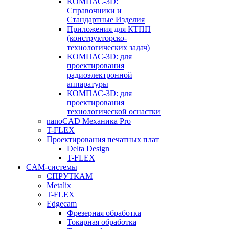
КОМПАС-3D:
Справочники и
Стандартные Изделия
Приложения для КТПП
(конструкторско-
технологических задач)
КОМПАС-3D: для
проектирования
радиоэлектронной
аппаратуры
КОМПАС-3D: для
проектирования
технологической оснастки
nanoCAD Механика Pro
T-FLEX
Проектирования печатных плат
Delta Design
T-FLEX
CAM-системы
СПРУТКAM
Metalix
T-FLEX
Edgecam
Фрезерная обработка
Токарная обработка