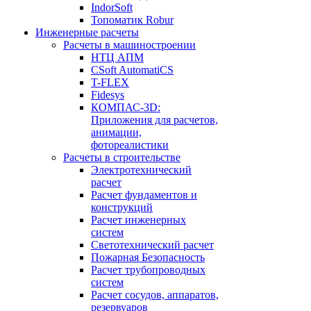
IndorSoft
Топоматик Robur
Инженерные расчеты
Расчеты в машиностроении
НТЦ АПМ
CSoft AutomatiCS
T-FLEX
Fidesys
КОМПАС-3D:
Приложения для расчетов,
анимации,
фотореалистики
Расчеты в строительстве
Электротехнический
расчет
Расчет фундаментов и
конструкций
Расчет инженерных
систем
Светотехнический расчет
Пожарная Безопасность
Расчет трубопроводных
систем
Расчет сосудов, аппаратов,
резервуаров