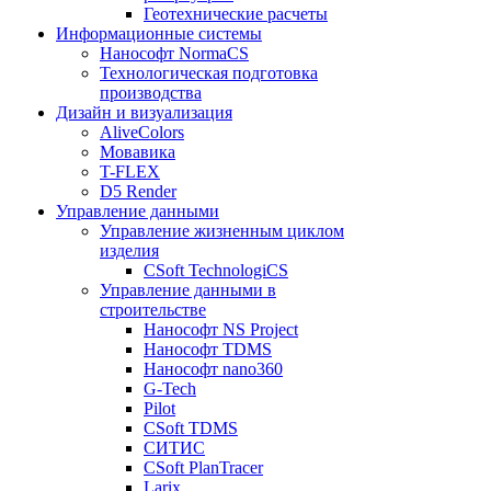
Геотехнические расчеты
Информационные системы
Нанософт NormaCS
Технологическая подготовка
производства
Дизайн и визуализация
AliveColors
Мовавика
T-FLEX
D5 Render
Управление данными
Управление жизненным циклом
изделия
CSoft TechnologiCS
Управление данными в
строительстве
Нанософт NS Project
Нанософт TDMS
Нанософт nano360
G-Tech
Pilot
CSoft TDMS
СИТИС
CSoft PlanTracer
Larix