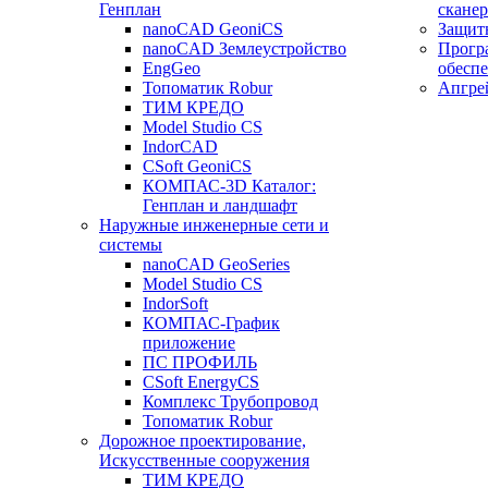
Генплан
сканер
nanoCAD GeoniCS
Защит
nanoCAD Землеустройство
Прогр
EngGeo
обесп
Топоматик Robur
Апгре
ТИМ КРЕДО
Model Studio CS
IndorCAD
CSoft GeoniCS
КОМПАС-3D Каталог:
Генплан и ландшафт
Наружные инженерные сети и
системы
nanoCAD GeoSeries
Model Studio CS
IndorSoft
КОМПАС-График
приложение
ПС ПРОФИЛЬ
CSoft EnergyCS
Комплекс Трубопровод
Топоматик Robur
Дорожное проектирование,
Искусственные сооружения
ТИМ КРЕДО