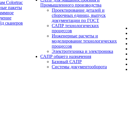
ам Colortrac
Промышленного производства
ные пакеты
Проектирование деталей и
аммное
сборочных единиц, выпуск
ечение
документации по ГОСТ
йд сканеров
САПР технологических
процессов
Инженерные расчеты и
моделирование технологических
процессов
Электротехника и электроника
САПР общего назначения
Базовый САПР
Системы документооборота