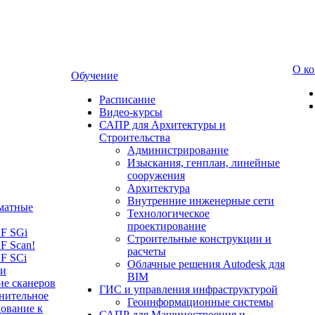
О к
Обучение
Расписание
Видео-курсы
САПР для Архитектуры и
Строительства
Администрирование
Изыскания, генплан, линейные
сооружения
Архитектура
Внутренние инженерные сети
матные
Технологическое
проектирование
LF SGi
Строительные конструкции и
F Scan!
расчеты
F SCi
Облачные решения Autodesk для
 и
BIM
ие сканеров
ГИС и управления инфраструктурой
нительное
Геоинформационные системы
ование к
САПР для Машиностроения и