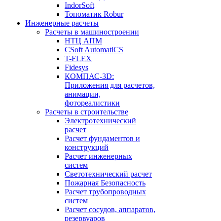
IndorSoft
Топоматик Robur
Инженерные расчеты
Расчеты в машиностроении
НТЦ АПМ
CSoft AutomatiCS
T-FLEX
Fidesys
КОМПАС-3D:
Приложения для расчетов,
анимации,
фотореалистики
Расчеты в строительстве
Электротехнический
расчет
Расчет фундаментов и
конструкций
Расчет инженерных
систем
Светотехнический расчет
Пожарная Безопасность
Расчет трубопроводных
систем
Расчет сосудов, аппаратов,
резервуаров