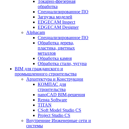
Токарно-фрезерная
обработка
Специализированное ПО
Загрузка моделей
EDGECAM Inspect
EDGECAM Designer
Alphacam
Специализированное ПО
Обработка дерева,
пластика, цветных
металлов
Обработка камня
Обработка стали, чугуна
BIM для гражданского и
промышленного строительства
Архитектура и Конструкции
КОМПАС для
строительства
nanoCAD BIM-решения
Renga Software
TITAN
CSoft Model Studio CS
Project Studio CS
Внутренние Инженерные сети и
системы