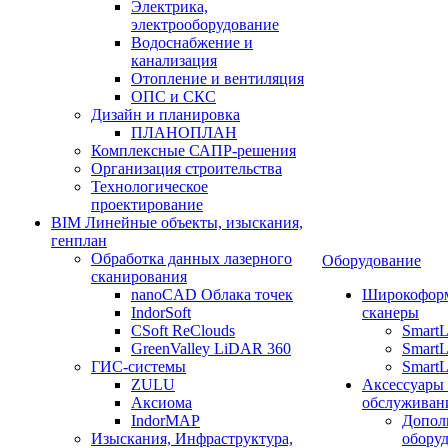
Электрика,
электрооборудование
Водоснабжение и
канализация
Отопление и вентиляция
ОПС и СКС
Дизайн и планировка
ПЛАНОПЛАН
Комплексные САПР-решения
Организация строительства
Технологическое
проектирование
BIM Линейные объекты, изыскания,
генплан
Обработка данных лазерного
Оборудование
сканирования
nanoCAD Облака точек
Широкофор
IndorSoft
сканеры
CSoft ReClouds
Smart
GreenValley LiDAR 360
SmartL
ГИС-системы
SmartL
ZULU
Аксессуары
Аксиома
обслуживан
IndorMAP
Допол
Изыскания, Инфраструктура,
оборуд