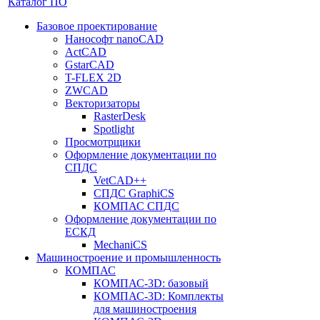
Каталог ПО
Базовое проектирование
Нанософт nanoCAD
ActCAD
GstarCAD
T-FLEX 2D
ZWCAD
Векторизаторы
RasterDesk
Spotlight
Просмотрщики
Оформление документации по
СПДС
VetCAD++
СПДС GraphiCS
КОМПАС СПДС
Оформление документации по
ЕСКД
MechaniCS
Машиностроение и промышленность
КОМПАС
КОМПАС-3D: базовый
КОМПАС-3D: Комплекты
для машиностроения