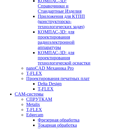
КОМПАС-3D:
Справочники и
Стандартные Изделия
Приложения для КТПП
(конструкторско-
технологических задач)
КОМПАС-3D: для
проектирования
радиоэлектронной
аппаратуры
КОМПАС-3D: для
проектирования
технологической оснастки
nanoCAD Механика Pro
T-FLEX
Проектирования печатных плат
Delta Design
T-FLEX
CAM-системы
СПРУТКAM
Metalix
T-FLEX
Edgecam
Фрезерная обработка
Токарная обработка