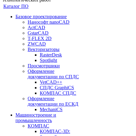
Каталог ПО
Базовое проектирование
Нанософт nanoCAD
ActCAD
GstarCAD
T-FLEX 2D
ZWCAD
Векторизаторы
RasterDesk
Spotlight
Просмотрщики
Оформление
документации по СПДС
VetCAD++
СПДС GraphiCS
КОМПАС СПДС
Оформление
документации по ЕСКД
MechaniCS
Машиностроение и
промышленность
КОМПАС
КОМПАС-3D: