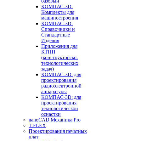
базовый
КОМПАС-3D:
Комплекты для
машиностроения
КОМПАС-3D:
Справочники и
Стандартные
Изделия
Приложения для
КТПП
(конструкторско-
технологических
задач)
КОМПАС-3D: для
проектирования
радиоэлектронной
аппаратуры
КОМПАС-3D: для
проектирования
технологической
оснастки
nanoCAD Механика Pro
T-FLEX
Проектирования печатных
плат