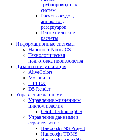
трубопроводных
систем
Расчет сосудов,
аппаратов,
резервуаров
Геотехнические
расчеты
Информационные системы
Нанософт NormaCS
Технологическая
подготовка производства
Дизайн и визуализация
AliveColors
Мовавика
T-FLEX
D5 Render
Управление данными
Управление жизненным
циклом изделия
CSoft TechnologiCS
Управление данными в
строительстве
Нанософт NS Project
Нанософт TDMS
Нанософт nano360