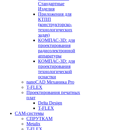
Стандартные
Изделия
Приложения для
КТПП
(конструкторско-
технологических
задач)
КОМПАС-3D: для
проектирования
радиоэлектронной
аппаратуры
КОМПАС-3D: для
проектирования
технологической
оснастки
nanoCAD Механика Pro
T-FLEX
Проектирования печатных
плат
Delta Design
T-FLEX
CAM-системы
СПРУТКAM
Metalix
T-FLEX