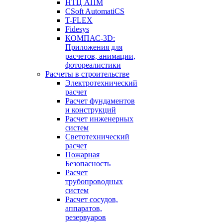
НТЦ АПМ
CSoft AutomatiCS
T-FLEX
Fidesys
КОМПАС-3D:
Приложения для
расчетов, анимации,
фотореалистики
Расчеты в строительстве
Электротехнический
расчет
Расчет фундаментов
и конструкций
Расчет инженерных
систем
Светотехнический
расчет
Пожарная
Безопасность
Расчет
трубопроводных
систем
Расчет сосудов,
аппаратов,
резервуаров