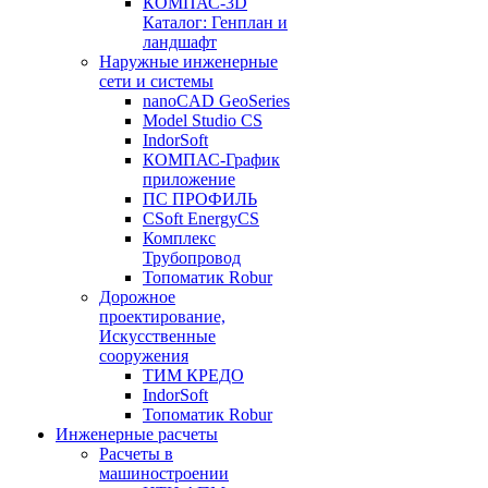
КОМПАС-3D
Каталог: Генплан и
ландшафт
Наружные инженерные
сети и системы
nanoCAD GeoSeries
Model Studio CS
IndorSoft
КОМПАС-График
приложение
ПС ПРОФИЛЬ
CSoft EnergyCS
Комплекс
Трубопровод
Топоматик Robur
Дорожное
проектирование,
Искусственные
сооружения
ТИМ КРЕДО
IndorSoft
Топоматик Robur
Инженерные расчеты
Расчеты в
машиностроении