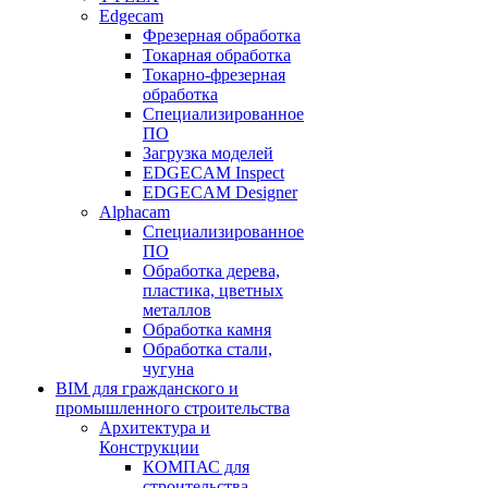
Edgecam
Фрезерная обработка
Токарная обработка
Токарно-фрезерная
обработка
Специализированное
ПО
Загрузка моделей
EDGECAM Inspect
EDGECAM Designer
Alphacam
Специализированное
ПО
Обработка дерева,
пластика, цветных
металлов
Обработка камня
Обработка стали,
чугуна
BIM для гражданского и
промышленного строительства
Архитектура и
Конструкции
КОМПАС для
строительства