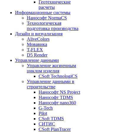
Геотехнические
расчеты
Информационные системы
Нанософт NormaCS
Технологическая
подготовка производства
Дизайн и визуализация
AliveColors
Мовавика
T-FLEX
D5 Render
Управление данными
Управление жизненным
циклом изделия
CSoft TechnologiCS
Управление данными в
строительстве
Нанософт NS Project
Нанософт TDMS
Нанософт nano360
G-Tech
Pilot
CSoft TDMS
СИТИС
CSoft PlanTracer