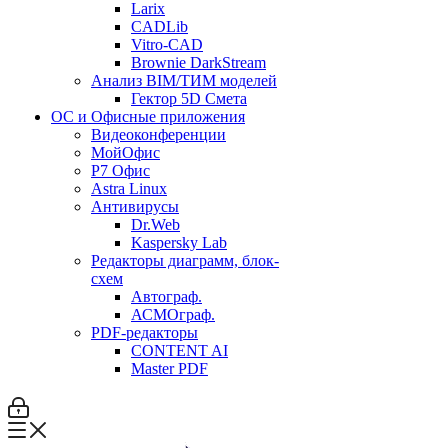
Larix
CADLib
Vitro-CAD
Brownie DarkStream
Анализ BIM/ТИМ моделей
Гектор 5D Смета
ОС и Офисные приложения
Видеоконференции
МойОфис
P7 Офис
Astra Linux
Антивирусы
Dr.Web
Kaspersky Lab
Редакторы диаграмм, блок-
схем
Автограф.
АСМОграф.
PDF-редакторы
CONTENT AI
Master PDF