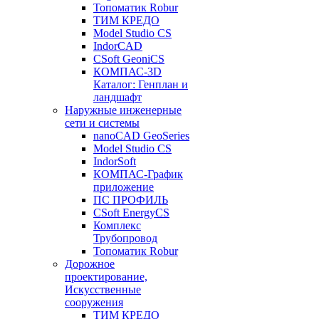
Топоматик Robur
ТИМ КРЕДО
Model Studio CS
IndorCAD
CSoft GeoniCS
КОМПАС-3D
Каталог: Генплан и
ландшафт
Наружные инженерные
сети и системы
nanoCAD GeoSeries
Model Studio CS
IndorSoft
КОМПАС-График
приложение
ПС ПРОФИЛЬ
CSoft EnergyCS
Комплекс
Трубопровод
Топоматик Robur
Дорожное
проектирование,
Искусственные
сооружения
ТИМ КРЕДО