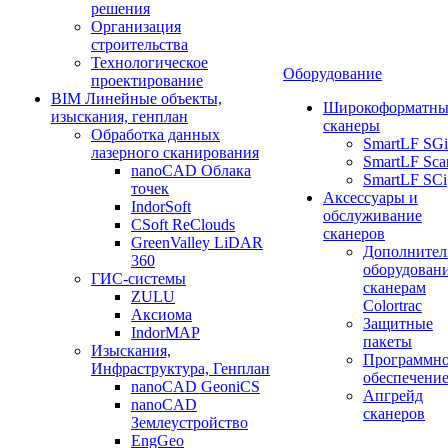
решения
Организация
строительства
Технологическое
Оборудование
проектирование
BIM Линейные объекты,
Широкоформатны
изыскания, генплан
сканеры
Обработка данных
SmartLF SGi
лазерного сканирования
SmartLF Sca
nanoCAD Облака
SmartLF SCi
точек
Аксессуары и
IndorSoft
обслуживание
CSoft ReClouds
сканеров
GreenValley LiDAR
Дополнител
360
оборудовани
ГИС-системы
сканерам
ZULU
Colortrac
Аксиома
Защитные
IndorMAP
пакеты
Изыскания,
Программн
Инфраструктура, Генплан
обеспечени
nanoCAD GeoniCS
Апгрейд
nanoCAD
сканеров
Землеустройство
EngGeo