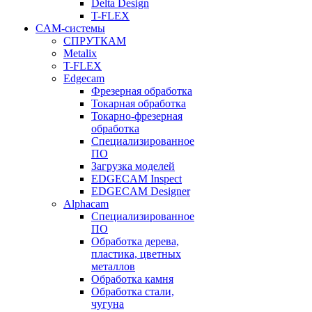
Delta Design
T-FLEX
CAM-системы
СПРУТКAM
Metalix
T-FLEX
Edgecam
Фрезерная обработка
Токарная обработка
Токарно-фрезерная
обработка
Специализированное
ПО
Загрузка моделей
EDGECAM Inspect
EDGECAM Designer
Alphacam
Специализированное
ПО
Обработка дерева,
пластика, цветных
металлов
Обработка камня
Обработка стали,
чугуна