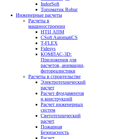
IndorSoft
Топоматик Robur
Инженерные расчеты
Расчеты в
машиностроении
НТЦ АПМ
CSoft AutomatiCS
T-FLEX
Fidesys
КОМПАС-3D:
Приложения для
расчетов, анимации,
фотореалистики
Расчеты в строительстве
Электротехнический
расчет
Расчет фундаментов
и конструкций
Расчет инженерных
систем
Светотехнический
расчет
Пожарная
Безопасность
Расчет