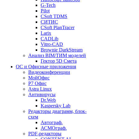
G-Tech
Pilot
CSoft TDMS
СИТИС
CSoft PlanTracer
Larix
CADLib
Vitro-CAD
Brownie DarkStream
Анализ BIM/ТИМ моделей
Гектор 5D Смета
ОС и Офисные приложения
Видеоконференции
МойОфис
P7 Офис
Astra Linux
Антивирусы
Dr.Web
Kaspersky Lab
Редакторы диаграмм, блок-
схем
Автограф.
АСМОграф.
PDF-редакторы