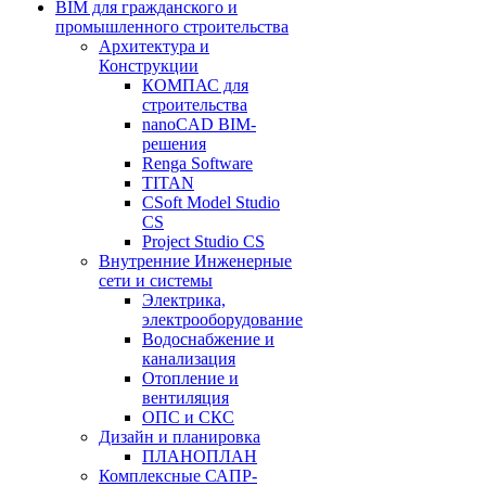
BIM для гражданского и
промышленного строительства
Архитектура и
Конструкции
КОМПАС для
строительства
nanoCAD BIM-
решения
Renga Software
TITAN
CSoft Model Studio
CS
Project Studio CS
Внутренние Инженерные
сети и системы
Электрика,
электрооборудование
Водоснабжение и
канализация
Отопление и
вентиляция
ОПС и СКС
Дизайн и планировка
ПЛАНОПЛАН
Комплексные САПР-