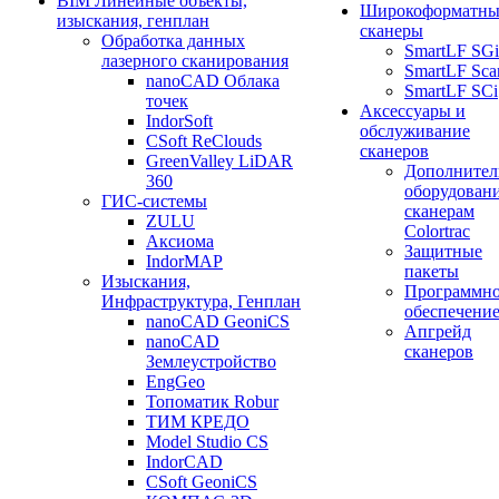
BIM Линейные объекты,
Широкоформатны
изыскания, генплан
сканеры
Обработка данных
SmartLF SGi
лазерного сканирования
SmartLF Sca
nanoCAD Облака
SmartLF SCi
точек
Аксессуары и
IndorSoft
обслуживание
CSoft ReClouds
сканеров
GreenValley LiDAR
Дополнител
360
оборудовани
ГИС-системы
сканерам
ZULU
Colortrac
Аксиома
Защитные
IndorMAP
пакеты
Изыскания,
Программн
Инфраструктура, Генплан
обеспечени
nanoCAD GeoniCS
Апгрейд
nanoCAD
сканеров
Землеустройство
EngGeo
Топоматик Robur
ТИМ КРЕДО
Model Studio CS
IndorCAD
CSoft GeoniCS