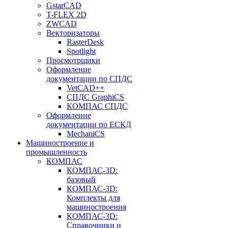
GstarCAD
T-FLEX 2D
ZWCAD
Векторизаторы
RasterDesk
Spotlight
Просмотрщики
Оформление
документации по СПДС
VetCAD++
СПДС GraphiCS
КОМПАС СПДС
Оформление
документации по ЕСКД
MechaniCS
Машиностроение и
промышленность
КОМПАС
КОМПАС-3D:
базовый
КОМПАС-3D:
Комплекты для
машиностроения
КОМПАС-3D:
Справочники и