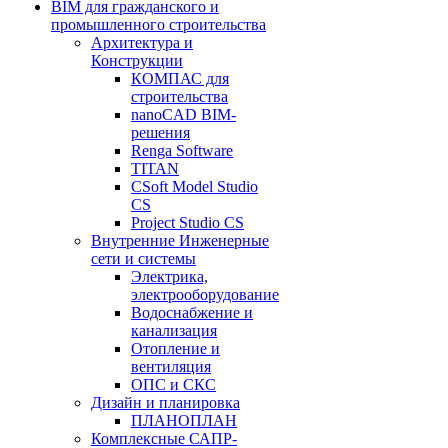
BIM для гражданского и
промышленного строительства
Архитектура и
Конструкции
КОМПАС для
строительства
nanoCAD BIM-
решения
Renga Software
TITAN
CSoft Model Studio
CS
Project Studio CS
Внутренние Инженерные
сети и системы
Электрика,
электрооборудование
Водоснабжение и
канализация
Отопление и
вентиляция
ОПС и СКС
Дизайн и планировка
ПЛАНОПЛАН
Комплексные САПР-