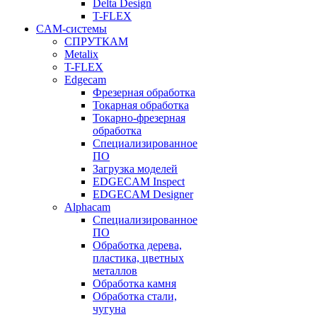
Delta Design
T-FLEX
CAM-системы
СПРУТКAM
Metalix
T-FLEX
Edgecam
Фрезерная обработка
Токарная обработка
Токарно-фрезерная
обработка
Специализированное
ПО
Загрузка моделей
EDGECAM Inspect
EDGECAM Designer
Alphacam
Специализированное
ПО
Обработка дерева,
пластика, цветных
металлов
Обработка камня
Обработка стали,
чугуна