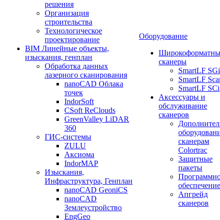
решения
Организация
строительства
Технологическое
Оборудование
проектирование
BIM Линейные объекты,
Широкоформатны
изыскания, генплан
сканеры
Обработка данных
SmartLF SGi
лазерного сканирования
SmartLF Sca
nanoCAD Облака
SmartLF SCi
точек
Аксессуары и
IndorSoft
обслуживание
CSoft ReClouds
сканеров
GreenValley LiDAR
Дополнител
360
оборудовани
ГИС-системы
сканерам
ZULU
Colortrac
Аксиома
Защитные
IndorMAP
пакеты
Изыскания,
Программн
Инфраструктура, Генплан
обеспечени
nanoCAD GeoniCS
Апгрейд
nanoCAD
сканеров
Землеустройство
EngGeo