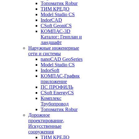
Топоматик Robur
ТИМ КРЕДО
Model Studio CS
IndorCAD
CSoft GeoniCS
КОМПАС-3D
Каталог: Генплан и
ландшафт
Наружные инженерные
сети и системы
nanoCAD GeoSeries
Model Studio CS
IndorSoft
КОМПАС-График
приложение
ПС ПРОФИЛЬ
CSoft EnergyCS
Комплекс
Трубопровод
Топоматик Robur
Дорожное
проектирование,
Искусственные
сооружения
ТИМ КРЕДО