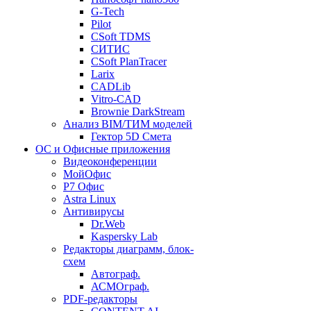
G-Tech
Pilot
CSoft TDMS
СИТИС
CSoft PlanTracer
Larix
CADLib
Vitro-CAD
Brownie DarkStream
Анализ BIM/ТИМ моделей
Гектор 5D Смета
ОС и Офисные приложения
Видеоконференции
МойОфис
P7 Офис
Astra Linux
Антивирусы
Dr.Web
Kaspersky Lab
Редакторы диаграмм, блок-
схем
Автограф.
АСМОграф.
PDF-редакторы