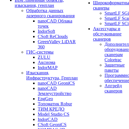
BIM Линейные объекты,
Широкоформатны
изыскания, генплан
сканеры
Обработка данных
SmartLF SGi
лазерного сканирования
SmartLF Sca
nanoCAD Облака
SmartLF SCi
точек
Аксессуары и
IndorSoft
обслуживание
CSoft ReClouds
сканеров
GreenValley LiDAR
Дополнител
360
оборудовани
ГИС-системы
сканерам
ZULU
Colortrac
Аксиома
Защитные
IndorMAP
пакеты
Изыскания,
Программн
Инфраструктура, Генплан
обеспечени
nanoCAD GeoniCS
Апгрейд
nanoCAD
сканеров
Землеустройство
EngGeo
Топоматик Robur
ТИМ КРЕДО
Model Studio CS
IndorCAD
CSoft GeoniCS