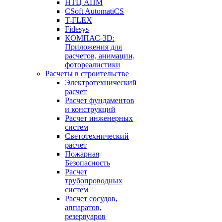
НТЦ АПМ
CSoft AutomatiCS
T-FLEX
Fidesys
КОМПАС-3D:
Приложения для
расчетов, анимации,
фотореалистики
Расчеты в строительстве
Электротехнический
расчет
Расчет фундаментов
и конструкций
Расчет инженерных
систем
Светотехнический
расчет
Пожарная
Безопасность
Расчет
трубопроводных
систем
Расчет сосудов,
аппаратов,
резервуаров