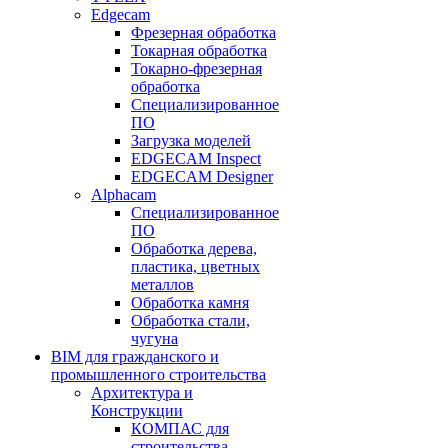
Edgecam
Фрезерная обработка
Токарная обработка
Токарно-фрезерная
обработка
Специализированное
ПО
Загрузка моделей
EDGECAM Inspect
EDGECAM Designer
Alphacam
Специализированное
ПО
Обработка дерева,
пластика, цветных
металлов
Обработка камня
Обработка стали,
чугуна
BIM для гражданского и
промышленного строительства
Архитектура и
Конструкции
КОМПАС для
строительства