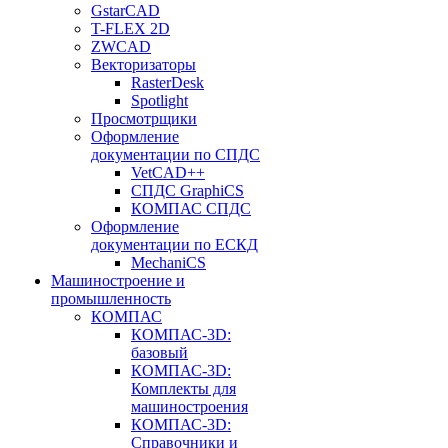
GstarCAD
T-FLEX 2D
ZWCAD
Векторизаторы
RasterDesk
Spotlight
Просмотрщики
Оформление
документации по СПДС
VetCAD++
СПДС GraphiCS
КОМПАС СПДС
Оформление
документации по ЕСКД
MechaniCS
Машиностроение и
промышленность
КОМПАС
КОМПАС-3D:
базовый
КОМПАС-3D:
Комплекты для
машиностроения
КОМПАС-3D:
Справочники и