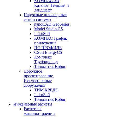
КОМПАС-3D
Каталог: Генплан и
ландшафт
Наружные инженерные
сети и системы
nanoCAD GeoSeries
Model Studio CS
IndorSoft
КОМПАС-График
приложение
ПС ПРОФИЛЬ
CSoft EnergyCS
Комплекс
Трубопровод
Топоматик Robur
Дорожное
проектирование,
Искусственные
сооружения
ТИМ КРЕДО
IndorSoft
Топоматик Robur
Инженерные расчеты
Расчеты в
машиностроении