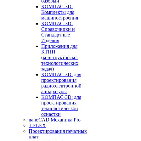
базовый
КОМПАС-3D:
Комплекты для
машиностроения
КОМПАС-3D:
Справочники и
Стандартные
Изделия
Приложения для
КТПП
(конструкторско-
технологических
задач)
КОМПАС-3D: для
проектирования
радиоэлектронной
аппаратуры
КОМПАС-3D: для
проектирования
технологической
оснастки
nanoCAD Механика Pro
T-FLEX
Проектирования печатных
плат