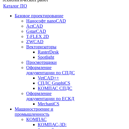
Каталог ПО
Базовое проектирование
Нанософт nanoCAD
ActCAD
GstarCAD
T-FLEX 2D
ZWCAD
Векторизаторы
RasterDesk
Spotlight
Просмотрщики
Оформление
документации по СПДС
VetCAD++
СПДС GraphiCS
КОМПАС СПДС
Оформление
документации по ЕСКД
MechaniCS
Машиностроение и
промышленность
КОМПАС
КОМПАС-3D: