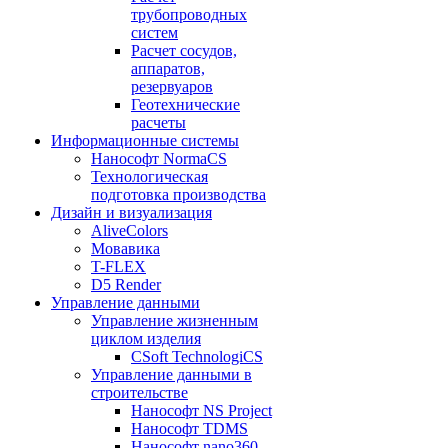
трубопроводных
систем
Расчет сосудов,
аппаратов,
резервуаров
Геотехнические
расчеты
Информационные системы
Нанософт NormaCS
Технологическая
подготовка производства
Дизайн и визуализация
AliveColors
Мовавика
T-FLEX
D5 Render
Управление данными
Управление жизненным
циклом изделия
CSoft TechnologiCS
Управление данными в
строительстве
Нанософт NS Project
Нанософт TDMS
Нанософт nano360