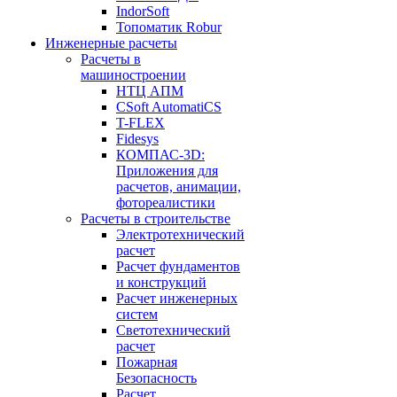
IndorSoft
Топоматик Robur
Инженерные расчеты
Расчеты в
машиностроении
НТЦ АПМ
CSoft AutomatiCS
T-FLEX
Fidesys
КОМПАС-3D:
Приложения для
расчетов, анимации,
фотореалистики
Расчеты в строительстве
Электротехнический
расчет
Расчет фундаментов
и конструкций
Расчет инженерных
систем
Светотехнический
расчет
Пожарная
Безопасность
Расчет