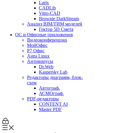
Larix
CADLib
Vitro-CAD
Brownie DarkStream
Анализ BIM/ТИМ моделей
Гектор 5D Смета
ОС и Офисные приложения
Видеоконференции
МойОфис
P7 Офис
Astra Linux
Антивирусы
Dr.Web
Kaspersky Lab
Редакторы диаграмм, блок-
схем
Автограф.
АСМОграф.
PDF-редакторы
CONTENT AI
Master PDF