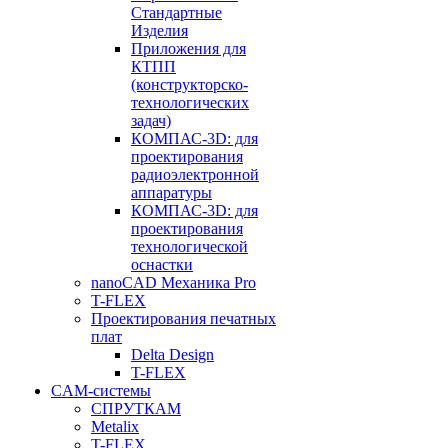
Стандартные
Изделия
Приложения для
КТПП
(конструкторско-
технологических
задач)
КОМПАС-3D: для
проектирования
радиоэлектронной
аппаратуры
КОМПАС-3D: для
проектирования
технологической
оснастки
nanoCAD Механика Pro
T-FLEX
Проектирования печатных
плат
Delta Design
T-FLEX
CAM-системы
СПРУТКAM
Metalix
T-FLEX