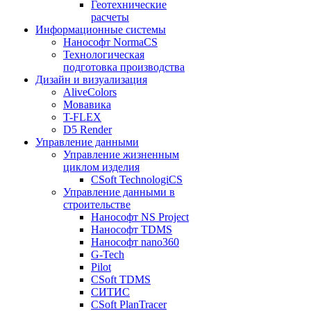
Геотехнические
расчеты
Информационные системы
Нанософт NormaCS
Технологическая
подготовка производства
Дизайн и визуализация
AliveColors
Мовавика
T-FLEX
D5 Render
Управление данными
Управление жизненным
циклом изделия
CSoft TechnologiCS
Управление данными в
строительстве
Нанософт NS Project
Нанософт TDMS
Нанософт nano360
G-Tech
Pilot
CSoft TDMS
СИТИС
CSoft PlanTracer