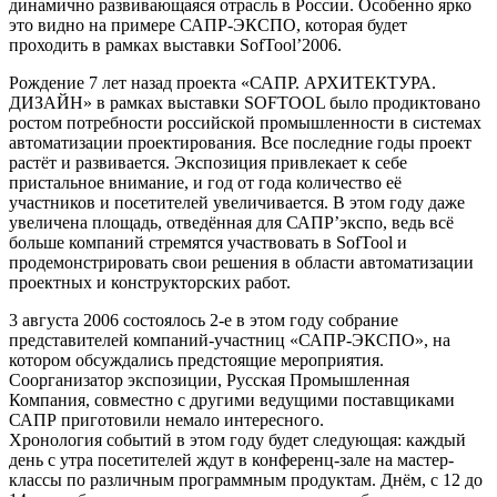
динамично развивающаяся отрасль в России. Особенно ярко
это видно на примере САПР-ЭКСПО, которая будет
проходить в рамках выставки SofTool’2006.
Рождение 7 лет назад проекта «САПР. АРХИТЕКТУРА.
ДИЗАЙН» в рамках выставки SOFTOOL было продиктовано
ростом потребности российской промышленности в системах
автоматизации проектирования. Все последние годы проект
растёт и развивается. Экспозиция привлекает к себе
пристальное внимание, и год от года количество её
участников и посетителей увеличивается. В этом году даже
увеличена площадь, отведённая для САПР’экспо, ведь всё
больше компаний стремятся участвовать в SofTool и
продемонстрировать свои решения в области автоматизации
проектных и конструкторских работ.
3 августа 2006 состоялось 2-е в этом году собрание
представителей компаний-участниц «САПР-ЭКСПО», на
котором обсуждались предстоящие мероприятия.
Соорганизатор экспозиции, Русская Промышленная
Компания, совместно с другими ведущими поставщиками
САПР приготовили немало интересного.
Хронология событий в этом году будет следующая: каждый
день с утра посетителей ждут в конференц-зале на мастер-
классы по различным программным продуктам. Днём, с 12 до