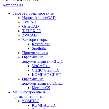
Каталог ПО
Базовое проектирование
Нанософт nanoCAD
ActCAD
GstarCAD
T-FLEX 2D
ZWCAD
Векторизаторы
RasterDesk
Spotlight
Просмотрщики
Оформление
документации по СПДС
VetCAD++
СПДС GraphiCS
КОМПАС СПДС
Оформление
документации по ЕСКД
MechaniCS
Машиностроение и
промышленность
КОМПАС
КОМПАС-3D: