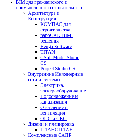
BIM для гражданского и
промышленного строительства
Архитектура и
Конструкции
КОМПАС для
строительства
nanoCAD BIM-
решения
Renga Software
TITAN
CSoft Model Studio
CS
Project Studio CS
Внутренние Инженерные
сети и системы
Электрика,
электрооборудование
Водоснабжение и
канализация
Отопление и
вентиляция
ОПС и СКС
Дизайн и планировка
ПЛАНОПЛАН
Комплексные САПР-