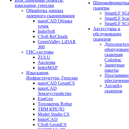
BIM Линейные объекты,
Широкоформатны
изыскания, генплан
сканеры
Обработка данных
SmartLF SGi
лазерного сканирования
SmartLF Sca
nanoCAD Облака
SmartLF SCi
точек
Аксессуары и
IndorSoft
обслуживание
CSoft ReClouds
сканеров
GreenValley LiDAR
Дополнител
360
оборудовани
ГИС-системы
сканерам
ZULU
Colortrac
Аксиома
Защитные
IndorMAP
пакеты
Изыскания,
Программн
Инфраструктура, Генплан
обеспечени
nanoCAD GeoniCS
Апгрейд
nanoCAD
сканеров
Землеустройство
EngGeo
Топоматик Robur
ТИМ КРЕДО
Model Studio CS
IndorCAD
CSoft GeoniCS