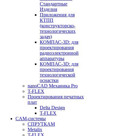
Стандартные
Изделия
Приложения для
КТПП
(конструкторско-
технологических
задач)
КОМПАС-3D: для
проектирования
радиоэлектронной
аппаратуры
КОМПАС-3D: для
проектирования
технологической
оснастки
nanoCAD Механика Pro
T-FLEX
Проектирования печатных
плат
Delta Design
T-FLEX
CAM-системы
СПРУТКAM
Metalix
T-FLEX