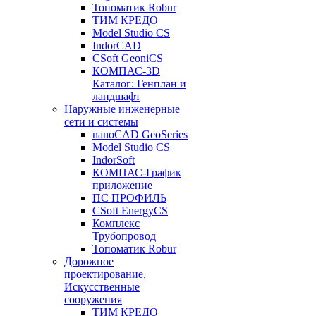
Топоматик Robur
ТИМ КРЕДО
Model Studio CS
IndorCAD
CSoft GeoniCS
КОМПАС-3D
Каталог: Генплан и
ландшафт
Наружные инженерные
сети и системы
nanoCAD GeoSeries
Model Studio CS
IndorSoft
КОМПАС-График
приложение
ПС ПРОФИЛЬ
CSoft EnergyCS
Комплекс
Трубопровод
Топоматик Robur
Дорожное
проектирование,
Искусственные
сооружения
ТИМ КРЕДО