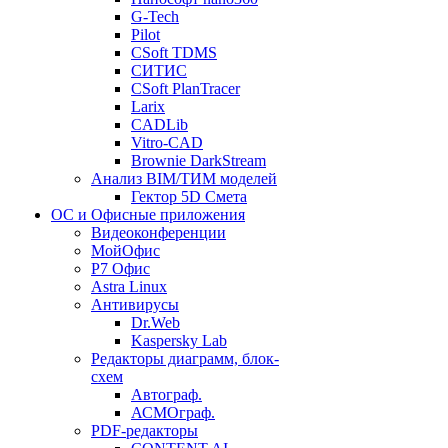
G-Tech
Pilot
CSoft TDMS
СИТИС
CSoft PlanTracer
Larix
CADLib
Vitro-CAD
Brownie DarkStream
Анализ BIM/ТИМ моделей
Гектор 5D Смета
ОС и Офисные приложения
Видеоконференции
МойОфис
P7 Офис
Astra Linux
Антивирусы
Dr.Web
Kaspersky Lab
Редакторы диаграмм, блок-
схем
Автограф.
АСМОграф.
PDF-редакторы