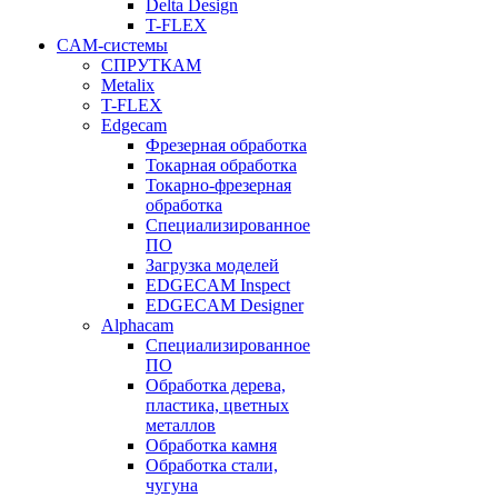
Delta Design
T-FLEX
CAM-системы
СПРУТКAM
Metalix
T-FLEX
Edgecam
Фрезерная обработка
Токарная обработка
Токарно-фрезерная
обработка
Специализированное
ПО
Загрузка моделей
EDGECAM Inspect
EDGECAM Designer
Alphacam
Специализированное
ПО
Обработка дерева,
пластика, цветных
металлов
Обработка камня
Обработка стали,
чугуна