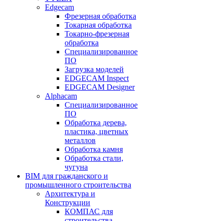
Edgecam
Фрезерная обработка
Токарная обработка
Токарно-фрезерная
обработка
Специализированное
ПО
Загрузка моделей
EDGECAM Inspect
EDGECAM Designer
Alphacam
Специализированное
ПО
Обработка дерева,
пластика, цветных
металлов
Обработка камня
Обработка стали,
чугуна
BIM для гражданского и
промышленного строительства
Архитектура и
Конструкции
КОМПАС для
строительства