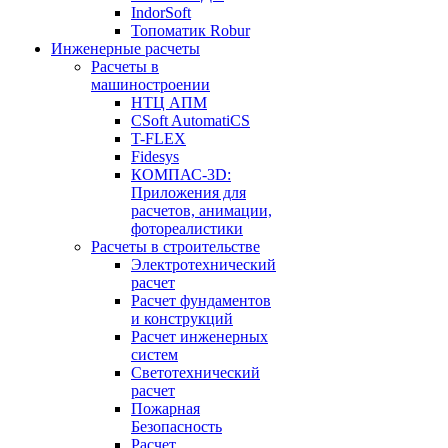
IndorSoft
Топоматик Robur
Инженерные расчеты
Расчеты в
машиностроении
НТЦ АПМ
CSoft AutomatiCS
T-FLEX
Fidesys
КОМПАС-3D:
Приложения для
расчетов, анимации,
фотореалистики
Расчеты в строительстве
Электротехнический
расчет
Расчет фундаментов
и конструкций
Расчет инженерных
систем
Светотехнический
расчет
Пожарная
Безопасность
Расчет