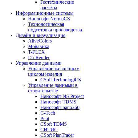
Геотехнические
расчеты
Информационные системы
Нанософт NormaCS
Технологическая
подготовка производства
Дизайн и визуализация
AliveColors
Мовавика
T-FLEX
D5 Render
Управление данными
Управление жизненным
циклом изделия
CSoft TechnologiCS
Управление данными в
строительстве
Нанософт NS Project
Нанософт TDMS
Нанософт nano360
G-Tech
Pilot
CSoft TDMS
СИТИС
CSoft PlanTracer