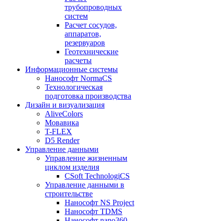
трубопроводных
систем
Расчет сосудов,
аппаратов,
резервуаров
Геотехнические
расчеты
Информационные системы
Нанософт NormaCS
Технологическая
подготовка производства
Дизайн и визуализация
AliveColors
Мовавика
T-FLEX
D5 Render
Управление данными
Управление жизненным
циклом изделия
CSoft TechnologiCS
Управление данными в
строительстве
Нанософт NS Project
Нанософт TDMS
Нанософт nano360