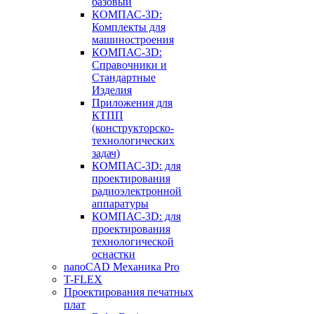
базовый
КОМПАС-3D:
Комплекты для
машиностроения
КОМПАС-3D:
Справочники и
Стандартные
Изделия
Приложения для
КТПП
(конструкторско-
технологических
задач)
КОМПАС-3D: для
проектирования
радиоэлектронной
аппаратуры
КОМПАС-3D: для
проектирования
технологической
оснастки
nanoCAD Механика Pro
T-FLEX
Проектирования печатных
плат