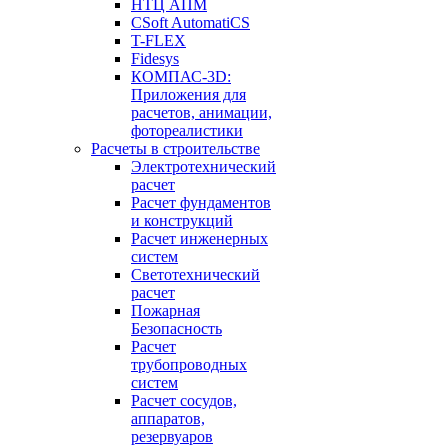
НТЦ АПМ
CSoft AutomatiCS
T-FLEX
Fidesys
КОМПАС-3D:
Приложения для
расчетов, анимации,
фотореалистики
Расчеты в строительстве
Электротехнический
расчет
Расчет фундаментов
и конструкций
Расчет инженерных
систем
Светотехнический
расчет
Пожарная
Безопасность
Расчет
трубопроводных
систем
Расчет сосудов,
аппаратов,
резервуаров