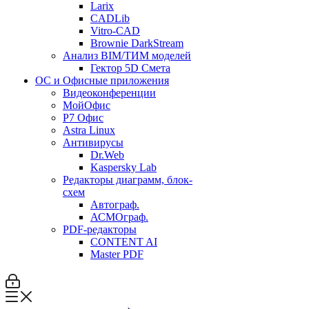
Larix
CADLib
Vitro-CAD
Brownie DarkStream
Анализ BIM/ТИМ моделей
Гектор 5D Смета
ОС и Офисные приложения
Видеоконференции
МойОфис
P7 Офис
Astra Linux
Антивирусы
Dr.Web
Kaspersky Lab
Редакторы диаграмм, блок-
схем
Автограф.
АСМОграф.
PDF-редакторы
CONTENT AI
Master PDF