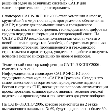
решении задач на различных системах САПР для
машиностроительного проектирования.
Спонсором САПР-ЭКСПО’2006 стала компания Autodesk,
крупнейший в мире поставщик программного обеспечения
(САПР) и услуг для промышленного и гражданского
строительства, машиностроения, геоинформатики, цифровых
средств передачи информации и беспроводной связи. На
САПР-ЭКСПО российские пользователи смогут узнать о
новой линейке продуктов Autodesk, об отраслевых решениях
для машиностроения, промышленного и гражданского
строительства и архитектуры, увидеть их в работе и получить
исчерпывающую информацию по любым вопросам.
Технический спонсор конференции САПР-ЭКСПО’2006 -
компания ARBYTE.
Информационным спонсором САПР-ЭКСПО’2006
традиционно стал журнал «САПР и Графика». Сегодня это
самое известное и авторитетное периодическое издание в
России и странах СНГ, посвященное вопросам автоматизации
проектирования, компьютерного анализа, технологической
подготовки производства и технического документооборота.
На САПР-ЭКСПО’2006, которая разместится на 2 этаже
выставочного павильона № 69, будут представлены более 30-