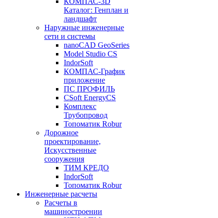
КОМПАС-3D
Каталог: Генплан и
ландшафт
Наружные инженерные
сети и системы
nanoCAD GeoSeries
Model Studio CS
IndorSoft
КОМПАС-График
приложение
ПС ПРОФИЛЬ
CSoft EnergyCS
Комплекс
Трубопровод
Топоматик Robur
Дорожное
проектирование,
Искусственные
сооружения
ТИМ КРЕДО
IndorSoft
Топоматик Robur
Инженерные расчеты
Расчеты в
машиностроении