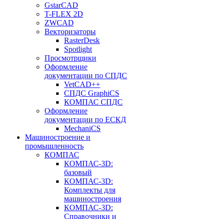
GstarCAD
T-FLEX 2D
ZWCAD
Векторизаторы
RasterDesk
Spotlight
Просмотрщики
Оформление
документации по СПДС
VetCAD++
СПДС GraphiCS
КОМПАС СПДС
Оформление
документации по ЕСКД
MechaniCS
Машиностроение и
промышленность
КОМПАС
КОМПАС-3D:
базовый
КОМПАС-3D:
Комплекты для
машиностроения
КОМПАС-3D:
Справочники и