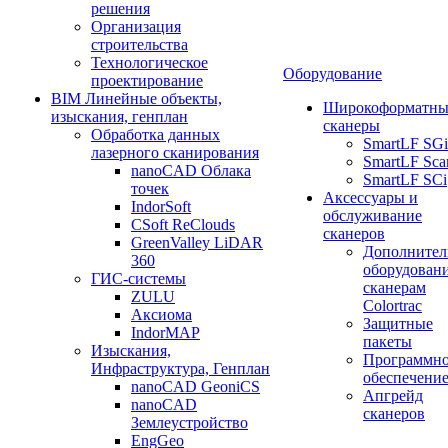
решения
Организация
строительства
Технологическое
Оборудование
проектирование
BIM Линейные объекты,
Широкоформатны
изыскания, генплан
сканеры
Обработка данных
SmartLF SGi
лазерного сканирования
SmartLF Sca
nanoCAD Облака
SmartLF SCi
точек
Аксессуары и
IndorSoft
обслуживание
CSoft ReClouds
сканеров
GreenValley LiDAR
Дополнител
360
оборудовани
ГИС-системы
сканерам
ZULU
Colortrac
Аксиома
Защитные
IndorMAP
пакеты
Изыскания,
Программн
Инфраструктура, Генплан
обеспечени
nanoCAD GeoniCS
Апгрейд
nanoCAD
сканеров
Землеустройство
EngGeo