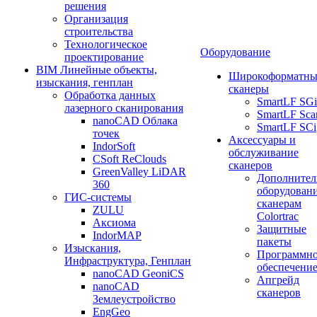
решения
Организация
строительства
Технологическое
Оборудование
проектирование
BIM Линейные объекты,
Широкоформатны
изыскания, генплан
сканеры
Обработка данных
SmartLF SGi
лазерного сканирования
SmartLF Sca
nanoCAD Облака
SmartLF SCi
точек
Аксессуары и
IndorSoft
обслуживание
CSoft ReClouds
сканеров
GreenValley LiDAR
Дополнител
360
оборудовани
ГИС-системы
сканерам
ZULU
Colortrac
Аксиома
Защитные
IndorMAP
пакеты
Изыскания,
Программн
Инфраструктура, Генплан
обеспечени
nanoCAD GeoniCS
Апгрейд
nanoCAD
сканеров
Землеустройство
EngGeo