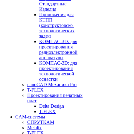
Стандартные
Изделия
Приложения для
КТПП
(конструкторско-
технологических
задач)
КОМПАС-3D: для
проектирования
радиоэлектронной
аппаратуры
КОМПАС-3D: для
проектирования
технологической
оснастки
nanoCAD Механика Pro
T-FLEX
Проектирования печатных
плат
Delta Design
T-FLEX
CAM-системы
СПРУТКAM
Metalix
T-FLEX