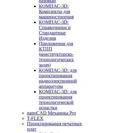
базовый
КОМПАС-3D:
Комплекты для
машиностроения
КОМПАС-3D:
Справочники и
Стандартные
Изделия
Приложения для
КТПП
(конструкторско-
технологических
задач)
КОМПАС-3D: для
проектирования
радиоэлектронной
аппаратуры
КОМПАС-3D: для
проектирования
технологической
оснастки
nanoCAD Механика Pro
T-FLEX
Проектирования печатных
плат