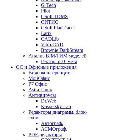
G-Tech
Pilot
CSoft TDMS
СИТИС
CSoft PlanTracer
Larix
CADLib
Vitro-CAD
Brownie DarkStream
Анализ BIM/ТИМ моделей
Гектор 5D Смета
ОС и Офисные приложения
Видеоконференции
МойОфис
P7 Офис
Astra Linux
Антивирусы
Dr.Web
Kaspersky Lab
Редакторы диаграмм, блок-
схем
Автограф.
АСМОграф.
PDF-редакторы