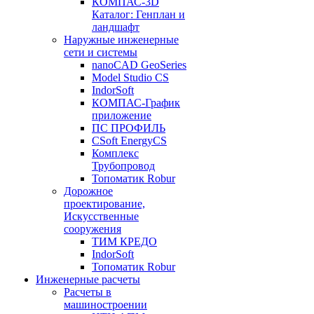
КОМПАС-3D
Каталог: Генплан и
ландшафт
Наружные инженерные
сети и системы
nanoCAD GeoSeries
Model Studio CS
IndorSoft
КОМПАС-График
приложение
ПС ПРОФИЛЬ
CSoft EnergyCS
Комплекс
Трубопровод
Топоматик Robur
Дорожное
проектирование,
Искусственные
сооружения
ТИМ КРЕДО
IndorSoft
Топоматик Robur
Инженерные расчеты
Расчеты в
машиностроении