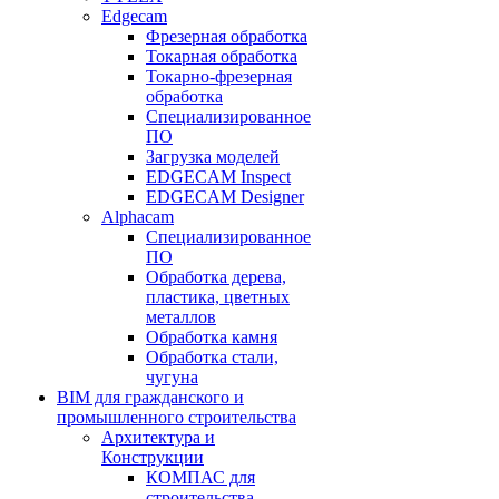
Edgecam
Фрезерная обработка
Токарная обработка
Токарно-фрезерная
обработка
Специализированное
ПО
Загрузка моделей
EDGECAM Inspect
EDGECAM Designer
Alphacam
Специализированное
ПО
Обработка дерева,
пластика, цветных
металлов
Обработка камня
Обработка стали,
чугуна
BIM для гражданского и
промышленного строительства
Архитектура и
Конструкции
КОМПАС для
строительства