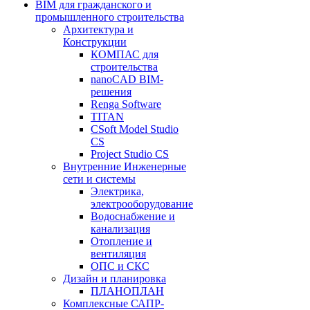
BIM для гражданского и
промышленного строительства
Архитектура и
Конструкции
КОМПАС для
строительства
nanoCAD BIM-
решения
Renga Software
TITAN
CSoft Model Studio
CS
Project Studio CS
Внутренние Инженерные
сети и системы
Электрика,
электрооборудование
Водоснабжение и
канализация
Отопление и
вентиляция
ОПС и СКС
Дизайн и планировка
ПЛАНОПЛАН
Комплексные САПР-