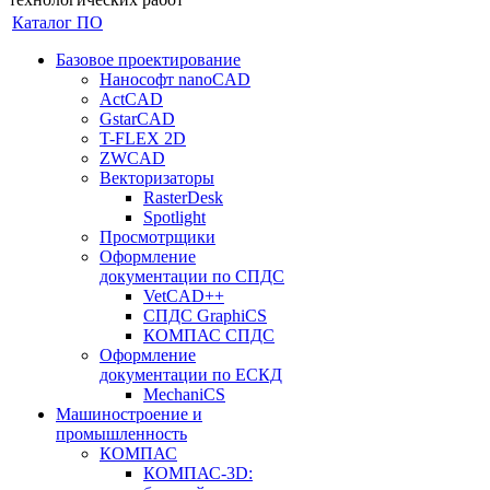
Каталог ПО
Базовое проектирование
Нанософт nanoCAD
ActCAD
GstarCAD
T-FLEX 2D
ZWCAD
Векторизаторы
RasterDesk
Spotlight
Просмотрщики
Оформление
документации по СПДС
VetCAD++
СПДС GraphiCS
КОМПАС СПДС
Оформление
документации по ЕСКД
MechaniCS
Машиностроение и
промышленность
КОМПАС
КОМПАС-3D: