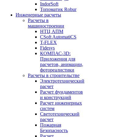
IndorSoft
Топоматик Robur
Инженерные расчеты
Расчеты в
машиностроении
НТЦ АПМ
CSoft AutomatiCS
T-FLEX
Fidesys
КОМПАС-3D:
Приложения для
расчетов, анимации,
фотореалистики
Расчеты в строительстве
Электротехнический
расчет
Расчет фундаментов
и конструкций
Расчет инженерных
систем
Светотехнический
расчет
Пожарная
Безопасность
Расчет