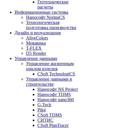
Геотехнические
расчеты
Информационные системы
Нанософт NormaCS
Технологическая
подготовка производства
Дизайн и визуализация
AliveColors
Мовавика
T-FLEX
D5 Render
Управление данными
Управление жизненным
циклом изделия
CSoft TechnologiCS
Управление данными в
строительстве
Нанософт NS Project
Нанософт TDMS
Нанософт nano360
G-Tech
Pilot
CSoft TDMS
СИТИС
CSoft PlanTracer