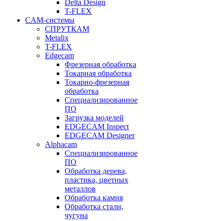
Delta Design
T-FLEX
CAM-системы
СПРУТКAM
Metalix
T-FLEX
Edgecam
Фрезерная обработка
Токарная обработка
Токарно-фрезерная
обработка
Специализированное
ПО
Загрузка моделей
EDGECAM Inspect
EDGECAM Designer
Alphacam
Специализированное
ПО
Обработка дерева,
пластика, цветных
металлов
Обработка камня
Обработка стали,
чугуна