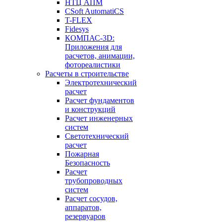
НТЦ АПМ
CSoft AutomatiCS
T-FLEX
Fidesys
КОМПАС-3D:
Приложения для
расчетов, анимации,
фотореалистики
Расчеты в строительстве
Электротехнический
расчет
Расчет фундаментов
и конструкций
Расчет инженерных
систем
Светотехнический
расчет
Пожарная
Безопасность
Расчет
трубопроводных
систем
Расчет сосудов,
аппаратов,
резервуаров