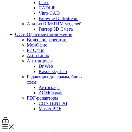
Larix
CADLib
Vitro-CAD
Brownie DarkStream
Анализ BIM/ТИМ моделей
Гектор 5D Смета
ОС и Офисные приложения
Видеоконференции
МойОфис
P7 Офис
Astra Linux
Антивирусы
Dr.Web
Kaspersky Lab
Редакторы диаграмм, блок-
схем
Автограф.
АСМОграф.
PDF-редакторы
CONTENT AI
Master PDF