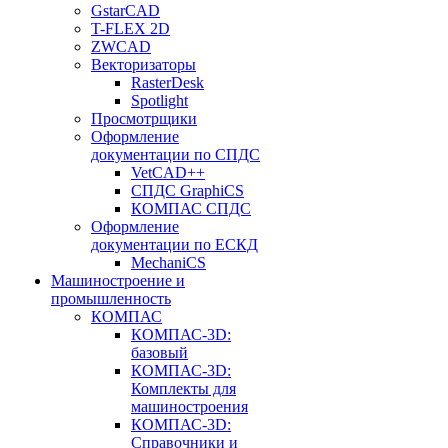
GstarCAD
T-FLEX 2D
ZWCAD
Векторизаторы
RasterDesk
Spotlight
Просмотрщики
Оформление
документации по СПДС
VetCAD++
СПДС GraphiCS
КОМПАС СПДС
Оформление
документации по ЕСКД
MechaniCS
Машиностроение и
промышленность
КОМПАС
КОМПАС-3D:
базовый
КОМПАС-3D:
Комплекты для
машиностроения
КОМПАС-3D:
Справочники и