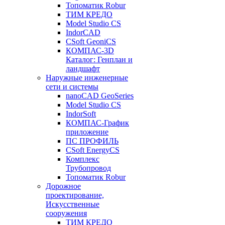
Топоматик Robur
ТИМ КРЕДО
Model Studio CS
IndorCAD
CSoft GeoniCS
КОМПАС-3D
Каталог: Генплан и
ландшафт
Наружные инженерные
сети и системы
nanoCAD GeoSeries
Model Studio CS
IndorSoft
КОМПАС-График
приложение
ПС ПРОФИЛЬ
CSoft EnergyCS
Комплекс
Трубопровод
Топоматик Robur
Дорожное
проектирование,
Искусственные
сооружения
ТИМ КРЕДО