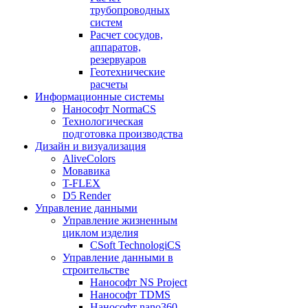
трубопроводных
систем
Расчет сосудов,
аппаратов,
резервуаров
Геотехнические
расчеты
Информационные системы
Нанософт NormaCS
Технологическая
подготовка производства
Дизайн и визуализация
AliveColors
Мовавика
T-FLEX
D5 Render
Управление данными
Управление жизненным
циклом изделия
CSoft TechnologiCS
Управление данными в
строительстве
Нанософт NS Project
Нанософт TDMS
Нанософт nano360