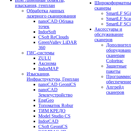
BIM Линейные объекты,
Широкоформатны
изыскания, генплан
сканеры
Обработка данных
SmartLF SGi
лазерного сканирования
SmartLF Sca
nanoCAD Облака
SmartLF SCi
точек
Аксессуары и
IndorSoft
обслуживание
CSoft ReClouds
сканеров
GreenValley LiDAR
Дополнител
360
оборудовани
ГИС-системы
сканерам
ZULU
Colortrac
Аксиома
Защитные
IndorMAP
пакеты
Изыскания,
Программн
Инфраструктура, Генплан
обеспечени
nanoCAD GeoniCS
Апгрейд
nanoCAD
сканеров
Землеустройство
EngGeo
Топоматик Robur
ТИМ КРЕДО
Model Studio CS
IndorCAD
CSoft GeoniCS