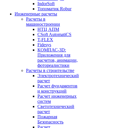
IndorSoft
Топоматик Robur
Инженерные расчеты
Расчеты в
машиностроении
НТЦ АПМ
CSoft AutomatiCS
T-FLEX
Fidesys
КОМПАС-3D:
Приложения для
расчетов, анимации,
фотореалистики
Расчеты в строительстве
Электротехнический
расчет
Расчет фундаментов
и конструкций
Расчет инженерных
систем
Светотехнический
расчет
Пожарная
Безопасность
Расчет