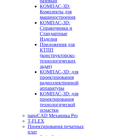
базовый
КОМПАС-3D:
Комплекты для
машиностроения
КОМПАС-3D:
Справочники и
Стандартные
Изделия
Приложения для
КТПП
(конструкторско-
технологических
задач)
КОМПАС-3D: для
проектирования
радиоэлектронной
аппаратуры
КОМПАС-3D: для
проектирования
технологической
оснастки
nanoCAD Механика Pro
T-FLEX
Проектирования печатных
плат