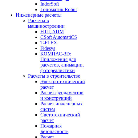
IndorSoft
Топоматик Robur
Инженерные расчеты
Расчеты в
машиностроении
НТЦ АПМ
CSoft AutomatiCS
T-FLEX
Fidesys
КОМПАС-3D:
Приложения для
расчетов, анимации,
фотореалистики
Расчеты в строительстве
Электротехнический
расчет
Расчет фундаментов
и конструкций
Расчет инженерных
систем
Светотехнический
расчет
Пожарная
Безопасность
Расчет