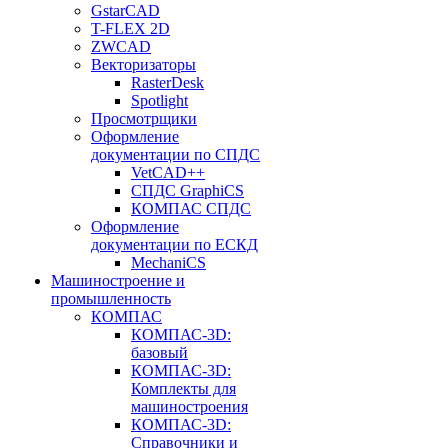
GstarCAD
T-FLEX 2D
ZWCAD
Векторизаторы
RasterDesk
Spotlight
Просмотрщики
Оформление
документации по СПДС
VetCAD++
СПДС GraphiCS
КОМПАС СПДС
Оформление
документации по ЕСКД
MechaniCS
Машиностроение и
промышленность
КОМПАС
КОМПАС-3D:
базовый
КОМПАС-3D:
Комплекты для
машиностроения
КОМПАС-3D:
Справочники и