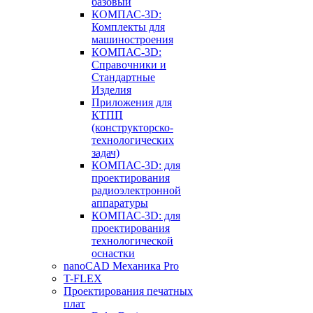
базовый
КОМПАС-3D:
Комплекты для
машиностроения
КОМПАС-3D:
Справочники и
Стандартные
Изделия
Приложения для
КТПП
(конструкторско-
технологических
задач)
КОМПАС-3D: для
проектирования
радиоэлектронной
аппаратуры
КОМПАС-3D: для
проектирования
технологической
оснастки
nanoCAD Механика Pro
T-FLEX
Проектирования печатных
плат