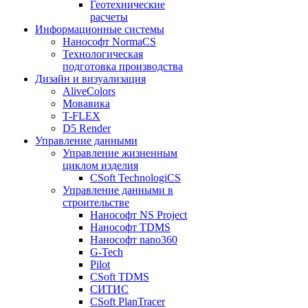
Геотехнические
расчеты
Информационные системы
Нанософт NormaCS
Технологическая
подготовка производства
Дизайн и визуализация
AliveColors
Мовавика
T-FLEX
D5 Render
Управление данными
Управление жизненным
циклом изделия
CSoft TechnologiCS
Управление данными в
строительстве
Нанософт NS Project
Нанософт TDMS
Нанософт nano360
G-Tech
Pilot
CSoft TDMS
СИТИС
CSoft PlanTracer