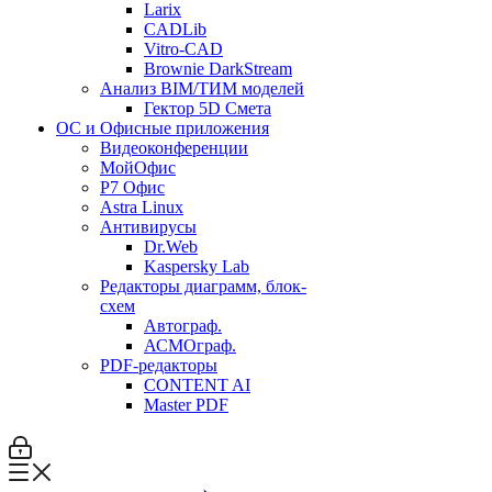
Larix
CADLib
Vitro-CAD
Brownie DarkStream
Анализ BIM/ТИМ моделей
Гектор 5D Смета
ОС и Офисные приложения
Видеоконференции
МойОфис
P7 Офис
Astra Linux
Антивирусы
Dr.Web
Kaspersky Lab
Редакторы диаграмм, блок-
схем
Автограф.
АСМОграф.
PDF-редакторы
CONTENT AI
Master PDF