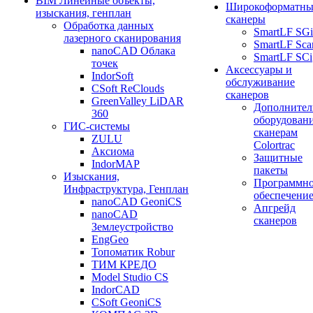
BIM Линейные объекты,
Широкоформатны
изыскания, генплан
сканеры
Обработка данных
SmartLF SGi
лазерного сканирования
SmartLF Sca
nanoCAD Облака
SmartLF SCi
точек
Аксессуары и
IndorSoft
обслуживание
CSoft ReClouds
сканеров
GreenValley LiDAR
Дополнител
360
оборудовани
ГИС-системы
сканерам
ZULU
Colortrac
Аксиома
Защитные
IndorMAP
пакеты
Изыскания,
Программн
Инфраструктура, Генплан
обеспечени
nanoCAD GeoniCS
Апгрейд
nanoCAD
сканеров
Землеустройство
EngGeo
Топоматик Robur
ТИМ КРЕДО
Model Studio CS
IndorCAD
CSoft GeoniCS