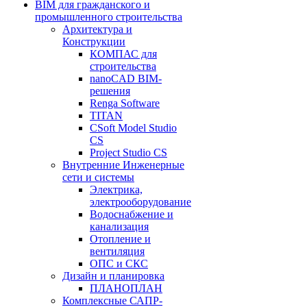
BIM для гражданского и
промышленного строительства
Архитектура и
Конструкции
КОМПАС для
строительства
nanoCAD BIM-
решения
Renga Software
TITAN
CSoft Model Studio
CS
Project Studio CS
Внутренние Инженерные
сети и системы
Электрика,
электрооборудование
Водоснабжение и
канализация
Отопление и
вентиляция
ОПС и СКС
Дизайн и планировка
ПЛАНОПЛАН
Комплексные САПР-