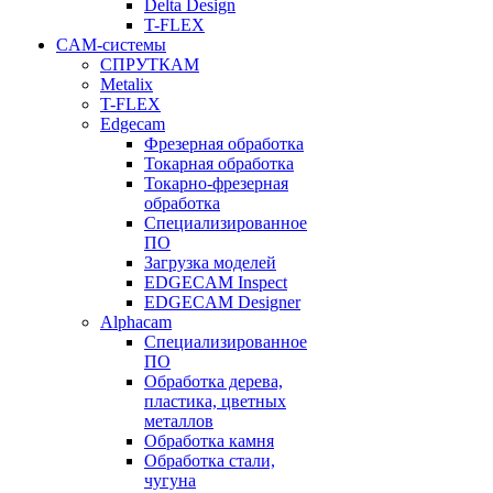
Delta Design
T-FLEX
CAM-системы
СПРУТКAM
Metalix
T-FLEX
Edgecam
Фрезерная обработка
Токарная обработка
Токарно-фрезерная
обработка
Специализированное
ПО
Загрузка моделей
EDGECAM Inspect
EDGECAM Designer
Alphacam
Специализированное
ПО
Обработка дерева,
пластика, цветных
металлов
Обработка камня
Обработка стали,
чугуна