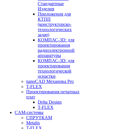
Стандартные
Изделия
Приложения для
КТПП
(конструкторско-
технологических
задач)
КОМПАС-3D: для
проектирования
радиоэлектронной
аппаратуры
КОМПАС-3D: для
проектирования
технологической
оснастки
nanoCAD Механика Pro
T-FLEX
Проектирования печатных
плат
Delta Design
T-FLEX
CAM-системы
СПРУТКAM
Metalix
T-FLEX