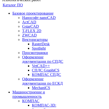
Каталог ПО
Базовое проектирование
Нанософт nanoCAD
ActCAD
GstarCAD
T-FLEX 2D
ZWCAD
Векторизаторы
RasterDesk
Spotlight
Просмотрщики
Оформление
документации по СПДС
VetCAD++
СПДС GraphiCS
КОМПАС СПДС
Оформление
документации по ЕСКД
MechaniCS
Машиностроение и
промышленность
КОМПАС
КОМПАС-3D: