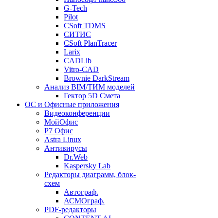
G-Tech
Pilot
CSoft TDMS
СИТИС
CSoft PlanTracer
Larix
CADLib
Vitro-CAD
Brownie DarkStream
Анализ BIM/ТИМ моделей
Гектор 5D Смета
ОС и Офисные приложения
Видеоконференции
МойОфис
P7 Офис
Astra Linux
Антивирусы
Dr.Web
Kaspersky Lab
Редакторы диаграмм, блок-
схем
Автограф.
АСМОграф.
PDF-редакторы