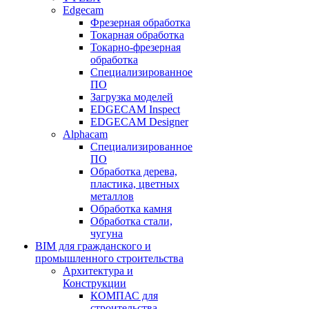
Edgecam
Фрезерная обработка
Токарная обработка
Токарно-фрезерная
обработка
Специализированное
ПО
Загрузка моделей
EDGECAM Inspect
EDGECAM Designer
Alphacam
Специализированное
ПО
Обработка дерева,
пластика, цветных
металлов
Обработка камня
Обработка стали,
чугуна
BIM для гражданского и
промышленного строительства
Архитектура и
Конструкции
КОМПАС для
строительства