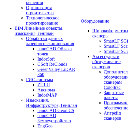
решения
Организация
строительства
Технологическое
Оборудование
проектирование
BIM Линейные объекты,
Широкоформатны
изыскания, генплан
сканеры
Обработка данных
SmartLF SGi
лазерного сканирования
SmartLF Sca
nanoCAD Облака
SmartLF SCi
точек
Аксессуары и
IndorSoft
обслуживание
CSoft ReClouds
сканеров
GreenValley LiDAR
Дополнител
360
оборудовани
ГИС-системы
сканерам
ZULU
Colortrac
Аксиома
Защитные
IndorMAP
пакеты
Изыскания,
Программн
Инфраструктура, Генплан
обеспечени
nanoCAD GeoniCS
Апгрейд
nanoCAD
сканеров
Землеустройство
EngGeo