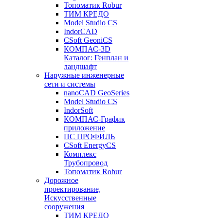
Топоматик Robur
ТИМ КРЕДО
Model Studio CS
IndorCAD
CSoft GeoniCS
КОМПАС-3D
Каталог: Генплан и
ландшафт
Наружные инженерные
сети и системы
nanoCAD GeoSeries
Model Studio CS
IndorSoft
КОМПАС-График
приложение
ПС ПРОФИЛЬ
CSoft EnergyCS
Комплекс
Трубопровод
Топоматик Robur
Дорожное
проектирование,
Искусственные
сооружения
ТИМ КРЕДО