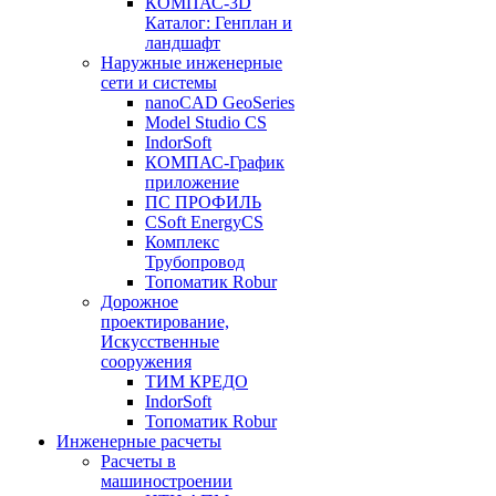
КОМПАС-3D
Каталог: Генплан и
ландшафт
Наружные инженерные
сети и системы
nanoCAD GeoSeries
Model Studio CS
IndorSoft
КОМПАС-График
приложение
ПС ПРОФИЛЬ
CSoft EnergyCS
Комплекс
Трубопровод
Топоматик Robur
Дорожное
проектирование,
Искусственные
сооружения
ТИМ КРЕДО
IndorSoft
Топоматик Robur
Инженерные расчеты
Расчеты в
машиностроении