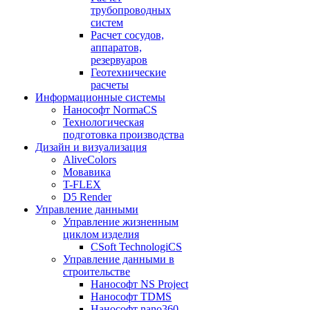
трубопроводных
систем
Расчет сосудов,
аппаратов,
резервуаров
Геотехнические
расчеты
Информационные системы
Нанософт NormaCS
Технологическая
подготовка производства
Дизайн и визуализация
AliveColors
Мовавика
T-FLEX
D5 Render
Управление данными
Управление жизненным
циклом изделия
CSoft TechnologiCS
Управление данными в
строительстве
Нанософт NS Project
Нанософт TDMS
Нанософт nano360