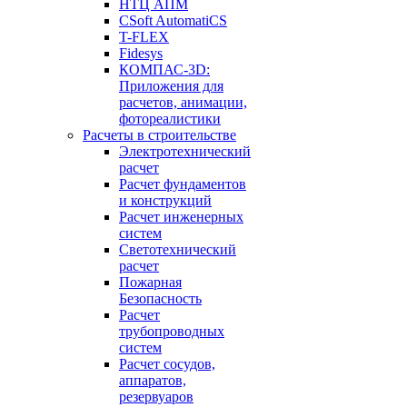
НТЦ АПМ
CSoft AutomatiCS
T-FLEX
Fidesys
КОМПАС-3D:
Приложения для
расчетов, анимации,
фотореалистики
Расчеты в строительстве
Электротехнический
расчет
Расчет фундаментов
и конструкций
Расчет инженерных
систем
Светотехнический
расчет
Пожарная
Безопасность
Расчет
трубопроводных
систем
Расчет сосудов,
аппаратов,
резервуаров